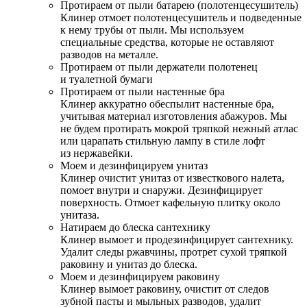
Протираем от пыли батарею (полотенцесушитель)
Клинер отмоет полотенцесушитель и подведенные
к нему трубы от пыли. Мы используем
специальные средства, которые не оставляют
разводов на металле.
Протираем от пыли держатели полотенец
и туалетной бумаги
Протираем от пыли настенные бра
Клинер аккуратно обеспылит настенные бра,
учитывая материал изготовления абажуров. Мы
не будем протирать мокрой тряпкой нежный атлас
или царапать стильную лампу в стиле лофт
из нержавейки.
Моем и дезинфицируем унитаз
Клинер очистит унитаз от известкового налета,
помоет внутри и снаружи. Дезинфицирует
поверхность. Отмоет кафельную плитку около
унитаза.
Натираем до блеска сантехнику
Клинер вымоет и продезинфицирует сантехнику.
Удалит следы ржавчины, протрет сухой тряпкой
раковину и унитаз до блеска.
Моем и дезинфицируем раковину
Клинер вымоет раковину, очистит от следов
зубной пасты и мыльных разводов, удалит