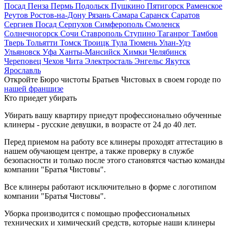
Посад
Пенза
Пермь
Подольск
Пушкино
Пятигорск
Раменское
Реутов
Ростов-на-Дону
Рязань
Самара
Саранск
Саратов
Сергиев Посад
Серпухов
Симферополь
Смоленск
Солнечногорск
Сочи
Ставрополь
Ступино
Таганрог
Тамбов
Тверь
Тольятти
Томск
Троицк
Тула
Тюмень
Улан-Удэ
Ульяновск
Уфа
Ханты-Мансийск
Химки
Челябинск
Череповец
Чехов
Чита
Электросталь
Энгельс
Якутск
Ярославль
Откройте Бюро чистоты Братьев Чистовых в своем городе по
нашей франшизе
Кто приедет убирать
Убирать вашу квартиру приедут профессионально обученные
клинеры - русские девушки, в возрасте от 24 до 40 лет.
Перед приемом на работу все клинеры проходят аттестацию в
нашем обучающем центре, а также проверку в службе
безопасности и только после этого становятся частью команды
компании "Братья Чистовы".
Все клинеры работают исключительно в форме с логотипом
компании "Братья Чистовы".
Уборка производится с помощью профессиональных
технических и химический средств, которые наши клинеры