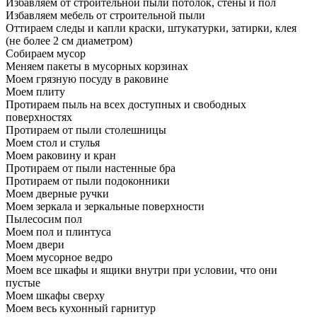
Избавляем от строительной пыли потолок, стены и пол
Избавляем мебель от строительной пыли
Оттираем следы и капли краски, штукатурки, затирки, клея
(не более 2 см диаметром)
Собираем мусор
Меняем пакеты в мусорных корзинах
Моем грязную посуду в раковине
Моем плиту
Протираем пыль на всех доступных и свободных
поверхностях
Протираем от пыли столешницы
Моем стол и стулья
Моем раковину и кран
Протираем от пыли настенные бра
Протираем от пыли подоконники
Моем дверные ручки
Моем зеркала и зеркальные поверхности
Пылесосим пол
Моем пол и плинтуса
Моем двери
Моем мусорное ведро
Моем все шкафы и ящики внутри при условии, что они
пустые
Моем шкафы сверху
Моем весь кухонный гарнитур