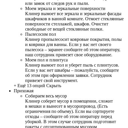
или замок от следов рук и пыли.
Моем зеркала и зеркальные поверхности
Клинер вымоет все зеркала и зеркальные фасады
шкафчиков в ванной комнате. Отмоет стеклянные
поверхности стеллажей, шкафов. Очистит
свободные от вещей стеклянные полки.
Пылесосим пол
Клинер пропылесосит ковровые покрытия, полы
и коврики для ванны. Если у вас нет своего
пылесоса – заранее сообщите об этом оператору,
наш сотрудник привезет свое оборудование.
Моем пол и плинтуса
Клинер вымоет пол и уберет пыль с плинтусов.
Если у вас нет швабры – пожалуйста, сообщите
об этом при оформлении заявки. Сотрудник
привезет свой инструмент.
+ Ещё 13 опций
Скрыть
Прихожая
Собираем весь мусор
Клинер соберет мусор в помещении, сложит
в мешки и вынесет в мусоропровод. (Есть
ограничения по объему). Если вы сортируете
отходы – сообщите об этом оператору перед
уборкой. В этом случае сотрудник подготовит
пакеты с отсортированным мусором