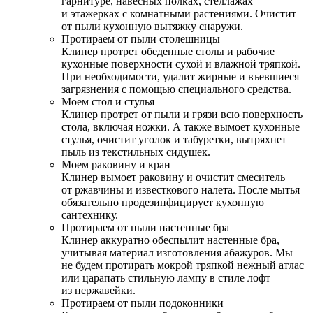
гарнитуре, навесных полках, стеллажах
и этажерках с комнатными растениями. Очистит
от пыли кухонную вытяжку снаружи.
Протираем от пыли столешницы
Клинер протрет обеденные столы и рабочие
кухонные поверхности сухой и влажной тряпкой.
При необходимости, удалит жирные и въевшиеся
загрязнения с помощью специального средства.
Моем стол и стулья
Клинер протрет от пыли и грязи всю поверхность
стола, включая ножки. А также вымоет кухонные
стулья, очистит уголок и табуретки, вытряхнет
пыль из текстильных сидушек.
Моем раковину и кран
Клинер вымоет раковину и очистит смеситель
от ржавчины и известкового налета. После мытья
обязательно продезинфицирует кухонную
сантехнику.
Протираем от пыли настенные бра
Клинер аккуратно обеспылит настенные бра,
учитывая материал изготовления абажуров. Мы
не будем протирать мокрой тряпкой нежный атлас
или царапать стильную лампу в стиле лофт
из нержавейки.
Протираем от пыли подоконники