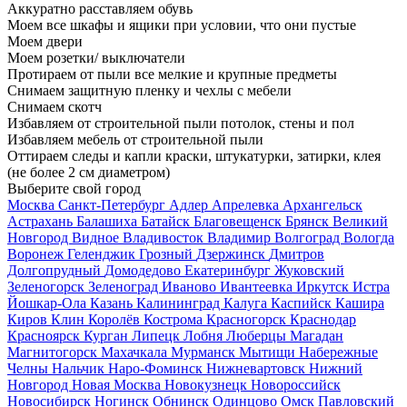
Аккуратно расставляем обувь
Моем все шкафы и ящики при условии, что они пустые
Моем двери
Моем розетки/ выключатели
Протираем от пыли все мелкие и крупные предметы
Снимаем защитную пленку и чехлы с мебели
Снимаем скотч
Избавляем от строительной пыли потолок, стены и пол
Избавляем мебель от строительной пыли
Оттираем следы и капли краски, штукатурки, затирки, клея
(не более 2 см диаметром)
Выберите свой город
Москва
Санкт-Петербург
Адлер
Апрелевка
Архангельск
Астрахань
Балашиха
Батайск
Благовещенск
Брянск
Великий
Новгород
Видное
Владивосток
Владимир
Волгоград
Вологда
Воронеж
Геленджик
Грозный
Дзержинск
Дмитров
Долгопрудный
Домодедово
Екатеринбург
Жуковский
Зеленогорск
Зеленоград
Иваново
Ивантеевка
Иркутск
Истра
Йошкар-Ола
Казань
Калининград
Калуга
Каспийск
Кашира
Киров
Клин
Королёв
Кострома
Красногорск
Краснодар
Красноярск
Курган
Липецк
Лобня
Люберцы
Магадан
Магнитогорск
Махачкала
Мурманск
Мытищи
Набережные
Челны
Нальчик
Наро-Фоминск
Нижневартовск
Нижний
Новгород
Новая Москва
Новокузнецк
Новороссийск
Новосибирск
Ногинск
Обнинск
Одинцово
Омск
Павловский