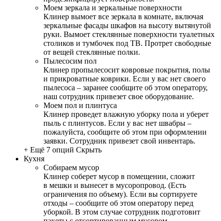
Моем зеркала и зеркальные поверхности
Клинер вымоет все зеркала в комнате, включая
зеркальные фасады шкафов на высоту вытянутой
руки. Вымоет стеклянные поверхности туалетных
столиков и тумбочек под ТВ. Протрет свободные
от вещей стеклянные полки.
Пылесосим пол
Клинер пропылесосит ковровые покрытия, полы
и прикроватные коврики. Если у вас нет своего
пылесоса – заранее сообщите об этом оператору,
наш сотрудник привезет свое оборудование.
Моем пол и плинтуса
Клинер проведет влажную уборку пола и уберет
пыль с плинтусов. Если у вас нет швабры –
пожалуйста, сообщите об этом при оформлении
заявки. Сотрудник привезет свой инвентарь.
+ Ещё 7 опций
Скрыть
Кухня
Собираем мусор
Клинер соберет мусор в помещении, сложит
в мешки и вынесет в мусоропровод. (Есть
ограничения по объему). Если вы сортируете
отходы – сообщите об этом оператору перед
уборкой. В этом случае сотрудник подготовит
пакеты с отсортированным мусором