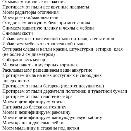
Отмываем жировые отложения
Протираем от пыли все крупные предметы
Моем радиаторы отопления
Моем розетки/выключатели
Отодвигаем легкую мебель при мытье пола
Снимаем защитную пленку и чехлы с мебели
Снимаем скотч
Избавляем от строительной пыли потолок, стены и пол
Избавляем мебель от строительной пыли
Оттираем следы и капли краски, штукатурки, затирки, клея
(не более 2 см диаметром)
Собираем весь мусор
Меняем пакеты в мусорных корзинах
Раскладываем/ развешиваем вещи аккуратно
Протираем пыль на всех доступных и свободных
поверхностях
Протираем от пыли батарею (полотенцесушитель)
Протираем от пыли держатели полотенец и туалетной бумаги
Протираем от пыли настенные бра
Моем и дезинфицируем унитаз
Натираем до блеска сантехнику
Моем и дезинфицируем раковину
Моем и дезинфицируем ванную/душевую кабину
Моем краны и душевые лейки
Моем мыльницу и стаканы под щетки