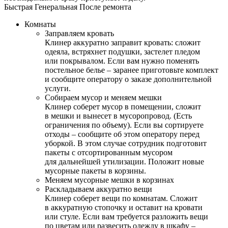
Быстрая
Генеральная
После ремонта
Комнаты
Заправляем кровать
Клинер аккуратно заправит кровать: сложит
одеяла, встряхнет подушки, застелет пледом
или покрывалом. Если вам нужно поменять
постельное белье – заранее приготовьте комплект
и сообщите оператору о заказе дополнительной
услуги.
Собираем мусор и меняем мешки
Клинер соберет мусор в помещении, сложит
в мешки и вынесет в мусоропровод. (Есть
ограничения по объему). Если вы сортируете
отходы – сообщите об этом оператору перед
уборкой. В этом случае сотрудник подготовит
пакеты с отсортированным мусором
для дальнейшей утилизации. Положит новые
мусорные пакеты в корзины.
Меняем мусорные мешки в корзинах
Раскладываем аккуратно вещи
Клинер соберет вещи по комнатам. Сложит
в аккуратную стопочку и оставит на кровати
или стуле. Если вам требуется разложить вещи
по цветам или развесить одежду в шкафу –