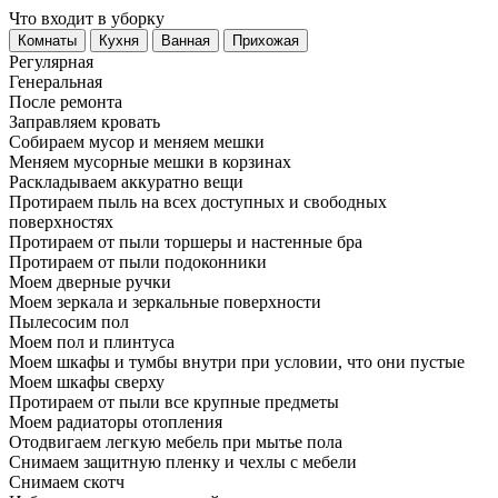
Что входит в уборку
Регу­лярная
Гене­ральная
После ремонта
Заправляем кровать
Собираем мусор и меняем мешки
Меняем мусорные мешки в корзинах
Раскладываем аккуратно вещи
Протираем пыль на всех доступных и свободных
поверхностях
Протираем от пыли торшеры и настенные бра
Протираем от пыли подоконники
Моем дверные ручки
Моем зеркала и зеркальные поверхности
Пылесосим пол
Моем пол и плинтуса
Моем шкафы и тумбы внутри при условии, что они пустые
Моем шкафы сверху
Протираем от пыли все крупные предметы
Моем радиаторы отопления
Отодвигаем легкую мебель при мытье пола
Снимаем защитную пленку и чехлы с мебели
Снимаем скотч