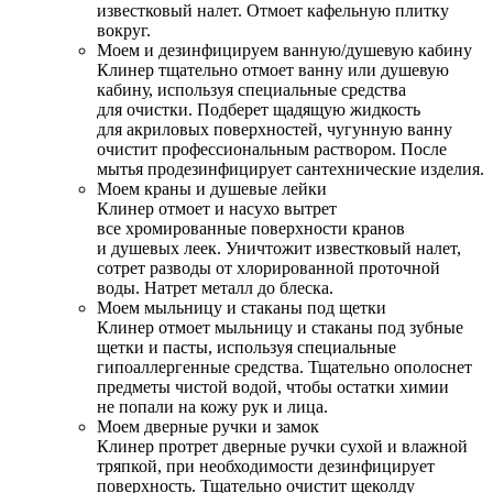
известковый налет. Отмоет кафельную плитку
вокруг.
Моем и дезинфицируем ванную/душевую кабину
Клинер тщательно отмоет ванну или душевую
кабину, используя специальные средства
для очистки. Подберет щадящую жидкость
для акриловых поверхностей, чугунную ванну
очистит профессиональным раствором. После
мытья продезинфицирует сантехнические изделия.
Моем краны и душевые лейки
Клинер отмоет и насухо вытрет
все хромированные поверхности кранов
и душевых леек. Уничтожит известковый налет,
сотрет разводы от хлорированной проточной
воды. Натрет металл до блеска.
Моем мыльницу и стаканы под щетки
Клинер отмоет мыльницу и стаканы под зубные
щетки и пасты, используя специальные
гипоаллергенные средства. Тщательно ополоснет
предметы чистой водой, чтобы остатки химии
не попали на кожу рук и лица.
Моем дверные ручки и замок
Клинер протрет дверные ручки сухой и влажной
тряпкой, при необходимости дезинфицирует
поверхность. Тщательно очистит щеколду