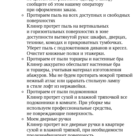
сообщите об этом нашему оператору
при оформлении заказа.
Протираем пыль на всех доступных и свободных
поверхностях
Клинер протрет пыль на вертикальных
и горизонтальных поверхностях в зоне
доступности вытянутой руки: шкафах, дверцах,
технике, комодах и прикроватных тумбочках.
Уберет пыль с подлокотников диванов и кресел.
Очистит книжные полки и этажерки.
Протираем от пыли торшеры и настенные бра
Клинер аккуратно обеспылит настенные бра
и торшеры, учитывая материал изготовления
абажуров. Мы не будем протирать мокрой тряпкой
нежный атлас или царапать стильную лампу
в стиле лофт из нержавейки.
Протираем от пыли подоконники
Клинер протрет сухой и влажной тряпочкой все
подоконники в комнате. При уборке мы
используем профессиональные средства,
не повреждающие поверхность.
Моем дверные ручки
Клинер протрет все дверные ручки в квартире
сухой и влажной тряпкой, при необходимости
продезинфицирует поверхность.