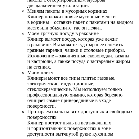
для дальнейшей утилизации.
Меняем пакеты в мусорных корзинах
Клинер положит новые мусорные мешки
в корзины – оставьте пакет с пакетами на видном
месте или объясните, где он лежит.
Моем грязную посуду в раковине
Клинер вымоет посуду, которая уже лежит
в раковине. Вы можете туда заранее сложить
грязные тарелки, чашки и столовые приборы.
Исключение – закопченные сковородки, казаны
и кастрюли, а также посуда с застарелым жиром
на стенках.
Моем плиту
Клинеры моют все типы плиты: газовые,
электрические, индукционные,
стеклокерамические. Мы используем только
профессиональную химию, которая бережно
очищает самые привередливые в уходе
поверхности.
Протираем пыль на всех доступных и свободных
поверхностях
Клинер протрет пыль на вертикальных
и горизонтальных поверхностях в зоне
доступности вытянутой руки: кухонном