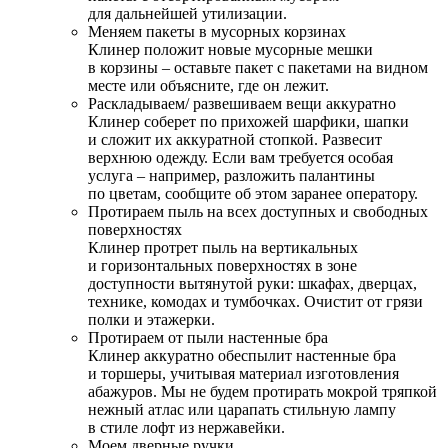
для дальнейшей утилизации.
Меняем пакеты в мусорных корзинах
Клинер положит новые мусорные мешки
в корзины – оставьте пакет с пакетами на видном
месте или объясните, где он лежит.
Раскладываем/ развешиваем вещи аккуратно
Клинер соберет по прихожей шарфики, шапки
и сложит их аккуратной стопкой. Развесит
верхнюю одежду. Если вам требуется особая
услуга – например, разложить палантины
по цветам, сообщите об этом заранее оператору.
Протираем пыль на всех доступных и свободных
поверхностях
Клинер протрет пыль на вертикальных
и горизонтальных поверхностях в зоне
доступности вытянутой руки: шкафах, дверцах,
технике, комодах и тумбочках. Очистит от грязи
полки и этажерки.
Протираем от пыли настенные бра
Клинер аккуратно обеспылит настенные бра
и торшеры, учитывая материал изготовления
абажуров. Мы не будем протирать мокрой тряпкой
нежный атлас или царапать стильную лампу
в стиле лофт из нержавейки.
Моем дверные ручки