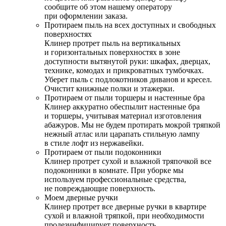
сообщите об этом нашему оператору
при оформлении заказа.
Протираем пыль на всех доступных и свободных
поверхностях
Клинер протрет пыль на вертикальных
и горизонтальных поверхностях в зоне
доступности вытянутой руки: шкафах, дверцах,
технике, комодах и прикроватных тумбочках.
Уберет пыль с подлокотников диванов и кресел.
Очистит книжные полки и этажерки.
Протираем от пыли торшеры и настенные бра
Клинер аккуратно обеспылит настенные бра
и торшеры, учитывая материал изготовления
абажуров. Мы не будем протирать мокрой тряпкой
нежный атлас или царапать стильную лампу
в стиле лофт из нержавейки.
Протираем от пыли подоконники
Клинер протрет сухой и влажной тряпочкой все
подоконники в комнате. При уборке мы
используем профессиональные средства,
не повреждающие поверхность.
Моем дверные ручки
Клинер протрет все дверные ручки в квартире
сухой и влажной тряпкой, при необходимости
продезинфицирует поверхность.