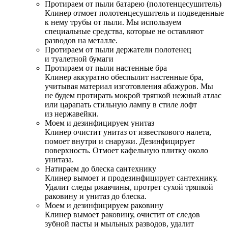
Протираем от пыли батарею (полотенцесушитель)
Клинер отмоет полотенцесушитель и подведенные
к нему трубы от пыли. Мы используем
специальные средства, которые не оставляют
разводов на металле.
Протираем от пыли держатели полотенец
и туалетной бумаги
Протираем от пыли настенные бра
Клинер аккуратно обеспылит настенные бра,
учитывая материал изготовления абажуров. Мы
не будем протирать мокрой тряпкой нежный атлас
или царапать стильную лампу в стиле лофт
из нержавейки.
Моем и дезинфицируем унитаз
Клинер очистит унитаз от известкового налета,
помоет внутри и снаружи. Дезинфицирует
поверхность. Отмоет кафельную плитку около
унитаза.
Натираем до блеска сантехнику
Клинер вымоет и продезинфицирует сантехнику.
Удалит следы ржавчины, протрет сухой тряпкой
раковину и унитаз до блеска.
Моем и дезинфицируем раковину
Клинер вымоет раковину, очистит от следов
зубной пасты и мыльных разводов, удалит