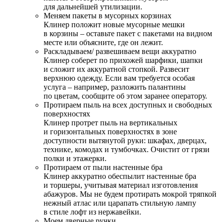
для дальнейшей утилизации.
Меняем пакеты в мусорных корзинах
Клинер положит новые мусорные мешки
в корзины – оставьте пакет с пакетами на видном
месте или объясните, где он лежит.
Раскладываем/ развешиваем вещи аккуратно
Клинер соберет по прихожей шарфики, шапки
и сложит их аккуратной стопкой. Развесит
верхнюю одежду. Если вам требуется особая
услуга – например, разложить палантины
по цветам, сообщите об этом заранее оператору.
Протираем пыль на всех доступных и свободных
поверхностях
Клинер протрет пыль на вертикальных
и горизонтальных поверхностях в зоне
доступности вытянутой руки: шкафах, дверцах,
технике, комодах и тумбочках. Очистит от грязи
полки и этажерки.
Протираем от пыли настенные бра
Клинер аккуратно обеспылит настенные бра
и торшеры, учитывая материал изготовления
абажуров. Мы не будем протирать мокрой тряпкой
нежный атлас или царапать стильную лампу
в стиле лофт из нержавейки.
Моем дверные ручки