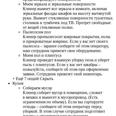
Моем зеркала и зеркальные поверхности
Клинер вымоет все зеркала в комнате, включая
зеркальные фасады шкафов на высоту вытянутой
руки. Вымоет стеклянные поверхности туалетных
столиков и тумбочек под ТВ. Протрет свободные
от вещей стеклянные полки.
Пылесосим пол
Клинер пропылесосит ковровые покрытия, полы
и прикроватные коврики. Если у вас нет своего
пылесоса – заранее сообщите об этом оператору,
наш сотрудник привезет свое оборудование.
Моем пол и плинтуса
Клинер проведет влажную уборку пола и уберет
пыль с плинтусов. Если у вас нет швабры –
пожалуйста, сообщите об этом при оформлении
заявки. Сотрудник привезет свой инвентарь.
+ Ещё 7 опций
Скрыть
Кухня
Собираем мусор
Клинер соберет мусор в помещении, сложит
в мешки и вынесет в мусоропровод. (Есть
ограничения по объему). Если вы сортируете
отходы – сообщите об этом оператору перед
уборкой. В этом случае сотрудник подготовит
пакеты с отсортированным мусором