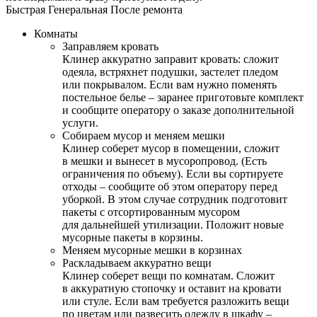
Быстрая
Генеральная
После ремонта
Комнаты
Заправляем кровать
Клинер аккуратно заправит кровать: сложит
одеяла, встряхнет подушки, застелет пледом
или покрывалом. Если вам нужно поменять
постельное белье – заранее приготовьте комплект
и сообщите оператору о заказе дополнительной
услуги.
Собираем мусор и меняем мешки
Клинер соберет мусор в помещении, сложит
в мешки и вынесет в мусоропровод. (Есть
ограничения по объему). Если вы сортируете
отходы – сообщите об этом оператору перед
уборкой. В этом случае сотрудник подготовит
пакеты с отсортированным мусором
для дальнейшей утилизации. Положит новые
мусорные пакеты в корзины.
Меняем мусорные мешки в корзинах
Раскладываем аккуратно вещи
Клинер соберет вещи по комнатам. Сложит
в аккуратную стопочку и оставит на кровати
или стуле. Если вам требуется разложить вещи
по цветам или развесить одежду в шкафу –