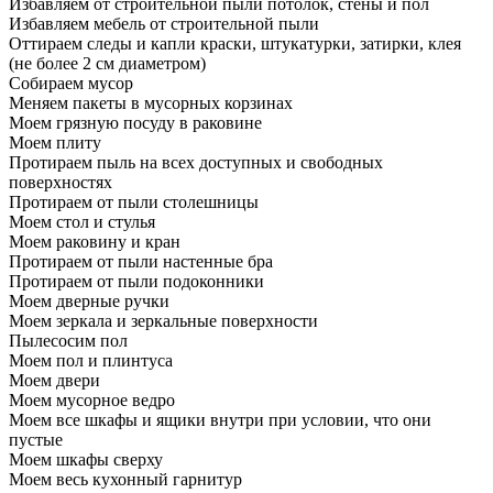
Избавляем от строительной пыли потолок, стены и пол
Избавляем мебель от строительной пыли
Оттираем следы и капли краски, штукатурки, затирки, клея
(не более 2 см диаметром)
Собираем мусор
Меняем пакеты в мусорных корзинах
Моем грязную посуду в раковине
Моем плиту
Протираем пыль на всех доступных и свободных
поверхностях
Протираем от пыли столешницы
Моем стол и стулья
Моем раковину и кран
Протираем от пыли настенные бра
Протираем от пыли подоконники
Моем дверные ручки
Моем зеркала и зеркальные поверхности
Пылесосим пол
Моем пол и плинтуса
Моем двери
Моем мусорное ведро
Моем все шкафы и ящики внутри при условии, что они
пустые
Моем шкафы сверху
Моем весь кухонный гарнитур