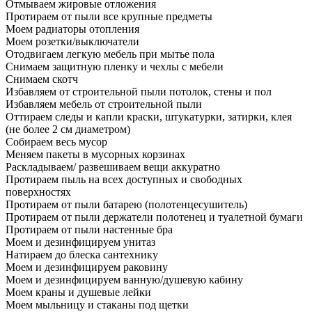
Отмываем жировые отложения
Протираем от пыли все крупные предметы
Моем радиаторы отопления
Моем розетки/выключатели
Отодвигаем легкую мебель при мытье пола
Снимаем защитную пленку и чехлы с мебели
Снимаем скотч
Избавляем от строительной пыли потолок, стены и пол
Избавляем мебель от строительной пыли
Оттираем следы и капли краски, штукатурки, затирки, клея
(не более 2 см диаметром)
Собираем весь мусор
Меняем пакеты в мусорных корзинах
Раскладываем/ развешиваем вещи аккуратно
Протираем пыль на всех доступных и свободных
поверхностях
Протираем от пыли батарею (полотенцесушитель)
Протираем от пыли держатели полотенец и туалетной бумаги
Протираем от пыли настенные бра
Моем и дезинфицируем унитаз
Натираем до блеска сантехнику
Моем и дезинфицируем раковину
Моем и дезинфицируем ванную/душевую кабину
Моем краны и душевые лейки
Моем мыльницу и стаканы под щетки