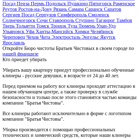
Посад
Пенза
Пермь
Подольск
Пушкино
Пятигорск
Раменское
Реутов
Ростов-на-Дону
Рязань
Самара
Саранск
Саратов
Сергиев Посад
Серпухов
Симферополь
Смоленск
Солнечногорск
Сочи
Ставрополь
Ступино
Таганрог
Тамбов
Тверь
Тольятти
Томск
Троицк
Тула
Тюмень
Улан-Удэ
Ульяновск
Уфа
Ханты-Мансийск
Химки
Челябинск
Череповец
Чехов
Чита
Электросталь
Энгельс
Якутск
Ярославль
Откройте Бюро чистоты Братьев Чистовых в своем городе по
нашей франшизе
Кто приедет убирать
Убирать вашу квартиру приедут профессионально обученные
клинеры - русские девушки, в возрасте от 24 до 40 лет.
Перед приемом на работу все клинеры проходят аттестацию в
нашем обучающем центре, а также проверку в службе
безопасности и только после этого становятся частью команды
компании "Братья Чистовы".
Все клинеры работают исключительно в форме с логотипом
компании "Братья Чистовы".
Уборка производится с помощью профессиональных
технических и химический средств, которые наши клинеры