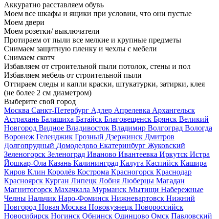
Аккуратно расставляем обувь
Моем все шкафы и ящики при условии, что они пустые
Моем двери
Моем розетки/ выключатели
Протираем от пыли все мелкие и крупные предметы
Снимаем защитную пленку и чехлы с мебели
Снимаем скотч
Избавляем от строительной пыли потолок, стены и пол
Избавляем мебель от строительной пыли
Оттираем следы и капли краски, штукатурки, затирки, клея
(не более 2 см диаметром)
Выберите свой город
Москва
Санкт-Петербург
Адлер
Апрелевка
Архангельск
Астрахань
Балашиха
Батайск
Благовещенск
Брянск
Великий
Новгород
Видное
Владивосток
Владимир
Волгоград
Вологда
Воронеж
Геленджик
Грозный
Дзержинск
Дмитров
Долгопрудный
Домодедово
Екатеринбург
Жуковский
Зеленогорск
Зеленоград
Иваново
Ивантеевка
Иркутск
Истра
Йошкар-Ола
Казань
Калининград
Калуга
Каспийск
Кашира
Киров
Клин
Королёв
Кострома
Красногорск
Краснодар
Красноярск
Курган
Липецк
Лобня
Люберцы
Магадан
Магнитогорск
Махачкала
Мурманск
Мытищи
Набережные
Челны
Нальчик
Наро-Фоминск
Нижневартовск
Нижний
Новгород
Новая Москва
Новокузнецк
Новороссийск
Новосибирск
Ногинск
Обнинск
Одинцово
Омск
Павловский