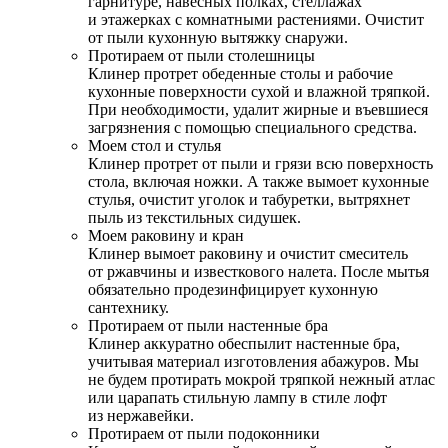
гарнитуре, навесных полках, стеллажах
и этажерках с комнатными растениями. Очистит
от пыли кухонную вытяжку снаружи.
Протираем от пыли столешницы
Клинер протрет обеденные столы и рабочие
кухонные поверхности сухой и влажной тряпкой.
При необходимости, удалит жирные и въевшиеся
загрязнения с помощью специального средства.
Моем стол и стулья
Клинер протрет от пыли и грязи всю поверхность
стола, включая ножки. А также вымоет кухонные
стулья, очистит уголок и табуретки, вытряхнет
пыль из текстильных сидушек.
Моем раковину и кран
Клинер вымоет раковину и очистит смеситель
от ржавчины и известкового налета. После мытья
обязательно продезинфицирует кухонную
сантехнику.
Протираем от пыли настенные бра
Клинер аккуратно обеспылит настенные бра,
учитывая материал изготовления абажуров. Мы
не будем протирать мокрой тряпкой нежный атлас
или царапать стильную лампу в стиле лофт
из нержавейки.
Протираем от пыли подоконники