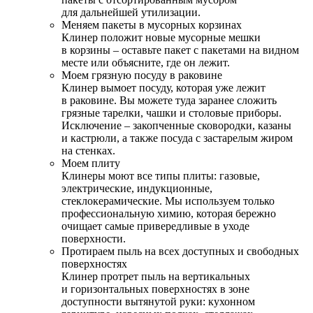
для дальнейшей утилизации.
Меняем пакеты в мусорных корзинах
Клинер положит новые мусорные мешки
в корзины – оставьте пакет с пакетами на видном
месте или объясните, где он лежит.
Моем грязную посуду в раковине
Клинер вымоет посуду, которая уже лежит
в раковине. Вы можете туда заранее сложить
грязные тарелки, чашки и столовые приборы.
Исключение – закопченные сковородки, казаны
и кастрюли, а также посуда с застарелым жиром
на стенках.
Моем плиту
Клинеры моют все типы плиты: газовые,
электрические, индукционные,
стеклокерамические. Мы используем только
профессиональную химию, которая бережно
очищает самые привередливые в уходе
поверхности.
Протираем пыль на всех доступных и свободных
поверхностях
Клинер протрет пыль на вертикальных
и горизонтальных поверхностях в зоне
доступности вытянутой руки: кухонном