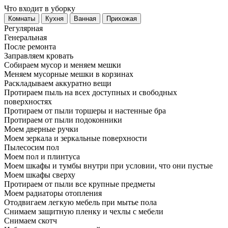
Что входит в уборку
Регу­лярная
Гене­ральная
После ремонта
Заправляем кровать
Собираем мусор и меняем мешки
Меняем мусорные мешки в корзинах
Раскладываем аккуратно вещи
Протираем пыль на всех доступных и свободных
поверхностях
Протираем от пыли торшеры и настенные бра
Протираем от пыли подоконники
Моем дверные ручки
Моем зеркала и зеркальные поверхности
Пылесосим пол
Моем пол и плинтуса
Моем шкафы и тумбы внутри при условии, что они пустые
Моем шкафы сверху
Протираем от пыли все крупные предметы
Моем радиаторы отопления
Отодвигаем легкую мебель при мытье пола
Снимаем защитную пленку и чехлы с мебели
Снимаем скотч