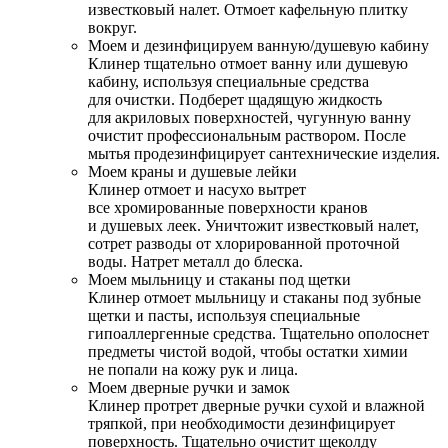
известковый налет. Отмоет кафельную плитку
вокруг.
Моем и дезинфицируем ванную/душевую кабину
Клинер тщательно отмоет ванну или душевую
кабину, используя специальные средства
для очистки. Подберет щадящую жидкость
для акриловых поверхностей, чугунную ванну
очистит профессиональным раствором. После
мытья продезинфицирует сантехнические изделия.
Моем краны и душевые лейки
Клинер отмоет и насухо вытрет
все хромированные поверхности кранов
и душевых леек. Уничтожит известковый налет,
сотрет разводы от хлорированной проточной
воды. Натрет металл до блеска.
Моем мыльницу и стаканы под щетки
Клинер отмоет мыльницу и стаканы под зубные
щетки и пасты, используя специальные
гипоаллергенные средства. Тщательно ополоснет
предметы чистой водой, чтобы остатки химии
не попали на кожу рук и лица.
Моем дверные ручки и замок
Клинер протрет дверные ручки сухой и влажной
тряпкой, при необходимости дезинфицирует
поверхность. Тщательно очистит щеколду