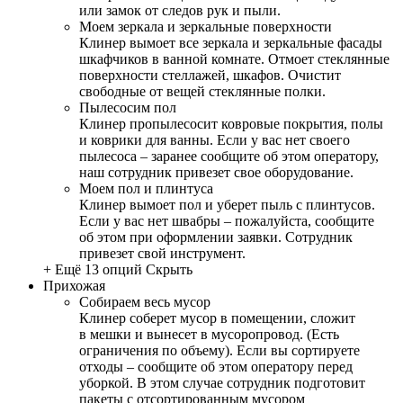
или замок от следов рук и пыли.
Моем зеркала и зеркальные поверхности
Клинер вымоет все зеркала и зеркальные фасады
шкафчиков в ванной комнате. Отмоет стеклянные
поверхности стеллажей, шкафов. Очистит
свободные от вещей стеклянные полки.
Пылесосим пол
Клинер пропылесосит ковровые покрытия, полы
и коврики для ванны. Если у вас нет своего
пылесоса – заранее сообщите об этом оператору,
наш сотрудник привезет свое оборудование.
Моем пол и плинтуса
Клинер вымоет пол и уберет пыль с плинтусов.
Если у вас нет швабры – пожалуйста, сообщите
об этом при оформлении заявки. Сотрудник
привезет свой инструмент.
+ Ещё 13 опций
Скрыть
Прихожая
Собираем весь мусор
Клинер соберет мусор в помещении, сложит
в мешки и вынесет в мусоропровод. (Есть
ограничения по объему). Если вы сортируете
отходы – сообщите об этом оператору перед
уборкой. В этом случае сотрудник подготовит
пакеты с отсортированным мусором