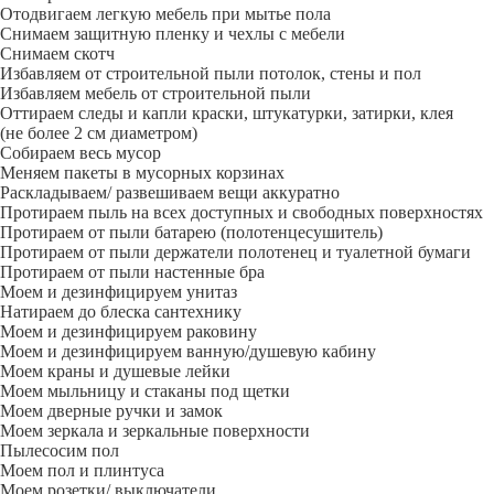
Отодвигаем легкую мебель при мытье пола
Снимаем защитную пленку и чехлы с мебели
Снимаем скотч
Избавляем от строительной пыли потолок, стены и пол
Избавляем мебель от строительной пыли
Оттираем следы и капли краски, штукатурки, затирки, клея
(не более 2 см диаметром)
Собираем весь мусор
Меняем пакеты в мусорных корзинах
Раскладываем/ развешиваем вещи аккуратно
Протираем пыль на всех доступных и свободных поверхностях
Протираем от пыли батарею (полотенцесушитель)
Протираем от пыли держатели полотенец и туалетной бумаги
Протираем от пыли настенные бра
Моем и дезинфицируем унитаз
Натираем до блеска сантехнику
Моем и дезинфицируем раковину
Моем и дезинфицируем ванную/душевую кабину
Моем краны и душевые лейки
Моем мыльницу и стаканы под щетки
Моем дверные ручки и замок
Моем зеркала и зеркальные поверхности
Пылесосим пол
Моем пол и плинтуса
Моем розетки/ выключатели