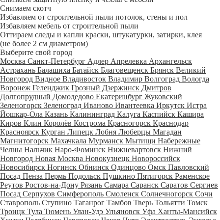
Снимаем скотч
Избавляем от строительной пыли потолок, стены и пол
Избавляем мебель от строительной пыли
Оттираем следы и капли краски, штукатурки, затирки, клея
(не более 2 см диаметром)
Выберите свой город
Москва
Санкт-Петербург
Адлер
Апрелевка
Архангельск
Астрахань
Балашиха
Батайск
Благовещенск
Брянск
Великий
Новгород
Видное
Владивосток
Владимир
Волгоград
Вологда
Воронеж
Геленджик
Грозный
Дзержинск
Дмитров
Долгопрудный
Домодедово
Екатеринбург
Жуковский
Зеленогорск
Зеленоград
Иваново
Ивантеевка
Иркутск
Истра
Йошкар-Ола
Казань
Калининград
Калуга
Каспийск
Кашира
Киров
Клин
Королёв
Кострома
Красногорск
Краснодар
Красноярск
Курган
Липецк
Лобня
Люберцы
Магадан
Магнитогорск
Махачкала
Мурманск
Мытищи
Набережные
Челны
Нальчик
Наро-Фоминск
Нижневартовск
Нижний
Новгород
Новая Москва
Новокузнецк
Новороссийск
Новосибирск
Ногинск
Обнинск
Одинцово
Омск
Павловский
Посад
Пенза
Пермь
Подольск
Пушкино
Пятигорск
Раменское
Реутов
Ростов-на-Дону
Рязань
Самара
Саранск
Саратов
Сергиев
Посад
Серпухов
Симферополь
Смоленск
Солнечногорск
Сочи
Ставрополь
Ступино
Таганрог
Тамбов
Тверь
Тольятти
Томск
Троицк
Тула
Тюмень
Улан-Удэ
Ульяновск
Уфа
Ханты-Мансийск