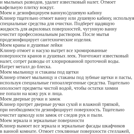
и мыльных разводов, удалит известковый налет. Отмоет
кафельную плитку вокруг.
Моем и дезинфицируем ванную/душевую кабину
Клинер тщательно отмоет ванну или душевую кабину, используя
специальные средства для очистки. Подберет щадящую
жидкость для акриловых поверхностей, чугунную ванну
очистит профессиональным раствором. После мытья
продезинфицирует сантехнические изделия.
Моем краны и душевые лейки
Клинер отмоет и насухо вытрет все хромированные
поверхности кранов и душевых леек. Уничтожит известковый
налет, сотрет разводы от хлорированной проточной воды.
Натрет металл до блеска.
Моем мыльницу и стаканы под щетки
Клинер отмоет мыльницу и стаканы под зубные щетки и пасты,
используя специальные гипоаллергенные средства. Тщательно
ополоснет предметы чистой водой, чтобы остатки химии
не попали на кожу рук и лица.
Моем дверные ручки и замок
Клинер протрет дверные ручки сухой и влажной тряпкой,
при необходимости дезинфицирует поверхность. Тщательно
очистит щеколду или замок от следов рук и пыли.
Моем зеркала и зеркальные поверхности
Клинер вымоет все зеркала и зеркальные фасады шкафчиков
в ванной комнате. Отмоет стеклянные поверхности стеллажей,