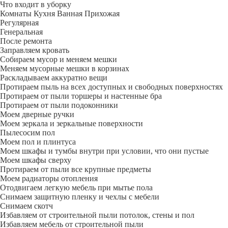
Что входит в уборку
Регу­лярная
Гене­ральная
После ремонта
Заправляем кровать
Собираем мусор и меняем мешки
Меняем мусорные мешки в корзинах
Раскладываем аккуратно вещи
Протираем пыль на всех доступных и свободных поверхностях
Протираем от пыли торшеры и настенные бра
Протираем от пыли подоконники
Моем дверные ручки
Моем зеркала и зеркальные поверхности
Пылесосим пол
Моем пол и плинтуса
Моем шкафы и тумбы внутри при условии, что они пустые
Моем шкафы сверху
Протираем от пыли все крупные предметы
Моем радиаторы отопления
Отодвигаем легкую мебель при мытье пола
Снимаем защитную пленку и чехлы с мебели
Снимаем скотч
Избавляем от строительной пыли потолок, стены и пол
Избавляем мебель от строительной пыли