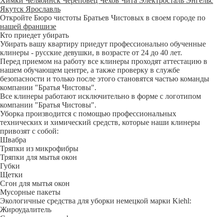
Химки
Челябинск
Череповец
Чехов
Чита
Электросталь
Энгельс
Якутск
Ярославль
Откройте Бюро чистоты Братьев Чистовых в своем городе по
нашей франшизе
Кто приедет убирать
Убирать вашу квартиру приедут профессионально обученные
клинеры - русские девушки, в возрасте от 24 до 40 лет.
Перед приемом на работу все клинеры проходят аттестацию в
нашем обучающем центре, а также проверку в службе
безопасности и только после этого становятся частью команды
компании "Братья Чистовы".
Все клинеры работают исключительно в форме с логотипом
компании "Братья Чистовы".
Уборка производится с помощью профессиональных
технических и химический средств, которые наши клинеры
привозят с собой:
Швабра
Тряпки из микрофибры
Тряпки для мытья окон
Губки
Щетки
Сгон для мытья окон
Мусорные пакеты
Экологичные средства для уборки немецкой марки Kiehl:
Жироудалитель