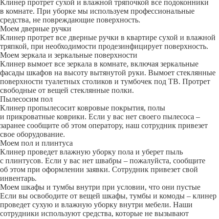
Клинер протрет сухой и влажной тряпочкой все подоконники
в комнате. При уборке мы используем профессиональные
средства, не повреждающие поверхность.
Моем дверные ручки
Клинер протрет все дверные ручки в квартире сухой и влажной
тряпкой, при необходимости продезинфицирует поверхность.
Моем зеркала и зеркальные поверхности
Клинер вымоет все зеркала в комнате, включая зеркальные
фасады шкафов на высоту вытянутой руки. Вымоет стеклянные
поверхности туалетных столиков и тумбочек под ТВ. Протрет
свободные от вещей стеклянные полки.
Пылесосим пол
Клинер пропылесосит ковровые покрытия, полы
и прикроватные коврики. Если у вас нет своего пылесоса –
заранее сообщите об этом оператору, наш сотрудник привезет
свое оборудование.
Моем пол и плинтуса
Клинер проведет влажную уборку пола и уберет пыль
с плинтусов. Если у вас нет швабры – пожалуйста, сообщите
об этом при оформлении заявки. Сотрудник привезет свой
инвентарь.
Моем шкафы и тумбы внутри при условии, что они пустые
Если вы освободите от вещей шкафы, тумбы и комоды – клинер
проведет сухую и влажную уборку внутри мебели. Наши
сотрудники используют средства, которые не вызывают