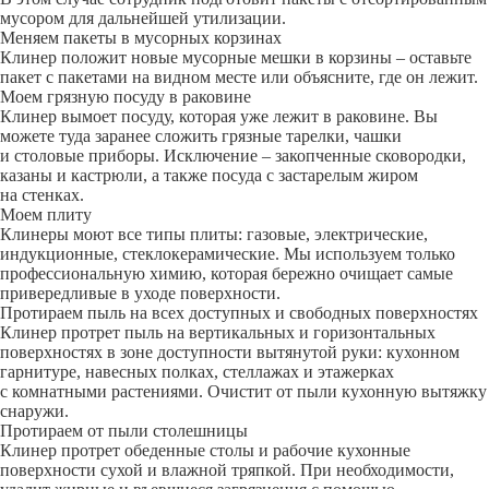
мусором для дальнейшей утилизации.
Меняем пакеты в мусорных корзинах
Клинер положит новые мусорные мешки в корзины – оставьте
пакет с пакетами на видном месте или объясните, где он лежит.
Моем грязную посуду в раковине
Клинер вымоет посуду, которая уже лежит в раковине. Вы
можете туда заранее сложить грязные тарелки, чашки
и столовые приборы. Исключение – закопченные сковородки,
казаны и кастрюли, а также посуда с застарелым жиром
на стенках.
Моем плиту
Клинеры моют все типы плиты: газовые, электрические,
индукционные, стеклокерамические. Мы используем только
профессиональную химию, которая бережно очищает самые
привередливые в уходе поверхности.
Протираем пыль на всех доступных и свободных поверхностях
Клинер протрет пыль на вертикальных и горизонтальных
поверхностях в зоне доступности вытянутой руки: кухонном
гарнитуре, навесных полках, стеллажах и этажерках
с комнатными растениями. Очистит от пыли кухонную вытяжку
снаружи.
Протираем от пыли столешницы
Клинер протрет обеденные столы и рабочие кухонные
поверхности сухой и влажной тряпкой. При необходимости,