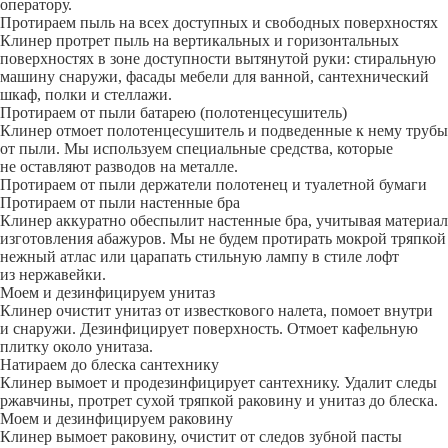
оператору.
Протираем пыль на всех доступных и свободных поверхностях
Клинер протрет пыль на вертикальных и горизонтальных
поверхностях в зоне доступности вытянутой руки: стиральную
машину снаружи, фасады мебели для ванной, сантехнический
шкаф, полки и стеллажи.
Протираем от пыли батарею (полотенцесушитель)
Клинер отмоет полотенцесушитель и подведенные к нему трубы
от пыли. Мы используем специальные средства, которые
не оставляют разводов на металле.
Протираем от пыли держатели полотенец и туалетной бумаги
Протираем от пыли настенные бра
Клинер аккуратно обеспылит настенные бра, учитывая материал
изготовления абажуров. Мы не будем протирать мокрой тряпкой
нежный атлас или царапать стильную лампу в стиле лофт
из нержавейки.
Моем и дезинфицируем унитаз
Клинер очистит унитаз от известкового налета, помоет внутри
и снаружи. Дезинфицирует поверхность. Отмоет кафельную
плитку около унитаза.
Натираем до блеска сантехнику
Клинер вымоет и продезинфицирует сантехнику. Удалит следы
ржавчины, протрет сухой тряпкой раковину и унитаз до блеска.
Моем и дезинфицируем раковину
Клинер вымоет раковину, очистит от следов зубной пасты