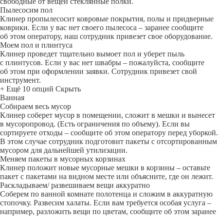
свободные от вещей стеклянные полки.
Пылесосим пол
Клинер пропылесосит ковровые покрытия, полы и придверные
коврики. Если у вас нет своего пылесоса – заранее сообщите
об этом оператору, наш сотрудник привезет свое оборудование.
Моем пол и плинтуса
Клинер проведет тщательно вымоет пол и уберет пыль
с плинтусов. Если у вас нет швабры – пожалуйста, сообщите
об этом при оформлении заявки. Сотрудник привезет свой
инструмент.
+ Ещё 10 опций
Скрыть
Ванная
Собираем весь мусор
Клинер соберет мусор в помещении, сложит в мешки и вынесет
в мусоропровод. (Есть ограничения по объему). Если вы
сортируете отходы – сообщите об этом оператору перед уборкой.
В этом случае сотрудник подготовит пакеты с отсортированным
мусором для дальнейшей утилизации.
Меняем пакеты в мусорных корзинах
Клинер положит новые мусорные мешки в корзины – оставьте
пакет с пакетами на видном месте или объясните, где он лежит.
Раскладываем/ развешиваем вещи аккуратно
Соберем по ванной комнате полотенца и сложим в аккуратную
стопочку. Развесим халаты. Если вам требуется особая услуга –
например, разложить вещи по цветам, сообщите об этом заранее