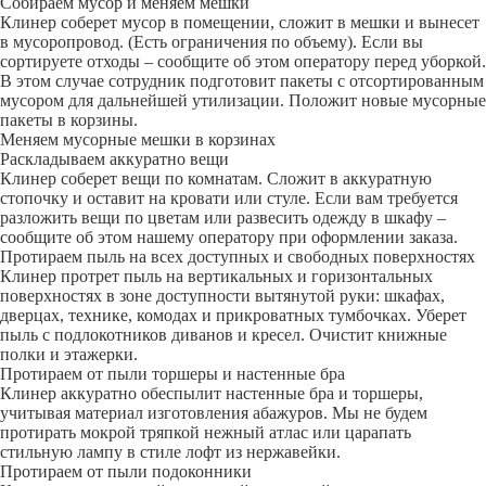
Собираем мусор и меняем мешки
Клинер соберет мусор в помещении, сложит в мешки и вынесет
в мусоропровод. (Есть ограничения по объему). Если вы
сортируете отходы – сообщите об этом оператору перед уборкой.
В этом случае сотрудник подготовит пакеты с отсортированным
мусором для дальнейшей утилизации. Положит новые мусорные
пакеты в корзины.
Меняем мусорные мешки в корзинах
Раскладываем аккуратно вещи
Клинер соберет вещи по комнатам. Сложит в аккуратную
стопочку и оставит на кровати или стуле. Если вам требуется
разложить вещи по цветам или развесить одежду в шкафу –
сообщите об этом нашему оператору при оформлении заказа.
Протираем пыль на всех доступных и свободных поверхностях
Клинер протрет пыль на вертикальных и горизонтальных
поверхностях в зоне доступности вытянутой руки: шкафах,
дверцах, технике, комодах и прикроватных тумбочках. Уберет
пыль с подлокотников диванов и кресел. Очистит книжные
полки и этажерки.
Протираем от пыли торшеры и настенные бра
Клинер аккуратно обеспылит настенные бра и торшеры,
учитывая материал изготовления абажуров. Мы не будем
протирать мокрой тряпкой нежный атлас или царапать
стильную лампу в стиле лофт из нержавейки.
Протираем от пыли подоконники