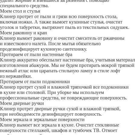
удалит жирные и въевшиеся загрязнения с помощью
специального средства.
Моем стол и стулья
Клинер протрет от пыли и грязи всю поверхность стола,
включая ножки. А также вымоет кухонные стулья, очистит
уголок и табуретки, вытряхнет пыль из текстильных сидушек.
Моем раковину и кран
Клинер вымоет раковину и очистит смеситель от ржавчины
и известкового налета. После мытья обязательно
продезинфицирует кухонную сантехнику.
Протираем от пыли настенные бра
Клинер аккуратно обеспылит настенные бра, учитывая материал
изготовления абажуров. Мы не будем протирать мокрой тряпкой
нежный атлас или царапать стильную лампу в стиле лофт
из нержавейки.
Протираем от пыли подоконники
Клинер протрет сухой и влажной тряпочкой все подоконники
в кухне или столовой. При уборке мы используем
профессиональные средства, не повреждающие поверхность.
Моем дверные ручки
Клинер протрет дверные ручки сухой и влажной тряпкой,
при необходимости дезинфицирует поверхность.
Моем зеркала и зеркальные поверхности
Клинер вымоет все зеркала в кухне. Очистит стеклянные
поверхности стеллажей, шкафов и тумбочек ТВ. Отмоет