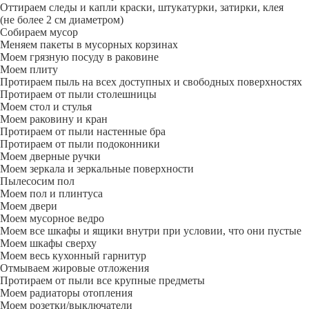
Оттираем следы и капли краски, штукатурки, затирки, клея
(не более 2 см диаметром)
Собираем мусор
Меняем пакеты в мусорных корзинах
Моем грязную посуду в раковине
Моем плиту
Протираем пыль на всех доступных и свободных поверхностях
Протираем от пыли столешницы
Моем стол и стулья
Моем раковину и кран
Протираем от пыли настенные бра
Протираем от пыли подоконники
Моем дверные ручки
Моем зеркала и зеркальные поверхности
Пылесосим пол
Моем пол и плинтуса
Моем двери
Моем мусорное ведро
Моем все шкафы и ящики внутри при условии, что они пустые
Моем шкафы сверху
Моем весь кухонный гарнитур
Отмываем жировые отложения
Протираем от пыли все крупные предметы
Моем радиаторы отопления
Моем розетки/выключатели