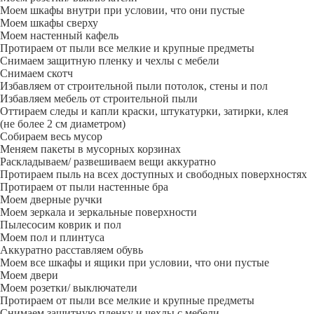
Моем шкафы внутри при условии, что они пустые
Моем шкафы сверху
Моем настенный кафель
Протираем от пыли все мелкие и крупные предметы
Снимаем защитную пленку и чехлы с мебели
Снимаем скотч
Избавляем от строительной пыли потолок, стены и пол
Избавляем мебель от строительной пыли
Оттираем следы и капли краски, штукатурки, затирки, клея
(не более 2 см диаметром)
Собираем весь мусор
Меняем пакеты в мусорных корзинах
Раскладываем/ развешиваем вещи аккуратно
Протираем пыль на всех доступных и свободных поверхностях
Протираем от пыли настенные бра
Моем дверные ручки
Моем зеркала и зеркальные поверхности
Пылесосим коврик и пол
Моем пол и плинтуса
Аккуратно расставляем обувь
Моем все шкафы и ящики при условии, что они пустые
Моем двери
Моем розетки/ выключатели
Протираем от пыли все мелкие и крупные предметы
Снимаем защитную пленку и чехлы с мебели