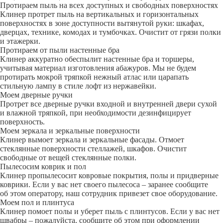
Протираем пыль на всех доступных и свободных поверхностях
Клинер протрет пыль на вертикальных и горизонтальных
поверхностях в зоне доступности вытянутой руки: шкафах,
дверцах, технике, комодах и тумбочках. Очистит от грязи полки
и этажерки.
Протираем от пыли настенные бра
Клинер аккуратно обеспылит настенные бра и торшеры,
учитывая материал изготовления абажуров. Мы не будем
протирать мокрой тряпкой нежный атлас или царапать
стильную лампу в стиле лофт из нержавейки.
Моем дверные ручки
Протрет все дверные ручки входной и внутренней двери сухой
и влажной тряпкой, при необходимости дезинфицирует
поверхность.
Моем зеркала и зеркальные поверхности
Клинер вымоет зеркала и зеркальные фасады. Отмоет
стеклянные поверхности стеллажей, шкафов. Очистит
свободные от вещей стеклянные полки.
Пылесосим коврик и пол
Клинер пропылесосит ковровые покрытия, полы и придверные
коврики. Если у вас нет своего пылесоса – заранее сообщите
об этом оператору, наш сотрудник привезет свое оборудование.
Моем пол и плинтуса
Клинер помоет полы и уберет пыль с плинтусов. Если у вас нет
швабры – пожалуйста, сообщите об этом при оформлении