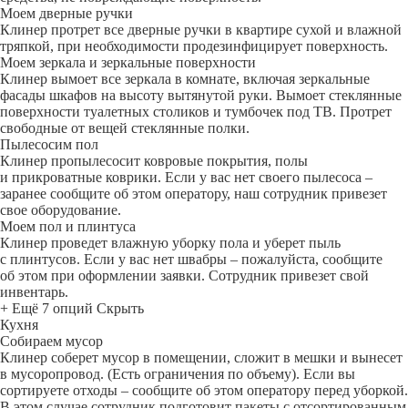
Моем дверные ручки
Клинер протрет все дверные ручки в квартире сухой и влажной
тряпкой, при необходимости продезинфицирует поверхность.
Моем зеркала и зеркальные поверхности
Клинер вымоет все зеркала в комнате, включая зеркальные
фасады шкафов на высоту вытянутой руки. Вымоет стеклянные
поверхности туалетных столиков и тумбочек под ТВ. Протрет
свободные от вещей стеклянные полки.
Пылесосим пол
Клинер пропылесосит ковровые покрытия, полы
и прикроватные коврики. Если у вас нет своего пылесоса –
заранее сообщите об этом оператору, наш сотрудник привезет
свое оборудование.
Моем пол и плинтуса
Клинер проведет влажную уборку пола и уберет пыль
с плинтусов. Если у вас нет швабры – пожалуйста, сообщите
об этом при оформлении заявки. Сотрудник привезет свой
инвентарь.
+ Ещё 7 опций
Скрыть
Кухня
Собираем мусор
Клинер соберет мусор в помещении, сложит в мешки и вынесет
в мусоропровод. (Есть ограничения по объему). Если вы
сортируете отходы – сообщите об этом оператору перед уборкой.
В этом случае сотрудник подготовит пакеты с отсортированным