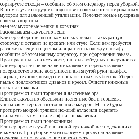
сортируете отходы – сообщите об этом оператору перед уборкой.
В этом случае сотрудник подготовит пакеты с отсортированным
мусором для дальнейшей утилизации. Положит новые мусорные
пакеты в корзины.
Меняем мусорные мешки в корзинах
Раскладываем аккуратно вещи
Клинер соберет вещи по комнатам. Сложит в аккуратную
стопочку и оставит на кровати или стуле. Если вам требуется
разложить вещи по цветам или развесить одежду в шкафу –
сообщите об этом нашему оператору при оформлении заказа.
Протираем пыль на всех доступных и свободных поверхностях
Клинер протрет пыль на вертикальных и горизонтальных
поверхностях в зоне доступности вытянутой руки: шкафах,
дверцах, технике, комодах и прикроватных тумбочках. Уберет
пыль с подлокотников диванов и кресел. Очистит книжные
полки и этажерки.
Протираем от пыли торшеры и настенные бра
Клинер аккуратно обеспылит настенные бра и торшеры,
учитывая материал изготовления абажуров. Мы не будем
протирать мокрой тряпкой нежный атлас или царапать
стильную лампу в стиле лофт из нержавейки.
Протираем от пыли подоконники
Клинер протрет сухой и влажной тряпочкой все подоконники
в комнате. При уборке мы используем профессиональные
средства, не повреждающие поверхность.