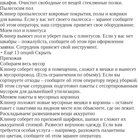
шкафов. Очистит свободные от вещей стеклянные полки.
Пылесосим пол
Клинер пропылесосит ковровые покрытия, полы и коврики
для ванны. Если у вас нет своего пылесоса – заранее сообщите
об этом оператору, наш сотрудник привезет свое оборудование.
Моем пол и плинтуса
Клинер вымоет пол и уберет пыль с плинтусов. Если у вас нет
швабры – пожалуйста, сообщите об этом при оформлении
заявки. Сотрудник привезет свой инструмент.
+ Ещё 13 опций
Скрыть
Прихожая
Собираем весь мусор
Клинер соберет мусор в помещении, сложит в мешки и вынесет
в мусоропровод. (Есть ограничения по объему). Если вы
сортируете отходы – сообщите об этом оператору перед уборкой.
В этом случае сотрудник подготовит пакеты с отсортированным
мусором для дальнейшей утилизации.
Меняем пакеты в мусорных корзинах
Клинер положит новые мусорные мешки в корзины – оставьте
пакет с пакетами на видном месте или объясните, где он лежит.
Раскладываем/ развешиваем вещи аккуратно
Клинер соберет по прихожей шарфики, шапки и сложит их
аккуратной стопкой. Развесит верхнюю одежду. Если вам
требуется особая услуга – например, разложить палантины
по цветам, сообщите об этом заранее оператору.