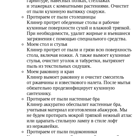
гарнитуре, навесных полках, стеллажах
и этажерках с комнатными растениями. Очистит
от пыли кухонную вытяжку снаружи.
Протираем от пыли столешницы
Клинер протрет обеденные столы и рабочие
кухонные поверхности сухой и влажной тряпкой.
При необходимости, удалит жирные и въевшиеся
загрязнения с помощью специального средства.
Моем стол и стулья
Клинер протрет от пыли и грязи всю поверхность
стола, включая ножки. А также вымоет кухонные
стулья, очистит уголок и табуретки, вытряхнет
пыль из текстильных сидушек.
Моем раковину и кран
Клинер вымоет раковину и очистит смеситель
от ржавчины и известкового налета. После мытья
обязательно продезинфицирует кухонную
сантехнику.
Протираем от пыли настенные бра
Клинер аккуратно обеспылит настенные бра,
учитывая материал изготовления абажуров. Мы
не будем протирать мокрой тряпкой нежный атлас
или царапать стильную лампу в стиле лофт
из нержавейки.
Протираем от пыли подоконники