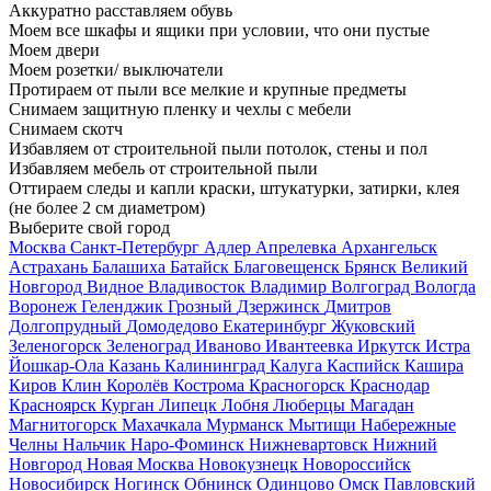
Аккуратно расставляем обувь
Моем все шкафы и ящики при условии, что они пустые
Моем двери
Моем розетки/ выключатели
Протираем от пыли все мелкие и крупные предметы
Снимаем защитную пленку и чехлы с мебели
Снимаем скотч
Избавляем от строительной пыли потолок, стены и пол
Избавляем мебель от строительной пыли
Оттираем следы и капли краски, штукатурки, затирки, клея
(не более 2 см диаметром)
Выберите свой город
Москва
Санкт-Петербург
Адлер
Апрелевка
Архангельск
Астрахань
Балашиха
Батайск
Благовещенск
Брянск
Великий
Новгород
Видное
Владивосток
Владимир
Волгоград
Вологда
Воронеж
Геленджик
Грозный
Дзержинск
Дмитров
Долгопрудный
Домодедово
Екатеринбург
Жуковский
Зеленогорск
Зеленоград
Иваново
Ивантеевка
Иркутск
Истра
Йошкар-Ола
Казань
Калининград
Калуга
Каспийск
Кашира
Киров
Клин
Королёв
Кострома
Красногорск
Краснодар
Красноярск
Курган
Липецк
Лобня
Люберцы
Магадан
Магнитогорск
Махачкала
Мурманск
Мытищи
Набережные
Челны
Нальчик
Наро-Фоминск
Нижневартовск
Нижний
Новгород
Новая Москва
Новокузнецк
Новороссийск
Новосибирск
Ногинск
Обнинск
Одинцово
Омск
Павловский