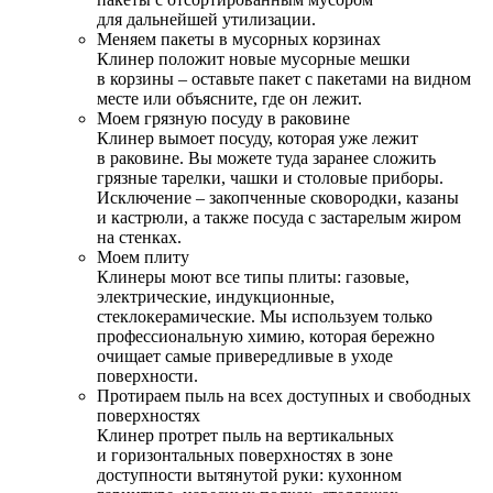
для дальнейшей утилизации.
Меняем пакеты в мусорных корзинах
Клинер положит новые мусорные мешки
в корзины – оставьте пакет с пакетами на видном
месте или объясните, где он лежит.
Моем грязную посуду в раковине
Клинер вымоет посуду, которая уже лежит
в раковине. Вы можете туда заранее сложить
грязные тарелки, чашки и столовые приборы.
Исключение – закопченные сковородки, казаны
и кастрюли, а также посуда с застарелым жиром
на стенках.
Моем плиту
Клинеры моют все типы плиты: газовые,
электрические, индукционные,
стеклокерамические. Мы используем только
профессиональную химию, которая бережно
очищает самые привередливые в уходе
поверхности.
Протираем пыль на всех доступных и свободных
поверхностях
Клинер протрет пыль на вертикальных
и горизонтальных поверхностях в зоне
доступности вытянутой руки: кухонном