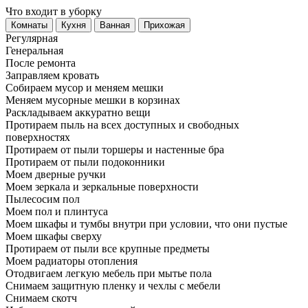
Что входит в уборку
Регу­лярная
Гене­ральная
После ремонта
Заправляем кровать
Собираем мусор и меняем мешки
Меняем мусорные мешки в корзинах
Раскладываем аккуратно вещи
Протираем пыль на всех доступных и свободных
поверхностях
Протираем от пыли торшеры и настенные бра
Протираем от пыли подоконники
Моем дверные ручки
Моем зеркала и зеркальные поверхности
Пылесосим пол
Моем пол и плинтуса
Моем шкафы и тумбы внутри при условии, что они пустые
Моем шкафы сверху
Протираем от пыли все крупные предметы
Моем радиаторы отопления
Отодвигаем легкую мебель при мытье пола
Снимаем защитную пленку и чехлы с мебели
Снимаем скотч