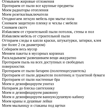
Отмываем жировые отложения
Протираем от пыли все крупные предметы
Моем радиаторы отопления
Моем розетки/выключатели
Отодвигаем легкую мебель при мытье пола
Снимаем защитную пленку и чехлы с мебели
Снимаем скотч
Избавляем от строительной пыли потолок, стены и пол
Избавляем мебель от строительной пыли
Оттираем следы и капли краски, штукатурки, затирки, клея
(не более 2 см диаметром)
Собираем весь мусор
Меняем пакеты в мусорных корзинах
Раскладываем/ развешиваем вещи аккуратно
Протираем пыль на всех доступных и свободных
поверхностях
Протираем от пыли батарею (полотенцесушитель)
Протираем от пыли держатели полотенец и туалетной бумаги
Протираем от пыли настенные бра
Моем и дезинфицируем унитаз
Натираем до блеска сантехнику
Моем и дезинфицируем раковину
Моем и дезинфицируем ванную/душевую кабину
Моем краны и душевые лейки
Моем мыльницу и стаканы под щетки