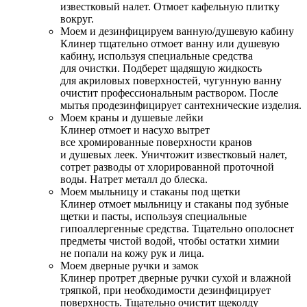
известковый налет. Отмоет кафельную плитку
вокруг.
Моем и дезинфицируем ванную/душевую кабину
Клинер тщательно отмоет ванну или душевую
кабину, используя специальные средства
для очистки. Подберет щадящую жидкость
для акриловых поверхностей, чугунную ванну
очистит профессиональным раствором. После
мытья продезинфицирует сантехнические изделия.
Моем краны и душевые лейки
Клинер отмоет и насухо вытрет
все хромированные поверхности кранов
и душевых леек. Уничтожит известковый налет,
сотрет разводы от хлорированной проточной
воды. Натрет металл до блеска.
Моем мыльницу и стаканы под щетки
Клинер отмоет мыльницу и стаканы под зубные
щетки и пасты, используя специальные
гипоаллергенные средства. Тщательно ополоснет
предметы чистой водой, чтобы остатки химии
не попали на кожу рук и лица.
Моем дверные ручки и замок
Клинер протрет дверные ручки сухой и влажной
тряпкой, при необходимости дезинфицирует
поверхность. Тщательно очистит щеколду