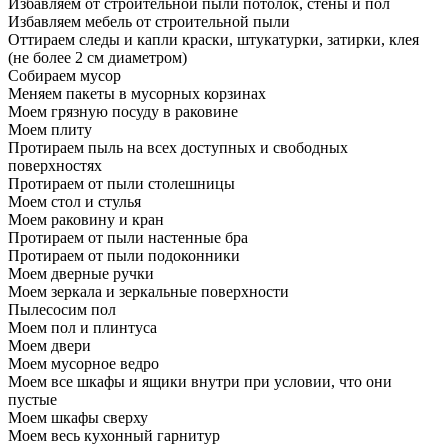
Избавляем от строительной пыли потолок, стены и пол
Избавляем мебель от строительной пыли
Оттираем следы и капли краски, штукатурки, затирки, клея
(не более 2 см диаметром)
Собираем мусор
Меняем пакеты в мусорных корзинах
Моем грязную посуду в раковине
Моем плиту
Протираем пыль на всех доступных и свободных
поверхностях
Протираем от пыли столешницы
Моем стол и стулья
Моем раковину и кран
Протираем от пыли настенные бра
Протираем от пыли подоконники
Моем дверные ручки
Моем зеркала и зеркальные поверхности
Пылесосим пол
Моем пол и плинтуса
Моем двери
Моем мусорное ведро
Моем все шкафы и ящики внутри при условии, что они
пустые
Моем шкафы сверху
Моем весь кухонный гарнитур