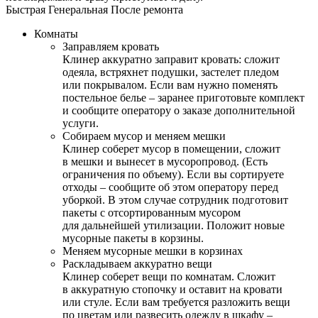
Быстрая
Генеральная
После ремонта
Комнаты
Заправляем кровать
Клинер аккуратно заправит кровать: сложит
одеяла, встряхнет подушки, застелет пледом
или покрывалом. Если вам нужно поменять
постельное белье – заранее приготовьте комплект
и сообщите оператору о заказе дополнительной
услуги.
Собираем мусор и меняем мешки
Клинер соберет мусор в помещении, сложит
в мешки и вынесет в мусоропровод. (Есть
ограничения по объему). Если вы сортируете
отходы – сообщите об этом оператору перед
уборкой. В этом случае сотрудник подготовит
пакеты с отсортированным мусором
для дальнейшей утилизации. Положит новые
мусорные пакеты в корзины.
Меняем мусорные мешки в корзинах
Раскладываем аккуратно вещи
Клинер соберет вещи по комнатам. Сложит
в аккуратную стопочку и оставит на кровати
или стуле. Если вам требуется разложить вещи
по цветам или развесить одежду в шкафу –