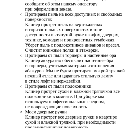
сообщите об этом нашему оператору
при оформлении заказа.
Протираем пыль на всех доступных и свободных
поверхностях
Клинер протрет пыль на вертикальных
и горизонтальных поверхностях в зоне
доступности вытянутой руки: шкафах, дверцах,
технике, комодах и прикроватных тумбочках.
Уберет пыль с подлокотников диванов и кресел.
Очистит книжные полки и этажерки.
Протираем от пыли торшеры и настенные бра
Клинер аккуратно обеспылит настенные бра
и торшеры, учитывая материал изготовления
абажуров. Мы не будем протирать мокрой тряпкой
нежный атлас или царапать стильную лампу
в стиле лофт из нержавейки.
Протираем от пыли подоконники
Клинер протрет сухой и влажной тряпочкой все
подоконники в комнате. При уборке мы
используем профессиональные средства,
не повреждающие поверхность.
Моем дверные ручки
Клинер протрет все дверные ручки в квартире
сухой и влажной тряпкой, при необходимости
продезинфицирует поверхность.