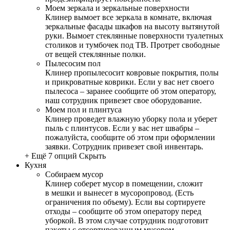
Моем зеркала и зеркальные поверхности
Клинер вымоет все зеркала в комнате, включая
зеркальные фасады шкафов на высоту вытянутой
руки. Вымоет стеклянные поверхности туалетных
столиков и тумбочек под ТВ. Протрет свободные
от вещей стеклянные полки.
Пылесосим пол
Клинер пропылесосит ковровые покрытия, полы
и прикроватные коврики. Если у вас нет своего
пылесоса – заранее сообщите об этом оператору,
наш сотрудник привезет свое оборудование.
Моем пол и плинтуса
Клинер проведет влажную уборку пола и уберет
пыль с плинтусов. Если у вас нет швабры –
пожалуйста, сообщите об этом при оформлении
заявки. Сотрудник привезет свой инвентарь.
+ Ещё 7 опций
Скрыть
Кухня
Собираем мусор
Клинер соберет мусор в помещении, сложит
в мешки и вынесет в мусоропровод. (Есть
ограничения по объему). Если вы сортируете
отходы – сообщите об этом оператору перед
уборкой. В этом случае сотрудник подготовит
пакеты с отсортированным мусором