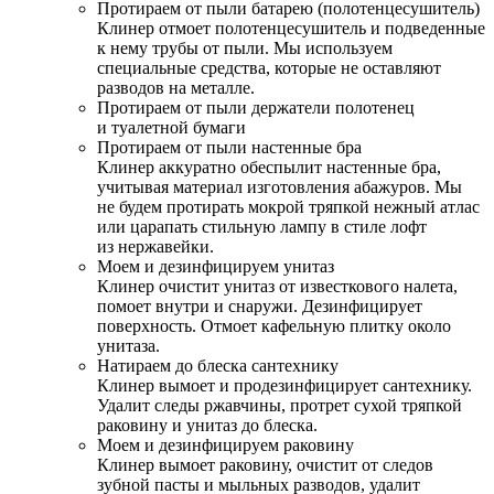
Протираем от пыли батарею (полотенцесушитель)
Клинер отмоет полотенцесушитель и подведенные
к нему трубы от пыли. Мы используем
специальные средства, которые не оставляют
разводов на металле.
Протираем от пыли держатели полотенец
и туалетной бумаги
Протираем от пыли настенные бра
Клинер аккуратно обеспылит настенные бра,
учитывая материал изготовления абажуров. Мы
не будем протирать мокрой тряпкой нежный атлас
или царапать стильную лампу в стиле лофт
из нержавейки.
Моем и дезинфицируем унитаз
Клинер очистит унитаз от известкового налета,
помоет внутри и снаружи. Дезинфицирует
поверхность. Отмоет кафельную плитку около
унитаза.
Натираем до блеска сантехнику
Клинер вымоет и продезинфицирует сантехнику.
Удалит следы ржавчины, протрет сухой тряпкой
раковину и унитаз до блеска.
Моем и дезинфицируем раковину
Клинер вымоет раковину, очистит от следов
зубной пасты и мыльных разводов, удалит