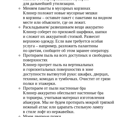
для дальнейшей утилизации.
Меняем пакеты в мусорных корзинах
Клинер положит новые мусорные мешки
в корзины – оставьте пакет с пакетами на видном
месте или объясните, где он лежит.
Раскладываем/ развешиваем вещи аккуратно
Клинер соберет по прихожей шарфики, шапки
и сложит их аккуратной стопкой. Развесит
верхнюю одежду. Если вам требуется особая
услуга – например, разложить палантины
по цветам, сообщите об этом заранее оператору.
Протираем пыль на всех доступных и свободных
поверхностях
Клинер протрет пыль на вертикальных
и горизонтальных поверхностях в зоне
доступности вытянутой руки: шкафах, дверцах,
технике, комодах и тумбочках. Очистит от грязи
полки и этажерки.
Протираем от пыли настенные бра
Клинер аккуратно обеспылит настенные бра
и торшеры, учитывая материал изготовления
абажуров. Мы не будем протирать мокрой тряпкой
нежный атлас или царапать стильную лампу
в стиле лофт из нержавейки.
Моем дверные ручки