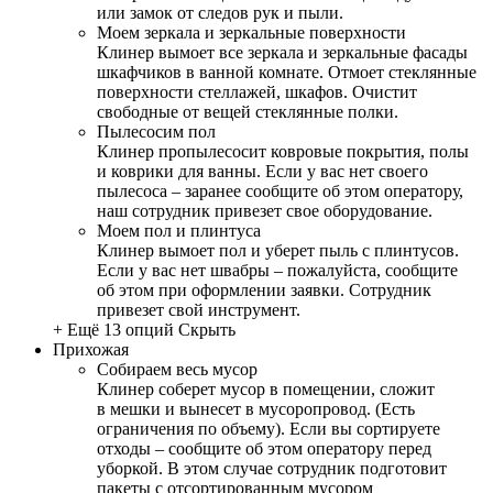
или замок от следов рук и пыли.
Моем зеркала и зеркальные поверхности
Клинер вымоет все зеркала и зеркальные фасады
шкафчиков в ванной комнате. Отмоет стеклянные
поверхности стеллажей, шкафов. Очистит
свободные от вещей стеклянные полки.
Пылесосим пол
Клинер пропылесосит ковровые покрытия, полы
и коврики для ванны. Если у вас нет своего
пылесоса – заранее сообщите об этом оператору,
наш сотрудник привезет свое оборудование.
Моем пол и плинтуса
Клинер вымоет пол и уберет пыль с плинтусов.
Если у вас нет швабры – пожалуйста, сообщите
об этом при оформлении заявки. Сотрудник
привезет свой инструмент.
+ Ещё 13 опций
Скрыть
Прихожая
Собираем весь мусор
Клинер соберет мусор в помещении, сложит
в мешки и вынесет в мусоропровод. (Есть
ограничения по объему). Если вы сортируете
отходы – сообщите об этом оператору перед
уборкой. В этом случае сотрудник подготовит
пакеты с отсортированным мусором