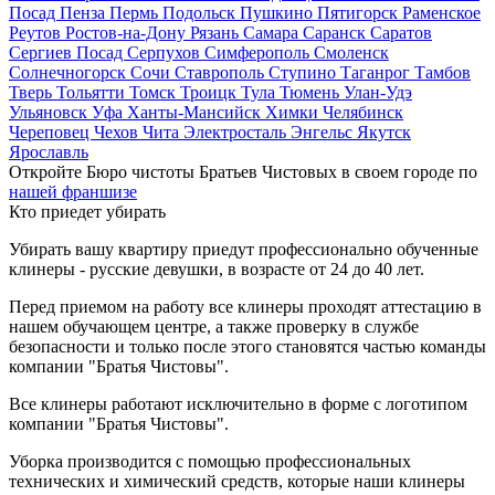
Посад
Пенза
Пермь
Подольск
Пушкино
Пятигорск
Раменское
Реутов
Ростов-на-Дону
Рязань
Самара
Саранск
Саратов
Сергиев Посад
Серпухов
Симферополь
Смоленск
Солнечногорск
Сочи
Ставрополь
Ступино
Таганрог
Тамбов
Тверь
Тольятти
Томск
Троицк
Тула
Тюмень
Улан-Удэ
Ульяновск
Уфа
Ханты-Мансийск
Химки
Челябинск
Череповец
Чехов
Чита
Электросталь
Энгельс
Якутск
Ярославль
Откройте Бюро чистоты Братьев Чистовых в своем городе по
нашей франшизе
Кто приедет убирать
Убирать вашу квартиру приедут профессионально обученные
клинеры - русские девушки, в возрасте от 24 до 40 лет.
Перед приемом на работу все клинеры проходят аттестацию в
нашем обучающем центре, а также проверку в службе
безопасности и только после этого становятся частью команды
компании "Братья Чистовы".
Все клинеры работают исключительно в форме с логотипом
компании "Братья Чистовы".
Уборка производится с помощью профессиональных
технических и химический средств, которые наши клинеры