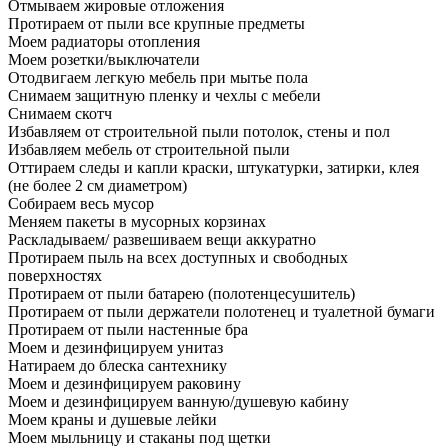
Отмываем жировые отложения
Протираем от пыли все крупные предметы
Моем радиаторы отопления
Моем розетки/выключатели
Отодвигаем легкую мебель при мытье пола
Снимаем защитную пленку и чехлы с мебели
Снимаем скотч
Избавляем от строительной пыли потолок, стены и пол
Избавляем мебель от строительной пыли
Оттираем следы и капли краски, штукатурки, затирки, клея
(не более 2 см диаметром)
Собираем весь мусор
Меняем пакеты в мусорных корзинах
Раскладываем/ развешиваем вещи аккуратно
Протираем пыль на всех доступных и свободных
поверхностях
Протираем от пыли батарею (полотенцесушитель)
Протираем от пыли держатели полотенец и туалетной бумаги
Протираем от пыли настенные бра
Моем и дезинфицируем унитаз
Натираем до блеска сантехнику
Моем и дезинфицируем раковину
Моем и дезинфицируем ванную/душевую кабину
Моем краны и душевые лейки
Моем мыльницу и стаканы под щетки