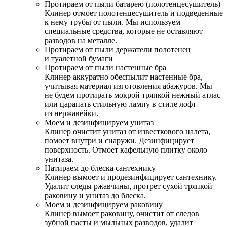
Протираем от пыли батарею (полотенцесушитель)
Клинер отмоет полотенцесушитель и подведенные
к нему трубы от пыли. Мы используем
специальные средства, которые не оставляют
разводов на металле.
Протираем от пыли держатели полотенец
и туалетной бумаги
Протираем от пыли настенные бра
Клинер аккуратно обеспылит настенные бра,
учитывая материал изготовления абажуров. Мы
не будем протирать мокрой тряпкой нежный атлас
или царапать стильную лампу в стиле лофт
из нержавейки.
Моем и дезинфицируем унитаз
Клинер очистит унитаз от известкового налета,
помоет внутри и снаружи. Дезинфицирует
поверхность. Отмоет кафельную плитку около
унитаза.
Натираем до блеска сантехнику
Клинер вымоет и продезинфицирует сантехнику.
Удалит следы ржавчины, протрет сухой тряпкой
раковину и унитаз до блеска.
Моем и дезинфицируем раковину
Клинер вымоет раковину, очистит от следов
зубной пасты и мыльных разводов, удалит