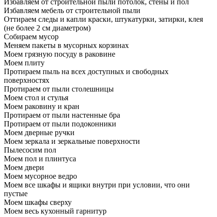
Избавляем от строительной пыли потолок, стены и пол
Избавляем мебель от строительной пыли
Оттираем следы и капли краски, штукатурки, затирки, клея
(не более 2 см диаметром)
Собираем мусор
Меняем пакеты в мусорных корзинах
Моем грязную посуду в раковине
Моем плиту
Протираем пыль на всех доступных и свободных
поверхностях
Протираем от пыли столешницы
Моем стол и стулья
Моем раковину и кран
Протираем от пыли настенные бра
Протираем от пыли подоконники
Моем дверные ручки
Моем зеркала и зеркальные поверхности
Пылесосим пол
Моем пол и плинтуса
Моем двери
Моем мусорное ведро
Моем все шкафы и ящики внутри при условии, что они
пустые
Моем шкафы сверху
Моем весь кухонный гарнитур