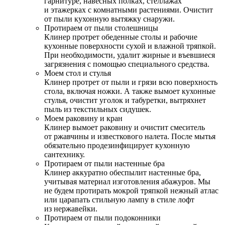
гарнитуре, навесных полках, стеллажах
и этажерках с комнатными растениями. Очистит
от пыли кухонную вытяжку снаружи.
Протираем от пыли столешницы
Клинер протрет обеденные столы и рабочие
кухонные поверхности сухой и влажной тряпкой.
При необходимости, удалит жирные и въевшиеся
загрязнения с помощью специального средства.
Моем стол и стулья
Клинер протрет от пыли и грязи всю поверхность
стола, включая ножки. А также вымоет кухонные
стулья, очистит уголок и табуретки, вытряхнет
пыль из текстильных сидушек.
Моем раковину и кран
Клинер вымоет раковину и очистит смеситель
от ржавчины и известкового налета. После мытья
обязательно продезинфицирует кухонную
сантехнику.
Протираем от пыли настенные бра
Клинер аккуратно обеспылит настенные бра,
учитывая материал изготовления абажуров. Мы
не будем протирать мокрой тряпкой нежный атлас
или царапать стильную лампу в стиле лофт
из нержавейки.
Протираем от пыли подоконники