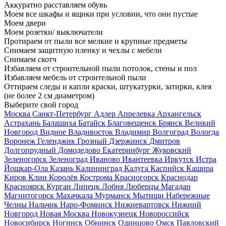
Аккуратно расставляем обувь
Моем все шкафы и ящики при условии, что они пустые
Моем двери
Моем розетки/ выключатели
Протираем от пыли все мелкие и крупные предметы
Снимаем защитную пленку и чехлы с мебели
Снимаем скотч
Избавляем от строительной пыли потолок, стены и пол
Избавляем мебель от строительной пыли
Оттираем следы и капли краски, штукатурки, затирки, клея
(не более 2 см диаметром)
Выберите свой город
Москва
Санкт-Петербург
Адлер
Апрелевка
Архангельск
Астрахань
Балашиха
Батайск
Благовещенск
Брянск
Великий
Новгород
Видное
Владивосток
Владимир
Волгоград
Вологда
Воронеж
Геленджик
Грозный
Дзержинск
Дмитров
Долгопрудный
Домодедово
Екатеринбург
Жуковский
Зеленогорск
Зеленоград
Иваново
Ивантеевка
Иркутск
Истра
Йошкар-Ола
Казань
Калининград
Калуга
Каспийск
Кашира
Киров
Клин
Королёв
Кострома
Красногорск
Краснодар
Красноярск
Курган
Липецк
Лобня
Люберцы
Магадан
Магнитогорск
Махачкала
Мурманск
Мытищи
Набережные
Челны
Нальчик
Наро-Фоминск
Нижневартовск
Нижний
Новгород
Новая Москва
Новокузнецк
Новороссийск
Новосибирск
Ногинск
Обнинск
Одинцово
Омск
Павловский