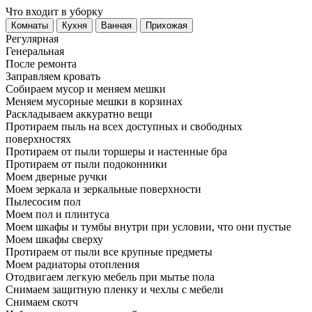
Что входит в уборку
Регу­лярная
Гене­ральная
После ремонта
Заправляем кровать
Собираем мусор и меняем мешки
Меняем мусорные мешки в корзинах
Раскладываем аккуратно вещи
Протираем пыль на всех доступных и свободных
поверхностях
Протираем от пыли торшеры и настенные бра
Протираем от пыли подоконники
Моем дверные ручки
Моем зеркала и зеркальные поверхности
Пылесосим пол
Моем пол и плинтуса
Моем шкафы и тумбы внутри при условии, что они пустые
Моем шкафы сверху
Протираем от пыли все крупные предметы
Моем радиаторы отопления
Отодвигаем легкую мебель при мытье пола
Снимаем защитную пленку и чехлы с мебели
Снимаем скотч