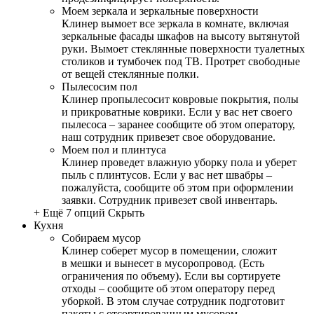
Моем зеркала и зеркальные поверхности
Клинер вымоет все зеркала в комнате, включая
зеркальные фасады шкафов на высоту вытянутой
руки. Вымоет стеклянные поверхности туалетных
столиков и тумбочек под ТВ. Протрет свободные
от вещей стеклянные полки.
Пылесосим пол
Клинер пропылесосит ковровые покрытия, полы
и прикроватные коврики. Если у вас нет своего
пылесоса – заранее сообщите об этом оператору,
наш сотрудник привезет свое оборудование.
Моем пол и плинтуса
Клинер проведет влажную уборку пола и уберет
пыль с плинтусов. Если у вас нет швабры –
пожалуйста, сообщите об этом при оформлении
заявки. Сотрудник привезет свой инвентарь.
+ Ещё 7 опций
Скрыть
Кухня
Собираем мусор
Клинер соберет мусор в помещении, сложит
в мешки и вынесет в мусоропровод. (Есть
ограничения по объему). Если вы сортируете
отходы – сообщите об этом оператору перед
уборкой. В этом случае сотрудник подготовит
пакеты с отсортированным мусором