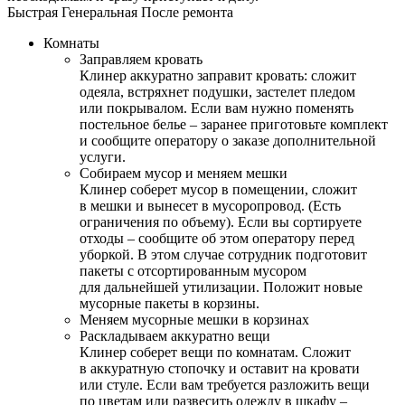
Быстрая
Генеральная
После ремонта
Комнаты
Заправляем кровать
Клинер аккуратно заправит кровать: сложит
одеяла, встряхнет подушки, застелет пледом
или покрывалом. Если вам нужно поменять
постельное белье – заранее приготовьте комплект
и сообщите оператору о заказе дополнительной
услуги.
Собираем мусор и меняем мешки
Клинер соберет мусор в помещении, сложит
в мешки и вынесет в мусоропровод. (Есть
ограничения по объему). Если вы сортируете
отходы – сообщите об этом оператору перед
уборкой. В этом случае сотрудник подготовит
пакеты с отсортированным мусором
для дальнейшей утилизации. Положит новые
мусорные пакеты в корзины.
Меняем мусорные мешки в корзинах
Раскладываем аккуратно вещи
Клинер соберет вещи по комнатам. Сложит
в аккуратную стопочку и оставит на кровати
или стуле. Если вам требуется разложить вещи
по цветам или развесить одежду в шкафу –