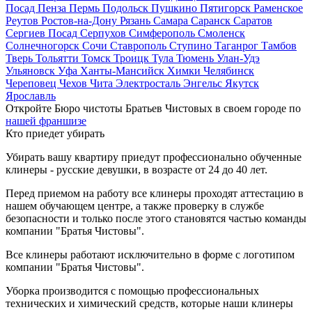
Посад
Пенза
Пермь
Подольск
Пушкино
Пятигорск
Раменское
Реутов
Ростов-на-Дону
Рязань
Самара
Саранск
Саратов
Сергиев Посад
Серпухов
Симферополь
Смоленск
Солнечногорск
Сочи
Ставрополь
Ступино
Таганрог
Тамбов
Тверь
Тольятти
Томск
Троицк
Тула
Тюмень
Улан-Удэ
Ульяновск
Уфа
Ханты-Мансийск
Химки
Челябинск
Череповец
Чехов
Чита
Электросталь
Энгельс
Якутск
Ярославль
Откройте Бюро чистоты Братьев Чистовых в своем городе по
нашей франшизе
Кто приедет убирать
Убирать вашу квартиру приедут профессионально обученные
клинеры - русские девушки, в возрасте от 24 до 40 лет.
Перед приемом на работу все клинеры проходят аттестацию в
нашем обучающем центре, а также проверку в службе
безопасности и только после этого становятся частью команды
компании "Братья Чистовы".
Все клинеры работают исключительно в форме с логотипом
компании "Братья Чистовы".
Уборка производится с помощью профессиональных
технических и химический средств, которые наши клинеры