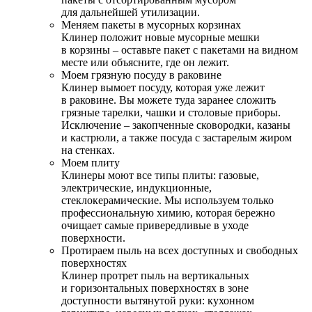
для дальнейшей утилизации.
Меняем пакеты в мусорных корзинах
Клинер положит новые мусорные мешки
в корзины – оставьте пакет с пакетами на видном
месте или объясните, где он лежит.
Моем грязную посуду в раковине
Клинер вымоет посуду, которая уже лежит
в раковине. Вы можете туда заранее сложить
грязные тарелки, чашки и столовые приборы.
Исключение – закопченные сковородки, казаны
и кастрюли, а также посуда с застарелым жиром
на стенках.
Моем плиту
Клинеры моют все типы плиты: газовые,
электрические, индукционные,
стеклокерамические. Мы используем только
профессиональную химию, которая бережно
очищает самые привередливые в уходе
поверхности.
Протираем пыль на всех доступных и свободных
поверхностях
Клинер протрет пыль на вертикальных
и горизонтальных поверхностях в зоне
доступности вытянутой руки: кухонном