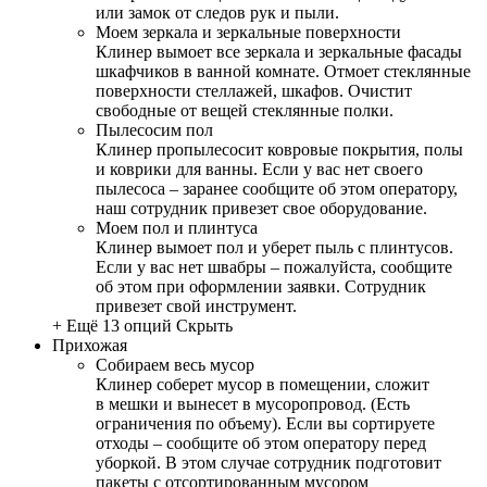
или замок от следов рук и пыли.
Моем зеркала и зеркальные поверхности
Клинер вымоет все зеркала и зеркальные фасады
шкафчиков в ванной комнате. Отмоет стеклянные
поверхности стеллажей, шкафов. Очистит
свободные от вещей стеклянные полки.
Пылесосим пол
Клинер пропылесосит ковровые покрытия, полы
и коврики для ванны. Если у вас нет своего
пылесоса – заранее сообщите об этом оператору,
наш сотрудник привезет свое оборудование.
Моем пол и плинтуса
Клинер вымоет пол и уберет пыль с плинтусов.
Если у вас нет швабры – пожалуйста, сообщите
об этом при оформлении заявки. Сотрудник
привезет свой инструмент.
+ Ещё 13 опций
Скрыть
Прихожая
Собираем весь мусор
Клинер соберет мусор в помещении, сложит
в мешки и вынесет в мусоропровод. (Есть
ограничения по объему). Если вы сортируете
отходы – сообщите об этом оператору перед
уборкой. В этом случае сотрудник подготовит
пакеты с отсортированным мусором