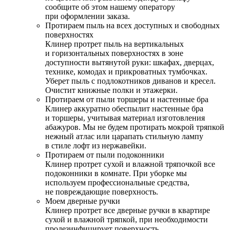
сообщите об этом нашему оператору
при оформлении заказа.
Протираем пыль на всех доступных и свободных
поверхностях
Клинер протрет пыль на вертикальных
и горизонтальных поверхностях в зоне
доступности вытянутой руки: шкафах, дверцах,
технике, комодах и прикроватных тумбочках.
Уберет пыль с подлокотников диванов и кресел.
Очистит книжные полки и этажерки.
Протираем от пыли торшеры и настенные бра
Клинер аккуратно обеспылит настенные бра
и торшеры, учитывая материал изготовления
абажуров. Мы не будем протирать мокрой тряпкой
нежный атлас или царапать стильную лампу
в стиле лофт из нержавейки.
Протираем от пыли подоконники
Клинер протрет сухой и влажной тряпочкой все
подоконники в комнате. При уборке мы
используем профессиональные средства,
не повреждающие поверхность.
Моем дверные ручки
Клинер протрет все дверные ручки в квартире
сухой и влажной тряпкой, при необходимости
продезинфицирует поверхность.