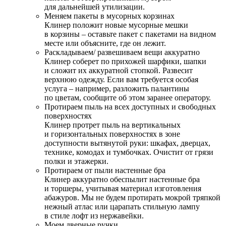
для дальнейшей утилизации.
Меняем пакеты в мусорных корзинах
Клинер положит новые мусорные мешки
в корзины – оставьте пакет с пакетами на видном
месте или объясните, где он лежит.
Раскладываем/ развешиваем вещи аккуратно
Клинер соберет по прихожей шарфики, шапки
и сложит их аккуратной стопкой. Развесит
верхнюю одежду. Если вам требуется особая
услуга – например, разложить палантины
по цветам, сообщите об этом заранее оператору.
Протираем пыль на всех доступных и свободных
поверхностях
Клинер протрет пыль на вертикальных
и горизонтальных поверхностях в зоне
доступности вытянутой руки: шкафах, дверцах,
технике, комодах и тумбочках. Очистит от грязи
полки и этажерки.
Протираем от пыли настенные бра
Клинер аккуратно обеспылит настенные бра
и торшеры, учитывая материал изготовления
абажуров. Мы не будем протирать мокрой тряпкой
нежный атлас или царапать стильную лампу
в стиле лофт из нержавейки.
Моем дверные ручки