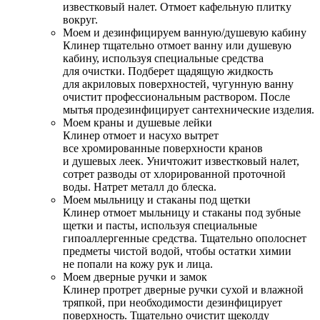
известковый налет. Отмоет кафельную плитку
вокруг.
Моем и дезинфицируем ванную/душевую кабину
Клинер тщательно отмоет ванну или душевую
кабину, используя специальные средства
для очистки. Подберет щадящую жидкость
для акриловых поверхностей, чугунную ванну
очистит профессиональным раствором. После
мытья продезинфицирует сантехнические изделия.
Моем краны и душевые лейки
Клинер отмоет и насухо вытрет
все хромированные поверхности кранов
и душевых леек. Уничтожит известковый налет,
сотрет разводы от хлорированной проточной
воды. Натрет металл до блеска.
Моем мыльницу и стаканы под щетки
Клинер отмоет мыльницу и стаканы под зубные
щетки и пасты, используя специальные
гипоаллергенные средства. Тщательно ополоснет
предметы чистой водой, чтобы остатки химии
не попали на кожу рук и лица.
Моем дверные ручки и замок
Клинер протрет дверные ручки сухой и влажной
тряпкой, при необходимости дезинфицирует
поверхность. Тщательно очистит щеколду