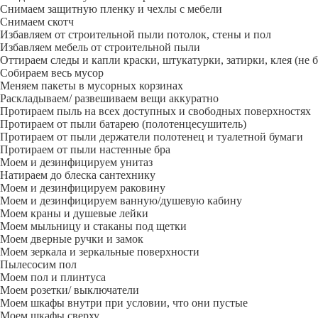
Снимаем защитную пленку и чехлы с мебели
Снимаем скотч
Избавляем от строительной пыли потолок, стены и пол
Избавляем мебель от строительной пыли
Оттираем следы и капли краски, штукатурки, затирки, клея (не 
Собираем весь мусор
Меняем пакеты в мусорных корзинах
Раскладываем/ развешиваем вещи аккуратно
Протираем пыль на всех доступных и свободных поверхностях
Протираем от пыли батарею (полотенцесушитель)
Протираем от пыли держатели полотенец и туалетной бумаги
Протираем от пыли настенные бра
Моем и дезинфицируем унитаз
Натираем до блеска сантехнику
Моем и дезинфицируем раковину
Моем и дезинфицируем ванную/душевую кабину
Моем краны и душевые лейки
Моем мыльницу и стаканы под щетки
Моем дверные ручки и замок
Моем зеркала и зеркальные поверхности
Пылесосим пол
Моем пол и плинтуса
Моем розетки/ выключатели
Моем шкафы внутри при условии, что они пустые
Моем шкафы сверху