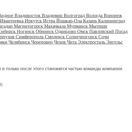
Видное
Владивосток
Владимир
Волгоград
Вологда
Воронеж
Ивантеевка
Иркутск
Истра
Йошкар-Ола
Казань
Калининград
агадан
Магнитогорск
Махачкала
Мурманск
Мытищи
сибирск
Ногинск
Обнинск
Одинцово
Омск
Павловский Посад
ерпухов
Симферополь
Смоленск
Солнечногорск
Сочи
мки
Челябинск
Череповец
Чехов
Чита
Электросталь
Энгельс
 и только после этого становятся частью команды компании
й: