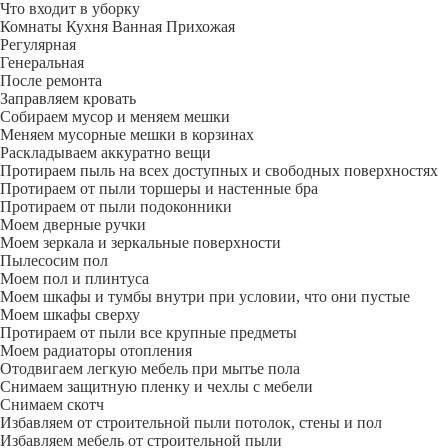
Что входит в уборку
Регу­лярная
Гене­ральная
После ремонта
Заправляем кровать
Собираем мусор и меняем мешки
Меняем мусорные мешки в корзинах
Раскладываем аккуратно вещи
Протираем пыль на всех доступных и свободных поверхностях
Протираем от пыли торшеры и настенные бра
Протираем от пыли подоконники
Моем дверные ручки
Моем зеркала и зеркальные поверхности
Пылесосим пол
Моем пол и плинтуса
Моем шкафы и тумбы внутри при условии, что они пустые
Моем шкафы сверху
Протираем от пыли все крупные предметы
Моем радиаторы отопления
Отодвигаем легкую мебель при мытье пола
Снимаем защитную пленку и чехлы с мебели
Снимаем скотч
Избавляем от строительной пыли потолок, стены и пол
Избавляем мебель от строительной пыли