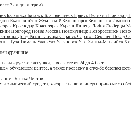
более 2 см диаметром)
ань
Балашиха
Батайск
Благовещенск
Брянск
Великий Новгород
дово
Екатеринбург
Жуковский
Зеленогорск
Зеленоград
Иваново
огорск
Краснодар
Красноярск
Курган
Липецк
Лобня
Люберцы
М
жний Новгород
Новая Москва
Новокузнецк
Новороссийск
Ново
остов-на-Дону
Рязань
Самара
Саранск
Саратов
Сергиев Посад
С
оицк
Тула
Тюмень
Улан-Удэ
Ульяновск
Уфа
Ханты-Мансийск
Хи
шей франшизе
ры - русские девушки, в возрасте от 24 до 40 лет.
шем обучающем центре, а также проверку в службе безопасности
пании "Братья Чистовы".
 и химический средств, которые наши клинеры привозят с собо