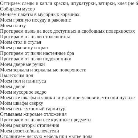
Оттираем следы и капли краски, штукатурки, затирки, клея (не 
Собираем мусор
Меняем пакеты в мусорных корзинах
Моем грязную посуду в раковине
Моем плиту
Протираем пыль на всех доступных и свободных поверхностях
Протираем от пыли столешницы
Моем стол и стулья
Моем раковину и кран
Протираем от пыли настенные бра
Протираем от пыли подоконники
Моем дверные ручки
Моем зеркала и зеркальные поверхности
Пылесосим пол
Моем пол и плинтуса
Моем двери
Моем мусорное ведро
Моем все шкафы и ящики внутри при условии, что они пустые
Моем шкафы сверху
Моем весь кухонный гарнитур
Отмываем жировые отложения
Протираем от пыли все крупные предметы
Моем радиаторы отопления
Моем розетки/выключатели
Отодвигаем легкую мебель при мытье пола