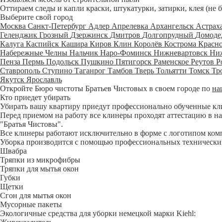
Оттираем следы и капли краски, штукатурки, затирки, клея (не 
Выберите свой город
Москва
Санкт-Петербург
Адлер
Апрелевка
Архангельск
Астрах
Геленджик
Грозный
Дзержинск
Дмитров
Долгопрудный
Домоде
Калуга
Каспийск
Кашира
Киров
Клин
Королёв
Кострома
Красн
Набережные Челны
Нальчик
Наро-Фоминск
Нижневартовск
Ни
Пенза
Пермь
Подольск
Пушкино
Пятигорск
Раменское
Реутов
Р
Ставрополь
Ступино
Таганрог
Тамбов
Тверь
Тольятти
Томск
Тр
Якутск
Ярославль
Откройте Бюро чистоты Братьев Чистовых в своем городе по
на
Кто приедет убирать
Убирать вашу квартиру приедут профессионально обученные клине
Перед приемом на работу все клинеры проходят аттестацию в на
"Братья Чистовы".
Все клинеры работают исключительно в форме с логотипом ком
Уборка производится с помощью профессиональных технических
Швабра
Тряпки из микрофибры
Тряпки для мытья окон
Губки
Щетки
Сгон для мытья окон
Мусорные пакеты
Экологичные средства для уборки немецкой марки Kiehl: