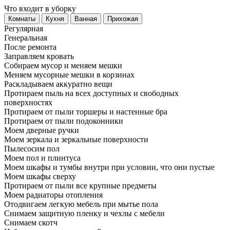
Что входит в уборку
Регу­лярная
Гене­ральная
После ремонта
Заправляем кровать
Собираем мусор и меняем мешки
Меняем мусорные мешки в корзинах
Раскладываем аккуратно вещи
Протираем пыль на всех доступных и свободных
поверхностях
Протираем от пыли торшеры и настенные бра
Протираем от пыли подоконники
Моем дверные ручки
Моем зеркала и зеркальные поверхности
Пылесосим пол
Моем пол и плинтуса
Моем шкафы и тумбы внутри при условии, что они пустые
Моем шкафы сверху
Протираем от пыли все крупные предметы
Моем радиаторы отопления
Отодвигаем легкую мебель при мытье пола
Снимаем защитную пленку и чехлы с мебели
Снимаем скотч