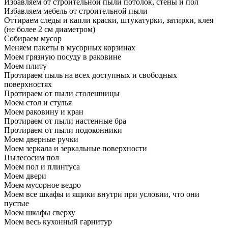
Избавляем от строительной пыли потолок, стены и пол
Избавляем мебель от строительной пыли
Оттираем следы и капли краски, штукатурки, затирки, клея
(не более 2 см диаметром)
Собираем мусор
Меняем пакеты в мусорных корзинах
Моем грязную посуду в раковине
Моем плиту
Протираем пыль на всех доступных и свободных
поверхностях
Протираем от пыли столешницы
Моем стол и стулья
Моем раковину и кран
Протираем от пыли настенные бра
Протираем от пыли подоконники
Моем дверные ручки
Моем зеркала и зеркальные поверхности
Пылесосим пол
Моем пол и плинтуса
Моем двери
Моем мусорное ведро
Моем все шкафы и ящики внутри при условии, что они
пустые
Моем шкафы сверху
Моем весь кухонный гарнитур