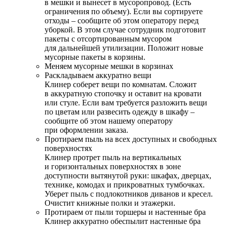
в мешки и вынесет в мусоропровод. (Есть
ограничения по объему). Если вы сортируете
отходы – сообщите об этом оператору перед
уборкой. В этом случае сотрудник подготовит
пакеты с отсортированным мусором
для дальнейшей утилизации. Положит новые
мусорные пакеты в корзины.
Меняем мусорные мешки в корзинах
Раскладываем аккуратно вещи
Клинер соберет вещи по комнатам. Сложит
в аккуратную стопочку и оставит на кровати
или стуле. Если вам требуется разложить вещи
по цветам или развесить одежду в шкафу –
сообщите об этом нашему оператору
при оформлении заказа.
Протираем пыль на всех доступных и свободных
поверхностях
Клинер протрет пыль на вертикальных
и горизонтальных поверхностях в зоне
доступности вытянутой руки: шкафах, дверцах,
технике, комодах и прикроватных тумбочках.
Уберет пыль с подлокотников диванов и кресел.
Очистит книжные полки и этажерки.
Протираем от пыли торшеры и настенные бра
Клинер аккуратно обеспылит настенные бра