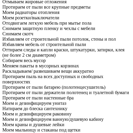
Отмываем жировые отложения
Протираем от пыли все крупные предметы
Моем радиаторы отопления
Моем розетки/выключатели
Отодвигаем легкую мебель при мытье пола
Снимаем защитную пленку и чехлы с мебели
Снимаем скотч
Избавляем от строительной пыли потолок, стены и пол
Избавляем мебель от строительной пыли
Оттираем следы и капли краски, штукатурки, затирки, клея
(не более 2 см диаметром)
Собираем весь мусор
Меняем пакеты в мусорных корзинах
Раскладываем/ развешиваем вещи аккуратно
Протираем пыль на всех доступных и свободных
поверхностях
Протираем от пыли батарею (полотенцесушитель)
Протираем от пыли держатели полотенец и туалетной бумаги
Протираем от пыли настенные бра
Моем и дезинфицируем унитаз
Натираем до блеска сантехнику
Моем и дезинфицируем раковину
Моем и дезинфицируем ванную/душевую кабину
Моем краны и душевые лейки
Моем мыльницу и стаканы под щетки