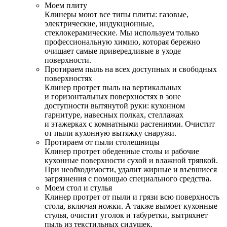
Моем плиту
Клинеры моют все типы плиты: газовые,
электрические, индукционные,
стеклокерамические. Мы используем только
профессиональную химию, которая бережно
очищает самые привередливые в уходе
поверхности.
Протираем пыль на всех доступных и свободных
поверхностях
Клинер протрет пыль на вертикальных
и горизонтальных поверхностях в зоне
доступности вытянутой руки: кухонном
гарнитуре, навесных полках, стеллажах
и этажерках с комнатными растениями. Очистит
от пыли кухонную вытяжку снаружи.
Протираем от пыли столешницы
Клинер протрет обеденные столы и рабочие
кухонные поверхности сухой и влажной тряпкой.
При необходимости, удалит жирные и въевшиеся
загрязнения с помощью специального средства.
Моем стол и стулья
Клинер протрет от пыли и грязи всю поверхность
стола, включая ножки. А также вымоет кухонные
стулья, очистит уголок и табуретки, вытряхнет
пыль из текстильных сидушек.