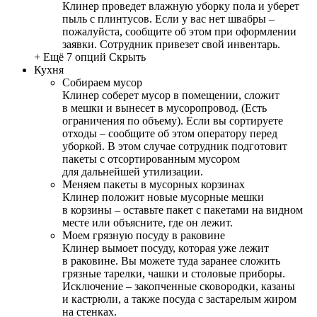
Клинер проведет влажную уборку пола и уберет
пыль с плинтусов. Если у вас нет швабры –
пожалуйста, сообщите об этом при оформлении
заявки. Сотрудник привезет свой инвентарь.
+ Ещё 7 опций
Скрыть
Кухня
Собираем мусор
Клинер соберет мусор в помещении, сложит
в мешки и вынесет в мусоропровод. (Есть
ограничения по объему). Если вы сортируете
отходы – сообщите об этом оператору перед
уборкой. В этом случае сотрудник подготовит
пакеты с отсортированным мусором
для дальнейшей утилизации.
Меняем пакеты в мусорных корзинах
Клинер положит новые мусорные мешки
в корзины – оставьте пакет с пакетами на видном
месте или объясните, где он лежит.
Моем грязную посуду в раковине
Клинер вымоет посуду, которая уже лежит
в раковине. Вы можете туда заранее сложить
грязные тарелки, чашки и столовые приборы.
Исключение – закопченные сковородки, казаны
и кастрюли, а также посуда с застарелым жиром
на стенках.