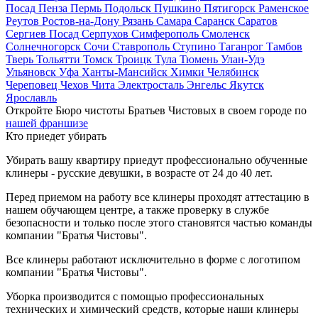
Посад
Пенза
Пермь
Подольск
Пушкино
Пятигорск
Раменское
Реутов
Ростов-на-Дону
Рязань
Самара
Саранск
Саратов
Сергиев Посад
Серпухов
Симферополь
Смоленск
Солнечногорск
Сочи
Ставрополь
Ступино
Таганрог
Тамбов
Тверь
Тольятти
Томск
Троицк
Тула
Тюмень
Улан-Удэ
Ульяновск
Уфа
Ханты-Мансийск
Химки
Челябинск
Череповец
Чехов
Чита
Электросталь
Энгельс
Якутск
Ярославль
Откройте Бюро чистоты Братьев Чистовых в своем городе по
нашей франшизе
Кто приедет убирать
Убирать вашу квартиру приедут профессионально обученные
клинеры - русские девушки, в возрасте от 24 до 40 лет.
Перед приемом на работу все клинеры проходят аттестацию в
нашем обучающем центре, а также проверку в службе
безопасности и только после этого становятся частью команды
компании "Братья Чистовы".
Все клинеры работают исключительно в форме с логотипом
компании "Братья Чистовы".
Уборка производится с помощью профессиональных
технических и химический средств, которые наши клинеры