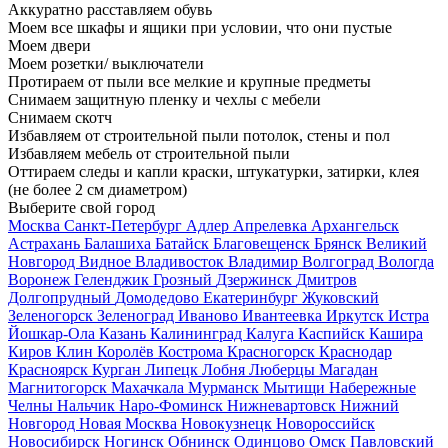
Аккуратно расставляем обувь
Моем все шкафы и ящики при условии, что они пустые
Моем двери
Моем розетки/ выключатели
Протираем от пыли все мелкие и крупные предметы
Снимаем защитную пленку и чехлы с мебели
Снимаем скотч
Избавляем от строительной пыли потолок, стены и пол
Избавляем мебель от строительной пыли
Оттираем следы и капли краски, штукатурки, затирки, клея
(не более 2 см диаметром)
Выберите свой город
Москва
Санкт-Петербург
Адлер
Апрелевка
Архангельск
Астрахань
Балашиха
Батайск
Благовещенск
Брянск
Великий
Новгород
Видное
Владивосток
Владимир
Волгоград
Вологда
Воронеж
Геленджик
Грозный
Дзержинск
Дмитров
Долгопрудный
Домодедово
Екатеринбург
Жуковский
Зеленогорск
Зеленоград
Иваново
Ивантеевка
Иркутск
Истра
Йошкар-Ола
Казань
Калининград
Калуга
Каспийск
Кашира
Киров
Клин
Королёв
Кострома
Красногорск
Краснодар
Красноярск
Курган
Липецк
Лобня
Люберцы
Магадан
Магнитогорск
Махачкала
Мурманск
Мытищи
Набережные
Челны
Нальчик
Наро-Фоминск
Нижневартовск
Нижний
Новгород
Новая Москва
Новокузнецк
Новороссийск
Новосибирск
Ногинск
Обнинск
Одинцово
Омск
Павловский