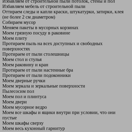
Избавляем от строительной пыли потолок, стены и пол
Избавляем мебель от строительной пыли
Оттираем следы и капли краски, штукатурки, затирки, клея
(не более 2 см диаметром)
Собираем мусор
Меняем пакеты в мусорных корзинах
Моем грязную посуду в раковине
Моем плиту
Протираем пыль на всех доступных и свободных
поверхностях
Протираем от пыли столешницы
Моем стол и стулья
Моем раковину и кран
Протираем от пыли настенные бра
Протираем от пыли подоконники
Моем дверные ручки
Моем зеркала и зеркальные поверхности
Пылесосим пол
Моем пол и плинтуса
Моем двери
Моем мусорное ведро
Моем все шкафы и ящики внутри при условии, что они
пустые
Моем шкафы сверху
Моем весь кухонный гарнитур