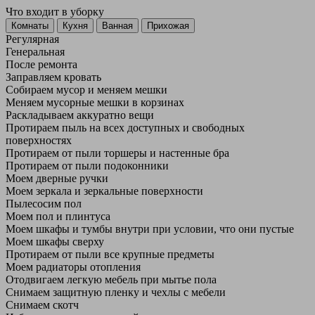
Что входит в уборку
Регу­лярная
Гене­ральная
После ремонта
Заправляем кровать
Собираем мусор и меняем мешки
Меняем мусорные мешки в корзинах
Раскладываем аккуратно вещи
Протираем пыль на всех доступных и свободных
поверхностях
Протираем от пыли торшеры и настенные бра
Протираем от пыли подоконники
Моем дверные ручки
Моем зеркала и зеркальные поверхности
Пылесосим пол
Моем пол и плинтуса
Моем шкафы и тумбы внутри при условии, что они пустые
Моем шкафы сверху
Протираем от пыли все крупные предметы
Моем радиаторы отопления
Отодвигаем легкую мебель при мытье пола
Снимаем защитную пленку и чехлы с мебели
Снимаем скотч