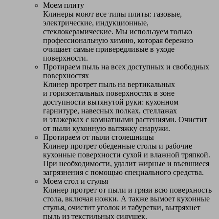
Моем плиту
Клинеры моют все типы плиты: газовые,
электрические, индукционные,
стеклокерамические. Мы используем только
профессиональную химию, которая бережно
очищает самые привередливые в уходе
поверхности.
Протираем пыль на всех доступных и свободных
поверхностях
Клинер протрет пыль на вертикальных
и горизонтальных поверхностях в зоне
доступности вытянутой руки: кухонном
гарнитуре, навесных полках, стеллажах
и этажерках с комнатными растениями. Очистит
от пыли кухонную вытяжку снаружи.
Протираем от пыли столешницы
Клинер протрет обеденные столы и рабочие
кухонные поверхности сухой и влажной тряпкой.
При необходимости, удалит жирные и въевшиеся
загрязнения с помощью специального средства.
Моем стол и стулья
Клинер протрет от пыли и грязи всю поверхность
стола, включая ножки. А также вымоет кухонные
стулья, очистит уголок и табуретки, вытряхнет
пыль из текстильных сидушек.