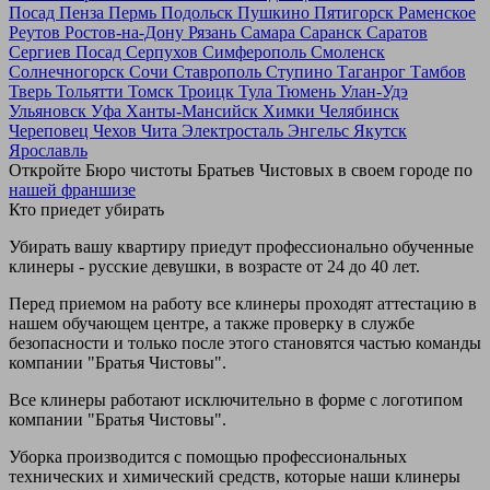
Посад
Пенза
Пермь
Подольск
Пушкино
Пятигорск
Раменское
Реутов
Ростов-на-Дону
Рязань
Самара
Саранск
Саратов
Сергиев Посад
Серпухов
Симферополь
Смоленск
Солнечногорск
Сочи
Ставрополь
Ступино
Таганрог
Тамбов
Тверь
Тольятти
Томск
Троицк
Тула
Тюмень
Улан-Удэ
Ульяновск
Уфа
Ханты-Мансийск
Химки
Челябинск
Череповец
Чехов
Чита
Электросталь
Энгельс
Якутск
Ярославль
Откройте Бюро чистоты Братьев Чистовых в своем городе по
нашей франшизе
Кто приедет убирать
Убирать вашу квартиру приедут профессионально обученные
клинеры - русские девушки, в возрасте от 24 до 40 лет.
Перед приемом на работу все клинеры проходят аттестацию в
нашем обучающем центре, а также проверку в службе
безопасности и только после этого становятся частью команды
компании "Братья Чистовы".
Все клинеры работают исключительно в форме с логотипом
компании "Братья Чистовы".
Уборка производится с помощью профессиональных
технических и химический средств, которые наши клинеры