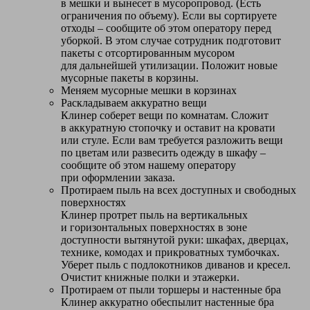
в мешки и вынесет в мусоропровод. (Есть
ограничения по объему). Если вы сортируете
отходы – сообщите об этом оператору перед
уборкой. В этом случае сотрудник подготовит
пакеты с отсортированным мусором
для дальнейшей утилизации. Положит новые
мусорные пакеты в корзины.
Меняем мусорные мешки в корзинах
Раскладываем аккуратно вещи
Клинер соберет вещи по комнатам. Сложит
в аккуратную стопочку и оставит на кровати
или стуле. Если вам требуется разложить вещи
по цветам или развесить одежду в шкафу –
сообщите об этом нашему оператору
при оформлении заказа.
Протираем пыль на всех доступных и свободных
поверхностях
Клинер протрет пыль на вертикальных
и горизонтальных поверхностях в зоне
доступности вытянутой руки: шкафах, дверцах,
технике, комодах и прикроватных тумбочках.
Уберет пыль с подлокотников диванов и кресел.
Очистит книжные полки и этажерки.
Протираем от пыли торшеры и настенные бра
Клинер аккуратно обеспылит настенные бра