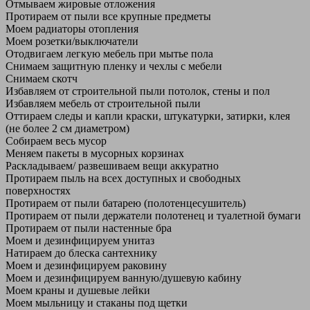
Отмываем жировые отложения
Протираем от пыли все крупные предметы
Моем радиаторы отопления
Моем розетки/выключатели
Отодвигаем легкую мебель при мытье пола
Снимаем защитную пленку и чехлы с мебели
Снимаем скотч
Избавляем от строительной пыли потолок, стены и пол
Избавляем мебель от строительной пыли
Оттираем следы и капли краски, штукатурки, затирки, клея
(не более 2 см диаметром)
Собираем весь мусор
Меняем пакеты в мусорных корзинах
Раскладываем/ развешиваем вещи аккуратно
Протираем пыль на всех доступных и свободных
поверхностях
Протираем от пыли батарею (полотенцесушитель)
Протираем от пыли держатели полотенец и туалетной бумаги
Протираем от пыли настенные бра
Моем и дезинфицируем унитаз
Натираем до блеска сантехнику
Моем и дезинфицируем раковину
Моем и дезинфицируем ванную/душевую кабину
Моем краны и душевые лейки
Моем мыльницу и стаканы под щетки