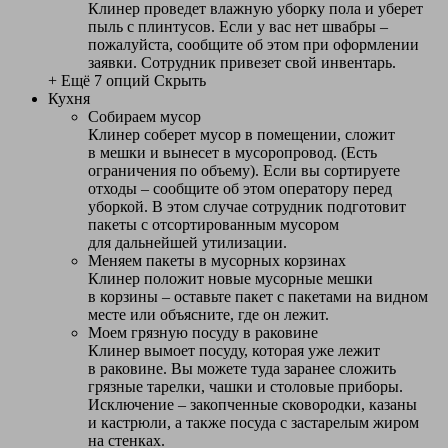
Клинер проведет влажную уборку пола и уберет
пыль с плинтусов. Если у вас нет швабры –
пожалуйста, сообщите об этом при оформлении
заявки. Сотрудник привезет свой инвентарь.
+ Ещё 7 опций
Скрыть
Кухня
Собираем мусор
Клинер соберет мусор в помещении, сложит
в мешки и вынесет в мусоропровод. (Есть
ограничения по объему). Если вы сортируете
отходы – сообщите об этом оператору перед
уборкой. В этом случае сотрудник подготовит
пакеты с отсортированным мусором
для дальнейшей утилизации.
Меняем пакеты в мусорных корзинах
Клинер положит новые мусорные мешки
в корзины – оставьте пакет с пакетами на видном
месте или объясните, где он лежит.
Моем грязную посуду в раковине
Клинер вымоет посуду, которая уже лежит
в раковине. Вы можете туда заранее сложить
грязные тарелки, чашки и столовые приборы.
Исключение – закопченные сковородки, казаны
и кастрюли, а также посуда с застарелым жиром
на стенках.