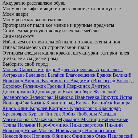
Аккуратно расставляем обувь
Моем все шкафы и ящики при условии, что они пустые
Моем двери
Моем розетки/ выключатели
Протираем от пыли все мелкие и крупные предметы
Снимаем защитную пленку и чехлы с мебели
Снимаем скотч
Избавляем от строительной пыли потолок, стены и пол
Избавляем мебель от строительной пыли
Оттираем следы и капли краски, штукатурки, затирки, клея
(не более 2 см диаметром)
Выберите свой город
Москва
Санкт-Петербург
Адлер
Апрелевка
Архангельск
Астрахань
Балашиха
Батайск
Благовещенск
Брянск
Великий
Новгород
Видное
Владивосток
Владимир
Волгоград
Вологда
Воронеж
Геленджик
Грозный
Дзержинск
Дмитров
Долгопрудный
Домодедово
Екатеринбург
Жуковский
Зеленогорск
Зеленоград
Иваново
Ивантеевка
Иркутск
Истра
Йошкар-Ола
Казань
Калининград
Калуга
Каспийск
Кашира
Киров
Клин
Королёв
Кострома
Красногорск
Краснодар
Красноярск
Курган
Липецк
Лобня
Люберцы
Магадан
Магнитогорск
Махачкала
Мурманск
Мытищи
Набережные
Челны
Нальчик
Наро-Фоминск
Нижневартовск
Нижний
Новгород
Новая Москва
Новокузнецк
Новороссийск
Новосибирск
Ногинск
Обнинск
Одинцово
Омск
Павловский