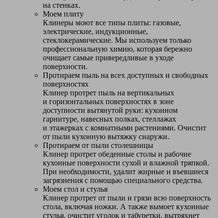
на стенках.
Моем плиту
Клинеры моют все типы плиты: газовые,
электрические, индукционные,
стеклокерамические. Мы используем только
профессиональную химию, которая бережно
очищает самые привередливые в уходе
поверхности.
Протираем пыль на всех доступных и свободных
поверхностях
Клинер протрет пыль на вертикальных
и горизонтальных поверхностях в зоне
доступности вытянутой руки: кухонном
гарнитуре, навесных полках, стеллажах
и этажерках с комнатными растениями. Очистит
от пыли кухонную вытяжку снаружи.
Протираем от пыли столешницы
Клинер протрет обеденные столы и рабочие
кухонные поверхности сухой и влажной тряпкой.
При необходимости, удалит жирные и въевшиеся
загрязнения с помощью специального средства.
Моем стол и стулья
Клинер протрет от пыли и грязи всю поверхность
стола, включая ножки. А также вымоет кухонные
стулья, очистит уголок и табуретки, вытряхнет