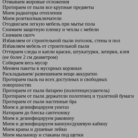
Отмываем жировые отложения
Протираем от пыли все крупные предметы
Моем радиаторы отопления
Моем розетки/выключатели
Отодвигаем легкую мебель при мытье пола
Снимаем защитную пленку и чехлы с мебели
Снимаем скотч
Избавляем от строительной пыли потолок, стены и пол
Избавляем мебель от строительной пыли
Оттираем следы и капли краски, штукатурки, затирки, клея
(не более 2 см диаметром)
Собираем весь мусор
Меняем пакеты в мусорных корзинах
Раскладываем/ развешиваем вещи аккуратно
Протираем пыль на всех доступных и свободных
поверхностях
Протираем от пыли батарею (полотенцесушитель)
Протираем от пыли держатели полотенец и туалетной бумаги
Протираем от пыли настенные бра
Моем и дезинфицируем унитаз
Натираем до блеска сантехнику
Моем и дезинфицируем раковину
Моем и дезинфицируем ванную/душевую кабину
Моем краны и душевые лейки
Моем мыльницу и стаканы под щетки