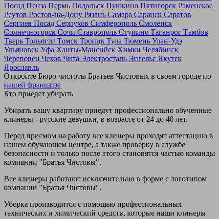
Посад
Пенза
Пермь
Подольск
Пушкино
Пятигорск
Раменское
Реутов
Ростов-на-Дону
Рязань
Самара
Саранск
Саратов
Сергиев Посад
Серпухов
Симферополь
Смоленск
Солнечногорск
Сочи
Ставрополь
Ступино
Таганрог
Тамбов
Тверь
Тольятти
Томск
Троицк
Тула
Тюмень
Улан-Удэ
Ульяновск
Уфа
Ханты-Мансийск
Химки
Челябинск
Череповец
Чехов
Чита
Электросталь
Энгельс
Якутск
Ярославль
Откройте Бюро чистоты Братьев Чистовых в своем городе по
нашей франшизе
Кто приедет убирать
Убирать вашу квартиру приедут профессионально обученные
клинеры - русские девушки, в возрасте от 24 до 40 лет.
Перед приемом на работу все клинеры проходят аттестацию в
нашем обучающем центре, а также проверку в службе
безопасности и только после этого становятся частью команды
компании "Братья Чистовы".
Все клинеры работают исключительно в форме с логотипом
компании "Братья Чистовы".
Уборка производится с помощью профессиональных
технических и химический средств, которые наши клинеры