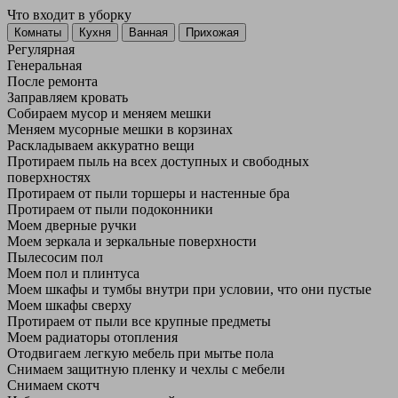
Что входит в уборку
Регу­лярная
Гене­ральная
После ремонта
Заправляем кровать
Собираем мусор и меняем мешки
Меняем мусорные мешки в корзинах
Раскладываем аккуратно вещи
Протираем пыль на всех доступных и свободных
поверхностях
Протираем от пыли торшеры и настенные бра
Протираем от пыли подоконники
Моем дверные ручки
Моем зеркала и зеркальные поверхности
Пылесосим пол
Моем пол и плинтуса
Моем шкафы и тумбы внутри при условии, что они пустые
Моем шкафы сверху
Протираем от пыли все крупные предметы
Моем радиаторы отопления
Отодвигаем легкую мебель при мытье пола
Снимаем защитную пленку и чехлы с мебели
Снимаем скотч