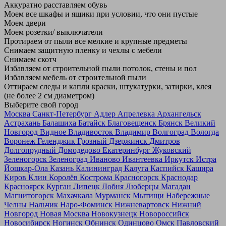
Аккуратно расставляем обувь
Моем все шкафы и ящики при условии, что они пустые
Моем двери
Моем розетки/ выключатели
Протираем от пыли все мелкие и крупные предметы
Снимаем защитную пленку и чехлы с мебели
Снимаем скотч
Избавляем от строительной пыли потолок, стены и пол
Избавляем мебель от строительной пыли
Оттираем следы и капли краски, штукатурки, затирки, клея
(не более 2 см диаметром)
Выберите свой город
Москва
Санкт-Петербург
Адлер
Апрелевка
Архангельск
Астрахань
Балашиха
Батайск
Благовещенск
Брянск
Великий
Новгород
Видное
Владивосток
Владимир
Волгоград
Вологда
Воронеж
Геленджик
Грозный
Дзержинск
Дмитров
Долгопрудный
Домодедово
Екатеринбург
Жуковский
Зеленогорск
Зеленоград
Иваново
Ивантеевка
Иркутск
Истра
Йошкар-Ола
Казань
Калининград
Калуга
Каспийск
Кашира
Киров
Клин
Королёв
Кострома
Красногорск
Краснодар
Красноярск
Курган
Липецк
Лобня
Люберцы
Магадан
Магнитогорск
Махачкала
Мурманск
Мытищи
Набережные
Челны
Нальчик
Наро-Фоминск
Нижневартовск
Нижний
Новгород
Новая Москва
Новокузнецк
Новороссийск
Новосибирск
Ногинск
Обнинск
Одинцово
Омск
Павловский