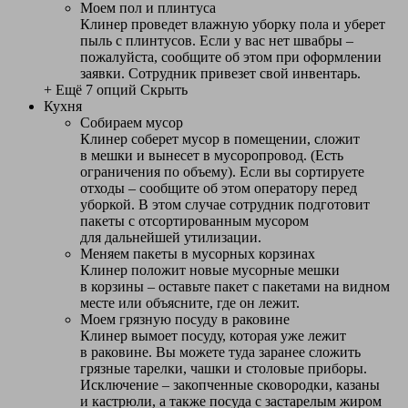
Моем пол и плинтуса
Клинер проведет влажную уборку пола и уберет
пыль с плинтусов. Если у вас нет швабры –
пожалуйста, сообщите об этом при оформлении
заявки. Сотрудник привезет свой инвентарь.
+ Ещё 7 опций
Скрыть
Кухня
Собираем мусор
Клинер соберет мусор в помещении, сложит
в мешки и вынесет в мусоропровод. (Есть
ограничения по объему). Если вы сортируете
отходы – сообщите об этом оператору перед
уборкой. В этом случае сотрудник подготовит
пакеты с отсортированным мусором
для дальнейшей утилизации.
Меняем пакеты в мусорных корзинах
Клинер положит новые мусорные мешки
в корзины – оставьте пакет с пакетами на видном
месте или объясните, где он лежит.
Моем грязную посуду в раковине
Клинер вымоет посуду, которая уже лежит
в раковине. Вы можете туда заранее сложить
грязные тарелки, чашки и столовые приборы.
Исключение – закопченные сковородки, казаны
и кастрюли, а также посуда с застарелым жиром