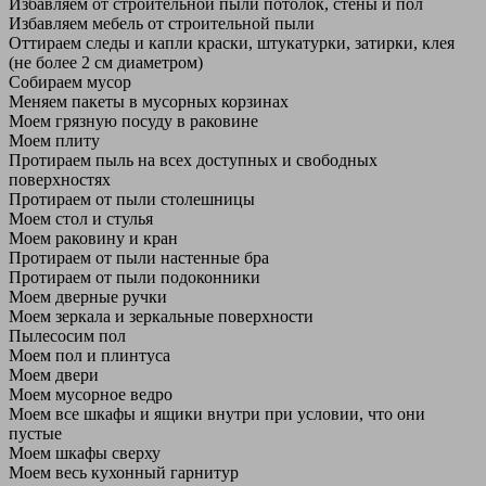
Избавляем от строительной пыли потолок, стены и пол
Избавляем мебель от строительной пыли
Оттираем следы и капли краски, штукатурки, затирки, клея
(не более 2 см диаметром)
Собираем мусор
Меняем пакеты в мусорных корзинах
Моем грязную посуду в раковине
Моем плиту
Протираем пыль на всех доступных и свободных
поверхностях
Протираем от пыли столешницы
Моем стол и стулья
Моем раковину и кран
Протираем от пыли настенные бра
Протираем от пыли подоконники
Моем дверные ручки
Моем зеркала и зеркальные поверхности
Пылесосим пол
Моем пол и плинтуса
Моем двери
Моем мусорное ведро
Моем все шкафы и ящики внутри при условии, что они
пустые
Моем шкафы сверху
Моем весь кухонный гарнитур