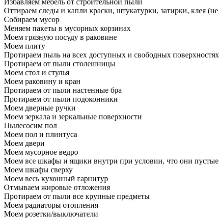
Избавляем мебель от строительной пыли
Оттираем следы и капли краски, штукатурки, затирки, клея (не
Собираем мусор
Меняем пакеты в мусорных корзинах
Моем грязную посуду в раковине
Моем плиту
Протираем пыль на всех доступных и свободных поверхностях
Протираем от пыли столешницы
Моем стол и стулья
Моем раковину и кран
Протираем от пыли настенные бра
Протираем от пыли подоконники
Моем дверные ручки
Моем зеркала и зеркальные поверхности
Пылесосим пол
Моем пол и плинтуса
Моем двери
Моем мусорное ведро
Моем все шкафы и ящики внутри при условии, что они пустые
Моем шкафы сверху
Моем весь кухонный гарнитур
Отмываем жировые отложения
Протираем от пыли все крупные предметы
Моем радиаторы отопления
Моем розетки/выключатели