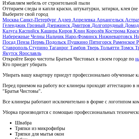
Избавляем мебель от строительной пыли
Оттираем следы и капли краски, штукатурки, затирки, клея (не
Выберите свой город
Москва
Санкт-Петербург
Адлер
Апрелевка
Архангельск
Астра
Геленджик
Грозный
Дзержинск
Дмитров
Долгопрудный
Домод
Калуга
Каспийск
Кашира
Киров
Клин
Королёв
Кострома
Крас
Набережные Челны
Нальчик
Наро-Фоминск
Нижневартовск
Н
Посад
Пенза
Пермь
Подольск
Пушкино
Пятигорск
Раменское
Р
Ставрополь
Ступино
Таганрог
Тамбов
Тверь
Тольятти
Томск
Т
Якутск
Ярославль
Откройте Бюро чистоты Братьев Чистовых в своем городе по
н
Кто приедет убирать
Убирать вашу квартиру приедут профессионально обученные клин
Перед приемом на работу все клинеры проходят аттестацию в н
"Братья Чистовы".
Все клинеры работают исключительно в форме с логотипом ко
Уборка производится с помощью профессиональных технически
Швабра
Тряпки из микрофибры
Тряпки для мытья окон