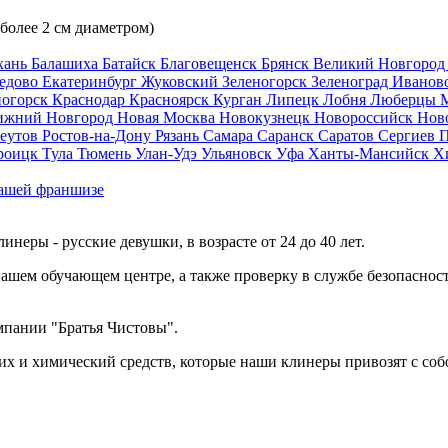
 более 2 см диаметром)
хань
Балашиха
Батайск
Благовещенск
Брянск
Великий Новгоро
едово
Екатеринбург
Жуковский
Зеленогорск
Зеленоград
Иванов
ногорск
Краснодар
Красноярск
Курган
Липецк
Лобня
Люберцы
ижний Новгород
Новая Москва
Новокузнецк
Новороссийск
Нов
еутов
Ростов-на-Дону
Рязань
Самара
Саранск
Саратов
Сергиев 
роицк
Тула
Тюмень
Улан-Удэ
Ульяновск
Уфа
Ханты-Мансийск
Х
ашей франшизе
еры - русские девушки, в возрасте от 24 до 40 лет.
ашем обучающем центре, а также проверку в службе безопасност
мпании "Братья Чистовы".
х и химический средств, которые наши клинеры привозят с соб