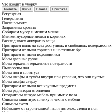
Что входит в уборку
Регу­лярная
Гене­ральная
После ремонта
Заправляем кровать
Собираем мусор и меняем мешки
Меняем мусорные мешки в корзинах
Раскладываем аккуратно вещи
Протираем пыль на всех доступных и свободных поверхностях
Протираем от пыли торшеры и настенные бра
Протираем от пыли подоконники
Моем дверные ручки
Моем зеркала и зеркальные поверхности
Пылесосим пол
Моем пол и плинтуса
Моем шкафы и тумбы внутри при условии, что они пустые
Моем шкафы сверху
Протираем от пыли все крупные предметы
Моем радиаторы отопления
Отодвигаем легкую мебель при мытье пола
Снимаем защитную пленку и чехлы с мебели
Снимаем скотч
Избавляем от строительной пыли потолок, стены и пол