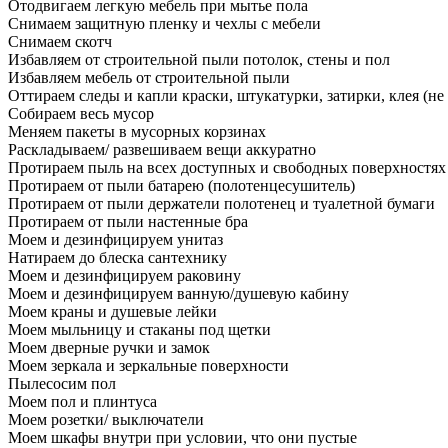
Отодвигаем легкую мебель при мытье пола
Снимаем защитную пленку и чехлы с мебели
Снимаем скотч
Избавляем от строительной пыли потолок, стены и пол
Избавляем мебель от строительной пыли
Оттираем следы и капли краски, штукатурки, затирки, клея (не
Собираем весь мусор
Меняем пакеты в мусорных корзинах
Раскладываем/ развешиваем вещи аккуратно
Протираем пыль на всех доступных и свободных поверхностях
Протираем от пыли батарею (полотенцесушитель)
Протираем от пыли держатели полотенец и туалетной бумаги
Протираем от пыли настенные бра
Моем и дезинфицируем унитаз
Натираем до блеска сантехнику
Моем и дезинфицируем раковину
Моем и дезинфицируем ванную/душевую кабину
Моем краны и душевые лейки
Моем мыльницу и стаканы под щетки
Моем дверные ручки и замок
Моем зеркала и зеркальные поверхности
Пылесосим пол
Моем пол и плинтуса
Моем розетки/ выключатели
Моем шкафы внутри при условии, что они пустые