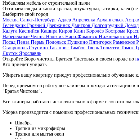
Избавляем мебель от строительной пыли
Оттираем следы и капли краски, штукатурки, затирки, клея (не
Выберите свой город
Москва
Санкт-Петербург
Адлер
Апрелевка
Архангельск
Астра
Геленджик
Грозный
Дзержинск
Дмитров
Долгопрудный
Домод
Калуга
Каспийск
Кашира
Киров
Клин
Королёв
Кострома
Крас
Набережные Челны
Нальчик
Наро-Фоминск
Нижневартовск
Н
Посад
Пенза
Пермь
Подольск
Пушкино
Пятигорск
Раменское
Р
Ставрополь
Ступино
Таганрог
Тамбов
Тверь
Тольятти
Томск
Т
Якутск
Ярославль
Откройте Бюро чистоты Братьев Чистовых в своем городе по
н
Кто приедет убирать
Убирать вашу квартиру приедут профессионально обученные клин
Перед приемом на работу все клинеры проходят аттестацию в н
"Братья Чистовы".
Все клинеры работают исключительно в форме с логотипом ко
Уборка производится с помощью профессиональных технически
Швабра
Тряпки из микрофибры
Тряпки для мытья окон