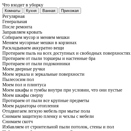
Что входит в уборку
Регу­лярная
Гене­ральная
После ремонта
Заправляем кровать
Собираем мусор и меняем мешки
Меняем мусорные мешки в корзинах
Раскладываем аккуратно вещи
Протираем пыль на всех доступных и свободных поверхностях
Протираем от пыли торшеры и настенные бра
Протираем от пыли подоконники
Моем дверные ручки
Моем зеркала и зеркальные поверхности
Пылесосим пол
Моем пол и плинтуса
Моем шкафы и тумбы внутри при условии, что они пустые
Моем шкафы сверху
Протираем от пыли все крупные предметы
Моем радиаторы отопления
Отодвигаем легкую мебель при мытье пола
Снимаем защитную пленку и чехлы с мебели
Снимаем скотч
Избавляем от строительной пыли потолок, стены и пол