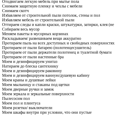
Отодвигаем легкую мебель при мытье пола
Снимаем защитную пленку и чехлы с мебели
Снимаем скотч
Избавляем от строительной пыли потолок, стены и пол
Избавляем мебель от строительной пыли
Оттираем следы и капли краски, штукатурки, затирки, клея (не
Собираем весь мусор
Меняем пакеты в мусорных корзинах
Раскладываем/ развешиваем вещи аккуратно
Протираем пыль на всех доступных и свободных поверхностях
Протираем от пыли батарею (полотенцесушитель)
Протираем от пыли держатели полотенец и туалетной бумаги
Протираем от пыли настенные бра
Моем и дезинфицируем унитаз
Натираем до блеска сантехнику
Моем и дезинфицируем раковину
Моем и дезинфицируем ванную/душевую кабину
Моем краны и душевые лейки
Моем мыльницу и стаканы под щетки
Моем дверные ручки и замок
Моем зеркала и зеркальные поверхности
Пылесосим пол
Моем пол и плинтуса
Моем розетки/ выключатели
Моем шкафы внутри при условии, что они пустые