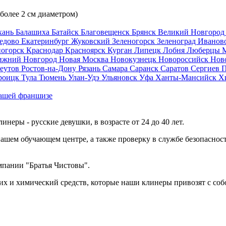
 более 2 см диаметром)
хань
Балашиха
Батайск
Благовещенск
Брянск
Великий Новгоро
едово
Екатеринбург
Жуковский
Зеленогорск
Зеленоград
Иванов
ногорск
Краснодар
Красноярск
Курган
Липецк
Лобня
Люберцы
ижний Новгород
Новая Москва
Новокузнецк
Новороссийск
Нов
еутов
Ростов-на-Дону
Рязань
Самара
Саранск
Саратов
Сергиев 
роицк
Тула
Тюмень
Улан-Удэ
Ульяновск
Уфа
Ханты-Мансийск
Х
ашей франшизе
еры - русские девушки, в возрасте от 24 до 40 лет.
ашем обучающем центре, а также проверку в службе безопасност
мпании "Братья Чистовы".
х и химический средств, которые наши клинеры привозят с соб