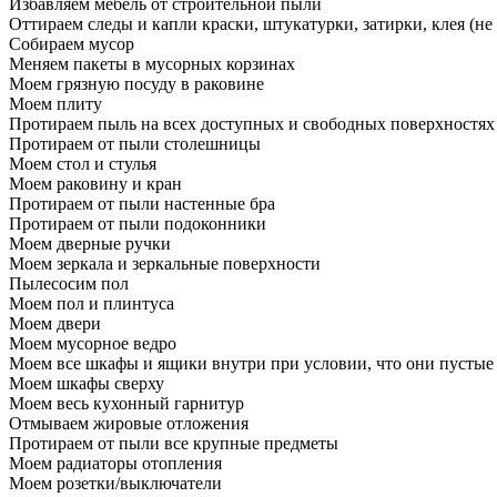
Избавляем мебель от строительной пыли
Оттираем следы и капли краски, штукатурки, затирки, клея (не
Собираем мусор
Меняем пакеты в мусорных корзинах
Моем грязную посуду в раковине
Моем плиту
Протираем пыль на всех доступных и свободных поверхностях
Протираем от пыли столешницы
Моем стол и стулья
Моем раковину и кран
Протираем от пыли настенные бра
Протираем от пыли подоконники
Моем дверные ручки
Моем зеркала и зеркальные поверхности
Пылесосим пол
Моем пол и плинтуса
Моем двери
Моем мусорное ведро
Моем все шкафы и ящики внутри при условии, что они пустые
Моем шкафы сверху
Моем весь кухонный гарнитур
Отмываем жировые отложения
Протираем от пыли все крупные предметы
Моем радиаторы отопления
Моем розетки/выключатели