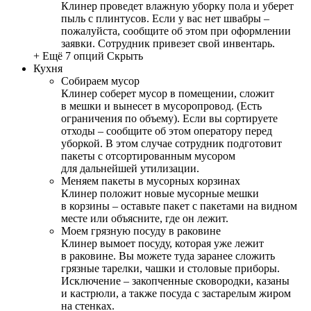
Клинер проведет влажную уборку пола и уберет
пыль с плинтусов. Если у вас нет швабры –
пожалуйста, сообщите об этом при оформлении
заявки. Сотрудник привезет свой инвентарь.
+ Ещё 7 опций
Скрыть
Кухня
Собираем мусор
Клинер соберет мусор в помещении, сложит
в мешки и вынесет в мусоропровод. (Есть
ограничения по объему). Если вы сортируете
отходы – сообщите об этом оператору перед
уборкой. В этом случае сотрудник подготовит
пакеты с отсортированным мусором
для дальнейшей утилизации.
Меняем пакеты в мусорных корзинах
Клинер положит новые мусорные мешки
в корзины – оставьте пакет с пакетами на видном
месте или объясните, где он лежит.
Моем грязную посуду в раковине
Клинер вымоет посуду, которая уже лежит
в раковине. Вы можете туда заранее сложить
грязные тарелки, чашки и столовые приборы.
Исключение – закопченные сковородки, казаны
и кастрюли, а также посуда с застарелым жиром
на стенках.