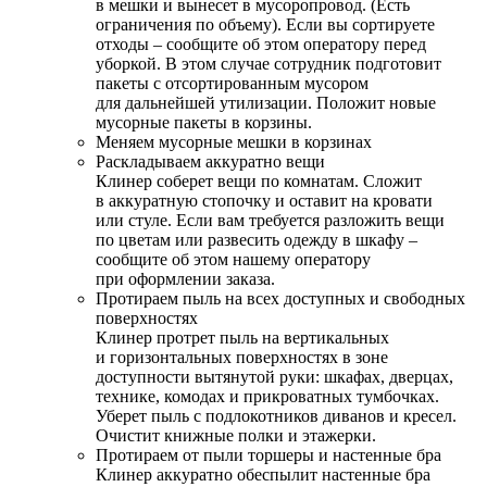
в мешки и вынесет в мусоропровод. (Есть
ограничения по объему). Если вы сортируете
отходы – сообщите об этом оператору перед
уборкой. В этом случае сотрудник подготовит
пакеты с отсортированным мусором
для дальнейшей утилизации. Положит новые
мусорные пакеты в корзины.
Меняем мусорные мешки в корзинах
Раскладываем аккуратно вещи
Клинер соберет вещи по комнатам. Сложит
в аккуратную стопочку и оставит на кровати
или стуле. Если вам требуется разложить вещи
по цветам или развесить одежду в шкафу –
сообщите об этом нашему оператору
при оформлении заказа.
Протираем пыль на всех доступных и свободных
поверхностях
Клинер протрет пыль на вертикальных
и горизонтальных поверхностях в зоне
доступности вытянутой руки: шкафах, дверцах,
технике, комодах и прикроватных тумбочках.
Уберет пыль с подлокотников диванов и кресел.
Очистит книжные полки и этажерки.
Протираем от пыли торшеры и настенные бра
Клинер аккуратно обеспылит настенные бра