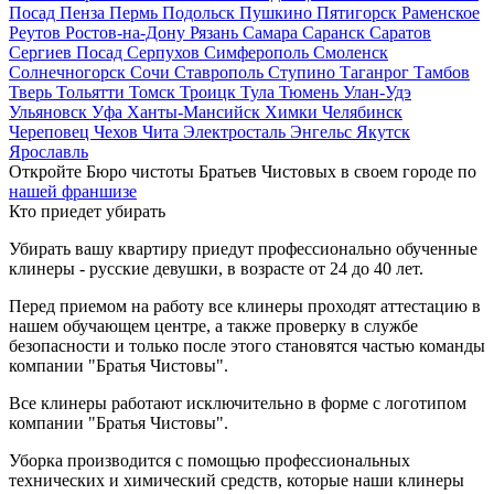
Посад
Пенза
Пермь
Подольск
Пушкино
Пятигорск
Раменское
Реутов
Ростов-на-Дону
Рязань
Самара
Саранск
Саратов
Сергиев Посад
Серпухов
Симферополь
Смоленск
Солнечногорск
Сочи
Ставрополь
Ступино
Таганрог
Тамбов
Тверь
Тольятти
Томск
Троицк
Тула
Тюмень
Улан-Удэ
Ульяновск
Уфа
Ханты-Мансийск
Химки
Челябинск
Череповец
Чехов
Чита
Электросталь
Энгельс
Якутск
Ярославль
Откройте Бюро чистоты Братьев Чистовых в своем городе по
нашей франшизе
Кто приедет убирать
Убирать вашу квартиру приедут профессионально обученные
клинеры - русские девушки, в возрасте от 24 до 40 лет.
Перед приемом на работу все клинеры проходят аттестацию в
нашем обучающем центре, а также проверку в службе
безопасности и только после этого становятся частью команды
компании "Братья Чистовы".
Все клинеры работают исключительно в форме с логотипом
компании "Братья Чистовы".
Уборка производится с помощью профессиональных
технических и химический средств, которые наши клинеры