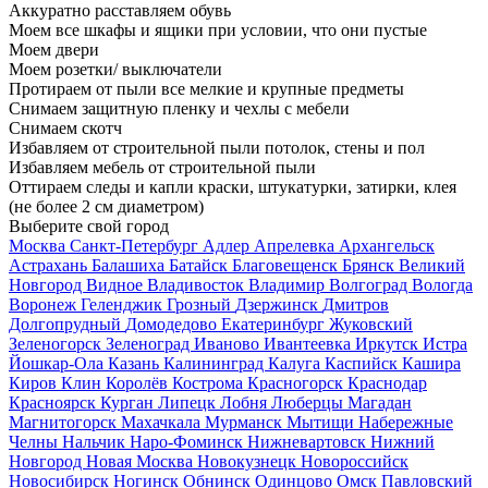
Аккуратно расставляем обувь
Моем все шкафы и ящики при условии, что они пустые
Моем двери
Моем розетки/ выключатели
Протираем от пыли все мелкие и крупные предметы
Снимаем защитную пленку и чехлы с мебели
Снимаем скотч
Избавляем от строительной пыли потолок, стены и пол
Избавляем мебель от строительной пыли
Оттираем следы и капли краски, штукатурки, затирки, клея
(не более 2 см диаметром)
Выберите свой город
Москва
Санкт-Петербург
Адлер
Апрелевка
Архангельск
Астрахань
Балашиха
Батайск
Благовещенск
Брянск
Великий
Новгород
Видное
Владивосток
Владимир
Волгоград
Вологда
Воронеж
Геленджик
Грозный
Дзержинск
Дмитров
Долгопрудный
Домодедово
Екатеринбург
Жуковский
Зеленогорск
Зеленоград
Иваново
Ивантеевка
Иркутск
Истра
Йошкар-Ола
Казань
Калининград
Калуга
Каспийск
Кашира
Киров
Клин
Королёв
Кострома
Красногорск
Краснодар
Красноярск
Курган
Липецк
Лобня
Люберцы
Магадан
Магнитогорск
Махачкала
Мурманск
Мытищи
Набережные
Челны
Нальчик
Наро-Фоминск
Нижневартовск
Нижний
Новгород
Новая Москва
Новокузнецк
Новороссийск
Новосибирск
Ногинск
Обнинск
Одинцово
Омск
Павловский