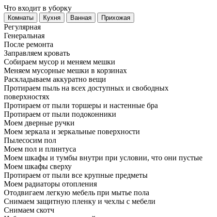
Что входит в уборку
Регу­лярная
Гене­ральная
После ремонта
Заправляем кровать
Собираем мусор и меняем мешки
Меняем мусорные мешки в корзинах
Раскладываем аккуратно вещи
Протираем пыль на всех доступных и свободных
поверхностях
Протираем от пыли торшеры и настенные бра
Протираем от пыли подоконники
Моем дверные ручки
Моем зеркала и зеркальные поверхности
Пылесосим пол
Моем пол и плинтуса
Моем шкафы и тумбы внутри при условии, что они пустые
Моем шкафы сверху
Протираем от пыли все крупные предметы
Моем радиаторы отопления
Отодвигаем легкую мебель при мытье пола
Снимаем защитную пленку и чехлы с мебели
Снимаем скотч