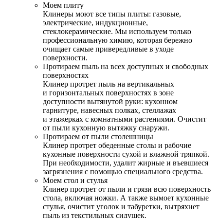
Моем плиту
Клинеры моют все типы плиты: газовые,
электрические, индукционные,
стеклокерамические. Мы используем только
профессиональную химию, которая бережно
очищает самые привередливые в уходе
поверхности.
Протираем пыль на всех доступных и свободных
поверхностях
Клинер протрет пыль на вертикальных
и горизонтальных поверхностях в зоне
доступности вытянутой руки: кухонном
гарнитуре, навесных полках, стеллажах
и этажерках с комнатными растениями. Очистит
от пыли кухонную вытяжку снаружи.
Протираем от пыли столешницы
Клинер протрет обеденные столы и рабочие
кухонные поверхности сухой и влажной тряпкой.
При необходимости, удалит жирные и въевшиеся
загрязнения с помощью специального средства.
Моем стол и стулья
Клинер протрет от пыли и грязи всю поверхность
стола, включая ножки. А также вымоет кухонные
стулья, очистит уголок и табуретки, вытряхнет
пыль из текстильных сидушек.