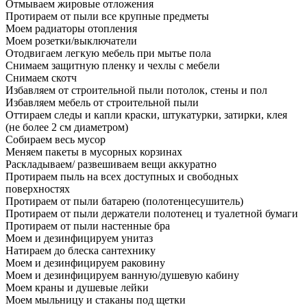
Отмываем жировые отложения
Протираем от пыли все крупные предметы
Моем радиаторы отопления
Моем розетки/выключатели
Отодвигаем легкую мебель при мытье пола
Снимаем защитную пленку и чехлы с мебели
Снимаем скотч
Избавляем от строительной пыли потолок, стены и пол
Избавляем мебель от строительной пыли
Оттираем следы и капли краски, штукатурки, затирки, клея
(не более 2 см диаметром)
Собираем весь мусор
Меняем пакеты в мусорных корзинах
Раскладываем/ развешиваем вещи аккуратно
Протираем пыль на всех доступных и свободных
поверхностях
Протираем от пыли батарею (полотенцесушитель)
Протираем от пыли держатели полотенец и туалетной бумаги
Протираем от пыли настенные бра
Моем и дезинфицируем унитаз
Натираем до блеска сантехнику
Моем и дезинфицируем раковину
Моем и дезинфицируем ванную/душевую кабину
Моем краны и душевые лейки
Моем мыльницу и стаканы под щетки