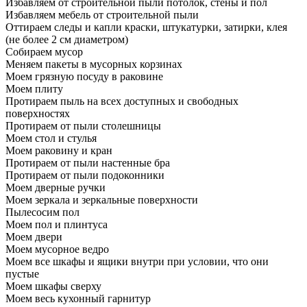
Избавляем от строительной пыли потолок, стены и пол
Избавляем мебель от строительной пыли
Оттираем следы и капли краски, штукатурки, затирки, клея
(не более 2 см диаметром)
Собираем мусор
Меняем пакеты в мусорных корзинах
Моем грязную посуду в раковине
Моем плиту
Протираем пыль на всех доступных и свободных
поверхностях
Протираем от пыли столешницы
Моем стол и стулья
Моем раковину и кран
Протираем от пыли настенные бра
Протираем от пыли подоконники
Моем дверные ручки
Моем зеркала и зеркальные поверхности
Пылесосим пол
Моем пол и плинтуса
Моем двери
Моем мусорное ведро
Моем все шкафы и ящики внутри при условии, что они
пустые
Моем шкафы сверху
Моем весь кухонный гарнитур