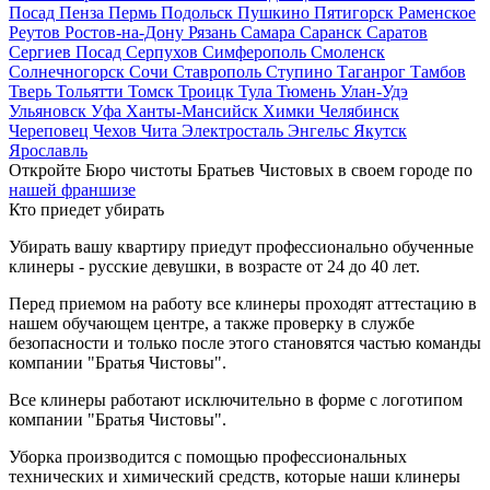
Посад
Пенза
Пермь
Подольск
Пушкино
Пятигорск
Раменское
Реутов
Ростов-на-Дону
Рязань
Самара
Саранск
Саратов
Сергиев Посад
Серпухов
Симферополь
Смоленск
Солнечногорск
Сочи
Ставрополь
Ступино
Таганрог
Тамбов
Тверь
Тольятти
Томск
Троицк
Тула
Тюмень
Улан-Удэ
Ульяновск
Уфа
Ханты-Мансийск
Химки
Челябинск
Череповец
Чехов
Чита
Электросталь
Энгельс
Якутск
Ярославль
Откройте Бюро чистоты Братьев Чистовых в своем городе по
нашей франшизе
Кто приедет убирать
Убирать вашу квартиру приедут профессионально обученные
клинеры - русские девушки, в возрасте от 24 до 40 лет.
Перед приемом на работу все клинеры проходят аттестацию в
нашем обучающем центре, а также проверку в службе
безопасности и только после этого становятся частью команды
компании "Братья Чистовы".
Все клинеры работают исключительно в форме с логотипом
компании "Братья Чистовы".
Уборка производится с помощью профессиональных
технических и химический средств, которые наши клинеры