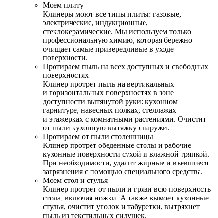
Моем плиту
Клинеры моют все типы плиты: газовые,
электрические, индукционные,
стеклокерамические. Мы используем только
профессиональную химию, которая бережно
очищает самые привередливые в уходе
поверхности.
Протираем пыль на всех доступных и свободных
поверхностях
Клинер протрет пыль на вертикальных
и горизонтальных поверхностях в зоне
доступности вытянутой руки: кухонном
гарнитуре, навесных полках, стеллажах
и этажерках с комнатными растениями. Очистит
от пыли кухонную вытяжку снаружи.
Протираем от пыли столешницы
Клинер протрет обеденные столы и рабочие
кухонные поверхности сухой и влажной тряпкой.
При необходимости, удалит жирные и въевшиеся
загрязнения с помощью специального средства.
Моем стол и стулья
Клинер протрет от пыли и грязи всю поверхность
стола, включая ножки. А также вымоет кухонные
стулья, очистит уголок и табуретки, вытряхнет
пыль из текстильных сидушек.