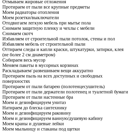
Отмываем жировые отложения
Протираем от пыли все крупные предметы
Моем радиаторы отопления
Моем розетки/выключатели
Отодвигаем легкую мебель при мытье пола
Снимаем защитную пленку и чехлы с мебели
Снимаем скотч
Избавляем от строительной пыли потолок, стены и пол
Избавляем мебель от строительной пыли
Оттираем следы и капли краски, штукатурки, затирки, клея
(не более 2 см диаметром)
Собираем весь мусор
Меняем пакеты в мусорных корзинах
Раскладываем/ развешиваем вещи аккуратно
Протираем пыль на всех доступных и свободных
поверхностях
Протираем от пыли батарею (полотенцесушитель)
Протираем от пыли держатели полотенец и туалетной бумаги
Протираем от пыли настенные бра
Моем и дезинфицируем унитаз
Натираем до блеска сантехнику
Моем и дезинфицируем раковину
Моем и дезинфицируем ванную/душевую кабину
Моем краны и душевые лейки
Моем мыльницу и стаканы под щетки