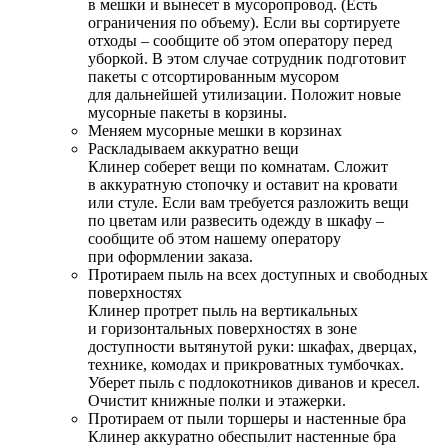
в мешки и вынесет в мусоропровод. (Есть
ограничения по объему). Если вы сортируете
отходы – сообщите об этом оператору перед
уборкой. В этом случае сотрудник подготовит
пакеты с отсортированным мусором
для дальнейшей утилизации. Положит новые
мусорные пакеты в корзины.
Меняем мусорные мешки в корзинах
Раскладываем аккуратно вещи
Клинер соберет вещи по комнатам. Сложит
в аккуратную стопочку и оставит на кровати
или стуле. Если вам требуется разложить вещи
по цветам или развесить одежду в шкафу –
сообщите об этом нашему оператору
при оформлении заказа.
Протираем пыль на всех доступных и свободных
поверхностях
Клинер протрет пыль на вертикальных
и горизонтальных поверхностях в зоне
доступности вытянутой руки: шкафах, дверцах,
технике, комодах и прикроватных тумбочках.
Уберет пыль с подлокотников диванов и кресел.
Очистит книжные полки и этажерки.
Протираем от пыли торшеры и настенные бра
Клинер аккуратно обеспылит настенные бра