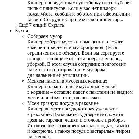
Клинер проведет влажную уборку пола и уберет
пыль с плинтусов. Если у вас нет швабры –
пожалуйста, сообщите об этом при оформлении
заявки. Сотрудник привезет свой инвентарь.
+ Ещё 7 опций
Скрыть
Кухня
Собираем мусор
Клинер соберет мусор в помещении, сложит
в мешки и вынесет в мусоропровод. (Есть
ограничения по объему). Если вы сортируете
отходы – сообщите об этом оператору перед
уборкой. В этом случае сотрудник подготовит
пакеты с отсортированным мусором
для дальнейшей утилизации.
Меняем пакеты в мусорных корзинах
Клинер положит новые мусорные мешки
в корзины – оставьте пакет с пакетами на видном
месте или объясните, где он лежит.
Моем грязную посуду в раковине
Клинер вымоет посуду, которая уже лежит
в раковине. Вы можете туда заранее сложить
грязные тарелки, чашки и столовые приборы.
Исключение – закопченные сковородки, казаны
и кастрюли, а также посуда с застарелым жиром
на стенках.