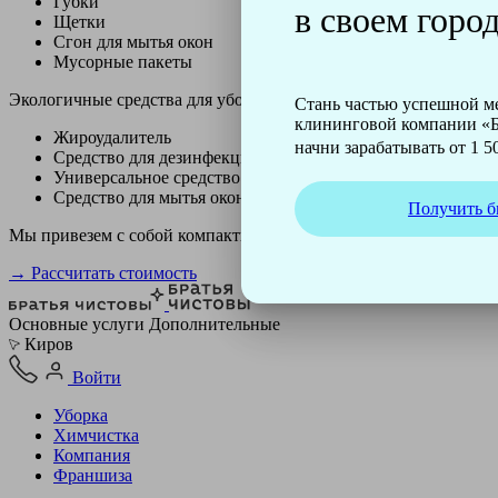
Губки
в своем город
Щетки
Сгон для мытья окон
Мусорные пакеты
Экологичные средства для уборки немецкой марки Kiehl:
Стань частью успешной 
клининговой компании «Б
Жироудалитель
начни зарабатывать от 1 50
Средство для дезинфекции
Универсальное средство
Средство для мытья окон
Получить б
Мы привезем с собой компактный профессиональный пылесос ф
→ Рассчитать стоимость
Основные услуги
Дополнительные
Киров
Войти
Уборка
Химчистка
Компания
Франшиза