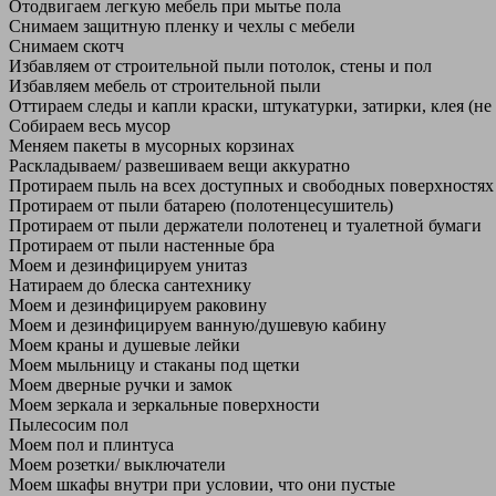
Отодвигаем легкую мебель при мытье пола
Снимаем защитную пленку и чехлы с мебели
Снимаем скотч
Избавляем от строительной пыли потолок, стены и пол
Избавляем мебель от строительной пыли
Оттираем следы и капли краски, штукатурки, затирки, клея (не
Собираем весь мусор
Меняем пакеты в мусорных корзинах
Раскладываем/ развешиваем вещи аккуратно
Протираем пыль на всех доступных и свободных поверхностях
Протираем от пыли батарею (полотенцесушитель)
Протираем от пыли держатели полотенец и туалетной бумаги
Протираем от пыли настенные бра
Моем и дезинфицируем унитаз
Натираем до блеска сантехнику
Моем и дезинфицируем раковину
Моем и дезинфицируем ванную/душевую кабину
Моем краны и душевые лейки
Моем мыльницу и стаканы под щетки
Моем дверные ручки и замок
Моем зеркала и зеркальные поверхности
Пылесосим пол
Моем пол и плинтуса
Моем розетки/ выключатели
Моем шкафы внутри при условии, что они пустые