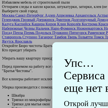
Избавляем мебель от строительной пыли
Оттираем следы и капли краски, штукатурки, затирки, клея (не
Выберите свой город
Москва
Санкт-Петербург
Адлер
Апрелевка
Архангельск
Астра
Геленджик
Грозный
Дзержинск
Дмитров
Долгопрудный
Домод
Калуга
Каспийск
Кашира
Киров
Клин
Королёв
Кострома
Крас
Набережные Челны
Нальчик
Наро-Фоминск
Нижневартовск
Н
Посад
Пенза
Пермь
Подольск
Пушкино
Пятигорск
Раменское
Р
Ставрополь
Ступино
Таганрог
Тамбов
Тверь
Тольятти
Томск
Т
Якутск
Ярославль
Откройте Бюро чистоты Братьев Чистовых в своем городе по
н
Кто приедет убирать
Убирать вашу квартиру приедут профессионально обученные клин
Упс…
Перед приемом на работу все клинеры проходят аттестацию в н
"Братья Чистовы".
Сервиса
Все клинеры работают исключительно в форме с логотипом ко
еще нет 
Уборка производится с помощью профессиональных технически
Швабра
Тряпки из микрофибры
Открой лучш
Тряпки для мытья окон