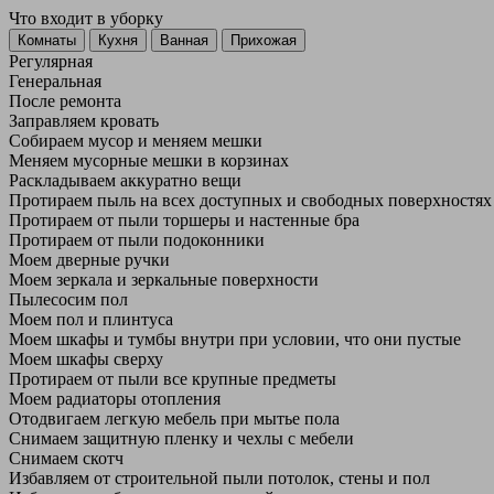
Что входит в уборку
Регу­лярная
Гене­ральная
После ремонта
Заправляем кровать
Собираем мусор и меняем мешки
Меняем мусорные мешки в корзинах
Раскладываем аккуратно вещи
Протираем пыль на всех доступных и свободных поверхностях
Протираем от пыли торшеры и настенные бра
Протираем от пыли подоконники
Моем дверные ручки
Моем зеркала и зеркальные поверхности
Пылесосим пол
Моем пол и плинтуса
Моем шкафы и тумбы внутри при условии, что они пустые
Моем шкафы сверху
Протираем от пыли все крупные предметы
Моем радиаторы отопления
Отодвигаем легкую мебель при мытье пола
Снимаем защитную пленку и чехлы с мебели
Снимаем скотч
Избавляем от строительной пыли потолок, стены и пол