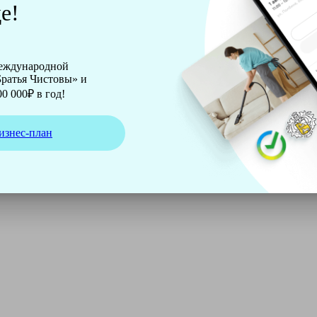
е!
международной
ратья Чистовы» и
0 000₽ в год!
изнес-план
ирмы Soteco, а также утюг, ведро, парогенератор, аппарат д