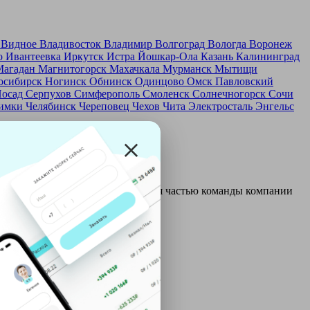
д
Видное
Владивосток
Владимир
Волгоград
Вологда
Воронеж
о
Ивантеевка
Иркутск
Истра
Йошкар-Ола
Казань
Калининград
Магадан
Магнитогорск
Махачкала
Мурманск
Мытищи
осибирск
Ногинск
Обнинск
Одинцово
Омск
Павловский
Посад
Серпухов
Симферополь
Смоленск
Солнечногорск
Сочи
имки
Челябинск
Череповец
Чехов
Чита
Электросталь
Энгельс
и и только после этого становятся частью команды компании
ой: