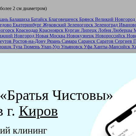
 более 2 см диаметром)
хань
Балашиха
Батайск
Благовещенск
Брянск
Великий Новгоро
едово
Екатеринбург
Жуковский
Зеленогорск
Зеленоград
Иванов
ногорск
Краснодар
Красноярск
Курган
Липецк
Лобня
Люберцы
ижний Новгород
Новая Москва
Новокузнецк
Новороссийск
Нов
еутов
Ростов-на-Дону
Рязань
Самара
Саранск
Саратов
Сергиев 
роицк
Тула
Тюмень
Улан-Удэ
Ульяновск
Уфа
Ханты-Мансийск
Х
ашей франшизе
еры - русские девушки, в возрасте от 24 до 40 лет.
ашем обучающем центре, а также проверку в службе безопасност
 «Братья Чистовы»
мпании "Братья Чистовы".
в г.
Киров
х и химический средств, которые наши клинеры привозят с соб
ий клининг