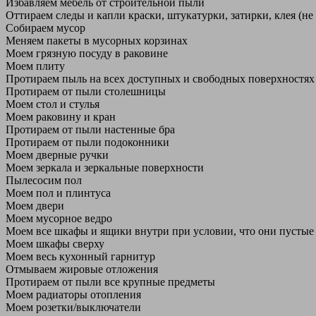
Избавляем мебель от строительной пыли
Оттираем следы и капли краски, штукатурки, затирки, клея (не
Собираем мусор
Меняем пакеты в мусорных корзинах
Моем грязную посуду в раковине
Моем плиту
Протираем пыль на всех доступных и свободных поверхностях
Протираем от пыли столешницы
Моем стол и стулья
Моем раковину и кран
Протираем от пыли настенные бра
Протираем от пыли подоконники
Моем дверные ручки
Моем зеркала и зеркальные поверхности
Пылесосим пол
Моем пол и плинтуса
Моем двери
Моем мусорное ведро
Моем все шкафы и ящики внутри при условии, что они пустые
Моем шкафы сверху
Моем весь кухонный гарнитур
Отмываем жировые отложения
Протираем от пыли все крупные предметы
Моем радиаторы отопления
Моем розетки/выключатели