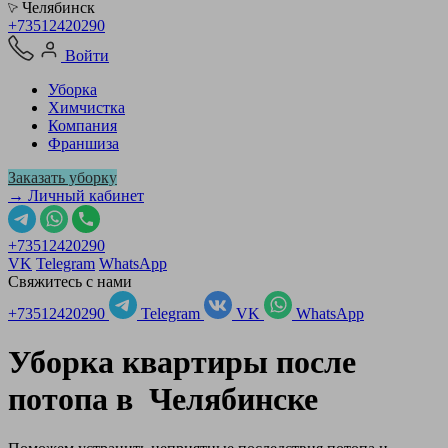
Челябинск
+73512420290
Войти
Уборка
Химчистка
Компания
Франшиза
Заказать уборку
→ Личный кабинет
+73512420290
VK
Telegram
WhatsApp
Свяжитесь с нами
+73512420290
Telegram
VK
WhatsApp
Уборка квартиры после
потопа в
Челябинске