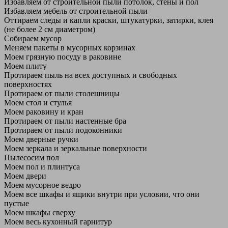
Избавляем от строительной пыли потолок, стены и пол
Избавляем мебель от строительной пыли
Оттираем следы и капли краски, штукатурки, затирки, клея
(не более 2 см диаметром)
Собираем мусор
Меняем пакеты в мусорных корзинах
Моем грязную посуду в раковине
Моем плиту
Протираем пыль на всех доступных и свободных
поверхностях
Протираем от пыли столешницы
Моем стол и стулья
Моем раковину и кран
Протираем от пыли настенные бра
Протираем от пыли подоконники
Моем дверные ручки
Моем зеркала и зеркальные поверхности
Пылесосим пол
Моем пол и плинтуса
Моем двери
Моем мусорное ведро
Моем все шкафы и ящики внутри при условии, что они
пустые
Моем шкафы сверху
Моем весь кухонный гарнитур