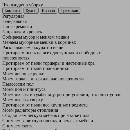
Что входит в уборку
Регу­лярная
Гене­ральная
После ремонта
Заправляем кровать
Собираем мусор и меняем мешки
Меняем мусорные мешки в корзинах
Раскладываем аккуратно вещи
Протираем пыль на всех доступных и свободных
поверхностях
Протираем от пыли торшеры и настенные бра
Протираем от пыли подоконники
Моем дверные ручки
Моем зеркала и зеркальные поверхности
Пылесосим пол
Моем пол и плинтуса
Моем шкафы и тумбы внутри при условии, что они пустые
Моем шкафы сверху
Протираем от пыли все крупные предметы
Моем радиаторы отопления
Отодвигаем легкую мебель при мытье пола
Снимаем защитную пленку и чехлы с мебели
Снимаем скотч