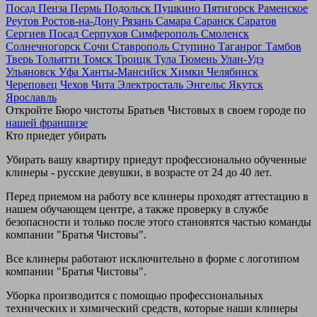
Посад
Пенза
Пермь
Подольск
Пушкино
Пятигорск
Раменское
Реутов
Ростов-на-Дону
Рязань
Самара
Саранск
Саратов
Сергиев Посад
Серпухов
Симферополь
Смоленск
Солнечногорск
Сочи
Ставрополь
Ступино
Таганрог
Тамбов
Тверь
Тольятти
Томск
Троицк
Тула
Тюмень
Улан-Удэ
Ульяновск
Уфа
Ханты-Мансийск
Химки
Челябинск
Череповец
Чехов
Чита
Электросталь
Энгельс
Якутск
Ярославль
Откройте Бюро чистоты Братьев Чистовых в своем городе по
нашей франшизе
Кто приедет убирать
Убирать вашу квартиру приедут профессионально обученные
клинеры - русские девушки, в возрасте от 24 до 40 лет.
Перед приемом на работу все клинеры проходят аттестацию в
нашем обучающем центре, а также проверку в службе
безопасности и только после этого становятся частью команды
компании "Братья Чистовы".
Все клинеры работают исключительно в форме с логотипом
компании "Братья Чистовы".
Уборка производится с помощью профессиональных
технических и химический средств, которые наши клинеры