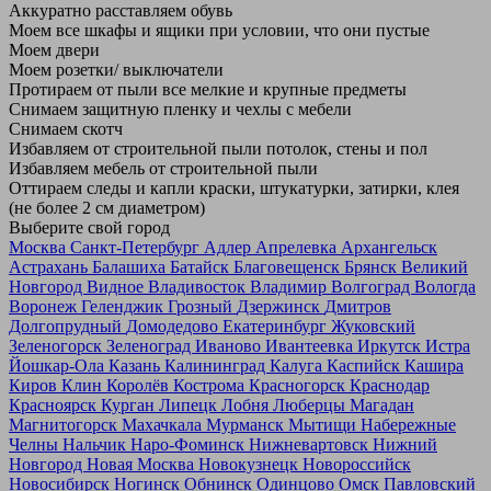
Аккуратно расставляем обувь
Моем все шкафы и ящики при условии, что они пустые
Моем двери
Моем розетки/ выключатели
Протираем от пыли все мелкие и крупные предметы
Снимаем защитную пленку и чехлы с мебели
Снимаем скотч
Избавляем от строительной пыли потолок, стены и пол
Избавляем мебель от строительной пыли
Оттираем следы и капли краски, штукатурки, затирки, клея
(не более 2 см диаметром)
Выберите свой город
Москва
Санкт-Петербург
Адлер
Апрелевка
Архангельск
Астрахань
Балашиха
Батайск
Благовещенск
Брянск
Великий
Новгород
Видное
Владивосток
Владимир
Волгоград
Вологда
Воронеж
Геленджик
Грозный
Дзержинск
Дмитров
Долгопрудный
Домодедово
Екатеринбург
Жуковский
Зеленогорск
Зеленоград
Иваново
Ивантеевка
Иркутск
Истра
Йошкар-Ола
Казань
Калининград
Калуга
Каспийск
Кашира
Киров
Клин
Королёв
Кострома
Красногорск
Краснодар
Красноярск
Курган
Липецк
Лобня
Люберцы
Магадан
Магнитогорск
Махачкала
Мурманск
Мытищи
Набережные
Челны
Нальчик
Наро-Фоминск
Нижневартовск
Нижний
Новгород
Новая Москва
Новокузнецк
Новороссийск
Новосибирск
Ногинск
Обнинск
Одинцово
Омск
Павловский