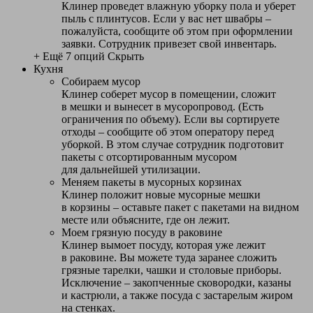
Клинер проведет влажную уборку пола и уберет
пыль с плинтусов. Если у вас нет швабры –
пожалуйста, сообщите об этом при оформлении
заявки. Сотрудник привезет свой инвентарь.
+ Ещё 7 опций
Скрыть
Кухня
Собираем мусор
Клинер соберет мусор в помещении, сложит
в мешки и вынесет в мусоропровод. (Есть
ограничения по объему). Если вы сортируете
отходы – сообщите об этом оператору перед
уборкой. В этом случае сотрудник подготовит
пакеты с отсортированным мусором
для дальнейшей утилизации.
Меняем пакеты в мусорных корзинах
Клинер положит новые мусорные мешки
в корзины – оставьте пакет с пакетами на видном
месте или объясните, где он лежит.
Моем грязную посуду в раковине
Клинер вымоет посуду, которая уже лежит
в раковине. Вы можете туда заранее сложить
грязные тарелки, чашки и столовые приборы.
Исключение – закопченные сковородки, казаны
и кастрюли, а также посуда с застарелым жиром
на стенках.