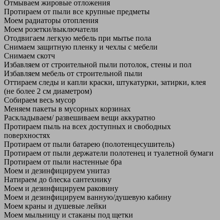
Отмываем жировые отложения
Протираем от пыли все крупные предметы
Моем радиаторы отопления
Моем розетки/выключатели
Отодвигаем легкую мебель при мытье пола
Снимаем защитную пленку и чехлы с мебели
Снимаем скотч
Избавляем от строительной пыли потолок, стены и пол
Избавляем мебель от строительной пыли
Оттираем следы и капли краски, штукатурки, затирки, клея
(не более 2 см диаметром)
Собираем весь мусор
Меняем пакеты в мусорных корзинах
Раскладываем/ развешиваем вещи аккуратно
Протираем пыль на всех доступных и свободных
поверхностях
Протираем от пыли батарею (полотенцесушитель)
Протираем от пыли держатели полотенец и туалетной бумаги
Протираем от пыли настенные бра
Моем и дезинфицируем унитаз
Натираем до блеска сантехнику
Моем и дезинфицируем раковину
Моем и дезинфицируем ванную/душевую кабину
Моем краны и душевые лейки
Моем мыльницу и стаканы под щетки