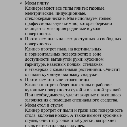
Моем плиту
Клинеры моют все типы плиты: газовые,
электрические, индукционные,
стеклокерамические. Мы используем только
профессиональную химию, которая бережно
очищает самые привередливые в уходе
поверхности.
Протираем пыль на всех доступных и свободных
поверхностях
Клинер протрет пыль на вертикальных
и горизонтальных поверхностях в зоне
доступности вытянутой руки: кухонном
гарнитуре, навесных полках, стеллажах
и этажерках с комнатными растениями. Очистит
от пыли кухонную вытяжку снаружи.
Протираем от пыли столешницы
Клинер протрет обеденные столы и рабочие
кухонные поверхности сухой и влажной тряпкой.
При необходимости, удалит жирные и въевшиеся
загрязнения с помощью специального средства.
Моем стол и стулья
Клинер протрет от пыли и грязи всю поверхность
стола, включая ножки. А также вымоет кухонные
стулья, очистит уголок и табуретки, вытряхнет
пыль из текстильных сидушек.