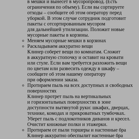
в мешки и вынесет в мусоропровод. (Есть
ограничения по объему). Если вы сортируете
отходы – сообщите об этом оператору перед
уборкой. В этом случае сотрудник подготовит
пакеты с отсортированным мусором
для дальнейшей утилизации. Положит новые
мусорные пакеты в корзины.
Меняем мусорные мешки в корзинах
Раскладываем аккуратно вещи
Клинер соберет вещи по комнатам. Сложит
в аккуратную стопочку и оставит на кровати
или стуле. Если вам требуется разложить вещи
по цветам или развесить одежду в шкафу –
сообщите об этом нашему оператору
при оформлении заказа.
Протираем пыль на всех доступных и свободных
поверхностях
Клинер протрет пыль на вертикальных
и горизонтальных поверхностях в зоне
доступности вытянутой руки: шкафах, дверцах,
технике, комодах и прикроватных тумбочках.
Уберет пыль с подлокотников диванов и кресел.
Очистит книжные полки и этажерки.
Протираем от пыли торшеры и настенные бра
Клинер аккуратно обеспылит настенные бра