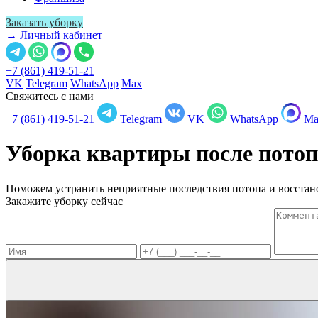
Заказать уборку
→ Личный кабинет
+7 (861) 419-51-21
VK
Telegram
WhatsApp
Max
Свяжитесь с нами
+7 (861) 419-51-21
Telegram
VK
WhatsApp
Ma
Уборка квартиры после пото
Поможем устранить неприятные последствия потопа и восстано
Закажите уборку сейчас