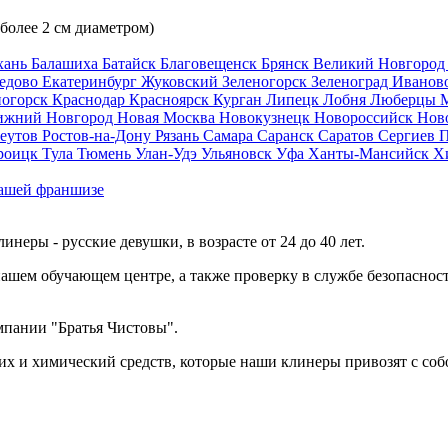
 более 2 см диаметром)
хань
Балашиха
Батайск
Благовещенск
Брянск
Великий Новгоро
едово
Екатеринбург
Жуковский
Зеленогорск
Зеленоград
Иванов
ногорск
Краснодар
Красноярск
Курган
Липецк
Лобня
Люберцы
ижний Новгород
Новая Москва
Новокузнецк
Новороссийск
Нов
еутов
Ростов-на-Дону
Рязань
Самара
Саранск
Саратов
Сергиев 
роицк
Тула
Тюмень
Улан-Удэ
Ульяновск
Уфа
Ханты-Мансийск
Х
ашей франшизе
еры - русские девушки, в возрасте от 24 до 40 лет.
ашем обучающем центре, а также проверку в службе безопасност
мпании "Братья Чистовы".
х и химический средств, которые наши клинеры привозят с соб