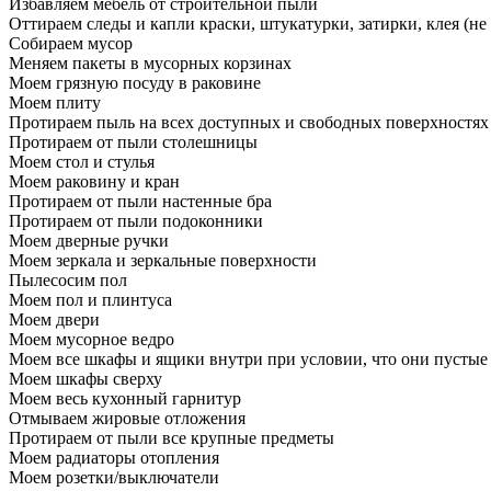
Избавляем мебель от строительной пыли
Оттираем следы и капли краски, штукатурки, затирки, клея (не
Собираем мусор
Меняем пакеты в мусорных корзинах
Моем грязную посуду в раковине
Моем плиту
Протираем пыль на всех доступных и свободных поверхностях
Протираем от пыли столешницы
Моем стол и стулья
Моем раковину и кран
Протираем от пыли настенные бра
Протираем от пыли подоконники
Моем дверные ручки
Моем зеркала и зеркальные поверхности
Пылесосим пол
Моем пол и плинтуса
Моем двери
Моем мусорное ведро
Моем все шкафы и ящики внутри при условии, что они пустые
Моем шкафы сверху
Моем весь кухонный гарнитур
Отмываем жировые отложения
Протираем от пыли все крупные предметы
Моем радиаторы отопления
Моем розетки/выключатели