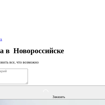
x
па в
Новороссийске
вить все, что возможно
Заказать