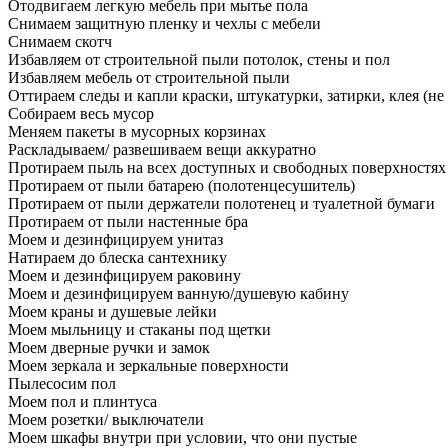
Отодвигаем легкую мебель при мытье пола
Снимаем защитную пленку и чехлы с мебели
Снимаем скотч
Избавляем от строительной пыли потолок, стены и пол
Избавляем мебель от строительной пыли
Оттираем следы и капли краски, штукатурки, затирки, клея (не
Собираем весь мусор
Меняем пакеты в мусорных корзинах
Раскладываем/ развешиваем вещи аккуратно
Протираем пыль на всех доступных и свободных поверхностях
Протираем от пыли батарею (полотенцесушитель)
Протираем от пыли держатели полотенец и туалетной бумаги
Протираем от пыли настенные бра
Моем и дезинфицируем унитаз
Натираем до блеска сантехнику
Моем и дезинфицируем раковину
Моем и дезинфицируем ванную/душевую кабину
Моем краны и душевые лейки
Моем мыльницу и стаканы под щетки
Моем дверные ручки и замок
Моем зеркала и зеркальные поверхности
Пылесосим пол
Моем пол и плинтуса
Моем розетки/ выключатели
Моем шкафы внутри при условии, что они пустые