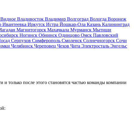
д
Видное
Владивосток
Владимир
Волгоград
Вологда
Воронеж
о
Ивантеевка
Иркутск
Истра
Йошкар-Ола
Казань
Калининград
Магадан
Магнитогорск
Махачкала
Мурманск
Мытищи
осибирск
Ногинск
Обнинск
Одинцово
Омск
Павловский
Посад
Серпухов
Симферополь
Смоленск
Солнечногорск
Сочи
имки
Челябинск
Череповец
Чехов
Чита
Электросталь
Энгельс
и и только после этого становятся частью команды компании
ой: