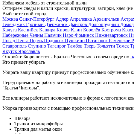
Избавляем мебель от строительной пыли
Оттираем следы и капли краски, штукатурки, затирки, клея (не
Выберите свой город
Москва
Санкт-Петербург
Адлер
Апрелевка
Архангельск
Астра
Геленджик
Грозный
Дзержинск
Дмитров
Долгопрудный
Домод
Калуга
Каспийск
Кашира
Киров
Клин
Королёв
Кострома
Крас
Набережные Челны
Нальчик
Наро-Фоминск
Нижневартовск
Н
Посад
Пенза
Пермь
Подольск
Пушкино
Пятигорск
Раменское
Р
Ставрополь
Ступино
Таганрог
Тамбов
Тверь
Тольятти
Томск
Т
Якутск
Ярославль
Откройте Бюро чистоты Братьев Чистовых в своем городе по
н
Кто приедет убирать
Убирать вашу квартиру приедут профессионально обученные клин
Перед приемом на работу все клинеры проходят аттестацию в н
"Братья Чистовы".
Все клинеры работают исключительно в форме с логотипом ко
Уборка производится с помощью профессиональных технически
Швабра
Тряпки из микрофибры
Тряпки для мытья окон