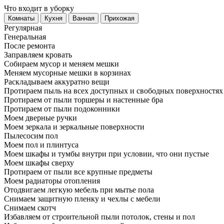
Что входит в уборку
Регу­лярная
Гене­ральная
После ремонта
Заправляем кровать
Собираем мусор и меняем мешки
Меняем мусорные мешки в корзинах
Раскладываем аккуратно вещи
Протираем пыль на всех доступных и свободных поверхностях
Протираем от пыли торшеры и настенные бра
Протираем от пыли подоконники
Моем дверные ручки
Моем зеркала и зеркальные поверхности
Пылесосим пол
Моем пол и плинтуса
Моем шкафы и тумбы внутри при условии, что они пустые
Моем шкафы сверху
Протираем от пыли все крупные предметы
Моем радиаторы отопления
Отодвигаем легкую мебель при мытье пола
Снимаем защитную пленку и чехлы с мебели
Снимаем скотч
Избавляем от строительной пыли потолок, стены и пол