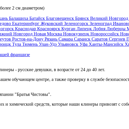
 более 2 см диаметром)
хань
Балашиха
Батайск
Благовещенск
Брянск
Великий Новгоро
едово
Екатеринбург
Жуковский
Зеленогорск
Зеленоград
Иванов
ногорск
Краснодар
Красноярск
Курган
Липецк
Лобня
Люберцы
ижний Новгород
Новая Москва
Новокузнецк
Новороссийск
Нов
еутов
Ростов-на-Дону
Рязань
Самара
Саранск
Саратов
Сергиев 
роицк
Тула
Тюмень
Улан-Удэ
Ульяновск
Уфа
Ханты-Мансийск
Х
ашей франшизе
еры - русские девушки, в возрасте от 24 до 40 лет.
ашем обучающем центре, а также проверку в службе безопасност
мпании "Братья Чистовы".
х и химический средств, которые наши клинеры привозят с соб