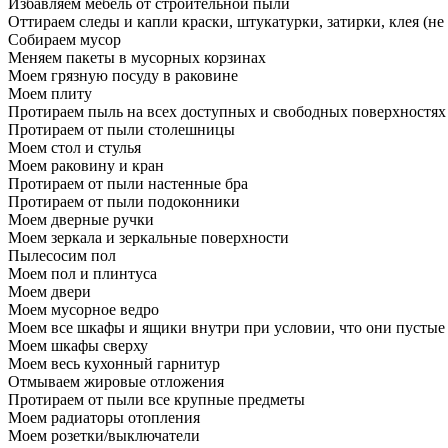
Избавляем мебель от строительной пыли
Оттираем следы и капли краски, штукатурки, затирки, клея (не
Собираем мусор
Меняем пакеты в мусорных корзинах
Моем грязную посуду в раковине
Моем плиту
Протираем пыль на всех доступных и свободных поверхностях
Протираем от пыли столешницы
Моем стол и стулья
Моем раковину и кран
Протираем от пыли настенные бра
Протираем от пыли подоконники
Моем дверные ручки
Моем зеркала и зеркальные поверхности
Пылесосим пол
Моем пол и плинтуса
Моем двери
Моем мусорное ведро
Моем все шкафы и ящики внутри при условии, что они пустые
Моем шкафы сверху
Моем весь кухонный гарнитур
Отмываем жировые отложения
Протираем от пыли все крупные предметы
Моем радиаторы отопления
Моем розетки/выключатели