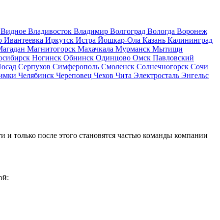
д
Видное
Владивосток
Владимир
Волгоград
Вологда
Воронеж
о
Ивантеевка
Иркутск
Истра
Йошкар-Ола
Казань
Калининград
Магадан
Магнитогорск
Махачкала
Мурманск
Мытищи
осибирск
Ногинск
Обнинск
Одинцово
Омск
Павловский
Посад
Серпухов
Симферополь
Смоленск
Солнечногорск
Сочи
имки
Челябинск
Череповец
Чехов
Чита
Электросталь
Энгельс
и и только после этого становятся частью команды компании
ой: