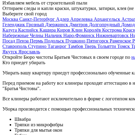
Избавляем мебель от строительной пыли
Оттираем следы и капли краски, штукатурки, затирки, клея (не
Выберите свой город
Москва
Санкт-Петербург
Адлер
Апрелевка
Архангельск
Астра
Геленджик
Грозный
Дзержинск
Дмитров
Долгопрудный
Домод
Калуга
Каспийск
Кашира
Киров
Клин
Королёв
Кострома
Крас
Набережные Челны
Нальчик
Наро-Фоминск
Нижневартовск
Н
Посад
Пенза
Пермь
Подольск
Пушкино
Пятигорск
Раменское
Р
Ставрополь
Ступино
Таганрог
Тамбов
Тверь
Тольятти
Томск
Т
Якутск
Ярославль
Откройте Бюро чистоты Братьев Чистовых в своем городе по
н
Кто приедет убирать
Убирать вашу квартиру приедут профессионально обученные клин
Перед приемом на работу все клинеры проходят аттестацию в н
"Братья Чистовы".
Все клинеры работают исключительно в форме с логотипом ко
Уборка производится с помощью профессиональных технически
Швабра
Тряпки из микрофибры
Тряпки для мытья окон