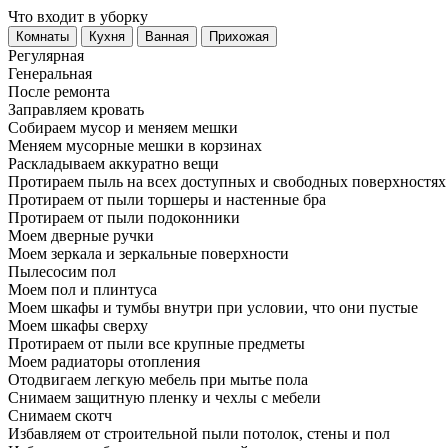
Что входит в уборку
Регу­лярная
Гене­ральная
После ремонта
Заправляем кровать
Собираем мусор и меняем мешки
Меняем мусорные мешки в корзинах
Раскладываем аккуратно вещи
Протираем пыль на всех доступных и свободных поверхностях
Протираем от пыли торшеры и настенные бра
Протираем от пыли подоконники
Моем дверные ручки
Моем зеркала и зеркальные поверхности
Пылесосим пол
Моем пол и плинтуса
Моем шкафы и тумбы внутри при условии, что они пустые
Моем шкафы сверху
Протираем от пыли все крупные предметы
Моем радиаторы отопления
Отодвигаем легкую мебель при мытье пола
Снимаем защитную пленку и чехлы с мебели
Снимаем скотч
Избавляем от строительной пыли потолок, стены и пол