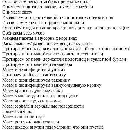
Отодвигаем легкую мебель при мытье пола
Снимаем защитную пленку и чехлы с мебели
Снимаем скотч
Избавляем от строительной пыли потолок, стены и пол
Избавляем мебель от строительной пыли
Оттираем следы и капли краски, штукатурки, затирки, клея (не
Собираем весь мусор
Меняем пакеты в мусорных корзинах
Раскладываем/ развешиваем вещи аккуратно
Протираем пыль на всех доступных и свободных поверхностях
Протираем от пыли батарею (полотенцесушитель)
Протираем от пыли держатели полотенец и туалетной бумаги
Протираем от пыли настенные бра
Моем и дезинфицируем унитаз
Натираем до блеска сантехнику
Моем и дезинфицируем раковину
Моем и дезинфицируем ванную/душевую кабину
Моем краны и душевые лейки
Моем мыльницу и стаканы под щетки
Моем дверные ручки и замок
Моем зеркала и зеркальные поверхности
Пылесосим пол
Моем пол и плинтуса
Моем розетки/ выключатели
Моем шкафы внутри при условии, что они пустые