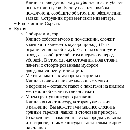
Клинер проведет влажную уборку пола и уберет
пыль с плинтусов. Если у вас нет швабры –
пожалуйста, сообщите об этом при оформлении
заявки. Сотрудник привезет свой инвентарь.
+ Ещё 7 опций
Скрыть
Кухня
Собираем мусор
Клинер соберет мусор в помещении, сложит
в мешки и вынесет в мусоропровод. (Есть
ограничения по объему). Если вы сортируете
отходы – сообщите об этом оператору перед
уборкой. В этом случае сотрудник подготовит
пакеты с отсортированным мусором
для дальнейшей утилизации.
Меняем пакеты в мусорных корзинах
Клинер положит новые мусорные мешки
в корзины – оставьте пакет с пакетами на видном
месте или объясните, где он лежит.
Моем грязную посуду в раковине
Клинер вымоет посуду, которая уже лежит
в раковине. Вы можете туда заранее сложить
грязные тарелки, чашки и столовые приборы.
Исключение – закопченные сковородки, казаны
и кастрюли, а также посуда с застарелым жиром
на стенках.