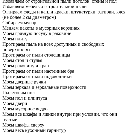
Избавляем от строительной пыли потолок, стены и пол
Избавляем мебель от строительной пыли
Оттираем следы и капли краски, штукатурки, затирки, клея
(не более 2 см диаметром)
Собираем мусор
Меняем пакеты в мусорных корзинах
Моем грязную посуду в раковине
Моем плиту
Протираем пыль на всех доступных и свободных
поверхностях
Протираем от пыли столешницы
Моем стол и стулья
Моем раковину и кран
Протираем от пыли настенные бра
Протираем от пыли подоконники
Моем дверные ручки
Моем зеркала и зеркальные поверхности
Пылесосим пол
Моем пол и плинтуса
Моем двери
Моем мусорное ведро
Моем все шкафы и ящики внутри при условии, что они
пустые
Моем шкафы сверху
Моем весь кухонный гарнитур