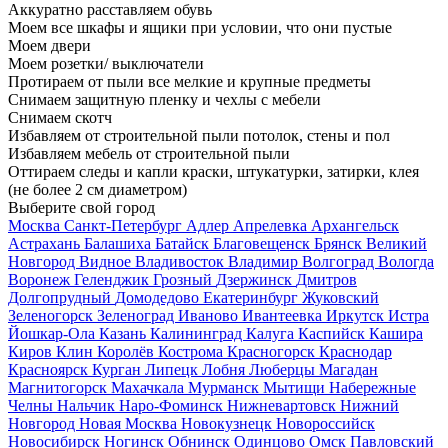
Аккуратно расставляем обувь
Моем все шкафы и ящики при условии, что они пустые
Моем двери
Моем розетки/ выключатели
Протираем от пыли все мелкие и крупные предметы
Снимаем защитную пленку и чехлы с мебели
Снимаем скотч
Избавляем от строительной пыли потолок, стены и пол
Избавляем мебель от строительной пыли
Оттираем следы и капли краски, штукатурки, затирки, клея
(не более 2 см диаметром)
Выберите свой город
Москва
Санкт-Петербург
Адлер
Апрелевка
Архангельск
Астрахань
Балашиха
Батайск
Благовещенск
Брянск
Великий
Новгород
Видное
Владивосток
Владимир
Волгоград
Вологда
Воронеж
Геленджик
Грозный
Дзержинск
Дмитров
Долгопрудный
Домодедово
Екатеринбург
Жуковский
Зеленогорск
Зеленоград
Иваново
Ивантеевка
Иркутск
Истра
Йошкар-Ола
Казань
Калининград
Калуга
Каспийск
Кашира
Киров
Клин
Королёв
Кострома
Красногорск
Краснодар
Красноярск
Курган
Липецк
Лобня
Люберцы
Магадан
Магнитогорск
Махачкала
Мурманск
Мытищи
Набережные
Челны
Нальчик
Наро-Фоминск
Нижневартовск
Нижний
Новгород
Новая Москва
Новокузнецк
Новороссийск
Новосибирск
Ногинск
Обнинск
Одинцово
Омск
Павловский