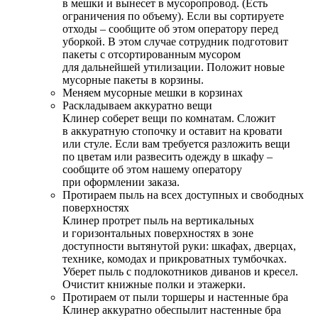
в мешки и вынесет в мусоропровод. (Есть
ограничения по объему). Если вы сортируете
отходы – сообщите об этом оператору перед
уборкой. В этом случае сотрудник подготовит
пакеты с отсортированным мусором
для дальнейшей утилизации. Положит новые
мусорные пакеты в корзины.
Меняем мусорные мешки в корзинах
Раскладываем аккуратно вещи
Клинер соберет вещи по комнатам. Сложит
в аккуратную стопочку и оставит на кровати
или стуле. Если вам требуется разложить вещи
по цветам или развесить одежду в шкафу –
сообщите об этом нашему оператору
при оформлении заказа.
Протираем пыль на всех доступных и свободных
поверхностях
Клинер протрет пыль на вертикальных
и горизонтальных поверхностях в зоне
доступности вытянутой руки: шкафах, дверцах,
технике, комодах и прикроватных тумбочках.
Уберет пыль с подлокотников диванов и кресел.
Очистит книжные полки и этажерки.
Протираем от пыли торшеры и настенные бра
Клинер аккуратно обеспылит настенные бра