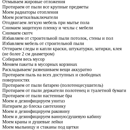
Отмываем жировые отложения
Протираем от пыли все крупные предметы
Моем радиаторы отопления
Моем розетки/выключатели
Отодвигаем легкую мебель при мытье пола
Снимаем защитную пленку и чехлы с мебели
Снимаем скотч
Избавляем от строительной пыли потолок, стены и пол
Избавляем мебель от строительной пыли
Оттираем следы и капли краски, штукатурки, затирки, клея
(не более 2 см диаметром)
Собираем весь мусор
Меняем пакеты в мусорных корзинах
Раскладываем/ развешиваем вещи аккуратно
Протираем пыль на всех доступных и свободных
поверхностях
Протираем от пыли батарею (полотенцесушитель)
Протираем от пыли держатели полотенец и туалетной бумаги
Протираем от пыли настенные бра
Моем и дезинфицируем унитаз
Натираем до блеска сантехнику
Моем и дезинфицируем раковину
Моем и дезинфицируем ванную/душевую кабину
Моем краны и душевые лейки
Моем мыльницу и стаканы под щетки