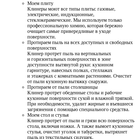
Моем плиту
Клинеры моют все типы плиты: газовые,
электрические, индукционные,
стеклокерамические. Мы используем только
профессиональную химию, которая бережно
очищает самые привередливые в уходе
поверхности.
Протираем пыль на всех доступных и свободных
поверхностях
Клинер протрет пыль на вертикальных
и горизонтальных поверхностях в зоне
доступности вытянутой руки: кухонном
гарнитуре, навесных полках, стеллажах
и этажерках с комнатными растениями. Очистит
от пыли кухонную вытяжку снаружи.
Протираем от пыли столешницы
Клинер протрет обеденные столы и рабочие
кухонные поверхности сухой и влажной тряпкой.
При необходимости, удалит жирные и въевшиеся
загрязнения с помощью специального средства.
Моем стол и стулья
Клинер протрет от пыли и грязи всю поверхность
стола, включая ножки. А также вымоет кухонные
стулья, очистит уголок и табуретки, вытряхнет
пыль из текстильных сидушек.