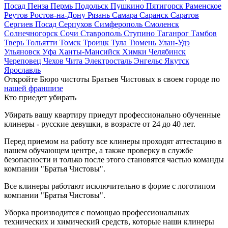
Посад
Пенза
Пермь
Подольск
Пушкино
Пятигорск
Раменское
Реутов
Ростов-на-Дону
Рязань
Самара
Саранск
Саратов
Сергиев Посад
Серпухов
Симферополь
Смоленск
Солнечногорск
Сочи
Ставрополь
Ступино
Таганрог
Тамбов
Тверь
Тольятти
Томск
Троицк
Тула
Тюмень
Улан-Удэ
Ульяновск
Уфа
Ханты-Мансийск
Химки
Челябинск
Череповец
Чехов
Чита
Электросталь
Энгельс
Якутск
Ярославль
Откройте Бюро чистоты Братьев Чистовых в своем городе по
нашей франшизе
Кто приедет убирать
Убирать вашу квартиру приедут профессионально обученные
клинеры - русские девушки, в возрасте от 24 до 40 лет.
Перед приемом на работу все клинеры проходят аттестацию в
нашем обучающем центре, а также проверку в службе
безопасности и только после этого становятся частью команды
компании "Братья Чистовы".
Все клинеры работают исключительно в форме с логотипом
компании "Братья Чистовы".
Уборка производится с помощью профессиональных
технических и химический средств, которые наши клинеры