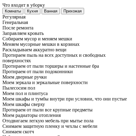
Что входит в уборку
Регу­лярная
Гене­ральная
После ремонта
Заправляем кровать
Собираем мусор и меняем мешки
Меняем мусорные мешки в корзинах
Раскладываем аккуратно вещи
Протираем пыль на всех доступных и свободных
поверхностях
Протираем от пыли торшеры и настенные бра
Протираем от пыли подоконники
Моем дверные ручки
Моем зеркала и зеркальные поверхности
Пылесосим пол
Моем пол и плинтуса
Моем шкафы и тумбы внутри при условии, что они пустые
Моем шкафы сверху
Протираем от пыли все крупные предметы
Моем радиаторы отопления
Отодвигаем легкую мебель при мытье пола
Снимаем защитную пленку и чехлы с мебели
Снимаем скотч