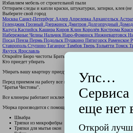
Избавляем мебель от строительной пыли
Оттираем следы и капли краски, штукатурки, затирки, клея (не
Выберите свой город
Москва
Санкт-Петербург
Адлер
Апрелевка
Архангельск
Астра
Геленджик
Грозный
Дзержинск
Дмитров
Долгопрудный
Домод
Калуга
Каспийск
Кашира
Киров
Клин
Королёв
Кострома
Крас
Набережные Челны
Нальчик
Наро-Фоминск
Нижневартовск
Н
Посад
Пенза
Пермь
Подольск
Пушкино
Пятигорск
Раменское
Р
Ставрополь
Ступино
Таганрог
Тамбов
Тверь
Тольятти
Томск
Т
Якутск
Ярославль
Откройте Бюро чистоты Братьев Чистовых в своем городе по
н
Кто приедет убирать
Убирать вашу квартиру приедут профессионально обученные клин
Упс…
Перед приемом на работу все клинеры проходят аттестацию в н
"Братья Чистовы".
Сервиса
Все клинеры работают исключительно в форме с логотипом ко
еще нет 
Уборка производится с помощью профессиональных технически
Швабра
Тряпки из микрофибры
Открой лучш
Тряпки для мытья окон