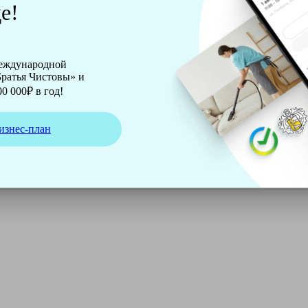
е!
международной
ратья Чистовы» и
0 000₽ в год!
изнес-план
ирмы Soteco, а также утюг, ведро, парогенератор, аппарат д