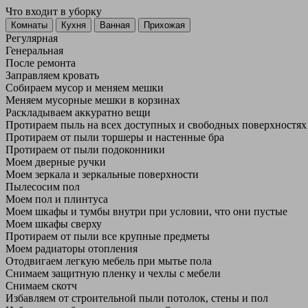
Что входит в уборку
Регу­лярная
Гене­ральная
После ремонта
Заправляем кровать
Собираем мусор и меняем мешки
Меняем мусорные мешки в корзинах
Раскладываем аккуратно вещи
Протираем пыль на всех доступных и свободных поверхностях
Протираем от пыли торшеры и настенные бра
Протираем от пыли подоконники
Моем дверные ручки
Моем зеркала и зеркальные поверхности
Пылесосим пол
Моем пол и плинтуса
Моем шкафы и тумбы внутри при условии, что они пустые
Моем шкафы сверху
Протираем от пыли все крупные предметы
Моем радиаторы отопления
Отодвигаем легкую мебель при мытье пола
Снимаем защитную пленку и чехлы с мебели
Снимаем скотч
Избавляем от строительной пыли потолок, стены и пол