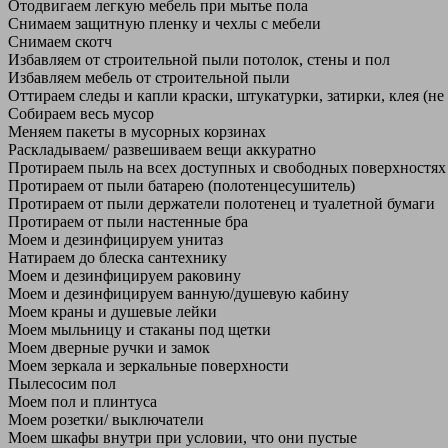
Отодвигаем легкую мебель при мытье пола
Снимаем защитную пленку и чехлы с мебели
Снимаем скотч
Избавляем от строительной пыли потолок, стены и пол
Избавляем мебель от строительной пыли
Оттираем следы и капли краски, штукатурки, затирки, клея (не
Собираем весь мусор
Меняем пакеты в мусорных корзинах
Раскладываем/ развешиваем вещи аккуратно
Протираем пыль на всех доступных и свободных поверхностях
Протираем от пыли батарею (полотенцесушитель)
Протираем от пыли держатели полотенец и туалетной бумаги
Протираем от пыли настенные бра
Моем и дезинфицируем унитаз
Натираем до блеска сантехнику
Моем и дезинфицируем раковину
Моем и дезинфицируем ванную/душевую кабину
Моем краны и душевые лейки
Моем мыльницу и стаканы под щетки
Моем дверные ручки и замок
Моем зеркала и зеркальные поверхности
Пылесосим пол
Моем пол и плинтуса
Моем розетки/ выключатели
Моем шкафы внутри при условии, что они пустые