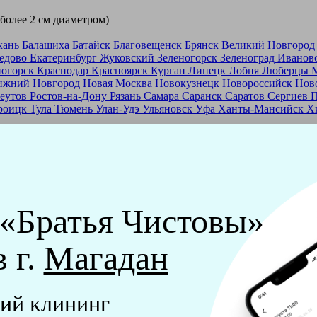
 более 2 см диаметром)
хань
Балашиха
Батайск
Благовещенск
Брянск
Великий Новгоро
едово
Екатеринбург
Жуковский
Зеленогорск
Зеленоград
Иванов
ногорск
Краснодар
Красноярск
Курган
Липецк
Лобня
Люберцы
ижний Новгород
Новая Москва
Новокузнецк
Новороссийск
Нов
еутов
Ростов-на-Дону
Рязань
Самара
Саранск
Саратов
Сергиев 
роицк
Тула
Тюмень
Улан-Удэ
Ульяновск
Уфа
Ханты-Мансийск
Х
ашей франшизе
еры - русские девушки, в возрасте от 24 до 40 лет.
ашем обучающем центре, а также проверку в службе безопасност
 «Братья Чистовы»
мпании "Братья Чистовы".
в г.
Магадан
х и химический средств, которые наши клинеры привозят с соб
ий клининг