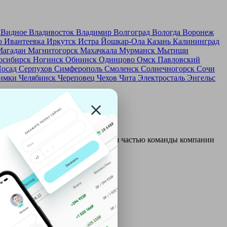
д
Видное
Владивосток
Владимир
Волгоград
Вологда
Воронеж
о
Ивантеевка
Иркутск
Истра
Йошкар-Ола
Казань
Калининград
Магадан
Магнитогорск
Махачкала
Мурманск
Мытищи
осибирск
Ногинск
Обнинск
Одинцово
Омск
Павловский
Посад
Серпухов
Симферополь
Смоленск
Солнечногорск
Сочи
имки
Челябинск
Череповец
Чехов
Чита
Электросталь
Энгельс
и и только после этого становятся частью команды компании
ой: