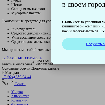
Губки
в своем город
Щетки
Сгон для мытья окон
Мусорные пакеты
Экологичные средства для уборки немецкой марки Kiehl:
Стань частью успешной 
клининговой компании «Б
Жироудалитель
начни зарабатывать от 1 50
Средство для дезинфекции
Универсальное средство
Средство для мытья окон
Получить б
Мы привезем с собой компактный профессиональный пылесос ф
→ Рассчитать стоимость
Основные услуги
Дополнительные
Магадан
+7 (924) 850-04-44
Войти
Уборка
Химчистка
Компания
Франшиза