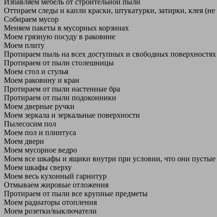
Избавляем мебель от строительной пыли
Оттираем следы и капли краски, штукатурки, затирки, клея (не
Собираем мусор
Меняем пакеты в мусорных корзинах
Моем грязную посуду в раковине
Моем плиту
Протираем пыль на всех доступных и свободных поверхностях
Протираем от пыли столешницы
Моем стол и стулья
Моем раковину и кран
Протираем от пыли настенные бра
Протираем от пыли подоконники
Моем дверные ручки
Моем зеркала и зеркальные поверхности
Пылесосим пол
Моем пол и плинтуса
Моем двери
Моем мусорное ведро
Моем все шкафы и ящики внутри при условии, что они пустые
Моем шкафы сверху
Моем весь кухонный гарнитур
Отмываем жировые отложения
Протираем от пыли все крупные предметы
Моем радиаторы отопления
Моем розетки/выключатели