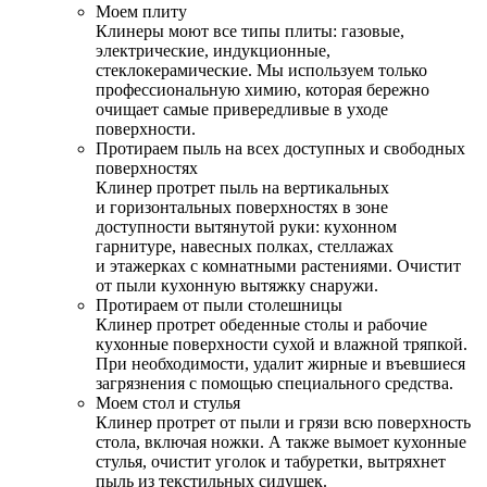
Моем плиту
Клинеры моют все типы плиты: газовые,
электрические, индукционные,
стеклокерамические. Мы используем только
профессиональную химию, которая бережно
очищает самые привередливые в уходе
поверхности.
Протираем пыль на всех доступных и свободных
поверхностях
Клинер протрет пыль на вертикальных
и горизонтальных поверхностях в зоне
доступности вытянутой руки: кухонном
гарнитуре, навесных полках, стеллажах
и этажерках с комнатными растениями. Очистит
от пыли кухонную вытяжку снаружи.
Протираем от пыли столешницы
Клинер протрет обеденные столы и рабочие
кухонные поверхности сухой и влажной тряпкой.
При необходимости, удалит жирные и въевшиеся
загрязнения с помощью специального средства.
Моем стол и стулья
Клинер протрет от пыли и грязи всю поверхность
стола, включая ножки. А также вымоет кухонные
стулья, очистит уголок и табуретки, вытряхнет
пыль из текстильных сидушек.