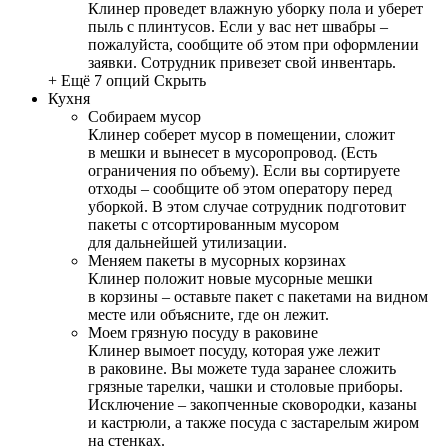
Клинер проведет влажную уборку пола и уберет
пыль с плинтусов. Если у вас нет швабры –
пожалуйста, сообщите об этом при оформлении
заявки. Сотрудник привезет свой инвентарь.
+ Ещё 7 опций
Скрыть
Кухня
Собираем мусор
Клинер соберет мусор в помещении, сложит
в мешки и вынесет в мусоропровод. (Есть
ограничения по объему). Если вы сортируете
отходы – сообщите об этом оператору перед
уборкой. В этом случае сотрудник подготовит
пакеты с отсортированным мусором
для дальнейшей утилизации.
Меняем пакеты в мусорных корзинах
Клинер положит новые мусорные мешки
в корзины – оставьте пакет с пакетами на видном
месте или объясните, где он лежит.
Моем грязную посуду в раковине
Клинер вымоет посуду, которая уже лежит
в раковине. Вы можете туда заранее сложить
грязные тарелки, чашки и столовые приборы.
Исключение – закопченные сковородки, казаны
и кастрюли, а также посуда с застарелым жиром
на стенках.