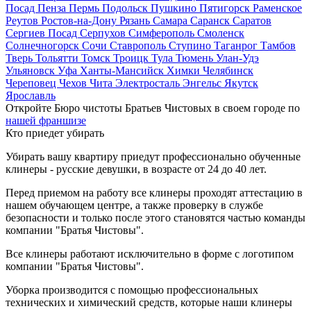
Посад
Пенза
Пермь
Подольск
Пушкино
Пятигорск
Раменское
Реутов
Ростов-на-Дону
Рязань
Самара
Саранск
Саратов
Сергиев Посад
Серпухов
Симферополь
Смоленск
Солнечногорск
Сочи
Ставрополь
Ступино
Таганрог
Тамбов
Тверь
Тольятти
Томск
Троицк
Тула
Тюмень
Улан-Удэ
Ульяновск
Уфа
Ханты-Мансийск
Химки
Челябинск
Череповец
Чехов
Чита
Электросталь
Энгельс
Якутск
Ярославль
Откройте Бюро чистоты Братьев Чистовых в своем городе по
нашей франшизе
Кто приедет убирать
Убирать вашу квартиру приедут профессионально обученные
клинеры - русские девушки, в возрасте от 24 до 40 лет.
Перед приемом на работу все клинеры проходят аттестацию в
нашем обучающем центре, а также проверку в службе
безопасности и только после этого становятся частью команды
компании "Братья Чистовы".
Все клинеры работают исключительно в форме с логотипом
компании "Братья Чистовы".
Уборка производится с помощью профессиональных
технических и химический средств, которые наши клинеры