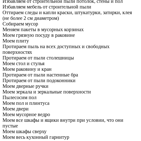
Избавляем от строительной пыли потолок, стены и пол
Избавляем мебель от строительной пыли
Оттираем следы и капли краски, штукатурки, затирки, клея
(не более 2 см диаметром)
Собираем мусор
Меняем пакеты в мусорных корзинах
Моем грязную посуду в раковине
Моем плиту
Протираем пыль на всех доступных и свободных
поверхностях
Протираем от пыли столешницы
Моем стол и стулья
Моем раковину и кран
Протираем от пыли настенные бра
Протираем от пыли подоконники
Моем дверные ручки
Моем зеркала и зеркальные поверхности
Пылесосим пол
Моем пол и плинтуса
Моем двери
Моем мусорное ведро
Моем все шкафы и ящики внутри при условии, что они
пустые
Моем шкафы сверху
Моем весь кухонный гарнитур