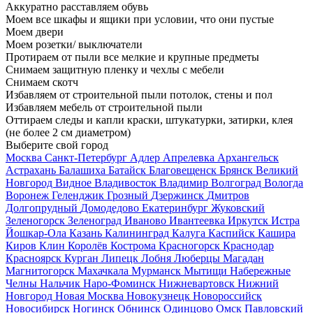
Аккуратно расставляем обувь
Моем все шкафы и ящики при условии, что они пустые
Моем двери
Моем розетки/ выключатели
Протираем от пыли все мелкие и крупные предметы
Снимаем защитную пленку и чехлы с мебели
Снимаем скотч
Избавляем от строительной пыли потолок, стены и пол
Избавляем мебель от строительной пыли
Оттираем следы и капли краски, штукатурки, затирки, клея
(не более 2 см диаметром)
Выберите свой город
Москва
Санкт-Петербург
Адлер
Апрелевка
Архангельск
Астрахань
Балашиха
Батайск
Благовещенск
Брянск
Великий
Новгород
Видное
Владивосток
Владимир
Волгоград
Вологда
Воронеж
Геленджик
Грозный
Дзержинск
Дмитров
Долгопрудный
Домодедово
Екатеринбург
Жуковский
Зеленогорск
Зеленоград
Иваново
Ивантеевка
Иркутск
Истра
Йошкар-Ола
Казань
Калининград
Калуга
Каспийск
Кашира
Киров
Клин
Королёв
Кострома
Красногорск
Краснодар
Красноярск
Курган
Липецк
Лобня
Люберцы
Магадан
Магнитогорск
Махачкала
Мурманск
Мытищи
Набережные
Челны
Нальчик
Наро-Фоминск
Нижневартовск
Нижний
Новгород
Новая Москва
Новокузнецк
Новороссийск
Новосибирск
Ногинск
Обнинск
Одинцово
Омск
Павловский