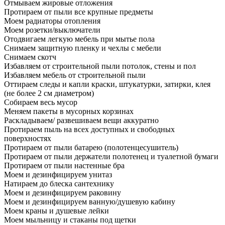
Отмываем жировые отложения
Протираем от пыли все крупные предметы
Моем радиаторы отопления
Моем розетки/выключатели
Отодвигаем легкую мебель при мытье пола
Снимаем защитную пленку и чехлы с мебели
Снимаем скотч
Избавляем от строительной пыли потолок, стены и пол
Избавляем мебель от строительной пыли
Оттираем следы и капли краски, штукатурки, затирки, клея
(не более 2 см диаметром)
Собираем весь мусор
Меняем пакеты в мусорных корзинах
Раскладываем/ развешиваем вещи аккуратно
Протираем пыль на всех доступных и свободных
поверхностях
Протираем от пыли батарею (полотенцесушитель)
Протираем от пыли держатели полотенец и туалетной бумаги
Протираем от пыли настенные бра
Моем и дезинфицируем унитаз
Натираем до блеска сантехнику
Моем и дезинфицируем раковину
Моем и дезинфицируем ванную/душевую кабину
Моем краны и душевые лейки
Моем мыльницу и стаканы под щетки