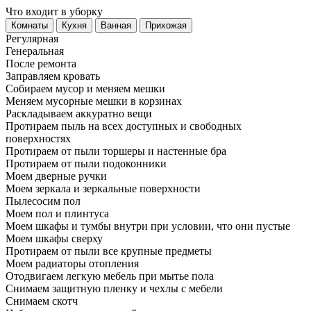
Что входит в уборку
Регу­лярная
Гене­ральная
После ремонта
Заправляем кровать
Собираем мусор и меняем мешки
Меняем мусорные мешки в корзинах
Раскладываем аккуратно вещи
Протираем пыль на всех доступных и свободных
поверхностях
Протираем от пыли торшеры и настенные бра
Протираем от пыли подоконники
Моем дверные ручки
Моем зеркала и зеркальные поверхности
Пылесосим пол
Моем пол и плинтуса
Моем шкафы и тумбы внутри при условии, что они пустые
Моем шкафы сверху
Протираем от пыли все крупные предметы
Моем радиаторы отопления
Отодвигаем легкую мебель при мытье пола
Снимаем защитную пленку и чехлы с мебели
Снимаем скотч