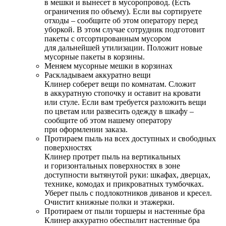
в мешки и вынесет в мусоропровод. (Есть
ограничения по объему). Если вы сортируете
отходы – сообщите об этом оператору перед
уборкой. В этом случае сотрудник подготовит
пакеты с отсортированным мусором
для дальнейшей утилизации. Положит новые
мусорные пакеты в корзины.
Меняем мусорные мешки в корзинах
Раскладываем аккуратно вещи
Клинер соберет вещи по комнатам. Сложит
в аккуратную стопочку и оставит на кровати
или стуле. Если вам требуется разложить вещи
по цветам или развесить одежду в шкафу –
сообщите об этом нашему оператору
при оформлении заказа.
Протираем пыль на всех доступных и свободных
поверхностях
Клинер протрет пыль на вертикальных
и горизонтальных поверхностях в зоне
доступности вытянутой руки: шкафах, дверцах,
технике, комодах и прикроватных тумбочках.
Уберет пыль с подлокотников диванов и кресел.
Очистит книжные полки и этажерки.
Протираем от пыли торшеры и настенные бра
Клинер аккуратно обеспылит настенные бра