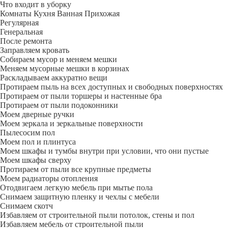
Что входит в уборку
Регу­лярная
Гене­ральная
После ремонта
Заправляем кровать
Собираем мусор и меняем мешки
Меняем мусорные мешки в корзинах
Раскладываем аккуратно вещи
Протираем пыль на всех доступных и свободных поверхностях
Протираем от пыли торшеры и настенные бра
Протираем от пыли подоконники
Моем дверные ручки
Моем зеркала и зеркальные поверхности
Пылесосим пол
Моем пол и плинтуса
Моем шкафы и тумбы внутри при условии, что они пустые
Моем шкафы сверху
Протираем от пыли все крупные предметы
Моем радиаторы отопления
Отодвигаем легкую мебель при мытье пола
Снимаем защитную пленку и чехлы с мебели
Снимаем скотч
Избавляем от строительной пыли потолок, стены и пол
Избавляем мебель от строительной пыли