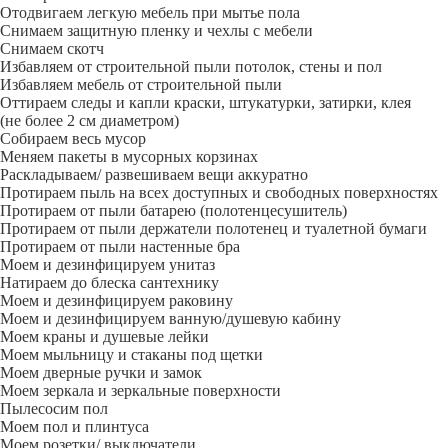
Отодвигаем легкую мебель при мытье пола
Снимаем защитную пленку и чехлы с мебели
Снимаем скотч
Избавляем от строительной пыли потолок, стены и пол
Избавляем мебель от строительной пыли
Оттираем следы и капли краски, штукатурки, затирки, клея
(не более 2 см диаметром)
Собираем весь мусор
Меняем пакеты в мусорных корзинах
Раскладываем/ развешиваем вещи аккуратно
Протираем пыль на всех доступных и свободных поверхностях
Протираем от пыли батарею (полотенцесушитель)
Протираем от пыли держатели полотенец и туалетной бумаги
Протираем от пыли настенные бра
Моем и дезинфицируем унитаз
Натираем до блеска сантехнику
Моем и дезинфицируем раковину
Моем и дезинфицируем ванную/душевую кабину
Моем краны и душевые лейки
Моем мыльницу и стаканы под щетки
Моем дверные ручки и замок
Моем зеркала и зеркальные поверхности
Пылесосим пол
Моем пол и плинтуса
Моем розетки/ выключатели