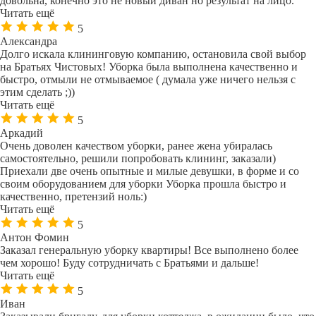
довольна, конечно это не новый диван но результат на лицо.
Читать ещё
5
Александра
Долго искала клининговую компанию, остановила свой выбор
на Братьях Чистовых! Уборка была выполнена качественно и
быстро, отмыли не отмываемое ( думала уже ничего нельзя с
этим сделать ;))
Читать ещё
5
Аркадий
Очень доволен качеством уборки, ранее жена убиралась
самостоятельно, решили попробовать клининг, заказали)
Приехали две очень опытные и милые девушки, в форме и со
своим оборудованием для уборки Уборка прошла быстро и
качественно, претензий ноль:)
Читать ещё
5
Антон Фомин
Заказал генеральную уборку квартиры! Все выполнено более
чем хорошо! Буду сотрудничать с Братьями и дальше!
Читать ещё
5
Иван