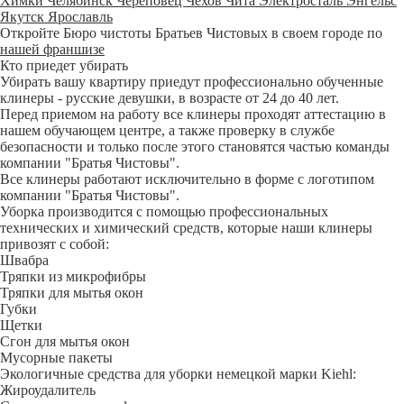
Химки
Челябинск
Череповец
Чехов
Чита
Электросталь
Энгельс
Якутск
Ярославль
Откройте Бюро чистоты Братьев Чистовых в своем городе по
нашей франшизе
Кто приедет убирать
Убирать вашу квартиру приедут профессионально обученные
клинеры - русские девушки, в возрасте от 24 до 40 лет.
Перед приемом на работу все клинеры проходят аттестацию в
нашем обучающем центре, а также проверку в службе
безопасности и только после этого становятся частью команды
компании "Братья Чистовы".
Все клинеры работают исключительно в форме с логотипом
компании "Братья Чистовы".
Уборка производится с помощью профессиональных
технических и химический средств, которые наши клинеры
привозят с собой:
Швабра
Тряпки из микрофибры
Тряпки для мытья окон
Губки
Щетки
Сгон для мытья окон
Мусорные пакеты
Экологичные средства для уборки немецкой марки Kiehl:
Жироудалитель