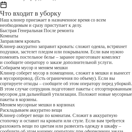
Что входит в уборку
Наш клинер приезжает в назначенное время со всем
необходимым и сразу приступает к делу.
Быстрая
Генеральная
После ремонта
Комнаты
Заправляем кровать
Клинер аккуратно заправит кровать: сложит одеяла, встряхнет
подушки, застелет пледом или покрывалом. Если вам нужно
поменять постельное белье – заранее приготовьте комплект
и сообщите оператору о заказе дополнительной услуги.
Собираем мусор и меняем мешки
Клинер соберет мусор в помещении, сложит в мешки и вынесет
в мусоропровод. (Есть ограничения по объему). Если вы
сортируете отходы – сообщите об этом оператору перед уборкой.
В этом случае сотрудник подготовит пакеты с отсортированным
мусором для дальнейшей утилизации. Положит новые мусорные
пакеты в корзины.
Меняем мусорные мешки в корзинах
Раскладываем аккуратно вещи
Клинер соберет вещи по комнатам. Сложит в аккуратную
стопочку и оставит на кровати или стуле. Если вам требуется
разложить вещи по цветам или развесить одежду в шкафу –
сообщите об этом нашему оператору при оформлении заказа.