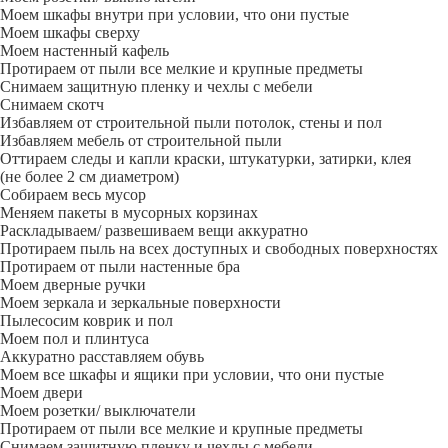
Моем шкафы внутри при условии, что они пустые
Моем шкафы сверху
Моем настенный кафель
Протираем от пыли все мелкие и крупные предметы
Снимаем защитную пленку и чехлы с мебели
Снимаем скотч
Избавляем от строительной пыли потолок, стены и пол
Избавляем мебель от строительной пыли
Оттираем следы и капли краски, штукатурки, затирки, клея
(не более 2 см диаметром)
Собираем весь мусор
Меняем пакеты в мусорных корзинах
Раскладываем/ развешиваем вещи аккуратно
Протираем пыль на всех доступных и свободных поверхностях
Протираем от пыли настенные бра
Моем дверные ручки
Моем зеркала и зеркальные поверхности
Пылесосим коврик и пол
Моем пол и плинтуса
Аккуратно расставляем обувь
Моем все шкафы и ящики при условии, что они пустые
Моем двери
Моем розетки/ выключатели
Протираем от пыли все мелкие и крупные предметы
Снимаем защитную пленку и чехлы с мебели