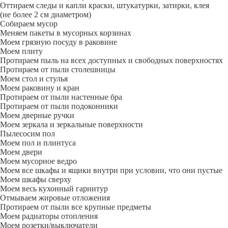
Оттираем следы и капли краски, штукатурки, затирки, клея
(не более 2 см диаметром)
Собираем мусор
Меняем пакеты в мусорных корзинах
Моем грязную посуду в раковине
Моем плиту
Протираем пыль на всех доступных и свободных поверхностях
Протираем от пыли столешницы
Моем стол и стулья
Моем раковину и кран
Протираем от пыли настенные бра
Протираем от пыли подоконники
Моем дверные ручки
Моем зеркала и зеркальные поверхности
Пылесосим пол
Моем пол и плинтуса
Моем двери
Моем мусорное ведро
Моем все шкафы и ящики внутри при условии, что они пустые
Моем шкафы сверху
Моем весь кухонный гарнитур
Отмываем жировые отложения
Протираем от пыли все крупные предметы
Моем радиаторы отопления
Моем розетки/выключатели