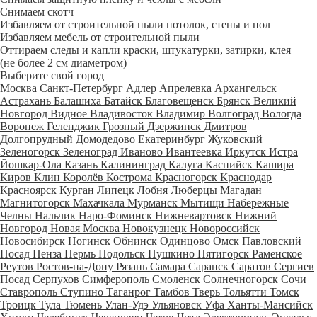
Снимаем скотч
Избавляем от строительной пыли потолок, стены и пол
Избавляем мебель от строительной пыли
Оттираем следы и капли краски, штукатурки, затирки, клея
(не более 2 см диаметром)
Выберите свой город
Москва
Санкт-Петербург
Адлер
Апрелевка
Архангельск
Астрахань
Балашиха
Батайск
Благовещенск
Брянск
Великий
Новгород
Видное
Владивосток
Владимир
Волгоград
Вологда
Воронеж
Геленджик
Грозный
Дзержинск
Дмитров
Долгопрудный
Домодедово
Екатеринбург
Жуковский
Зеленогорск
Зеленоград
Иваново
Ивантеевка
Иркутск
Истра
Йошкар-Ола
Казань
Калининград
Калуга
Каспийск
Кашира
Киров
Клин
Королёв
Кострома
Красногорск
Краснодар
Красноярск
Курган
Липецк
Лобня
Люберцы
Магадан
Магнитогорск
Махачкала
Мурманск
Мытищи
Набережные
Челны
Нальчик
Наро-Фоминск
Нижневартовск
Нижний
Новгород
Новая Москва
Новокузнецк
Новороссийск
Новосибирск
Ногинск
Обнинск
Одинцово
Омск
Павловский
Посад
Пенза
Пермь
Подольск
Пушкино
Пятигорск
Раменское
Реутов
Ростов-на-Дону
Рязань
Самара
Саранск
Саратов
Сергиев
Посад
Серпухов
Симферополь
Смоленск
Солнечногорск
Сочи
Ставрополь
Ступино
Таганрог
Тамбов
Тверь
Тольятти
Томск
Троицк
Тула
Тюмень
Улан-Удэ
Ульяновск
Уфа
Ханты-Мансийск