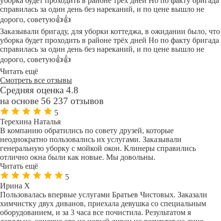
уборка будет проходить в районе трёх дней Но по факту бригада
справилась за один день без нареканий, и по цене вышло не
дорого, советую👍👍
Заказывали бригаду, для уборки коттеджа, в ожидании было, что
уборка будет проходить в районе трёх дней Но по факту бригада
справилась за один день без нареканий, и по цене вышло не
дорого, советую👍👍
Читать ещё
Смотреть все отзывы
Средняя оценка 4.8
на основе 56 237 отзывов
5
Терехина Наталья
В компанию обратились по совету друзей, которые
неоднократно пользовались их услугами. Заказывали
генеральную уборку с мойкой окон. Клинеры справились
отлично окна были как новые. Мы довольны.
Читать ещё
5
Ирина Х
Пользовалась впервые услугами Братьев Чистовых. Заказали
химчистку двух диванов, приехала девушка со специальным
оборудованием, и за 3 часа все почистила. Результатом я