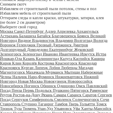
Снимаем скотч
Избавляем от строительной пыли потолок, стены и пол
Избавляем мебель от строительной пыли
Оттираем следы и капли краски, штукатурки, затирки, клея
(не более 2 см диаметром)
Выберите свой город
Москва
Санкт-Петербург
Адлер
Апрелевка
Архангельск
Астрахань
Балашиха
Батайск
Благовещенск
Брянск
Великий
Новгород
Видное
Владивосток
Владимир
Волгоград
Вологда
Воронеж
Геленджик
Грозный
Дзержинск
Дмитров
Долгопрудный
Домодедово
Екатеринбург
Жуковский
Зеленогорск
Зеленоград
Иваново
Ивантеевка
Иркутск
Истра
Йошкар-Ола
Казань
Калининград
Калуга
Каспийск
Кашира
Киров
Клин
Королёв
Кострома
Красногорск
Краснодар
Красноярск
Курган
Липецк
Лобня
Люберцы
Магадан
Магнитогорск
Махачкала
Мурманск
Мытищи
Набережные
Челны
Нальчик
Наро-Фоминск
Нижневартовск
Нижний
Новгород
Новая Москва
Новокузнецк
Новороссийск
Новосибирск
Ногинск
Обнинск
Одинцово
Омск
Павловский
Посад
Пенза
Пермь
Подольск
Пушкино
Пятигорск
Раменское
Реутов
Ростов-на-Дону
Рязань
Самара
Саранск
Саратов
Сергиев
Посад
Серпухов
Симферополь
Смоленск
Солнечногорск
Сочи
Ставрополь
Ступино
Таганрог
Тамбов
Тверь
Тольятти
Томск
Троицк
Тула
Тюмень
Улан-Удэ
Ульяновск
Уфа
Ханты-Мансийск