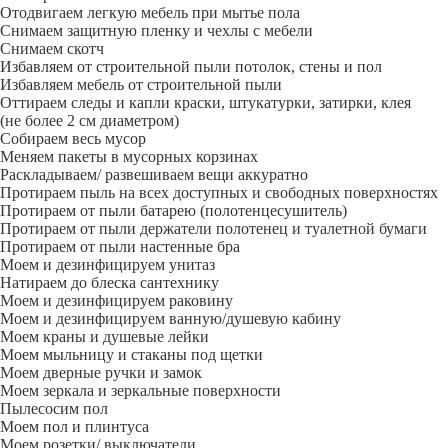
Отодвигаем легкую мебель при мытье пола
Снимаем защитную пленку и чехлы с мебели
Снимаем скотч
Избавляем от строительной пыли потолок, стены и пол
Избавляем мебель от строительной пыли
Оттираем следы и капли краски, штукатурки, затирки, клея
(не более 2 см диаметром)
Собираем весь мусор
Меняем пакеты в мусорных корзинах
Раскладываем/ развешиваем вещи аккуратно
Протираем пыль на всех доступных и свободных поверхностях
Протираем от пыли батарею (полотенцесушитель)
Протираем от пыли держатели полотенец и туалетной бумаги
Протираем от пыли настенные бра
Моем и дезинфицируем унитаз
Натираем до блеска сантехнику
Моем и дезинфицируем раковину
Моем и дезинфицируем ванную/душевую кабину
Моем краны и душевые лейки
Моем мыльницу и стаканы под щетки
Моем дверные ручки и замок
Моем зеркала и зеркальные поверхности
Пылесосим пол
Моем пол и плинтуса
Моем розетки/ выключатели