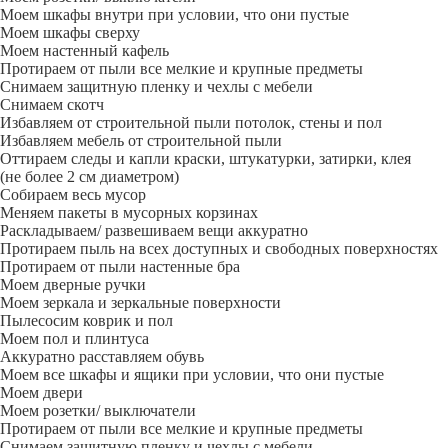
Моем шкафы внутри при условии, что они пустые
Моем шкафы сверху
Моем настенный кафель
Протираем от пыли все мелкие и крупные предметы
Снимаем защитную пленку и чехлы с мебели
Снимаем скотч
Избавляем от строительной пыли потолок, стены и пол
Избавляем мебель от строительной пыли
Оттираем следы и капли краски, штукатурки, затирки, клея
(не более 2 см диаметром)
Собираем весь мусор
Меняем пакеты в мусорных корзинах
Раскладываем/ развешиваем вещи аккуратно
Протираем пыль на всех доступных и свободных поверхностях
Протираем от пыли настенные бра
Моем дверные ручки
Моем зеркала и зеркальные поверхности
Пылесосим коврик и пол
Моем пол и плинтуса
Аккуратно расставляем обувь
Моем все шкафы и ящики при условии, что они пустые
Моем двери
Моем розетки/ выключатели
Протираем от пыли все мелкие и крупные предметы
Снимаем защитную пленку и чехлы с мебели