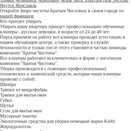
Химки
Челябинск
Череповец
Чехов
Чита
Электросталь
Энгельс
Якутск
Ярославль
Откройте Бюро чистоты Братьев Чистовых в своем городе по
нашей франшизе
Кто приедет убирать
Убирать вашу квартиру приедут профессионально обученные
клинеры - русские девушки, в возрасте от 24 до 40 лет.
Перед приемом на работу все клинеры проходят аттестацию в
нашем обучающем центре, а также проверку в службе
безопасности и только после этого становятся частью команды
компании "Братья Чистовы".
Все клинеры работают исключительно в форме с логотипом
компании "Братья Чистовы".
Уборка производится с помощью профессиональных
технических и химический средств, которые наши клинеры
привозят с собой:
Швабра
Тряпки из микрофибры
Тряпки для мытья окон
Губки
Щетки
Сгон для мытья окон
Мусорные пакеты
Экологичные средства для уборки немецкой марки Kiehl:
Жироудалитель