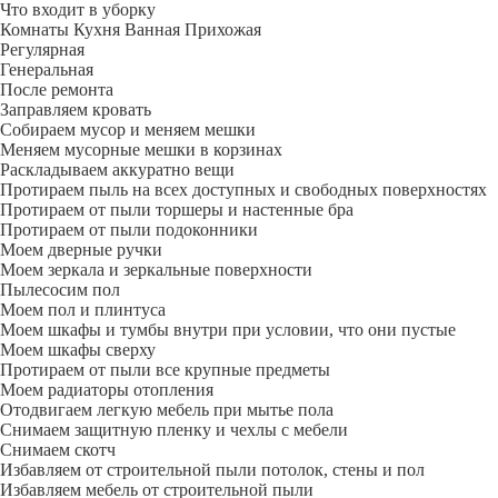
Что входит в уборку
Регу­лярная
Гене­ральная
После ремонта
Заправляем кровать
Собираем мусор и меняем мешки
Меняем мусорные мешки в корзинах
Раскладываем аккуратно вещи
Протираем пыль на всех доступных и свободных поверхностях
Протираем от пыли торшеры и настенные бра
Протираем от пыли подоконники
Моем дверные ручки
Моем зеркала и зеркальные поверхности
Пылесосим пол
Моем пол и плинтуса
Моем шкафы и тумбы внутри при условии, что они пустые
Моем шкафы сверху
Протираем от пыли все крупные предметы
Моем радиаторы отопления
Отодвигаем легкую мебель при мытье пола
Снимаем защитную пленку и чехлы с мебели
Снимаем скотч
Избавляем от строительной пыли потолок, стены и пол
Избавляем мебель от строительной пыли