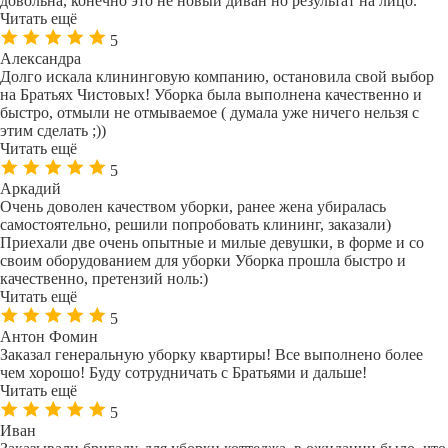
довольна, конечно это не новый диван но результат на лицо.
Читать ещё
5
Александра
Долго искала клининговую компанию, остановила свой выбор
на Братьях Чистовых! Уборка была выполнена качественно и
быстро, отмыли не отмываемое ( думала уже ничего нельзя с
этим сделать ;))
Читать ещё
5
Аркадий
Очень доволен качеством уборки, ранее жена убиралась
самостоятельно, решили попробовать клининг, заказали)
Приехали две очень опытные и милые девушки, в форме и со
своим оборудованием для уборки Уборка прошла быстро и
качественно, претензий ноль:)
Читать ещё
5
Антон Фомин
Заказал генеральную уборку квартиры! Все выполнено более
чем хорошо! Буду сотрудничать с Братьями и дальше!
Читать ещё
5
Иван