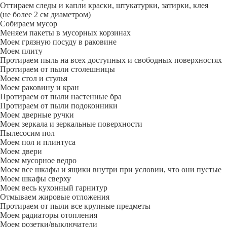
Оттираем следы и капли краски, штукатурки, затирки, клея
(не более 2 см диаметром)
Собираем мусор
Меняем пакеты в мусорных корзинах
Моем грязную посуду в раковине
Моем плиту
Протираем пыль на всех доступных и свободных поверхностях
Протираем от пыли столешницы
Моем стол и стулья
Моем раковину и кран
Протираем от пыли настенные бра
Протираем от пыли подоконники
Моем дверные ручки
Моем зеркала и зеркальные поверхности
Пылесосим пол
Моем пол и плинтуса
Моем двери
Моем мусорное ведро
Моем все шкафы и ящики внутри при условии, что они пустые
Моем шкафы сверху
Моем весь кухонный гарнитур
Отмываем жировые отложения
Протираем от пыли все крупные предметы
Моем радиаторы отопления
Моем розетки/выключатели