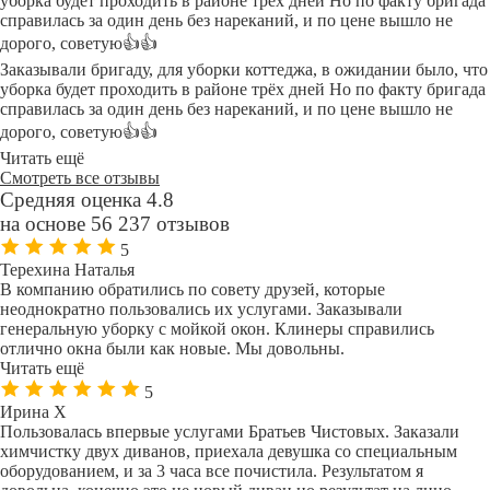
уборка будет проходить в районе трёх дней Но по факту бригада
справилась за один день без нареканий, и по цене вышло не
дорого, советую👍👍
Заказывали бригаду, для уборки коттеджа, в ожидании было, что
уборка будет проходить в районе трёх дней Но по факту бригада
справилась за один день без нареканий, и по цене вышло не
дорого, советую👍👍
Читать ещё
Смотреть все отзывы
Средняя оценка 4.8
на основе 56 237 отзывов
5
Терехина Наталья
В компанию обратились по совету друзей, которые
неоднократно пользовались их услугами. Заказывали
генеральную уборку с мойкой окон. Клинеры справились
отлично окна были как новые. Мы довольны.
Читать ещё
5
Ирина Х
Пользовалась впервые услугами Братьев Чистовых. Заказали
химчистку двух диванов, приехала девушка со специальным
оборудованием, и за 3 часа все почистила. Результатом я