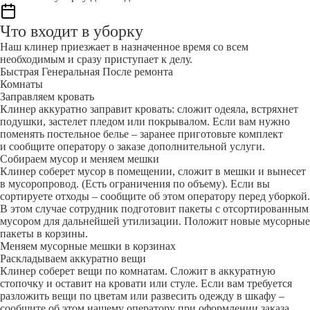
Что входит в уборку
Наш клинер приезжает в назначенное время со всем
необходимым и сразу приступает к делу.
Быстрая
Генеральная
После ремонта
Комнаты
Заправляем кровать
Клинер аккуратно заправит кровать: сложит одеяла, встряхнет
подушки, застелет пледом или покрывалом. Если вам нужно
поменять постельное белье – заранее приготовьте комплект
и сообщите оператору о заказе дополнительной услуги.
Собираем мусор и меняем мешки
Клинер соберет мусор в помещении, сложит в мешки и вынесет
в мусоропровод. (Есть ограничения по объему). Если вы
сортируете отходы – сообщите об этом оператору перед уборкой.
В этом случае сотрудник подготовит пакеты с отсортированным
мусором для дальнейшей утилизации. Положит новые мусорные
пакеты в корзины.
Меняем мусорные мешки в корзинах
Раскладываем аккуратно вещи
Клинер соберет вещи по комнатам. Сложит в аккуратную
стопочку и оставит на кровати или стуле. Если вам требуется
разложить вещи по цветам или развесить одежду в шкафу –
сообщите об этом нашему оператору при оформлении заказа.