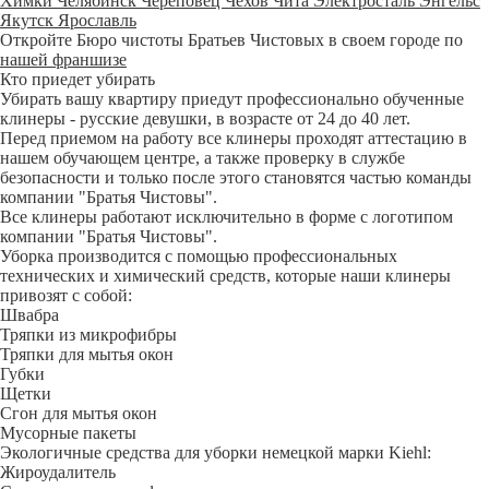
Химки
Челябинск
Череповец
Чехов
Чита
Электросталь
Энгельс
Якутск
Ярославль
Откройте Бюро чистоты Братьев Чистовых в своем городе по
нашей франшизе
Кто приедет убирать
Убирать вашу квартиру приедут профессионально обученные
клинеры - русские девушки, в возрасте от 24 до 40 лет.
Перед приемом на работу все клинеры проходят аттестацию в
нашем обучающем центре, а также проверку в службе
безопасности и только после этого становятся частью команды
компании "Братья Чистовы".
Все клинеры работают исключительно в форме с логотипом
компании "Братья Чистовы".
Уборка производится с помощью профессиональных
технических и химический средств, которые наши клинеры
привозят с собой:
Швабра
Тряпки из микрофибры
Тряпки для мытья окон
Губки
Щетки
Сгон для мытья окон
Мусорные пакеты
Экологичные средства для уборки немецкой марки Kiehl:
Жироудалитель