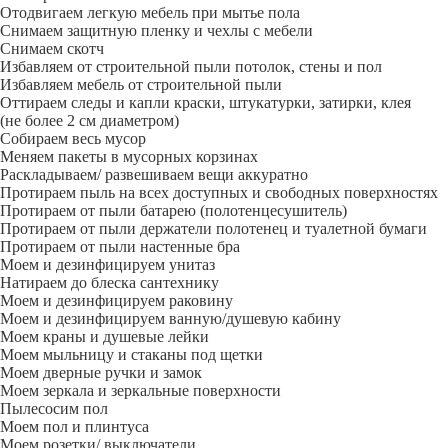
Отодвигаем легкую мебель при мытье пола
Снимаем защитную пленку и чехлы с мебели
Снимаем скотч
Избавляем от строительной пыли потолок, стены и пол
Избавляем мебель от строительной пыли
Оттираем следы и капли краски, штукатурки, затирки, клея
(не более 2 см диаметром)
Собираем весь мусор
Меняем пакеты в мусорных корзинах
Раскладываем/ развешиваем вещи аккуратно
Протираем пыль на всех доступных и свободных поверхностях
Протираем от пыли батарею (полотенцесушитель)
Протираем от пыли держатели полотенец и туалетной бумаги
Протираем от пыли настенные бра
Моем и дезинфицируем унитаз
Натираем до блеска сантехнику
Моем и дезинфицируем раковину
Моем и дезинфицируем ванную/душевую кабину
Моем краны и душевые лейки
Моем мыльницу и стаканы под щетки
Моем дверные ручки и замок
Моем зеркала и зеркальные поверхности
Пылесосим пол
Моем пол и плинтуса
Моем розетки/ выключатели