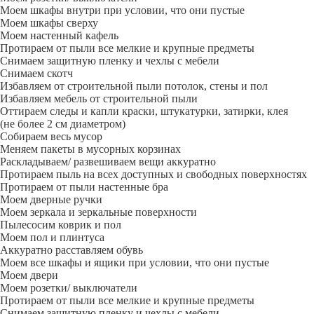
Моем шкафы внутри при условии, что они пустые
Моем шкафы сверху
Моем настенный кафель
Протираем от пыли все мелкие и крупные предметы
Снимаем защитную пленку и чехлы с мебели
Снимаем скотч
Избавляем от строительной пыли потолок, стены и пол
Избавляем мебель от строительной пыли
Оттираем следы и капли краски, штукатурки, затирки, клея
(не более 2 см диаметром)
Собираем весь мусор
Меняем пакеты в мусорных корзинах
Раскладываем/ развешиваем вещи аккуратно
Протираем пыль на всех доступных и свободных поверхностях
Протираем от пыли настенные бра
Моем дверные ручки
Моем зеркала и зеркальные поверхности
Пылесосим коврик и пол
Моем пол и плинтуса
Аккуратно расставляем обувь
Моем все шкафы и ящики при условии, что они пустые
Моем двери
Моем розетки/ выключатели
Протираем от пыли все мелкие и крупные предметы
Снимаем защитную пленку и чехлы с мебели