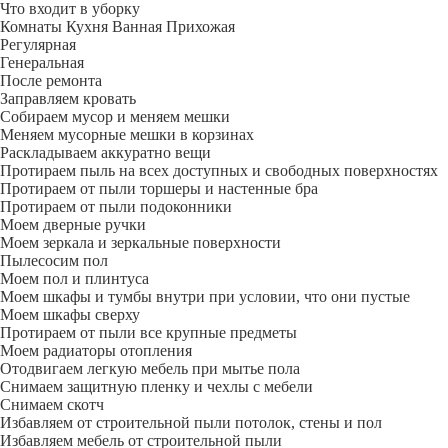
Что входит в уборку
Регу­лярная
Гене­ральная
После ремонта
Заправляем кровать
Собираем мусор и меняем мешки
Меняем мусорные мешки в корзинах
Раскладываем аккуратно вещи
Протираем пыль на всех доступных и свободных поверхностях
Протираем от пыли торшеры и настенные бра
Протираем от пыли подоконники
Моем дверные ручки
Моем зеркала и зеркальные поверхности
Пылесосим пол
Моем пол и плинтуса
Моем шкафы и тумбы внутри при условии, что они пустые
Моем шкафы сверху
Протираем от пыли все крупные предметы
Моем радиаторы отопления
Отодвигаем легкую мебель при мытье пола
Снимаем защитную пленку и чехлы с мебели
Снимаем скотч
Избавляем от строительной пыли потолок, стены и пол
Избавляем мебель от строительной пыли