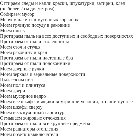
Оттираем следы и капли краски, штукатурки, затирки, клея
(не более 2 см диаметром)
Собираем мусор
Меняем пакеты в мусорных корзинах
Моем грязную посуду в раковине
Моем плиту
Протираем пыль на всех доступных и свободных поверхностях
Протираем от пыли столешницы
Моем стол и стулья
Моем раковину и кран
Протираем от пыли настенные бра
Протираем от пыли подоконники
Моем дверные ручки
Моем зеркала и зеркальные поверхности
Пылесосим пол
Моем пол и плинтуса
Моем двери
Моем мусорное ведро
Моем все шкафы и ящики внутри при условии, что они пустые
Моем шкафы сверху
Моем весь кухонный гарнитур
Отмываем жировые отложения
Протираем от пыли все крупные предметы
Моем радиаторы отопления
Моем розетки/выключатели