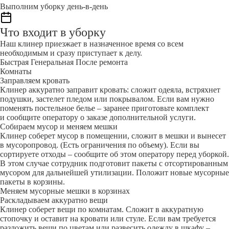
Выполним уборку день-в-день
Что входит в уборку
Наш клинер приезжает в назначенное время со всем
необходимым и сразу приступает к делу.
Быстрая
Генеральная
После ремонта
Комнаты
Заправляем кровать
Клинер аккуратно заправит кровать: сложит одеяла, встряхнет
подушки, застелет пледом или покрывалом. Если вам нужно
поменять постельное белье – заранее приготовьте комплект
и сообщите оператору о заказе дополнительной услуги.
Собираем мусор и меняем мешки
Клинер соберет мусор в помещении, сложит в мешки и вынесет
в мусоропровод. (Есть ограничения по объему). Если вы
сортируете отходы – сообщите об этом оператору перед уборкой.
В этом случае сотрудник подготовит пакеты с отсортированным
мусором для дальнейшей утилизации. Положит новые мусорные
пакеты в корзины.
Меняем мусорные мешки в корзинах
Раскладываем аккуратно вещи
Клинер соберет вещи по комнатам. Сложит в аккуратную
стопочку и оставит на кровати или стуле. Если вам требуется
разложить вещи по цветам или развесить одежду в шкафу –