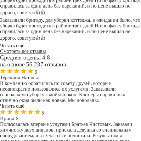
уборка будет проходить в районе трёх дней Но по факту бригада
справилась за один день без нареканий, и по цене вышло не
дорого, советую👍👍
Заказывали бригаду, для уборки коттеджа, в ожидании было, что
уборка будет проходить в районе трёх дней Но по факту бригада
справилась за один день без нареканий, и по цене вышло не
дорого, советую👍👍
Читать ещё
Смотреть все отзывы
Средняя оценка 4.8
на основе 56 237 отзывов
5
Терехина Наталья
В компанию обратились по совету друзей, которые
неоднократно пользовались их услугами. Заказывали
генеральную уборку с мойкой окон. Клинеры справились
отлично окна были как новые. Мы довольны.
Читать ещё
5
Ирина Х
Пользовалась впервые услугами Братьев Чистовых. Заказали
химчистку двух диванов, приехала девушка со специальным
оборудованием, и за 3 часа все почистила. Результатом я