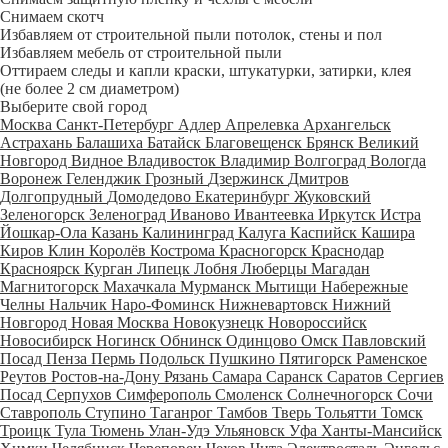
Снимаем скотч
Избавляем от строительной пыли потолок, стены и пол
Избавляем мебель от строительной пыли
Оттираем следы и капли краски, штукатурки, затирки, клея
(не более 2 см диаметром)
Выберите свой город
Москва
Санкт-Петербург
Адлер
Апрелевка
Архангельск
Астрахань
Балашиха
Батайск
Благовещенск
Брянск
Великий
Новгород
Видное
Владивосток
Владимир
Волгоград
Вологда
Воронеж
Геленджик
Грозный
Дзержинск
Дмитров
Долгопрудный
Домодедово
Екатеринбург
Жуковский
Зеленогорск
Зеленоград
Иваново
Ивантеевка
Иркутск
Истра
Йошкар-Ола
Казань
Калининград
Калуга
Каспийск
Кашира
Киров
Клин
Королёв
Кострома
Красногорск
Краснодар
Красноярск
Курган
Липецк
Лобня
Люберцы
Магадан
Магнитогорск
Махачкала
Мурманск
Мытищи
Набережные
Челны
Нальчик
Наро-Фоминск
Нижневартовск
Нижний
Новгород
Новая Москва
Новокузнецк
Новороссийск
Новосибирск
Ногинск
Обнинск
Одинцово
Омск
Павловский
Посад
Пенза
Пермь
Подольск
Пушкино
Пятигорск
Раменское
Реутов
Ростов-на-Дону
Рязань
Самара
Саранск
Саратов
Сергиев
Посад
Серпухов
Симферополь
Смоленск
Солнечногорск
Сочи
Ставрополь
Ступино
Таганрог
Тамбов
Тверь
Тольятти
Томск
Троицк
Тула
Тюмень
Улан-Удэ
Ульяновск
Уфа
Ханты-Мансийск