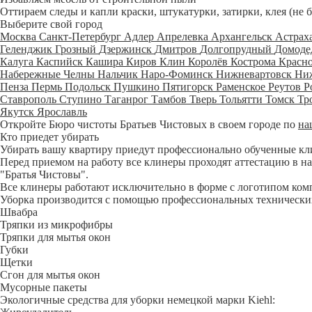
Оттираем следы и капли краски, штукатурки, затирки, клея (не 
Выберите свой город
Москва
Санкт-Петербург
Адлер
Апрелевка
Архангельск
Астрах
Геленджик
Грозный
Дзержинск
Дмитров
Долгопрудный
Домоде
Калуга
Каспийск
Кашира
Киров
Клин
Королёв
Кострома
Красн
Набережные Челны
Нальчик
Наро-Фоминск
Нижневартовск
Ни
Пенза
Пермь
Подольск
Пушкино
Пятигорск
Раменское
Реутов
Р
Ставрополь
Ступино
Таганрог
Тамбов
Тверь
Тольятти
Томск
Тр
Якутск
Ярославль
Откройте Бюро чистоты Братьев Чистовых в своем городе по
на
Кто приедет убирать
Убирать вашу квартиру приедут профессионально обученные клине
Перед приемом на работу все клинеры проходят аттестацию в на
"Братья Чистовы".
Все клинеры работают исключительно в форме с логотипом ком
Уборка производится с помощью профессиональных технических
Швабра
Тряпки из микрофибры
Тряпки для мытья окон
Губки
Щетки
Сгон для мытья окон
Мусорные пакеты
Экологичные средства для уборки немецкой марки Kiehl: