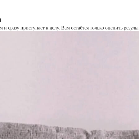
о
и сразу приступает к делу. Вам остаётся только оценить результ