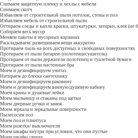
Снимаем защитную пленку и чехлы с мебели
Снимаем скотч
Избавляем от строительной пыли потолок, стены и пол
Избавляем мебель от строительной пыли
Оттираем следы и капли краски, штукатурки, затирки, клея (не 
Собираем весь мусор
Меняем пакеты в мусорных корзинах
Раскладываем/ развешиваем вещи аккуратно
Протираем пыль на всех доступных и свободных поверхностях
Протираем от пыли батарею (полотенцесушитель)
Протираем от пыли держатели полотенец и туалетной бумаги
Протираем от пыли настенные бра
Моем и дезинфицируем унитаз
Натираем до блеска сантехнику
Моем и дезинфицируем раковину
Моем и дезинфицируем ванную/душевую кабину
Моем краны и душевые лейки
Моем мыльницу и стаканы под щетки
Моем дверные ручки и замок
Моем зеркала и зеркальные поверхности
Пылесосим пол
Моем пол и плинтуса
Моем розетки/ выключатели
Моем шкафы внутри при условии, что они пустые
Моем шкафы сверху