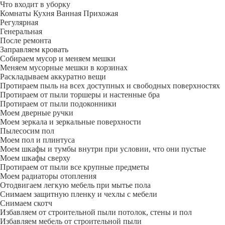
Что входит в уборку
Регу­лярная
Гене­ральная
После ремонта
Заправляем кровать
Собираем мусор и меняем мешки
Меняем мусорные мешки в корзинах
Раскладываем аккуратно вещи
Протираем пыль на всех доступных и свободных поверхностях
Протираем от пыли торшеры и настенные бра
Протираем от пыли подоконники
Моем дверные ручки
Моем зеркала и зеркальные поверхности
Пылесосим пол
Моем пол и плинтуса
Моем шкафы и тумбы внутри при условии, что они пустые
Моем шкафы сверху
Протираем от пыли все крупные предметы
Моем радиаторы отопления
Отодвигаем легкую мебель при мытье пола
Снимаем защитную пленку и чехлы с мебели
Снимаем скотч
Избавляем от строительной пыли потолок, стены и пол
Избавляем мебель от строительной пыли