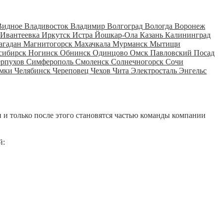
Видное
Владивосток
Владимир
Волгоград
Вологда
Воронеж
Ивантеевка
Иркутск
Истра
Йошкар-Ола
Казань
Калининград
агадан
Магнитогорск
Махачкала
Мурманск
Мытищи
сибирск
Ногинск
Обнинск
Одинцово
Омск
Павловский Посад
ерпухов
Симферополь
Смоленск
Солнечногорск
Сочи
мки
Челябинск
Череповец
Чехов
Чита
Электросталь
Энгельс
 и только после этого становятся частью команды компании
й: