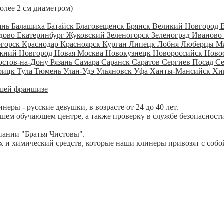
более 2 см диаметром)
ань
Балашиха
Батайск
Благовещенск
Брянск
Великий Новгород
дово
Екатеринбург
Жуковский
Зеленогорск
Зеленоград
Иваново
огорск
Краснодар
Красноярск
Курган
Липецк
Лобня
Люберцы
М
жний Новгород
Новая Москва
Новокузнецк
Новороссийск
Ново
остов-на-Дону
Рязань
Самара
Саранск
Саратов
Сергиев Посад
С
оицк
Тула
Тюмень
Улан-Удэ
Ульяновск
Уфа
Ханты-Мансийск
Хи
шей франшизе
ры - русские девушки, в возрасте от 24 до 40 лет.
шем обучающем центре, а также проверку в службе безопасности
пании "Братья Чистовы".
 и химический средств, которые наши клинеры привозят с собо