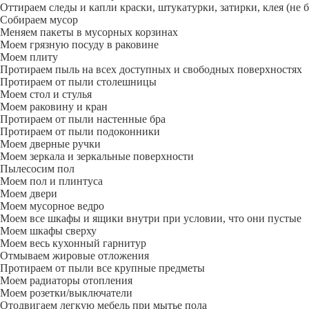
Оттираем следы и капли краски, штукатурки, затирки, клея (не 
Собираем мусор
Меняем пакеты в мусорных корзинах
Моем грязную посуду в раковине
Моем плиту
Протираем пыль на всех доступных и свободных поверхностях
Протираем от пыли столешницы
Моем стол и стулья
Моем раковину и кран
Протираем от пыли настенные бра
Протираем от пыли подоконники
Моем дверные ручки
Моем зеркала и зеркальные поверхности
Пылесосим пол
Моем пол и плинтуса
Моем двери
Моем мусорное ведро
Моем все шкафы и ящики внутри при условии, что они пустые
Моем шкафы сверху
Моем весь кухонный гарнитур
Отмываем жировые отложения
Протираем от пыли все крупные предметы
Моем радиаторы отопления
Моем розетки/выключатели
Отодвигаем легкую мебель при мытье пола