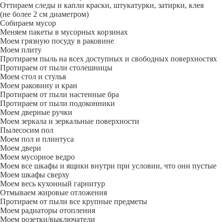
Оттираем следы и капли краски, штукатурки, затирки, клея
(не более 2 см диаметром)
Собираем мусор
Меняем пакеты в мусорных корзинах
Моем грязную посуду в раковине
Моем плиту
Протираем пыль на всех доступных и свободных поверхностях
Протираем от пыли столешницы
Моем стол и стулья
Моем раковину и кран
Протираем от пыли настенные бра
Протираем от пыли подоконники
Моем дверные ручки
Моем зеркала и зеркальные поверхности
Пылесосим пол
Моем пол и плинтуса
Моем двери
Моем мусорное ведро
Моем все шкафы и ящики внутри при условии, что они пустые
Моем шкафы сверху
Моем весь кухонный гарнитур
Отмываем жировые отложения
Протираем от пыли все крупные предметы
Моем радиаторы отопления
Моем розетки/выключатели