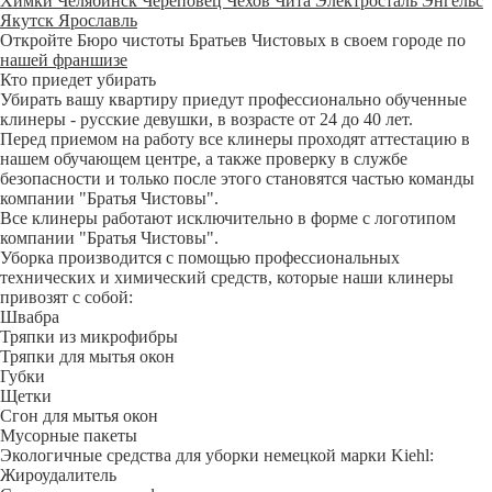
Химки
Челябинск
Череповец
Чехов
Чита
Электросталь
Энгельс
Якутск
Ярославль
Откройте Бюро чистоты Братьев Чистовых в своем городе по
нашей франшизе
Кто приедет убирать
Убирать вашу квартиру приедут профессионально обученные
клинеры - русские девушки, в возрасте от 24 до 40 лет.
Перед приемом на работу все клинеры проходят аттестацию в
нашем обучающем центре, а также проверку в службе
безопасности и только после этого становятся частью команды
компании "Братья Чистовы".
Все клинеры работают исключительно в форме с логотипом
компании "Братья Чистовы".
Уборка производится с помощью профессиональных
технических и химический средств, которые наши клинеры
привозят с собой:
Швабра
Тряпки из микрофибры
Тряпки для мытья окон
Губки
Щетки
Сгон для мытья окон
Мусорные пакеты
Экологичные средства для уборки немецкой марки Kiehl:
Жироудалитель