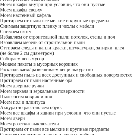
Моем шкафы внутри при условии, что они пустые
Моем шкафы сверху
Моем настенный кафель
Протираем от пыли все мелкие и крупные предметы
Снимаем защитную пленку и чехлы с мебели
Снимаем скотч
Избавляем от строительной пыли потолок, стены и пол
Избавляем мебель от строительной пыли
Оттираем следы и капли краски, штукатурки, затирки, клея
(не более 2 см диаметром)
Собираем весь мусор
Меняем пакеты в мусорных корзинах
Раскладываем/ развешиваем вещи аккуратно
Протираем пыль на всех доступных и свободных поверхностях
Протираем от пыли настенные бра
Моем дверные ручки
Моем зеркала и зеркальные поверхности
Пылесосим коврик и пол
Моем пол и плинтуса
Аккуратно расставляем обувь
Моем все шкафы и ящики при условии, что они пустые
Моем двери
Моем розетки/ выключатели
Протираем от пыли все мелкие и крупные предметы
Снимаем защитную пленку и чехлы с мебели