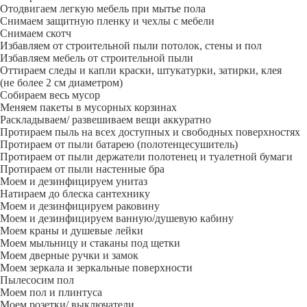
Отодвигаем легкую мебель при мытье пола
Снимаем защитную пленку и чехлы с мебели
Снимаем скотч
Избавляем от строительной пыли потолок, стены и пол
Избавляем мебель от строительной пыли
Оттираем следы и капли краски, штукатурки, затирки, клея
(не более 2 см диаметром)
Собираем весь мусор
Меняем пакеты в мусорных корзинах
Раскладываем/ развешиваем вещи аккуратно
Протираем пыль на всех доступных и свободных поверхностях
Протираем от пыли батарею (полотенцесушитель)
Протираем от пыли держатели полотенец и туалетной бумаги
Протираем от пыли настенные бра
Моем и дезинфицируем унитаз
Натираем до блеска сантехнику
Моем и дезинфицируем раковину
Моем и дезинфицируем ванную/душевую кабину
Моем краны и душевые лейки
Моем мыльницу и стаканы под щетки
Моем дверные ручки и замок
Моем зеркала и зеркальные поверхности
Пылесосим пол
Моем пол и плинтуса
Моем розетки/ выключатели