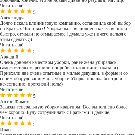
довольна, конечно это не новый диван но результат на лицо.
Читать ещё
5
Александра
Долго искала клининговую компанию, остановила свой выбор
на Братьях Чистовых! Уборка была выполнена качественно и
быстро, отмыли не отмываемое ( думала уже ничего нельзя с
этим сделать ;))
Читать ещё
5
Аркадий
Очень доволен качеством уборки, ранее жена убиралась
самостоятельно, решили попробовать клининг, заказали)
Приехали две очень опытные и милые девушки, в форме и со
своим оборудованием для уборки Уборка прошла быстро и
качественно, претензий ноль:)
Читать ещё
5
Антон Фомин
Заказал генеральную уборку квартиры! Все выполнено более
чем хорошо! Буду сотрудничать с Братьями и дальше!
Читать ещё
5
Иван