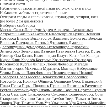
Снимаем скотч
Избавляем от строительной пыли потолок, стены и пол
Избавляем мебель от строительной пыли
Оттираем следы и капли краски, штукатурки, затирки, клея
(не более 2 см диаметром)
Выберите свой город
Москва
Санкт-Петербург
Адлер
Апрелевка
Архангельск
Астрахань
Балашиха
Батайск
Благовещенск
Брянск
Великий
Новгород
Видное
Владивосток
Владимир
Волгоград
Вологда
Воронеж
Геленджик
Грозный
Дзержинск
Дмитров
Долгопрудный
Домодедово
Екатеринбург
Жуковский
Зеленогорск
Зеленоград
Иваново
Ивантеевка
Иркутск
Истра
Йошкар-Ола
Казань
Калининград
Калуга
Каспийск
Кашира
Киров
Клин
Королёв
Кострома
Красногорск
Краснодар
Красноярск
Курган
Липецк
Лобня
Люберцы
Магадан
Магнитогорск
Махачкала
Мурманск
Мытищи
Набережные
Челны
Нальчик
Наро-Фоминск
Нижневартовск
Нижний
Новгород
Новая Москва
Новокузнецк
Новороссийск
Новосибирск
Ногинск
Обнинск
Одинцово
Омск
Павловский
Посад
Пенза
Пермь
Подольск
Пушкино
Пятигорск
Раменское
Реутов
Ростов-на-Дону
Рязань
Самара
Саранск
Саратов
Сергиев
Посад
Серпухов
Симферополь
Смоленск
Солнечногорск
Сочи
Ставрополь
Ступино
Таганрог
Тамбов
Тверь
Тольятти
Томск
Троицк
Тула
Тюмень
Улан-Удэ
Ульяновск
Уфа
Ханты-Мансийск