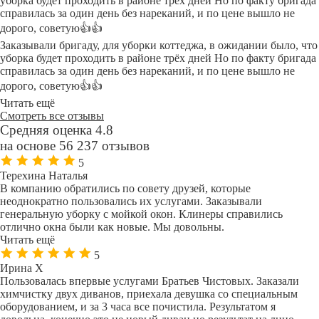
уборка будет проходить в районе трёх дней Но по факту бригада
справилась за один день без нареканий, и по цене вышло не
дорого, советую👍👍
Заказывали бригаду, для уборки коттеджа, в ожидании было, что
уборка будет проходить в районе трёх дней Но по факту бригада
справилась за один день без нареканий, и по цене вышло не
дорого, советую👍👍
Читать ещё
Смотреть все отзывы
Средняя оценка 4.8
на основе 56 237 отзывов
5
Терехина Наталья
В компанию обратились по совету друзей, которые
неоднократно пользовались их услугами. Заказывали
генеральную уборку с мойкой окон. Клинеры справились
отлично окна были как новые. Мы довольны.
Читать ещё
5
Ирина Х
Пользовалась впервые услугами Братьев Чистовых. Заказали
химчистку двух диванов, приехала девушка со специальным
оборудованием, и за 3 часа все почистила. Результатом я