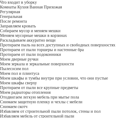
Что входит в уборку
Регу­лярная
Гене­ральная
После ремонта
Заправляем кровать
Собираем мусор и меняем мешки
Меняем мусорные мешки в корзинах
Раскладываем аккуратно вещи
Протираем пыль на всех доступных и свободных поверхностях
Протираем от пыли торшеры и настенные бра
Протираем от пыли подоконники
Моем дверные ручки
Моем зеркала и зеркальные поверхности
Пылесосим пол
Моем пол и плинтуса
Моем шкафы и тумбы внутри при условии, что они пустые
Моем шкафы сверху
Протираем от пыли все крупные предметы
Моем радиаторы отопления
Отодвигаем легкую мебель при мытье пола
Снимаем защитную пленку и чехлы с мебели
Снимаем скотч
Избавляем от строительной пыли потолок, стены и пол
Избавляем мебель от строительной пыли