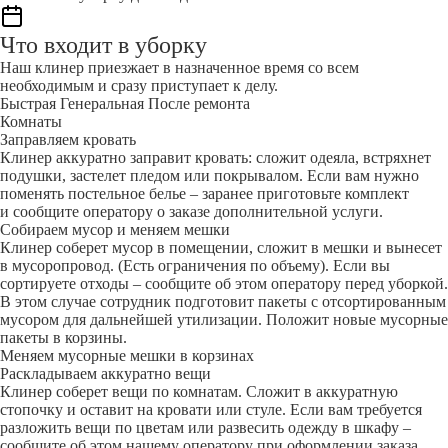
Что входит в уборку
Наш клинер приезжает в назначенное время со всем
необходимым и сразу приступает к делу.
Быстрая
Генеральная
После ремонта
Комнаты
Заправляем кровать
Клинер аккуратно заправит кровать: сложит одеяла, встряхнет
подушки, застелет пледом или покрывалом. Если вам нужно
поменять постельное белье – заранее приготовьте комплект
и сообщите оператору о заказе дополнительной услуги.
Собираем мусор и меняем мешки
Клинер соберет мусор в помещении, сложит в мешки и вынесет
в мусоропровод. (Есть ограничения по объему). Если вы
сортируете отходы – сообщите об этом оператору перед уборкой.
В этом случае сотрудник подготовит пакеты с отсортированным
мусором для дальнейшей утилизации. Положит новые мусорные
пакеты в корзины.
Меняем мусорные мешки в корзинах
Раскладываем аккуратно вещи
Клинер соберет вещи по комнатам. Сложит в аккуратную
стопочку и оставит на кровати или стуле. Если вам требуется
разложить вещи по цветам или развесить одежду в шкафу –
сообщите об этом нашему оператору при оформлении заказа.