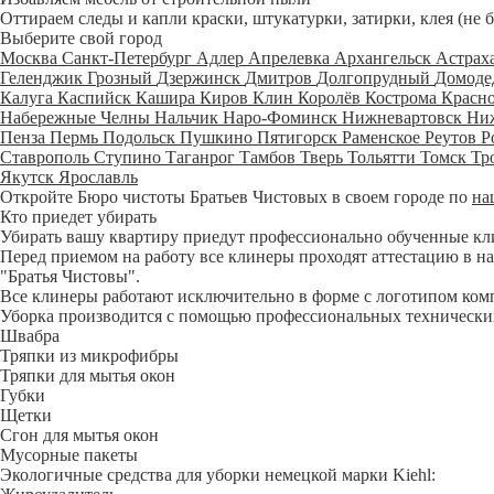
Оттираем следы и капли краски, штукатурки, затирки, клея (не 
Выберите свой город
Москва
Санкт-Петербург
Адлер
Апрелевка
Архангельск
Астрах
Геленджик
Грозный
Дзержинск
Дмитров
Долгопрудный
Домоде
Калуга
Каспийск
Кашира
Киров
Клин
Королёв
Кострома
Красн
Набережные Челны
Нальчик
Наро-Фоминск
Нижневартовск
Ни
Пенза
Пермь
Подольск
Пушкино
Пятигорск
Раменское
Реутов
Р
Ставрополь
Ступино
Таганрог
Тамбов
Тверь
Тольятти
Томск
Тр
Якутск
Ярославль
Откройте Бюро чистоты Братьев Чистовых в своем городе по
на
Кто приедет убирать
Убирать вашу квартиру приедут профессионально обученные клине
Перед приемом на работу все клинеры проходят аттестацию в на
"Братья Чистовы".
Все клинеры работают исключительно в форме с логотипом ком
Уборка производится с помощью профессиональных технических
Швабра
Тряпки из микрофибры
Тряпки для мытья окон
Губки
Щетки
Сгон для мытья окон
Мусорные пакеты
Экологичные средства для уборки немецкой марки Kiehl: