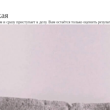
кая
и сразу приступает к делу. Вам остаётся только оценить результ