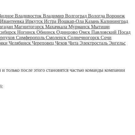
Видное
Владивосток
Владимир
Волгоград
Вологда
Воронеж
Ивантеевка
Иркутск
Истра
Йошкар-Ола
Казань
Калининград
агадан
Магнитогорск
Махачкала
Мурманск
Мытищи
сибирск
Ногинск
Обнинск
Одинцово
Омск
Павловский Посад
ерпухов
Симферополь
Смоленск
Солнечногорск
Сочи
мки
Челябинск
Череповец
Чехов
Чита
Электросталь
Энгельс
 и только после этого становятся частью команды компании
й: