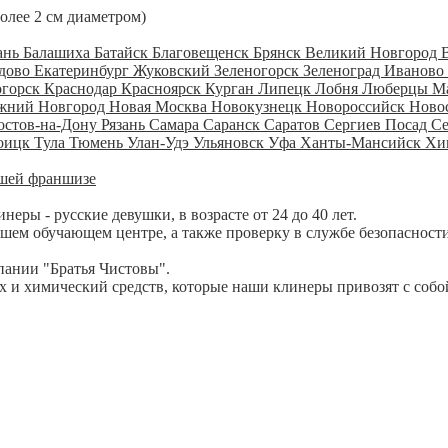
более 2 см диаметром)
ань
Балашиха
Батайск
Благовещенск
Брянск
Великий Новгород
дово
Екатеринбург
Жуковский
Зеленогорск
Зеленоград
Иваново
огорск
Краснодар
Красноярск
Курган
Липецк
Лобня
Люберцы
М
жний Новгород
Новая Москва
Новокузнецк
Новороссийск
Ново
остов-на-Дону
Рязань
Самара
Саранск
Саратов
Сергиев Посад
С
оицк
Тула
Тюмень
Улан-Удэ
Ульяновск
Уфа
Ханты-Мансийск
Хи
шей франшизе
ры - русские девушки, в возрасте от 24 до 40 лет.
шем обучающем центре, а также проверку в службе безопасности
пании "Братья Чистовы".
 и химический средств, которые наши клинеры привозят с собо