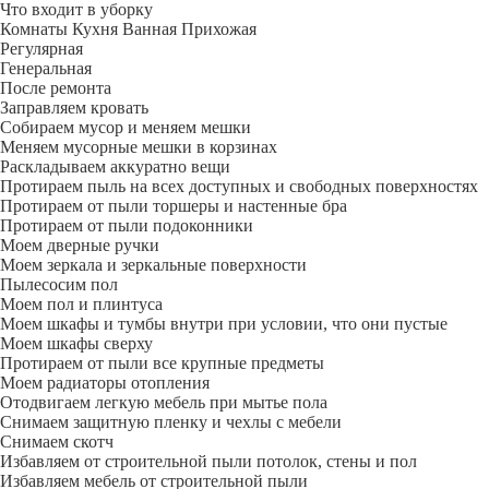
Что входит в уборку
Регу­лярная
Гене­ральная
После ремонта
Заправляем кровать
Собираем мусор и меняем мешки
Меняем мусорные мешки в корзинах
Раскладываем аккуратно вещи
Протираем пыль на всех доступных и свободных поверхностях
Протираем от пыли торшеры и настенные бра
Протираем от пыли подоконники
Моем дверные ручки
Моем зеркала и зеркальные поверхности
Пылесосим пол
Моем пол и плинтуса
Моем шкафы и тумбы внутри при условии, что они пустые
Моем шкафы сверху
Протираем от пыли все крупные предметы
Моем радиаторы отопления
Отодвигаем легкую мебель при мытье пола
Снимаем защитную пленку и чехлы с мебели
Снимаем скотч
Избавляем от строительной пыли потолок, стены и пол
Избавляем мебель от строительной пыли