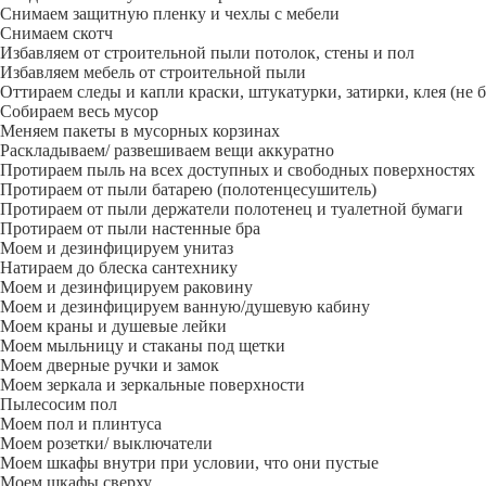
Снимаем защитную пленку и чехлы с мебели
Снимаем скотч
Избавляем от строительной пыли потолок, стены и пол
Избавляем мебель от строительной пыли
Оттираем следы и капли краски, штукатурки, затирки, клея (не 
Собираем весь мусор
Меняем пакеты в мусорных корзинах
Раскладываем/ развешиваем вещи аккуратно
Протираем пыль на всех доступных и свободных поверхностях
Протираем от пыли батарею (полотенцесушитель)
Протираем от пыли держатели полотенец и туалетной бумаги
Протираем от пыли настенные бра
Моем и дезинфицируем унитаз
Натираем до блеска сантехнику
Моем и дезинфицируем раковину
Моем и дезинфицируем ванную/душевую кабину
Моем краны и душевые лейки
Моем мыльницу и стаканы под щетки
Моем дверные ручки и замок
Моем зеркала и зеркальные поверхности
Пылесосим пол
Моем пол и плинтуса
Моем розетки/ выключатели
Моем шкафы внутри при условии, что они пустые
Моем шкафы сверху