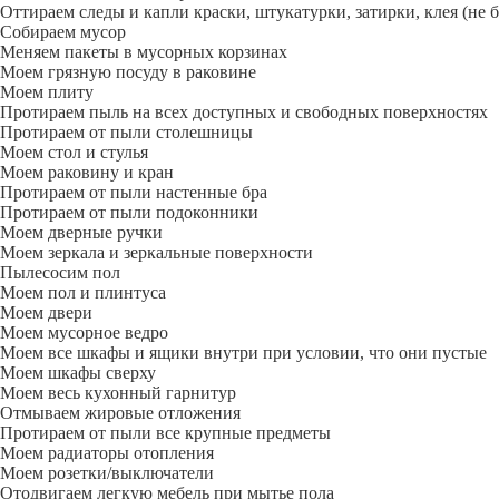
Оттираем следы и капли краски, штукатурки, затирки, клея (не 
Собираем мусор
Меняем пакеты в мусорных корзинах
Моем грязную посуду в раковине
Моем плиту
Протираем пыль на всех доступных и свободных поверхностях
Протираем от пыли столешницы
Моем стол и стулья
Моем раковину и кран
Протираем от пыли настенные бра
Протираем от пыли подоконники
Моем дверные ручки
Моем зеркала и зеркальные поверхности
Пылесосим пол
Моем пол и плинтуса
Моем двери
Моем мусорное ведро
Моем все шкафы и ящики внутри при условии, что они пустые
Моем шкафы сверху
Моем весь кухонный гарнитур
Отмываем жировые отложения
Протираем от пыли все крупные предметы
Моем радиаторы отопления
Моем розетки/выключатели
Отодвигаем легкую мебель при мытье пола