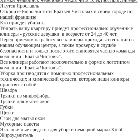
Химки
Челябинск
Череповец
Чехов
Чита
Электросталь
Энгельс
Якутск
Ярославль
Откройте Бюро чистоты Братьев Чистовых в своем городе по
нашей франшизе
Кто приедет убирать
Убирать вашу квартиру приедут профессионально обученные
клинеры - русские девушки, в возрасте от 24 до 40 лет.
Перед приемом на работу все клинеры проходят аттестацию в
нашем обучающем центре, а также проверку в службе
безопасности и только после этого становятся частью команды
компании "Братья Чистовы".
Все клинеры работают исключительно в форме с логотипом
компании "Братья Чистовы".
Уборка производится с помощью профессиональных
технических и химический средств, которые наши клинеры
привозят с собой:
Швабра
Тряпки из микрофибры
Тряпки для мытья окон
Губки
Щетки
Сгон для мытья окон
Мусорные пакеты
Экологичные средства для уборки немецкой марки Kiehl:
Жироудалитель