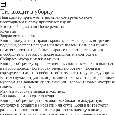
Что входит в уборку
Наш клинер приезжает в назначенное время со всем
необходимым и сразу приступает к делу.
Быстрая
Генеральная
После ремонта
Комнаты
Заправляем кровать
Клинер аккуратно заправит кровать: сложит одеяла, встряхнет
подушки, застелет пледом или покрывалом. Если вам нужно
поменять постельное белье – заранее приготовьте комплект
и сообщите оператору о заказе дополнительной услуги.
Собираем мусор и меняем мешки
Клинер соберет мусор в помещении, сложит в мешки и вынесет
в мусоропровод. (Есть ограничения по объему). Если вы
сортируете отходы – сообщите об этом оператору перед уборкой.
В этом случае сотрудник подготовит пакеты с отсортированным
мусором для дальнейшей утилизации. Положит новые мусорные
пакеты в корзины.
Меняем мусорные мешки в корзинах
Раскладываем аккуратно вещи
Клинер соберет вещи по комнатам. Сложит в аккуратную
стопочку и оставит на кровати или стуле. Если вам требуется
разложить вещи по цветам или развесить одежду в шкафу –
сообщите об этом нашему оператору при оформлении заказа.