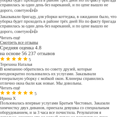
уборка будет проходить в районе трёх дней Но по факту бригада
справилась за один день без нареканий, и по цене вышло не
дорого, советую👍👍
Заказывали бригаду, для уборки коттеджа, в ожидании было, что
уборка будет проходить в районе трёх дней Но по факту бригада
справилась за один день без нареканий, и по цене вышло не
дорого, советую👍👍
Читать ещё
Смотреть все отзывы
Средняя оценка 4.8
на основе 56 237 отзывов
5
Терехина Наталья
В компанию обратились по совету друзей, которые
неоднократно пользовались их услугами. Заказывали
генеральную уборку с мойкой окон. Клинеры справились
отлично окна были как новые. Мы довольны.
Читать ещё
5
Ирина Х
Пользовалась впервые услугами Братьев Чистовых. Заказали
химчистку двух диванов, приехала девушка со специальным
оборудованием, и за 3 часа все почистила. Результатом я