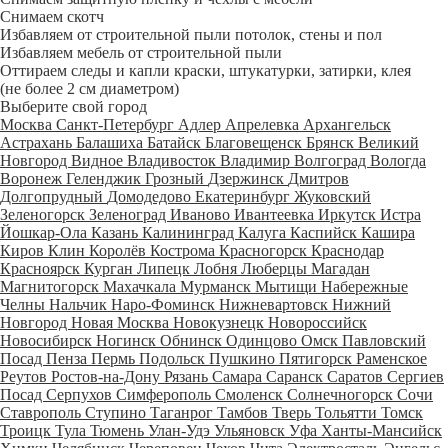
Снимаем скотч
Избавляем от строительной пыли потолок, стены и пол
Избавляем мебель от строительной пыли
Оттираем следы и капли краски, штукатурки, затирки, клея
(не более 2 см диаметром)
Выберите свой город
Москва
Санкт-Петербург
Адлер
Апрелевка
Архангельск
Астрахань
Балашиха
Батайск
Благовещенск
Брянск
Великий
Новгород
Видное
Владивосток
Владимир
Волгоград
Вологда
Воронеж
Геленджик
Грозный
Дзержинск
Дмитров
Долгопрудный
Домодедово
Екатеринбург
Жуковский
Зеленогорск
Зеленоград
Иваново
Ивантеевка
Иркутск
Истра
Йошкар-Ола
Казань
Калининград
Калуга
Каспийск
Кашира
Киров
Клин
Королёв
Кострома
Красногорск
Краснодар
Красноярск
Курган
Липецк
Лобня
Люберцы
Магадан
Магнитогорск
Махачкала
Мурманск
Мытищи
Набережные
Челны
Нальчик
Наро-Фоминск
Нижневартовск
Нижний
Новгород
Новая Москва
Новокузнецк
Новороссийск
Новосибирск
Ногинск
Обнинск
Одинцово
Омск
Павловский
Посад
Пенза
Пермь
Подольск
Пушкино
Пятигорск
Раменское
Реутов
Ростов-на-Дону
Рязань
Самара
Саранск
Саратов
Сергиев
Посад
Серпухов
Симферополь
Смоленск
Солнечногорск
Сочи
Ставрополь
Ступино
Таганрог
Тамбов
Тверь
Тольятти
Томск
Троицк
Тула
Тюмень
Улан-Удэ
Ульяновск
Уфа
Ханты-Мансийск