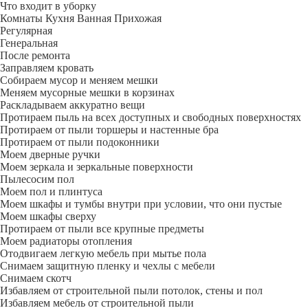
Что входит в уборку
Регу­лярная
Гене­ральная
После ремонта
Заправляем кровать
Собираем мусор и меняем мешки
Меняем мусорные мешки в корзинах
Раскладываем аккуратно вещи
Протираем пыль на всех доступных и свободных поверхностях
Протираем от пыли торшеры и настенные бра
Протираем от пыли подоконники
Моем дверные ручки
Моем зеркала и зеркальные поверхности
Пылесосим пол
Моем пол и плинтуса
Моем шкафы и тумбы внутри при условии, что они пустые
Моем шкафы сверху
Протираем от пыли все крупные предметы
Моем радиаторы отопления
Отодвигаем легкую мебель при мытье пола
Снимаем защитную пленку и чехлы с мебели
Снимаем скотч
Избавляем от строительной пыли потолок, стены и пол
Избавляем мебель от строительной пыли