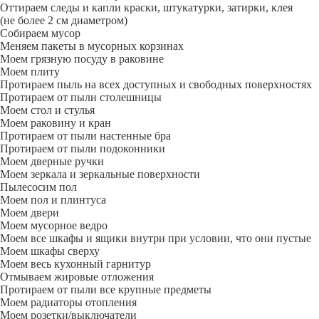
Оттираем следы и капли краски, штукатурки, затирки, клея
(не более 2 см диаметром)
Собираем мусор
Меняем пакеты в мусорных корзинах
Моем грязную посуду в раковине
Моем плиту
Протираем пыль на всех доступных и свободных поверхностях
Протираем от пыли столешницы
Моем стол и стулья
Моем раковину и кран
Протираем от пыли настенные бра
Протираем от пыли подоконники
Моем дверные ручки
Моем зеркала и зеркальные поверхности
Пылесосим пол
Моем пол и плинтуса
Моем двери
Моем мусорное ведро
Моем все шкафы и ящики внутри при условии, что они пустые
Моем шкафы сверху
Моем весь кухонный гарнитур
Отмываем жировые отложения
Протираем от пыли все крупные предметы
Моем радиаторы отопления
Моем розетки/выключатели