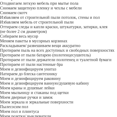
Отодвигаем легкую мебель при мытье пола
Снимаем защитную пленку и чехлы с мебели
Снимаем скотч
Избавляем от строительной пыли потолок, стены и пол
Избавляем мебель от строительной пыли
Оттираем следы и капли краски, штукатурки, затирки, клея
(не более 2 см диаметром)
Собираем весь мусор
Меняем пакеты в мусорных корзинах
Раскладываем/ развешиваем вещи аккуратно
Протираем пыль на всех доступных и свободных поверхностях
Протираем от пыли батарею (полотенцесушитель)
Протираем от пыли держатели полотенец и туалетной бумаги
Протираем от пыли настенные бра
Моем и дезинфицируем унитаз
Натираем до блеска сантехнику
Моем и дезинфицируем раковину
Моем и дезинфицируем ванную/душевую кабину
Моем краны и душевые лейки
Моем мыльницу и стаканы под щетки
Моем дверные ручки и замок
Моем зеркала и зеркальные поверхности
Пылесосим пол
Моем пол и плинтуса
Моем розетки/ выключатели