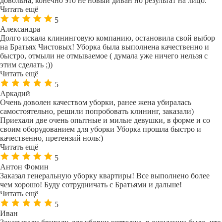
довольна, конечно это не новый диван но результат на лицо.
Читать ещё
5
Александра
Долго искала клининговую компанию, остановила свой выбор
на Братьях Чистовых! Уборка была выполнена качественно и
быстро, отмыли не отмываемое ( думала уже ничего нельзя с
этим сделать ;))
Читать ещё
5
Аркадий
Очень доволен качеством уборки, ранее жена убиралась
самостоятельно, решили попробовать клининг, заказали)
Приехали две очень опытные и милые девушки, в форме и со
своим оборудованием для уборки Уборка прошла быстро и
качественно, претензий ноль:)
Читать ещё
5
Антон Фомин
Заказал генеральную уборку квартиры! Все выполнено более
чем хорошо! Буду сотрудничать с Братьями и дальше!
Читать ещё
5
Иван