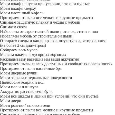
Моем шкафы внутри при условии, что они пустые
Моем шкафы сверху
Моем настенный кафель
Протираем от пыли все мелкие и крупные предметы
Снимаем защитную пленку и чехлы с мебели
Снимаем скотч
Избавляем от строительной пыли потолок, стены и пол
Избавляем мебель от строительной пыли
Оттираем следы и капли краски, штукатурки, затирки, клея
(не более 2 см диаметром)
Собираем весь мусор
Меняем пакеты в мусорных корзинах
Раскладываем/ развешиваем вещи аккуратно
Протираем пыль на всех доступных и свободных поверхностях
Протираем от пыли настенные бра
Моем дверные ручки
Моем зеркала и зеркальные поверхности
Пылесосим коврик и пол
Моем пол и плинтуса
Аккуратно расставляем обувь
Моем все шкафы и ящики при условии, что они пустые
Моем двери
Моем розетки/ выключатели
Протираем от пыли все мелкие и крупные предметы
Снимаем защитную пленку и чехлы с мебели