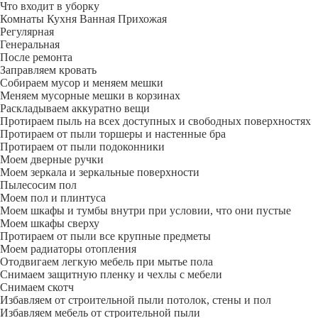
Что входит в уборку
Регу­лярная
Гене­ральная
После ремонта
Заправляем кровать
Собираем мусор и меняем мешки
Меняем мусорные мешки в корзинах
Раскладываем аккуратно вещи
Протираем пыль на всех доступных и свободных поверхностях
Протираем от пыли торшеры и настенные бра
Протираем от пыли подоконники
Моем дверные ручки
Моем зеркала и зеркальные поверхности
Пылесосим пол
Моем пол и плинтуса
Моем шкафы и тумбы внутри при условии, что они пустые
Моем шкафы сверху
Протираем от пыли все крупные предметы
Моем радиаторы отопления
Отодвигаем легкую мебель при мытье пола
Снимаем защитную пленку и чехлы с мебели
Снимаем скотч
Избавляем от строительной пыли потолок, стены и пол
Избавляем мебель от строительной пыли