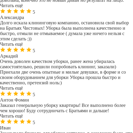
довольна, конечно это не новый диван но результат на лицо.
Читать ещё
5
Александра
Долго искала клининговую компанию, остановила свой выбор
на Братьях Чистовых! Уборка была выполнена качественно и
быстро, отмыли не отмываемое ( думала уже ничего нельзя с
этим сделать ;))
Читать ещё
5
Аркадий
Очень доволен качеством уборки, ранее жена убиралась
самостоятельно, решили попробовать клининг, заказали)
Приехали две очень опытные и милые девушки, в форме и со
своим оборудованием для уборки Уборка прошла быстро и
качественно, претензий ноль:)
Читать ещё
5
Антон Фомин
Заказал генеральную уборку квартиры! Все выполнено более
чем хорошо! Буду сотрудничать с Братьями и дальше!
Читать ещё
5
Иван