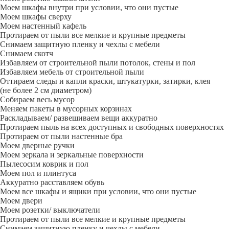
Моем шкафы внутри при условии, что они пустые
Моем шкафы сверху
Моем настенный кафель
Протираем от пыли все мелкие и крупные предметы
Снимаем защитную пленку и чехлы с мебели
Снимаем скотч
Избавляем от строительной пыли потолок, стены и пол
Избавляем мебель от строительной пыли
Оттираем следы и капли краски, штукатурки, затирки, клея
(не более 2 см диаметром)
Собираем весь мусор
Меняем пакеты в мусорных корзинах
Раскладываем/ развешиваем вещи аккуратно
Протираем пыль на всех доступных и свободных поверхностях
Протираем от пыли настенные бра
Моем дверные ручки
Моем зеркала и зеркальные поверхности
Пылесосим коврик и пол
Моем пол и плинтуса
Аккуратно расставляем обувь
Моем все шкафы и ящики при условии, что они пустые
Моем двери
Моем розетки/ выключатели
Протираем от пыли все мелкие и крупные предметы
Снимаем защитную пленку и чехлы с мебели