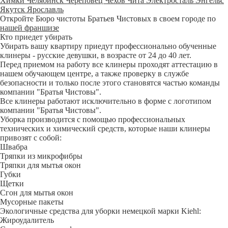
Химки
Челябинск
Череповец
Чехов
Чита
Электросталь
Энгельс
Якутск
Ярославль
Откройте Бюро чистоты Братьев Чистовых в своем городе по
нашей франшизе
Кто приедет убирать
Убирать вашу квартиру приедут профессионально обученные
клинеры - русские девушки, в возрасте от 24 до 40 лет.
Перед приемом на работу все клинеры проходят аттестацию в
нашем обучающем центре, а также проверку в службе
безопасности и только после этого становятся частью команды
компании "Братья Чистовы".
Все клинеры работают исключительно в форме с логотипом
компании "Братья Чистовы".
Уборка производится с помощью профессиональных
технических и химический средств, которые наши клинеры
привозят с собой:
Швабра
Тряпки из микрофибры
Тряпки для мытья окон
Губки
Щетки
Сгон для мытья окон
Мусорные пакеты
Экологичные средства для уборки немецкой марки Kiehl:
Жироудалитель