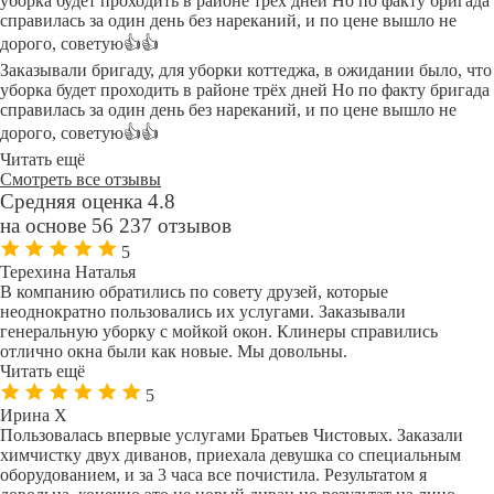
уборка будет проходить в районе трёх дней Но по факту бригада
справилась за один день без нареканий, и по цене вышло не
дорого, советую👍👍
Заказывали бригаду, для уборки коттеджа, в ожидании было, что
уборка будет проходить в районе трёх дней Но по факту бригада
справилась за один день без нареканий, и по цене вышло не
дорого, советую👍👍
Читать ещё
Смотреть все отзывы
Средняя оценка 4.8
на основе 56 237 отзывов
5
Терехина Наталья
В компанию обратились по совету друзей, которые
неоднократно пользовались их услугами. Заказывали
генеральную уборку с мойкой окон. Клинеры справились
отлично окна были как новые. Мы довольны.
Читать ещё
5
Ирина Х
Пользовалась впервые услугами Братьев Чистовых. Заказали
химчистку двух диванов, приехала девушка со специальным
оборудованием, и за 3 часа все почистила. Результатом я