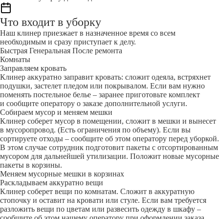
Что входит в уборку
Наш клинер приезжает в назначенное время со всем
необходимым и сразу приступает к делу.
Быстрая
Генеральная
После ремонта
Комнаты
Заправляем кровать
Клинер аккуратно заправит кровать: сложит одеяла, встряхнет
подушки, застелет пледом или покрывалом. Если вам нужно
поменять постельное белье – заранее приготовьте комплект
и сообщите оператору о заказе дополнительной услуги.
Собираем мусор и меняем мешки
Клинер соберет мусор в помещении, сложит в мешки и вынесет
в мусоропровод. (Есть ограничения по объему). Если вы
сортируете отходы – сообщите об этом оператору перед уборкой.
В этом случае сотрудник подготовит пакеты с отсортированным
мусором для дальнейшей утилизации. Положит новые мусорные
пакеты в корзины.
Меняем мусорные мешки в корзинах
Раскладываем аккуратно вещи
Клинер соберет вещи по комнатам. Сложит в аккуратную
стопочку и оставит на кровати или стуле. Если вам требуется
разложить вещи по цветам или развесить одежду в шкафу –
сообщите об этом нашему оператору при оформлении заказа.