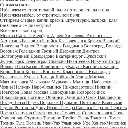
Снимаем скотч
Избавляем от строительной пыли потолок, стены и пол
Избавляем мебель от строительной пыли
Оттираем следы и капли краски, штукатурки, затирки, клея
(не более 2 см диаметром)
Выберите свой город
Москва
Санкт-Петербург
Адлер
Апрелевка
Архангельск
Астрахань
Балашиха
Батайск
Благовещенск
Брянск
Великий
Новгород
Видное
Владивосток
Владимир
Волгоград
Вологда
Воронеж
Геленджик
Грозный
Дзержинск
Дмитров
Долгопрудный
Домодедово
Екатеринбург
Жуковский
Зеленогорск
Зеленоград
Иваново
Ивантеевка
Иркутск
Истра
Йошкар-Ола
Казань
Калининград
Калуга
Каспийск
Кашира
Киров
Клин
Королёв
Кострома
Красногорск
Краснодар
Красноярск
Курган
Липецк
Лобня
Люберцы
Магадан
Магнитогорск
Махачкала
Мурманск
Мытищи
Набережные
Челны
Нальчик
Наро-Фоминск
Нижневартовск
Нижний
Новгород
Новая Москва
Новокузнецк
Новороссийск
Новосибирск
Ногинск
Обнинск
Одинцово
Омск
Павловский
Посад
Пенза
Пермь
Подольск
Пушкино
Пятигорск
Раменское
Реутов
Ростов-на-Дону
Рязань
Самара
Саранск
Саратов
Сергиев
Посад
Серпухов
Симферополь
Смоленск
Солнечногорск
Сочи
Ставрополь
Ступино
Таганрог
Тамбов
Тверь
Тольятти
Томск
Троицк
Тула
Тюмень
Улан-Удэ
Ульяновск
Уфа
Ханты-Мансийск