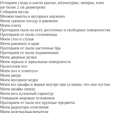
Оттираем следы и капли краски, штукатурки, затирки, клея
(не более 2 см диаметром)
Собираем мусор
Меняем пакеты в мусорных корзинах
Моем грязную посуду в раковине
Моем плиту
Протираем пыль на всех доступных и свободных поверхностях
Протираем от пыли столешницы
Моем стол и стулья
Моем раковину и кран
Протираем от пыли настенные бра
Протираем от пыли подоконники
Моем дверные ручки
Моем зеркала и зеркальные поверхности
Пылесосим пол
Моем пол и плинтуса
Моем двери
Моем мусорное ведро
Моем все шкафы и ящики внутри при условии, что они пустые
Моем шкафы сверху
Моем весь кухонный гарнитур
Отмываем жировые отложения
Протираем от пыли все крупные предметы
Моем радиаторы отопления
Моем розетки/выключатели