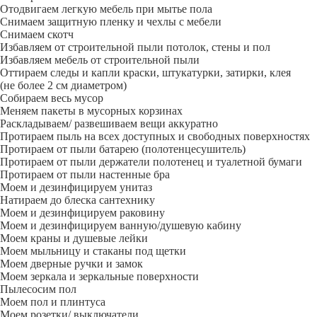
Отодвигаем легкую мебель при мытье пола
Снимаем защитную пленку и чехлы с мебели
Снимаем скотч
Избавляем от строительной пыли потолок, стены и пол
Избавляем мебель от строительной пыли
Оттираем следы и капли краски, штукатурки, затирки, клея
(не более 2 см диаметром)
Собираем весь мусор
Меняем пакеты в мусорных корзинах
Раскладываем/ развешиваем вещи аккуратно
Протираем пыль на всех доступных и свободных поверхностях
Протираем от пыли батарею (полотенцесушитель)
Протираем от пыли держатели полотенец и туалетной бумаги
Протираем от пыли настенные бра
Моем и дезинфицируем унитаз
Натираем до блеска сантехнику
Моем и дезинфицируем раковину
Моем и дезинфицируем ванную/душевую кабину
Моем краны и душевые лейки
Моем мыльницу и стаканы под щетки
Моем дверные ручки и замок
Моем зеркала и зеркальные поверхности
Пылесосим пол
Моем пол и плинтуса
Моем розетки/ выключатели