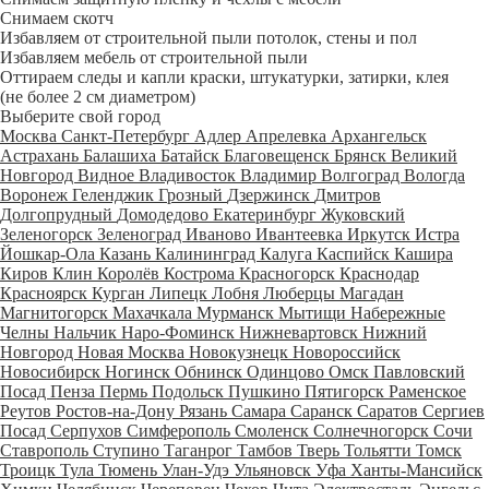
Снимаем скотч
Избавляем от строительной пыли потолок, стены и пол
Избавляем мебель от строительной пыли
Оттираем следы и капли краски, штукатурки, затирки, клея
(не более 2 см диаметром)
Выберите свой город
Москва
Санкт-Петербург
Адлер
Апрелевка
Архангельск
Астрахань
Балашиха
Батайск
Благовещенск
Брянск
Великий
Новгород
Видное
Владивосток
Владимир
Волгоград
Вологда
Воронеж
Геленджик
Грозный
Дзержинск
Дмитров
Долгопрудный
Домодедово
Екатеринбург
Жуковский
Зеленогорск
Зеленоград
Иваново
Ивантеевка
Иркутск
Истра
Йошкар-Ола
Казань
Калининград
Калуга
Каспийск
Кашира
Киров
Клин
Королёв
Кострома
Красногорск
Краснодар
Красноярск
Курган
Липецк
Лобня
Люберцы
Магадан
Магнитогорск
Махачкала
Мурманск
Мытищи
Набережные
Челны
Нальчик
Наро-Фоминск
Нижневартовск
Нижний
Новгород
Новая Москва
Новокузнецк
Новороссийск
Новосибирск
Ногинск
Обнинск
Одинцово
Омск
Павловский
Посад
Пенза
Пермь
Подольск
Пушкино
Пятигорск
Раменское
Реутов
Ростов-на-Дону
Рязань
Самара
Саранск
Саратов
Сергиев
Посад
Серпухов
Симферополь
Смоленск
Солнечногорск
Сочи
Ставрополь
Ступино
Таганрог
Тамбов
Тверь
Тольятти
Томск
Троицк
Тула
Тюмень
Улан-Удэ
Ульяновск
Уфа
Ханты-Мансийск