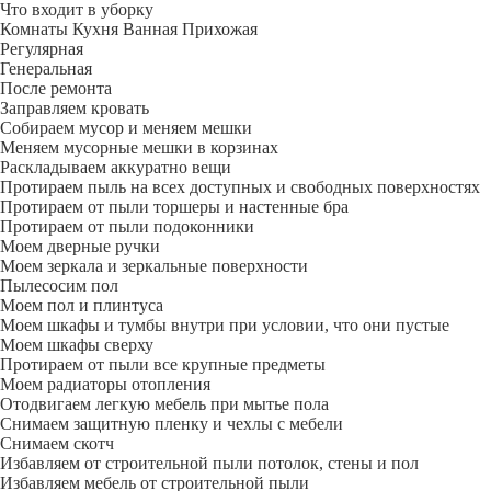
Что входит в уборку
Регу­лярная
Гене­ральная
После ремонта
Заправляем кровать
Собираем мусор и меняем мешки
Меняем мусорные мешки в корзинах
Раскладываем аккуратно вещи
Протираем пыль на всех доступных и свободных поверхностях
Протираем от пыли торшеры и настенные бра
Протираем от пыли подоконники
Моем дверные ручки
Моем зеркала и зеркальные поверхности
Пылесосим пол
Моем пол и плинтуса
Моем шкафы и тумбы внутри при условии, что они пустые
Моем шкафы сверху
Протираем от пыли все крупные предметы
Моем радиаторы отопления
Отодвигаем легкую мебель при мытье пола
Снимаем защитную пленку и чехлы с мебели
Снимаем скотч
Избавляем от строительной пыли потолок, стены и пол
Избавляем мебель от строительной пыли