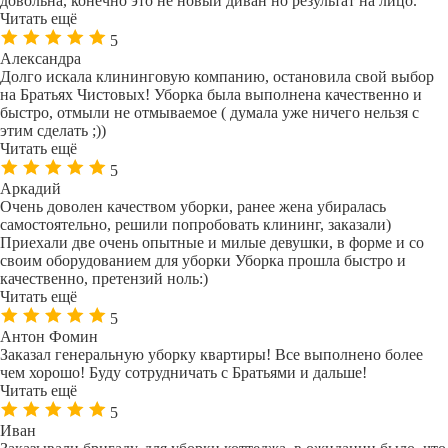
довольна, конечно это не новый диван но результат на лицо.
Читать ещё
5
Александра
Долго искала клининговую компанию, остановила свой выбор
на Братьях Чистовых! Уборка была выполнена качественно и
быстро, отмыли не отмываемое ( думала уже ничего нельзя с
этим сделать ;))
Читать ещё
5
Аркадий
Очень доволен качеством уборки, ранее жена убиралась
самостоятельно, решили попробовать клининг, заказали)
Приехали две очень опытные и милые девушки, в форме и со
своим оборудованием для уборки Уборка прошла быстро и
качественно, претензий ноль:)
Читать ещё
5
Антон Фомин
Заказал генеральную уборку квартиры! Все выполнено более
чем хорошо! Буду сотрудничать с Братьями и дальше!
Читать ещё
5
Иван