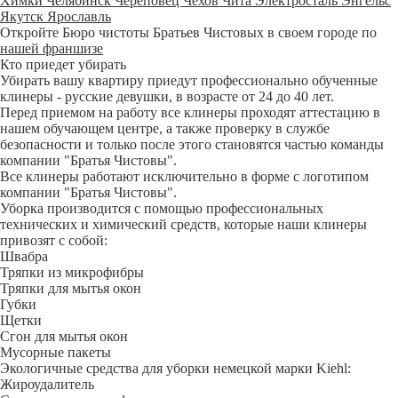
Химки
Челябинск
Череповец
Чехов
Чита
Электросталь
Энгельс
Якутск
Ярославль
Откройте Бюро чистоты Братьев Чистовых в своем городе по
нашей франшизе
Кто приедет убирать
Убирать вашу квартиру приедут профессионально обученные
клинеры - русские девушки, в возрасте от 24 до 40 лет.
Перед приемом на работу все клинеры проходят аттестацию в
нашем обучающем центре, а также проверку в службе
безопасности и только после этого становятся частью команды
компании "Братья Чистовы".
Все клинеры работают исключительно в форме с логотипом
компании "Братья Чистовы".
Уборка производится с помощью профессиональных
технических и химический средств, которые наши клинеры
привозят с собой:
Швабра
Тряпки из микрофибры
Тряпки для мытья окон
Губки
Щетки
Сгон для мытья окон
Мусорные пакеты
Экологичные средства для уборки немецкой марки Kiehl:
Жироудалитель