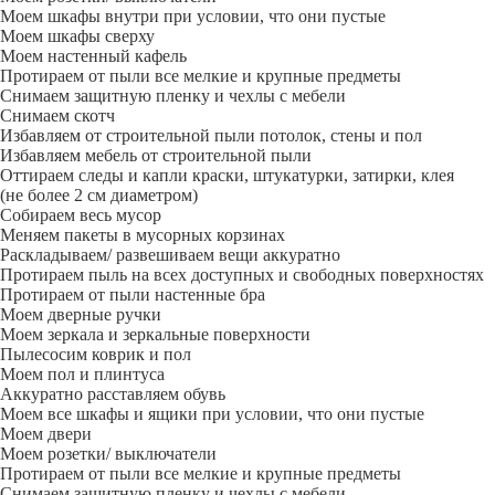
Моем шкафы внутри при условии, что они пустые
Моем шкафы сверху
Моем настенный кафель
Протираем от пыли все мелкие и крупные предметы
Снимаем защитную пленку и чехлы с мебели
Снимаем скотч
Избавляем от строительной пыли потолок, стены и пол
Избавляем мебель от строительной пыли
Оттираем следы и капли краски, штукатурки, затирки, клея
(не более 2 см диаметром)
Собираем весь мусор
Меняем пакеты в мусорных корзинах
Раскладываем/ развешиваем вещи аккуратно
Протираем пыль на всех доступных и свободных поверхностях
Протираем от пыли настенные бра
Моем дверные ручки
Моем зеркала и зеркальные поверхности
Пылесосим коврик и пол
Моем пол и плинтуса
Аккуратно расставляем обувь
Моем все шкафы и ящики при условии, что они пустые
Моем двери
Моем розетки/ выключатели
Протираем от пыли все мелкие и крупные предметы
Снимаем защитную пленку и чехлы с мебели