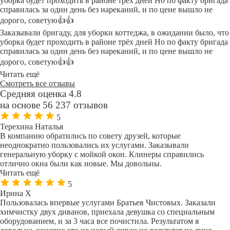
уборка будет проходить в районе трёх дней Но по факту бригада
справилась за один день без нареканий, и по цене вышло не
дорого, советую👍👍
Заказывали бригаду, для уборки коттеджа, в ожидании было, что
уборка будет проходить в районе трёх дней Но по факту бригада
справилась за один день без нареканий, и по цене вышло не
дорого, советую👍👍
Читать ещё
Смотреть все отзывы
Средняя оценка 4.8
на основе 56 237 отзывов
5
Терехина Наталья
В компанию обратились по совету друзей, которые
неоднократно пользовались их услугами. Заказывали
генеральную уборку с мойкой окон. Клинеры справились
отлично окна были как новые. Мы довольны.
Читать ещё
5
Ирина Х
Пользовалась впервые услугами Братьев Чистовых. Заказали
химчистку двух диванов, приехала девушка со специальным
оборудованием, и за 3 часа все почистила. Результатом я