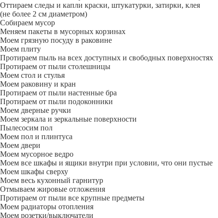
Оттираем следы и капли краски, штукатурки, затирки, клея
(не более 2 см диаметром)
Собираем мусор
Меняем пакеты в мусорных корзинах
Моем грязную посуду в раковине
Моем плиту
Протираем пыль на всех доступных и свободных поверхностях
Протираем от пыли столешницы
Моем стол и стулья
Моем раковину и кран
Протираем от пыли настенные бра
Протираем от пыли подоконники
Моем дверные ручки
Моем зеркала и зеркальные поверхности
Пылесосим пол
Моем пол и плинтуса
Моем двери
Моем мусорное ведро
Моем все шкафы и ящики внутри при условии, что они пустые
Моем шкафы сверху
Моем весь кухонный гарнитур
Отмываем жировые отложения
Протираем от пыли все крупные предметы
Моем радиаторы отопления
Моем розетки/выключатели