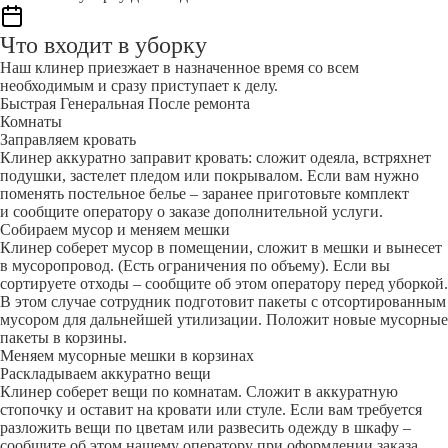
Что входит в уборку
Наш клинер приезжает в назначенное время со всем
необходимым и сразу приступает к делу.
Быстрая
Генеральная
После ремонта
Комнаты
Заправляем кровать
Клинер аккуратно заправит кровать: сложит одеяла, встряхнет
подушки, застелет пледом или покрывалом. Если вам нужно
поменять постельное белье – заранее приготовьте комплект
и сообщите оператору о заказе дополнительной услуги.
Собираем мусор и меняем мешки
Клинер соберет мусор в помещении, сложит в мешки и вынесет
в мусоропровод. (Есть ограничения по объему). Если вы
сортируете отходы – сообщите об этом оператору перед уборкой.
В этом случае сотрудник подготовит пакеты с отсортированным
мусором для дальнейшей утилизации. Положит новые мусорные
пакеты в корзины.
Меняем мусорные мешки в корзинах
Раскладываем аккуратно вещи
Клинер соберет вещи по комнатам. Сложит в аккуратную
стопочку и оставит на кровати или стуле. Если вам требуется
разложить вещи по цветам или развесить одежду в шкафу –
сообщите об этом нашему оператору при оформлении заказа.