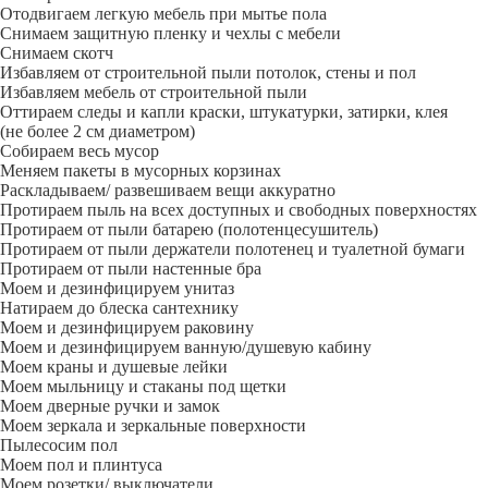
Отодвигаем легкую мебель при мытье пола
Снимаем защитную пленку и чехлы с мебели
Снимаем скотч
Избавляем от строительной пыли потолок, стены и пол
Избавляем мебель от строительной пыли
Оттираем следы и капли краски, штукатурки, затирки, клея
(не более 2 см диаметром)
Собираем весь мусор
Меняем пакеты в мусорных корзинах
Раскладываем/ развешиваем вещи аккуратно
Протираем пыль на всех доступных и свободных поверхностях
Протираем от пыли батарею (полотенцесушитель)
Протираем от пыли держатели полотенец и туалетной бумаги
Протираем от пыли настенные бра
Моем и дезинфицируем унитаз
Натираем до блеска сантехнику
Моем и дезинфицируем раковину
Моем и дезинфицируем ванную/душевую кабину
Моем краны и душевые лейки
Моем мыльницу и стаканы под щетки
Моем дверные ручки и замок
Моем зеркала и зеркальные поверхности
Пылесосим пол
Моем пол и плинтуса
Моем розетки/ выключатели