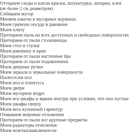
Оттираем следы и капли краски, штукатурки, затирки, клея
(не более 2 см диаметром)
Собираем мусор
Меняем пакеты в мусорных корзинах
Моем грязную посуду в раковине
Моем плиту
Протираем пыль на всех доступных и свободных поверхностях
Протираем от пыли столешницы
Моем стол и стулья
Моем раковину и кран
Протираем от пыли настенные бра
Протираем от пыли подоконники
Моем дверные ручки
Моем зеркала и зеркальные поверхности
Пылесосим пол
Моем пол и плинтуса
Моем двери
Моем мусорное ведро
Моем все шкафы и ящики внутри при условии, что они пустые
Моем шкафы сверху
Моем весь кухонный гарнитур
Отмываем жировые отложения
Протираем от пыли все крупные предметы
Моем радиаторы отопления
Моем розетки/выключатели