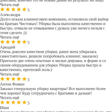
довольна, конечно это не новый диван но результат на лицо.
Читать ещё
5
Александра
Долго искала клининговую компанию, остановила свой выбор
на Братьях Чистовых! Уборка была выполнена качественно и
быстро, отмыли не отмываемое ( думала уже ничего нельзя с
этим сделать ;))
Читать ещё
5
Аркадий
Очень доволен качеством уборки, ранее жена убиралась
самостоятельно, решили попробовать клининг, заказали)
Приехали две очень опытные и милые девушки, в форме и со
своим оборудованием для уборки Уборка прошла быстро и
качественно, претензий ноль:)
Читать ещё
5
Антон Фомин
Заказал генеральную уборку квартиры! Все выполнено более
чем хорошо! Буду сотрудничать с Братьями и дальше!
Читать ещё
5
Иван