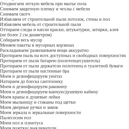
Отодвигаем легкую мебель при мытье пола
Снимаем защитную пленку и чехлы с мебели
Снимаем скотч
Избавляем от строительной пыли потолок, стены и пол
Избавляем мебель от строительной пыли
Оттираем следы и капли краски, штукатурки, затирки, клея
(не более 2 см диаметром)
Собираем весь мусор
Меняем пакеты в мусорных корзинах
Раскладываем/ развешиваем вещи аккуратно
Протираем пыль на всех доступных и свободных поверхностях
Протираем от пыли батарею (полотенцесушитель)
Протираем от пыли держатели полотенец и туалетной бумаги
Протираем от пыли настенные бра
Моем и дезинфицируем унитаз
Натираем до блеска сантехнику
Моем и дезинфицируем раковину
Моем и дезинфицируем ванную/душевую кабину
Моем краны и душевые лейки
Моем мыльницу и стаканы под щетки
Моем дверные ручки и замок
Моем зеркала и зеркальные поверхности
Пылесосим пол
Моем пол и плинтуса
Моем розетки/ выключатели