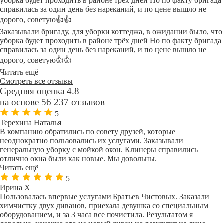
уборка будет проходить в районе трёх дней Но по факту бригада
справилась за один день без нареканий, и по цене вышло не
дорого, советую👍👍
Заказывали бригаду, для уборки коттеджа, в ожидании было, что
уборка будет проходить в районе трёх дней Но по факту бригада
справилась за один день без нареканий, и по цене вышло не
дорого, советую👍👍
Читать ещё
Смотреть все отзывы
Средняя оценка 4.8
на основе 56 237 отзывов
5
Терехина Наталья
В компанию обратились по совету друзей, которые
неоднократно пользовались их услугами. Заказывали
генеральную уборку с мойкой окон. Клинеры справились
отлично окна были как новые. Мы довольны.
Читать ещё
5
Ирина Х
Пользовалась впервые услугами Братьев Чистовых. Заказали
химчистку двух диванов, приехала девушка со специальным
оборудованием, и за 3 часа все почистила. Результатом я