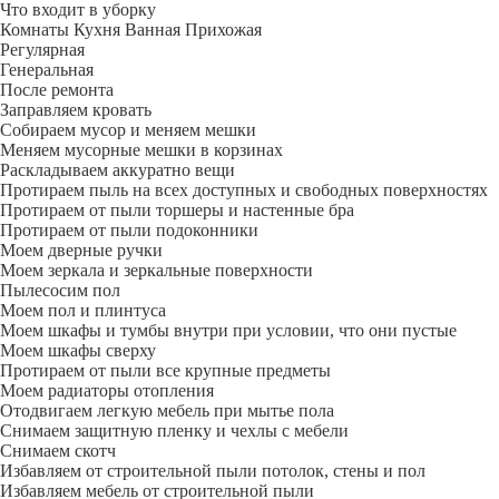
Что входит в уборку
Регу­лярная
Гене­ральная
После ремонта
Заправляем кровать
Собираем мусор и меняем мешки
Меняем мусорные мешки в корзинах
Раскладываем аккуратно вещи
Протираем пыль на всех доступных и свободных поверхностях
Протираем от пыли торшеры и настенные бра
Протираем от пыли подоконники
Моем дверные ручки
Моем зеркала и зеркальные поверхности
Пылесосим пол
Моем пол и плинтуса
Моем шкафы и тумбы внутри при условии, что они пустые
Моем шкафы сверху
Протираем от пыли все крупные предметы
Моем радиаторы отопления
Отодвигаем легкую мебель при мытье пола
Снимаем защитную пленку и чехлы с мебели
Снимаем скотч
Избавляем от строительной пыли потолок, стены и пол
Избавляем мебель от строительной пыли