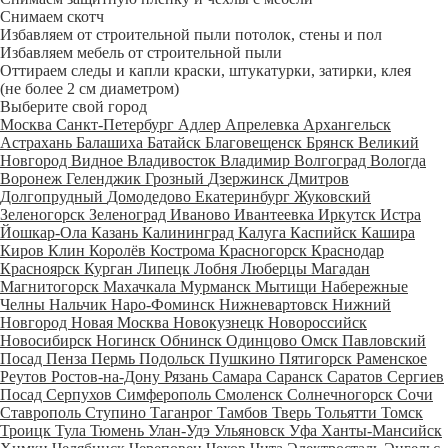
Снимаем скотч
Избавляем от строительной пыли потолок, стены и пол
Избавляем мебель от строительной пыли
Оттираем следы и капли краски, штукатурки, затирки, клея
(не более 2 см диаметром)
Выберите свой город
Москва
Санкт-Петербург
Адлер
Апрелевка
Архангельск
Астрахань
Балашиха
Батайск
Благовещенск
Брянск
Великий
Новгород
Видное
Владивосток
Владимир
Волгоград
Вологда
Воронеж
Геленджик
Грозный
Дзержинск
Дмитров
Долгопрудный
Домодедово
Екатеринбург
Жуковский
Зеленогорск
Зеленоград
Иваново
Ивантеевка
Иркутск
Истра
Йошкар-Ола
Казань
Калининград
Калуга
Каспийск
Кашира
Киров
Клин
Королёв
Кострома
Красногорск
Краснодар
Красноярск
Курган
Липецк
Лобня
Люберцы
Магадан
Магнитогорск
Махачкала
Мурманск
Мытищи
Набережные
Челны
Нальчик
Наро-Фоминск
Нижневартовск
Нижний
Новгород
Новая Москва
Новокузнецк
Новороссийск
Новосибирск
Ногинск
Обнинск
Одинцово
Омск
Павловский
Посад
Пенза
Пермь
Подольск
Пушкино
Пятигорск
Раменское
Реутов
Ростов-на-Дону
Рязань
Самара
Саранск
Саратов
Сергиев
Посад
Серпухов
Симферополь
Смоленск
Солнечногорск
Сочи
Ставрополь
Ступино
Таганрог
Тамбов
Тверь
Тольятти
Томск
Троицк
Тула
Тюмень
Улан-Удэ
Ульяновск
Уфа
Ханты-Мансийск