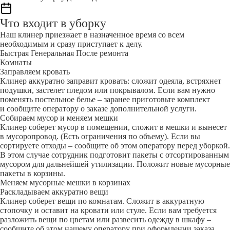
Что входит в уборку
Наш клинер приезжает в назначенное время со всем
необходимым и сразу приступает к делу.
Быстрая
Генеральная
После ремонта
Комнаты
Заправляем кровать
Клинер аккуратно заправит кровать: сложит одеяла, встряхнет
подушки, застелет пледом или покрывалом. Если вам нужно
поменять постельное белье – заранее приготовьте комплект
и сообщите оператору о заказе дополнительной услуги.
Собираем мусор и меняем мешки
Клинер соберет мусор в помещении, сложит в мешки и вынесет
в мусоропровод. (Есть ограничения по объему). Если вы
сортируете отходы – сообщите об этом оператору перед уборкой.
В этом случае сотрудник подготовит пакеты с отсортированным
мусором для дальнейшей утилизации. Положит новые мусорные
пакеты в корзины.
Меняем мусорные мешки в корзинах
Раскладываем аккуратно вещи
Клинер соберет вещи по комнатам. Сложит в аккуратную
стопочку и оставит на кровати или стуле. Если вам требуется
разложить вещи по цветам или развесить одежду в шкафу –
сообщите об этом нашему оператору при оформлении заказа.