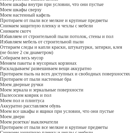
Моем шкафы внутри при условии, что они пустые
Моем шкафы сверху
Моем настенный кафель
Протираем от пыли все мелкие и крупные предметы
Снимаем защитную пленку и чехлы с мебели
Снимаем скотч
Избавляем от строительной пыли потолок, стены и пол
Избавляем мебель от строительной пыли
Оттираем следы и капли краски, штукатурки, затирки, клея
(не более 2 см диаметром)
Собираем весь мусор
Меняем пакеты в мусорных корзинах
Раскладываем/ развешиваем вещи аккуратно
Протираем пыль на всех доступных и свободных поверхностях
Протираем от пыли настенные бра
Моем дверные ручки
Моем зеркала и зеркальные поверхности
Пылесосим коврик и пол
Моем пол и плинтуса
Аккуратно расставляем обувь
Моем все шкафы и ящики при условии, что они пустые
Моем двери
Моем розетки/ выключатели
Протираем от пыли все мелкие и крупные предметы
Снимаем защитную пленку и чехлы с мебели