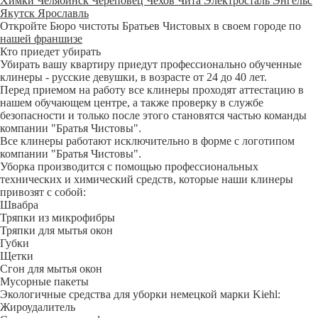
Химки
Челябинск
Череповец
Чехов
Чита
Электросталь
Энгельс
Якутск
Ярославль
Откройте Бюро чистоты Братьев Чистовых в своем городе по
нашей франшизе
Кто приедет убирать
Убирать вашу квартиру приедут профессионально обученные
клинеры - русские девушки, в возрасте от 24 до 40 лет.
Перед приемом на работу все клинеры проходят аттестацию в
нашем обучающем центре, а также проверку в службе
безопасности и только после этого становятся частью команды
компании "Братья Чистовы".
Все клинеры работают исключительно в форме с логотипом
компании "Братья Чистовы".
Уборка производится с помощью профессиональных
технических и химический средств, которые наши клинеры
привозят с собой:
Швабра
Тряпки из микрофибры
Тряпки для мытья окон
Губки
Щетки
Сгон для мытья окон
Мусорные пакеты
Экологичные средства для уборки немецкой марки Kiehl:
Жироудалитель