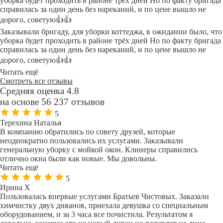
уборка будет проходить в районе трёх дней Но по факту бригада
справилась за один день без нареканий, и по цене вышло не
дорого, советую👍👍
Заказывали бригаду, для уборки коттеджа, в ожидании было, что
уборка будет проходить в районе трёх дней Но по факту бригада
справилась за один день без нареканий, и по цене вышло не
дорого, советую👍👍
Читать ещё
Смотреть все отзывы
Средняя оценка 4.8
на основе 56 237 отзывов
5
Терехина Наталья
В компанию обратились по совету друзей, которые
неоднократно пользовались их услугами. Заказывали
генеральную уборку с мойкой окон. Клинеры справились
отлично окна были как новые. Мы довольны.
Читать ещё
5
Ирина Х
Пользовалась впервые услугами Братьев Чистовых. Заказали
химчистку двух диванов, приехала девушка со специальным
оборудованием, и за 3 часа все почистила. Результатом я