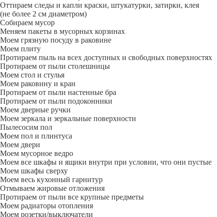
Оттираем следы и капли краски, штукатурки, затирки, клея
(не более 2 см диаметром)
Собираем мусор
Меняем пакеты в мусорных корзинах
Моем грязную посуду в раковине
Моем плиту
Протираем пыль на всех доступных и свободных поверхностях
Протираем от пыли столешницы
Моем стол и стулья
Моем раковину и кран
Протираем от пыли настенные бра
Протираем от пыли подоконники
Моем дверные ручки
Моем зеркала и зеркальные поверхности
Пылесосим пол
Моем пол и плинтуса
Моем двери
Моем мусорное ведро
Моем все шкафы и ящики внутри при условии, что они пустые
Моем шкафы сверху
Моем весь кухонный гарнитур
Отмываем жировые отложения
Протираем от пыли все крупные предметы
Моем радиаторы отопления
Моем розетки/выключатели