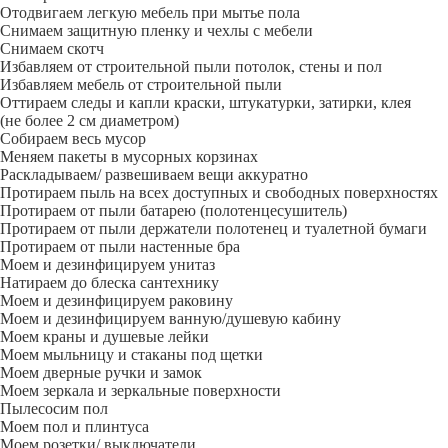
Отодвигаем легкую мебель при мытье пола
Снимаем защитную пленку и чехлы с мебели
Снимаем скотч
Избавляем от строительной пыли потолок, стены и пол
Избавляем мебель от строительной пыли
Оттираем следы и капли краски, штукатурки, затирки, клея
(не более 2 см диаметром)
Собираем весь мусор
Меняем пакеты в мусорных корзинах
Раскладываем/ развешиваем вещи аккуратно
Протираем пыль на всех доступных и свободных поверхностях
Протираем от пыли батарею (полотенцесушитель)
Протираем от пыли держатели полотенец и туалетной бумаги
Протираем от пыли настенные бра
Моем и дезинфицируем унитаз
Натираем до блеска сантехнику
Моем и дезинфицируем раковину
Моем и дезинфицируем ванную/душевую кабину
Моем краны и душевые лейки
Моем мыльницу и стаканы под щетки
Моем дверные ручки и замок
Моем зеркала и зеркальные поверхности
Пылесосим пол
Моем пол и плинтуса
Моем розетки/ выключатели