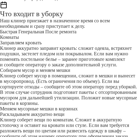
Что входит в уборку
Наш клинер приезжает в назначенное время со всем
необходимым и сразу приступает к делу.
Быстрая
Генеральная
После ремонта
Комнаты
Заправляем кровать
Клинер аккуратно заправит кровать: сложит одеяла, встряхнет
подушки, застелет пледом или покрывалом. Если вам нужно
поменять постельное белье – заранее приготовьте комплект
и сообщите оператору о заказе дополнительной услуги.
Собираем мусор и меняем мешки
Клинер соберет мусор в помещении, сложит в мешки и вынесет
в мусоропровод. (Есть ограничения по объему). Если вы
сортируете отходы – сообщите об этом оператору перед уборкой.
В этом случае сотрудник подготовит пакеты с отсортированным
мусором для дальнейшей утилизации. Положит новые мусорные
пакеты в корзины.
Меняем мусорные мешки в корзинах
Раскладываем аккуратно вещи
Клинер соберет вещи по комнатам. Сложит в аккуратную
стопочку и оставит на кровати или стуле. Если вам требуется
разложить вещи по цветам или развесить одежду в шкафу –
сообщите об этом нашему оператору при оформлении заказа.