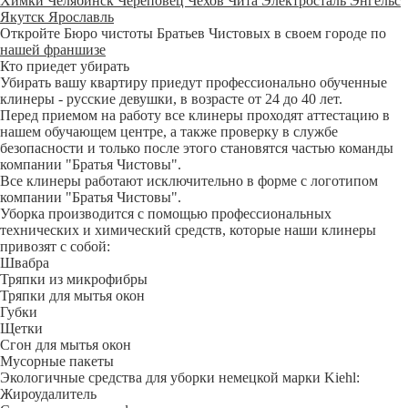
Химки
Челябинск
Череповец
Чехов
Чита
Электросталь
Энгельс
Якутск
Ярославль
Откройте Бюро чистоты Братьев Чистовых в своем городе по
нашей франшизе
Кто приедет убирать
Убирать вашу квартиру приедут профессионально обученные
клинеры - русские девушки, в возрасте от 24 до 40 лет.
Перед приемом на работу все клинеры проходят аттестацию в
нашем обучающем центре, а также проверку в службе
безопасности и только после этого становятся частью команды
компании "Братья Чистовы".
Все клинеры работают исключительно в форме с логотипом
компании "Братья Чистовы".
Уборка производится с помощью профессиональных
технических и химический средств, которые наши клинеры
привозят с собой:
Швабра
Тряпки из микрофибры
Тряпки для мытья окон
Губки
Щетки
Сгон для мытья окон
Мусорные пакеты
Экологичные средства для уборки немецкой марки Kiehl:
Жироудалитель