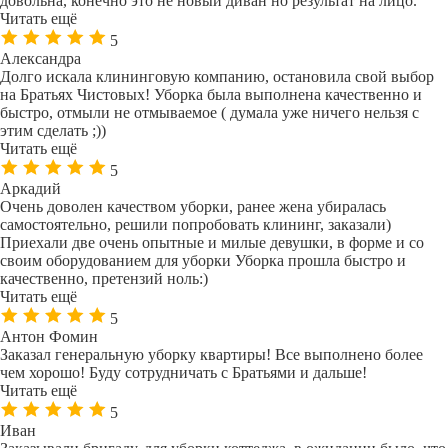
довольна, конечно это не новый диван но результат на лицо.
Читать ещё
5
Александра
Долго искала клининговую компанию, остановила свой выбор
на Братьях Чистовых! Уборка была выполнена качественно и
быстро, отмыли не отмываемое ( думала уже ничего нельзя с
этим сделать ;))
Читать ещё
5
Аркадий
Очень доволен качеством уборки, ранее жена убиралась
самостоятельно, решили попробовать клининг, заказали)
Приехали две очень опытные и милые девушки, в форме и со
своим оборудованием для уборки Уборка прошла быстро и
качественно, претензий ноль:)
Читать ещё
5
Антон Фомин
Заказал генеральную уборку квартиры! Все выполнено более
чем хорошо! Буду сотрудничать с Братьями и дальше!
Читать ещё
5
Иван