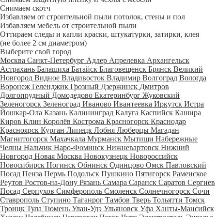
Снимаем скотч
Избавляем от строительной пыли потолок, стены и пол
Избавляем мебель от строительной пыли
Оттираем следы и капли краски, штукатурки, затирки, клея
(не более 2 см диаметром)
Выберите свой город
Москва
Санкт-Петербург
Адлер
Апрелевка
Архангельск
Астрахань
Балашиха
Батайск
Благовещенск
Брянск
Великий
Новгород
Видное
Владивосток
Владимир
Волгоград
Вологда
Воронеж
Геленджик
Грозный
Дзержинск
Дмитров
Долгопрудный
Домодедово
Екатеринбург
Жуковский
Зеленогорск
Зеленоград
Иваново
Ивантеевка
Иркутск
Истра
Йошкар-Ола
Казань
Калининград
Калуга
Каспийск
Кашира
Киров
Клин
Королёв
Кострома
Красногорск
Краснодар
Красноярск
Курган
Липецк
Лобня
Люберцы
Магадан
Магнитогорск
Махачкала
Мурманск
Мытищи
Набережные
Челны
Нальчик
Наро-Фоминск
Нижневартовск
Нижний
Новгород
Новая Москва
Новокузнецк
Новороссийск
Новосибирск
Ногинск
Обнинск
Одинцово
Омск
Павловский
Посад
Пенза
Пермь
Подольск
Пушкино
Пятигорск
Раменское
Реутов
Ростов-на-Дону
Рязань
Самара
Саранск
Саратов
Сергиев
Посад
Серпухов
Симферополь
Смоленск
Солнечногорск
Сочи
Ставрополь
Ступино
Таганрог
Тамбов
Тверь
Тольятти
Томск
Троицк
Тула
Тюмень
Улан-Удэ
Ульяновск
Уфа
Ханты-Мансийск