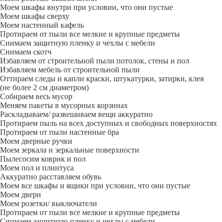
Моем шкафы внутри при условии, что они пустые
Моем шкафы сверху
Моем настенный кафель
Протираем от пыли все мелкие и крупные предметы
Снимаем защитную пленку и чехлы с мебели
Снимаем скотч
Избавляем от строительной пыли потолок, стены и пол
Избавляем мебель от строительной пыли
Оттираем следы и капли краски, штукатурки, затирки, клея
(не более 2 см диаметром)
Собираем весь мусор
Меняем пакеты в мусорных корзинах
Раскладываем/ развешиваем вещи аккуратно
Протираем пыль на всех доступных и свободных поверхностях
Протираем от пыли настенные бра
Моем дверные ручки
Моем зеркала и зеркальные поверхности
Пылесосим коврик и пол
Моем пол и плинтуса
Аккуратно расставляем обувь
Моем все шкафы и ящики при условии, что они пустые
Моем двери
Моем розетки/ выключатели
Протираем от пыли все мелкие и крупные предметы
Снимаем защитную пленку и чехлы с мебели