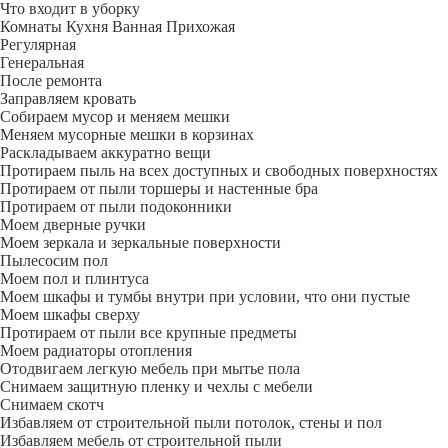
Что входит в уборку
Регу­лярная
Гене­ральная
После ремонта
Заправляем кровать
Собираем мусор и меняем мешки
Меняем мусорные мешки в корзинах
Раскладываем аккуратно вещи
Протираем пыль на всех доступных и свободных поверхностях
Протираем от пыли торшеры и настенные бра
Протираем от пыли подоконники
Моем дверные ручки
Моем зеркала и зеркальные поверхности
Пылесосим пол
Моем пол и плинтуса
Моем шкафы и тумбы внутри при условии, что они пустые
Моем шкафы сверху
Протираем от пыли все крупные предметы
Моем радиаторы отопления
Отодвигаем легкую мебель при мытье пола
Снимаем защитную пленку и чехлы с мебели
Снимаем скотч
Избавляем от строительной пыли потолок, стены и пол
Избавляем мебель от строительной пыли