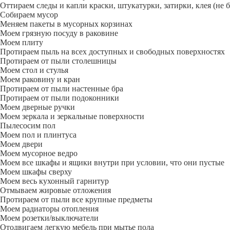
Оттираем следы и капли краски, штукатурки, затирки, клея (не 
Собираем мусор
Меняем пакеты в мусорных корзинах
Моем грязную посуду в раковине
Моем плиту
Протираем пыль на всех доступных и свободных поверхностях
Протираем от пыли столешницы
Моем стол и стулья
Моем раковину и кран
Протираем от пыли настенные бра
Протираем от пыли подоконники
Моем дверные ручки
Моем зеркала и зеркальные поверхности
Пылесосим пол
Моем пол и плинтуса
Моем двери
Моем мусорное ведро
Моем все шкафы и ящики внутри при условии, что они пустые
Моем шкафы сверху
Моем весь кухонный гарнитур
Отмываем жировые отложения
Протираем от пыли все крупные предметы
Моем радиаторы отопления
Моем розетки/выключатели
Отодвигаем легкую мебель при мытье пола