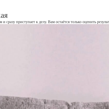
кая
и сразу приступает к делу. Вам остаётся только оценить результ