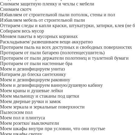
Снимаем защитную пленку и чехлы с мебели
Снимаем скотч
Избавляем от строительной пыли потолок, стены и пол
Избавляем мебель от строительной пыли
Оттираем следы и капли краски, штукатурки, затирки, клея (не 
Собираем весь мусор
Меняем пакеты в мусорных корзинах
Раскладываем/ развешиваем вещи аккуратно
Протираем пыль на всех доступных и свободных поверхностях
Протираем от пыли батарею (полотенцесушитель)
Протираем от пыли держатели полотенец и туалетной бумаги
Протираем от пыли настенные бра
Моем и дезинфицируем унитаз
Натираем до блеска сантехнику
Моем и дезинфицируем раковину
Моем и дезинфицируем ванную/душевую кабину
Моем краны и душевые лейки
Моем мыльницу и стаканы под щетки
Моем дверные ручки и замок
Моем зеркала и зеркальные поверхности
Пылесосим пол
Моем пол и плинтуса
Моем розетки/ выключатели
Моем шкафы внутри при условии, что они пустые
Моем шкафы сверху