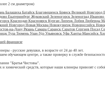
более 2 см диаметром)
ань
Балашиха
Батайск
Благовещенск
Брянск
Великий Новгород
дово
Екатеринбург
Жуковский
Зеленогорск
Зеленоград
Иваново
огорск
Краснодар
Красноярск
Курган
Липецк
Лобня
Люберцы
М
жний Новгород
Новая Москва
Новокузнецк
Новороссийск
Ново
остов-на-Дону
Рязань
Самара
Саранск
Саратов
Сергиев Посад
С
оицк
Тула
Тюмень
Улан-Удэ
Ульяновск
Уфа
Ханты-Мансийск
Хи
шей франшизе
ры - русские девушки, в возрасте от 24 до 40 лет.
шем обучающем центре, а также проверку в службе безопасности
пании "Братья Чистовы".
 и химический средств, которые наши клинеры привозят с собо