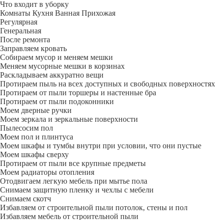
Что входит в уборку
Регу­лярная
Гене­ральная
После ремонта
Заправляем кровать
Собираем мусор и меняем мешки
Меняем мусорные мешки в корзинах
Раскладываем аккуратно вещи
Протираем пыль на всех доступных и свободных поверхностях
Протираем от пыли торшеры и настенные бра
Протираем от пыли подоконники
Моем дверные ручки
Моем зеркала и зеркальные поверхности
Пылесосим пол
Моем пол и плинтуса
Моем шкафы и тумбы внутри при условии, что они пустые
Моем шкафы сверху
Протираем от пыли все крупные предметы
Моем радиаторы отопления
Отодвигаем легкую мебель при мытье пола
Снимаем защитную пленку и чехлы с мебели
Снимаем скотч
Избавляем от строительной пыли потолок, стены и пол
Избавляем мебель от строительной пыли