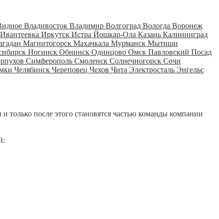
Видное
Владивосток
Владимир
Волгоград
Вологда
Воронеж
Ивантеевка
Иркутск
Истра
Йошкар-Ола
Казань
Калининград
агадан
Магнитогорск
Махачкала
Мурманск
Мытищи
сибирск
Ногинск
Обнинск
Одинцово
Омск
Павловский Посад
ерпухов
Симферополь
Смоленск
Солнечногорск
Сочи
мки
Челябинск
Череповец
Чехов
Чита
Электросталь
Энгельс
 и только после этого становятся частью команды компании
й: