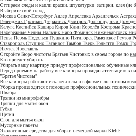
Оттираем следы и капли краски, штукатурки, затирки, клея (не 
Выберите свой город
Москва
Санкт-Петербург
Адлер
Апрелевка
Архангельск
Астрах
Геленджик
Грозный
Дзержинск
Дмитров
Долгопрудный
Домоде
Калуга
Каспийск
Кашира
Киров
Клин
Королёв
Кострома
Красн
Набережные Челны
Нальчик
Наро-Фоминск
Нижневартовск
Ни
Пенза
Пермь
Подольск
Пушкино
Пятигорск
Раменское
Реутов
Р
Ставрополь
Ступино
Таганрог
Тамбов
Тверь
Тольятти
Томск
Тр
Якутск
Ярославль
Откройте Бюро чистоты Братьев Чистовых в своем городе по
на
Кто приедет убирать
Убирать вашу квартиру приедут профессионально обученные клине
Перед приемом на работу все клинеры проходят аттестацию в на
"Братья Чистовы".
Все клинеры работают исключительно в форме с логотипом ком
Уборка производится с помощью профессиональных технических
Швабра
Тряпки из микрофибры
Тряпки для мытья окон
Губки
Щетки
Сгон для мытья окон
Мусорные пакеты
Экологичные средства для уборки немецкой марки Kiehl: