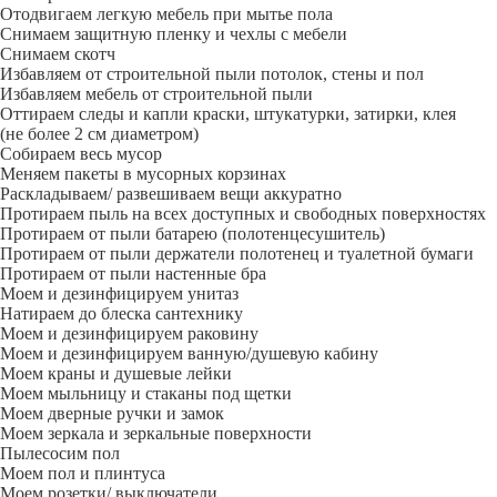
Отодвигаем легкую мебель при мытье пола
Снимаем защитную пленку и чехлы с мебели
Снимаем скотч
Избавляем от строительной пыли потолок, стены и пол
Избавляем мебель от строительной пыли
Оттираем следы и капли краски, штукатурки, затирки, клея
(не более 2 см диаметром)
Собираем весь мусор
Меняем пакеты в мусорных корзинах
Раскладываем/ развешиваем вещи аккуратно
Протираем пыль на всех доступных и свободных поверхностях
Протираем от пыли батарею (полотенцесушитель)
Протираем от пыли держатели полотенец и туалетной бумаги
Протираем от пыли настенные бра
Моем и дезинфицируем унитаз
Натираем до блеска сантехнику
Моем и дезинфицируем раковину
Моем и дезинфицируем ванную/душевую кабину
Моем краны и душевые лейки
Моем мыльницу и стаканы под щетки
Моем дверные ручки и замок
Моем зеркала и зеркальные поверхности
Пылесосим пол
Моем пол и плинтуса
Моем розетки/ выключатели