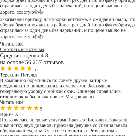
уборка будет проходить в районе трёх дней Но по факту бригада
справилась за один день без нареканий, и по цене вышло не
дорого, советую👍👍
Заказывали бригаду, для уборки коттеджа, в ожидании было, что
уборка будет проходить в районе трёх дней Но по факту бригада
справилась за один день без нареканий, и по цене вышло не
дорого, советую👍👍
Читать ещё
Смотреть все отзывы
Средняя оценка 4.8
на основе 56 237 отзывов
5
Терехина Наталья
В компанию обратились по совету друзей, которые
неоднократно пользовались их услугами. Заказывали
генеральную уборку с мойкой окон. Клинеры справились
отлично окна были как новые. Мы довольны.
Читать ещё
5
Ирина Х
Пользовалась впервые услугами Братьев Чистовых. Заказали
химчистку двух диванов, приехала девушка со специальным
оборудованием, и за 3 часа все почистила. Результатом я