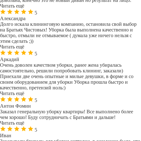
довольна, конечно это не новый диван но результат на лицо.
Читать ещё
5
Александра
Долго искала клининговую компанию, остановила свой выбор
на Братьях Чистовых! Уборка была выполнена качественно и
быстро, отмыли не отмываемое ( думала уже ничего нельзя с
этим сделать ;))
Читать ещё
5
Аркадий
Очень доволен качеством уборки, ранее жена убиралась
самостоятельно, решили попробовать клининг, заказали)
Приехали две очень опытные и милые девушки, в форме и со
своим оборудованием для уборки Уборка прошла быстро и
качественно, претензий ноль:)
Читать ещё
5
Антон Фомин
Заказал генеральную уборку квартиры! Все выполнено более
чем хорошо! Буду сотрудничать с Братьями и дальше!
Читать ещё
5
Иван