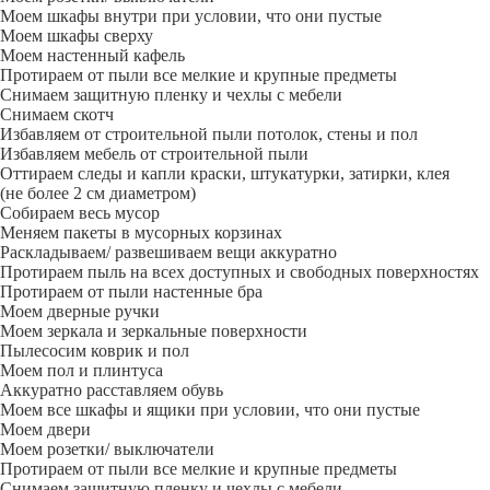
Моем шкафы внутри при условии, что они пустые
Моем шкафы сверху
Моем настенный кафель
Протираем от пыли все мелкие и крупные предметы
Снимаем защитную пленку и чехлы с мебели
Снимаем скотч
Избавляем от строительной пыли потолок, стены и пол
Избавляем мебель от строительной пыли
Оттираем следы и капли краски, штукатурки, затирки, клея
(не более 2 см диаметром)
Собираем весь мусор
Меняем пакеты в мусорных корзинах
Раскладываем/ развешиваем вещи аккуратно
Протираем пыль на всех доступных и свободных поверхностях
Протираем от пыли настенные бра
Моем дверные ручки
Моем зеркала и зеркальные поверхности
Пылесосим коврик и пол
Моем пол и плинтуса
Аккуратно расставляем обувь
Моем все шкафы и ящики при условии, что они пустые
Моем двери
Моем розетки/ выключатели
Протираем от пыли все мелкие и крупные предметы
Снимаем защитную пленку и чехлы с мебели