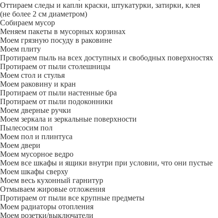
Оттираем следы и капли краски, штукатурки, затирки, клея
(не более 2 см диаметром)
Собираем мусор
Меняем пакеты в мусорных корзинах
Моем грязную посуду в раковине
Моем плиту
Протираем пыль на всех доступных и свободных поверхностях
Протираем от пыли столешницы
Моем стол и стулья
Моем раковину и кран
Протираем от пыли настенные бра
Протираем от пыли подоконники
Моем дверные ручки
Моем зеркала и зеркальные поверхности
Пылесосим пол
Моем пол и плинтуса
Моем двери
Моем мусорное ведро
Моем все шкафы и ящики внутри при условии, что они пустые
Моем шкафы сверху
Моем весь кухонный гарнитур
Отмываем жировые отложения
Протираем от пыли все крупные предметы
Моем радиаторы отопления
Моем розетки/выключатели