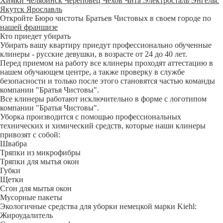
Химки
Челябинск
Череповец
Чехов
Чита
Электросталь
Энгельс
Якутск
Ярославль
Откройте Бюро чистоты Братьев Чистовых в своем городе по
нашей франшизе
Кто приедет убирать
Убирать вашу квартиру приедут профессионально обученные
клинеры - русские девушки, в возрасте от 24 до 40 лет.
Перед приемом на работу все клинеры проходят аттестацию в
нашем обучающем центре, а также проверку в службе
безопасности и только после этого становятся частью команды
компании "Братья Чистовы".
Все клинеры работают исключительно в форме с логотипом
компании "Братья Чистовы".
Уборка производится с помощью профессиональных
технических и химический средств, которые наши клинеры
привозят с собой:
Швабра
Тряпки из микрофибры
Тряпки для мытья окон
Губки
Щетки
Сгон для мытья окон
Мусорные пакеты
Экологичные средства для уборки немецкой марки Kiehl:
Жироудалитель