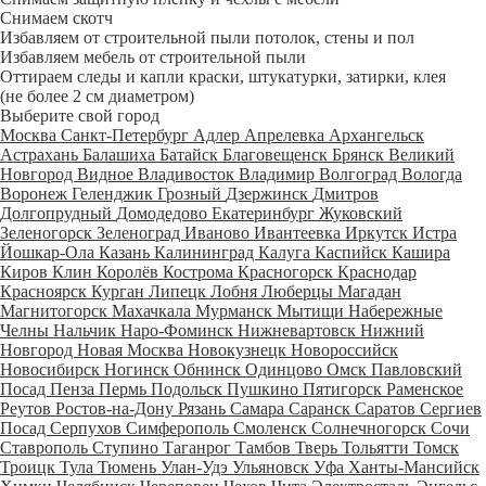
Снимаем скотч
Избавляем от строительной пыли потолок, стены и пол
Избавляем мебель от строительной пыли
Оттираем следы и капли краски, штукатурки, затирки, клея
(не более 2 см диаметром)
Выберите свой город
Москва
Санкт-Петербург
Адлер
Апрелевка
Архангельск
Астрахань
Балашиха
Батайск
Благовещенск
Брянск
Великий
Новгород
Видное
Владивосток
Владимир
Волгоград
Вологда
Воронеж
Геленджик
Грозный
Дзержинск
Дмитров
Долгопрудный
Домодедово
Екатеринбург
Жуковский
Зеленогорск
Зеленоград
Иваново
Ивантеевка
Иркутск
Истра
Йошкар-Ола
Казань
Калининград
Калуга
Каспийск
Кашира
Киров
Клин
Королёв
Кострома
Красногорск
Краснодар
Красноярск
Курган
Липецк
Лобня
Люберцы
Магадан
Магнитогорск
Махачкала
Мурманск
Мытищи
Набережные
Челны
Нальчик
Наро-Фоминск
Нижневартовск
Нижний
Новгород
Новая Москва
Новокузнецк
Новороссийск
Новосибирск
Ногинск
Обнинск
Одинцово
Омск
Павловский
Посад
Пенза
Пермь
Подольск
Пушкино
Пятигорск
Раменское
Реутов
Ростов-на-Дону
Рязань
Самара
Саранск
Саратов
Сергиев
Посад
Серпухов
Симферополь
Смоленск
Солнечногорск
Сочи
Ставрополь
Ступино
Таганрог
Тамбов
Тверь
Тольятти
Томск
Троицк
Тула
Тюмень
Улан-Удэ
Ульяновск
Уфа
Ханты-Мансийск