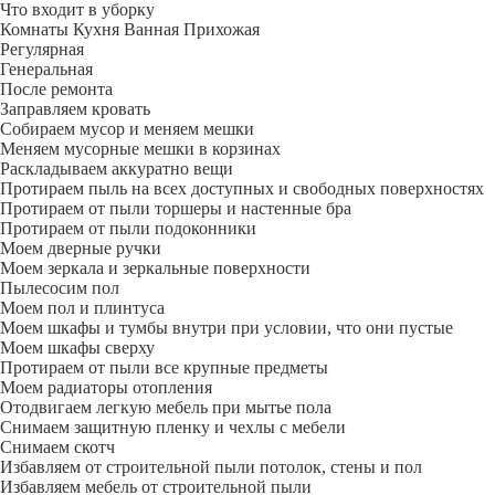
Что входит в уборку
Регу­лярная
Гене­ральная
После ремонта
Заправляем кровать
Собираем мусор и меняем мешки
Меняем мусорные мешки в корзинах
Раскладываем аккуратно вещи
Протираем пыль на всех доступных и свободных поверхностях
Протираем от пыли торшеры и настенные бра
Протираем от пыли подоконники
Моем дверные ручки
Моем зеркала и зеркальные поверхности
Пылесосим пол
Моем пол и плинтуса
Моем шкафы и тумбы внутри при условии, что они пустые
Моем шкафы сверху
Протираем от пыли все крупные предметы
Моем радиаторы отопления
Отодвигаем легкую мебель при мытье пола
Снимаем защитную пленку и чехлы с мебели
Снимаем скотч
Избавляем от строительной пыли потолок, стены и пол
Избавляем мебель от строительной пыли