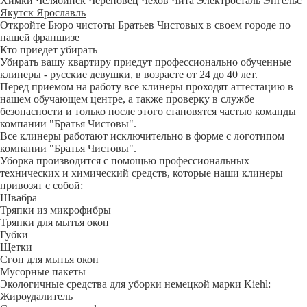
Химки
Челябинск
Череповец
Чехов
Чита
Электросталь
Энгельс
Якутск
Ярославль
Откройте Бюро чистоты Братьев Чистовых в своем городе по
нашей франшизе
Кто приедет убирать
Убирать вашу квартиру приедут профессионально обученные
клинеры - русские девушки, в возрасте от 24 до 40 лет.
Перед приемом на работу все клинеры проходят аттестацию в
нашем обучающем центре, а также проверку в службе
безопасности и только после этого становятся частью команды
компании "Братья Чистовы".
Все клинеры работают исключительно в форме с логотипом
компании "Братья Чистовы".
Уборка производится с помощью профессиональных
технических и химический средств, которые наши клинеры
привозят с собой:
Швабра
Тряпки из микрофибры
Тряпки для мытья окон
Губки
Щетки
Сгон для мытья окон
Мусорные пакеты
Экологичные средства для уборки немецкой марки Kiehl:
Жироудалитель