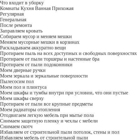
Что входит в уборку
Регу­лярная
Гене­ральная
После ремонта
Заправляем кровать
Собираем мусор и меняем мешки
Меняем мусорные мешки в корзинах
Раскладываем аккуратно вещи
Протираем пыль на всех доступных и свободных поверхностях
Протираем от пыли торшеры и настенные бра
Протираем от пыли подоконники
Моем дверные ручки
Моем зеркала и зеркальные поверхности
Пылесосим пол
Моем пол и плинтуса
Моем шкафы и тумбы внутри при условии, что они пустые
Моем шкафы сверху
Протираем от пыли все крупные предметы
Моем радиаторы отопления
Отодвигаем легкую мебель при мытье пола
Снимаем защитную пленку и чехлы с мебели
Снимаем скотч
Избавляем от строительной пыли потолок, стены и пол
Избавляем мебель от строительной пыли