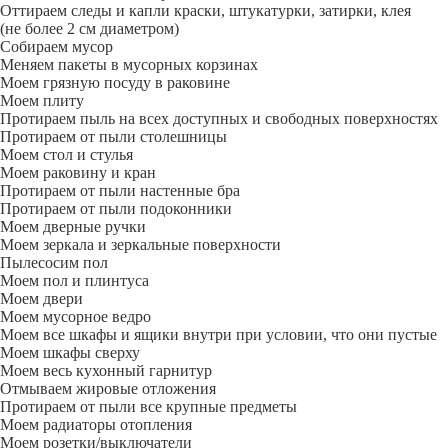
Оттираем следы и капли краски, штукатурки, затирки, клея
(не более 2 см диаметром)
Собираем мусор
Меняем пакеты в мусорных корзинах
Моем грязную посуду в раковине
Моем плиту
Протираем пыль на всех доступных и свободных поверхностях
Протираем от пыли столешницы
Моем стол и стулья
Моем раковину и кран
Протираем от пыли настенные бра
Протираем от пыли подоконники
Моем дверные ручки
Моем зеркала и зеркальные поверхности
Пылесосим пол
Моем пол и плинтуса
Моем двери
Моем мусорное ведро
Моем все шкафы и ящики внутри при условии, что они пустые
Моем шкафы сверху
Моем весь кухонный гарнитур
Отмываем жировые отложения
Протираем от пыли все крупные предметы
Моем радиаторы отопления
Моем розетки/выключатели