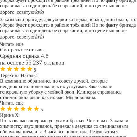
уборка будет проходить в районе трёх дней Но по факту бригада
справилась за один день без нареканий, и по цене вышло не
дорого, советую👍👍
Заказывали бригаду, для уборки коттеджа, в ожидании было, что
уборка будет проходить в районе трёх дней Но по факту бригада
справилась за один день без нареканий, и по цене вышло не
дорого, советую👍👍
Читать ещё
Смотреть все отзывы
Средняя оценка 4.8
на основе 56 237 отзывов
5
Терехина Наталья
В компанию обратились по совету друзей, которые
неоднократно пользовались их услугами. Заказывали
генеральную уборку с мойкой окон. Клинеры справились
отлично окна были как новые. Мы довольны.
Читать ещё
5
Ирина Х
Пользовалась впервые услугами Братьев Чистовых. Заказали
химчистку двух диванов, приехала девушка со специальным
оборудованием, и за 3 часа все почистила. Результатом я