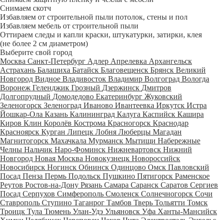
Снимаем скотч
Избавляем от строительной пыли потолок, стены и пол
Избавляем мебель от строительной пыли
Оттираем следы и капли краски, штукатурки, затирки, клея
(не более 2 см диаметром)
Выберите свой город
Москва
Санкт-Петербург
Адлер
Апрелевка
Архангельск
Астрахань
Балашиха
Батайск
Благовещенск
Брянск
Великий
Новгород
Видное
Владивосток
Владимир
Волгоград
Вологда
Воронеж
Геленджик
Грозный
Дзержинск
Дмитров
Долгопрудный
Домодедово
Екатеринбург
Жуковский
Зеленогорск
Зеленоград
Иваново
Ивантеевка
Иркутск
Истра
Йошкар-Ола
Казань
Калининград
Калуга
Каспийск
Кашира
Киров
Клин
Королёв
Кострома
Красногорск
Краснодар
Красноярск
Курган
Липецк
Лобня
Люберцы
Магадан
Магнитогорск
Махачкала
Мурманск
Мытищи
Набережные
Челны
Нальчик
Наро-Фоминск
Нижневартовск
Нижний
Новгород
Новая Москва
Новокузнецк
Новороссийск
Новосибирск
Ногинск
Обнинск
Одинцово
Омск
Павловский
Посад
Пенза
Пермь
Подольск
Пушкино
Пятигорск
Раменское
Реутов
Ростов-на-Дону
Рязань
Самара
Саранск
Саратов
Сергиев
Посад
Серпухов
Симферополь
Смоленск
Солнечногорск
Сочи
Ставрополь
Ступино
Таганрог
Тамбов
Тверь
Тольятти
Томск
Троицк
Тула
Тюмень
Улан-Удэ
Ульяновск
Уфа
Ханты-Мансийск