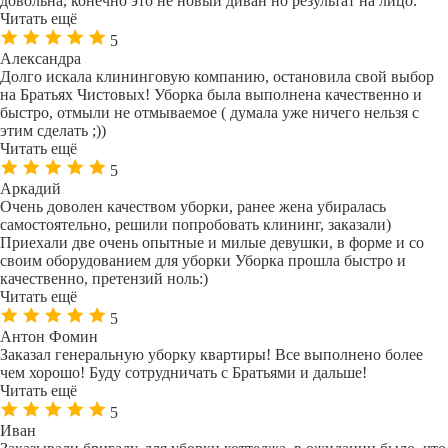
довольна, конечно это не новый диван но результат на лицо.
Читать ещё
5
Александра
Долго искала клининговую компанию, остановила свой выбор
на Братьях Чистовых! Уборка была выполнена качественно и
быстро, отмыли не отмываемое ( думала уже ничего нельзя с
этим сделать ;))
Читать ещё
5
Аркадий
Очень доволен качеством уборки, ранее жена убиралась
самостоятельно, решили попробовать клининг, заказали)
Приехали две очень опытные и милые девушки, в форме и со
своим оборудованием для уборки Уборка прошла быстро и
качественно, претензий ноль:)
Читать ещё
5
Антон Фомин
Заказал генеральную уборку квартиры! Все выполнено более
чем хорошо! Буду сотрудничать с Братьями и дальше!
Читать ещё
5
Иван