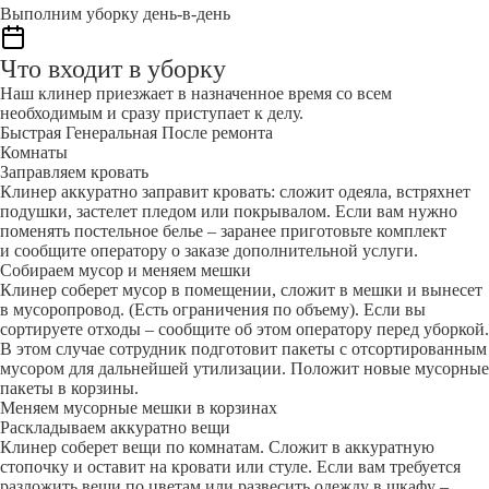
Выполним уборку день-в-день
Что входит в уборку
Наш клинер приезжает в назначенное время со всем
необходимым и сразу приступает к делу.
Быстрая
Генеральная
После ремонта
Комнаты
Заправляем кровать
Клинер аккуратно заправит кровать: сложит одеяла, встряхнет
подушки, застелет пледом или покрывалом. Если вам нужно
поменять постельное белье – заранее приготовьте комплект
и сообщите оператору о заказе дополнительной услуги.
Собираем мусор и меняем мешки
Клинер соберет мусор в помещении, сложит в мешки и вынесет
в мусоропровод. (Есть ограничения по объему). Если вы
сортируете отходы – сообщите об этом оператору перед уборкой.
В этом случае сотрудник подготовит пакеты с отсортированным
мусором для дальнейшей утилизации. Положит новые мусорные
пакеты в корзины.
Меняем мусорные мешки в корзинах
Раскладываем аккуратно вещи
Клинер соберет вещи по комнатам. Сложит в аккуратную
стопочку и оставит на кровати или стуле. Если вам требуется
разложить вещи по цветам или развесить одежду в шкафу –