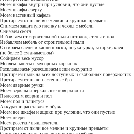
Моем шкафы внутри при условии, что они пустые
Моем шкафы сверху
Моем настенный кафель
Протираем от пыли все мелкие и крупные предметы
Снимаем защитную пленку и чехлы с мебели
Снимаем скотч
Избавляем от строительной пыли потолок, стены и пол
Избавляем мебель от строительной пыли
Оттираем следы и капли краски, штукатурки, затирки, клея
(не более 2 см диаметром)
Собираем весь мусор
Меняем пакеты в мусорных корзинах
Раскладываем/ развешиваем вещи аккуратно
Протираем пыль на всех доступных и свободных поверхностях
Протираем от пыли настенные бра
Моем дверные ручки
Моем зеркала и зеркальные поверхности
Пылесосим коврик и пол
Моем пол и плинтуса
Аккуратно расставляем обувь
Моем все шкафы и ящики при условии, что они пустые
Моем двери
Моем розетки/ выключатели
Протираем от пыли все мелкие и крупные предметы
Снимаем защитную пленку и чехлы с мебели