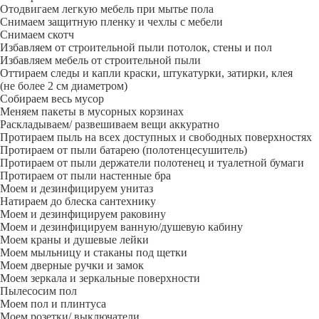
Отодвигаем легкую мебель при мытье пола
Снимаем защитную пленку и чехлы с мебели
Снимаем скотч
Избавляем от строительной пыли потолок, стены и пол
Избавляем мебель от строительной пыли
Оттираем следы и капли краски, штукатурки, затирки, клея
(не более 2 см диаметром)
Собираем весь мусор
Меняем пакеты в мусорных корзинах
Раскладываем/ развешиваем вещи аккуратно
Протираем пыль на всех доступных и свободных поверхностях
Протираем от пыли батарею (полотенцесушитель)
Протираем от пыли держатели полотенец и туалетной бумаги
Протираем от пыли настенные бра
Моем и дезинфицируем унитаз
Натираем до блеска сантехнику
Моем и дезинфицируем раковину
Моем и дезинфицируем ванную/душевую кабину
Моем краны и душевые лейки
Моем мыльницу и стаканы под щетки
Моем дверные ручки и замок
Моем зеркала и зеркальные поверхности
Пылесосим пол
Моем пол и плинтуса
Моем розетки/ выключатели