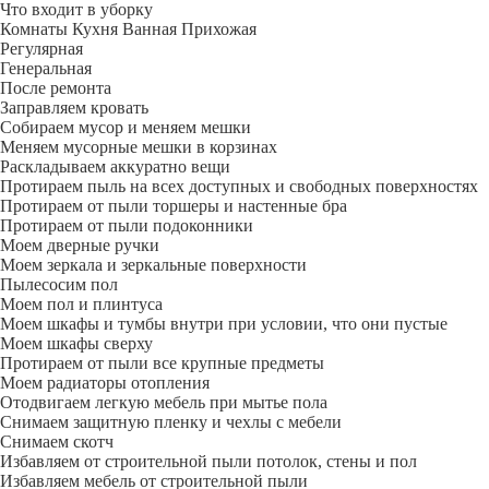
Что входит в уборку
Регу­лярная
Гене­ральная
После ремонта
Заправляем кровать
Собираем мусор и меняем мешки
Меняем мусорные мешки в корзинах
Раскладываем аккуратно вещи
Протираем пыль на всех доступных и свободных поверхностях
Протираем от пыли торшеры и настенные бра
Протираем от пыли подоконники
Моем дверные ручки
Моем зеркала и зеркальные поверхности
Пылесосим пол
Моем пол и плинтуса
Моем шкафы и тумбы внутри при условии, что они пустые
Моем шкафы сверху
Протираем от пыли все крупные предметы
Моем радиаторы отопления
Отодвигаем легкую мебель при мытье пола
Снимаем защитную пленку и чехлы с мебели
Снимаем скотч
Избавляем от строительной пыли потолок, стены и пол
Избавляем мебель от строительной пыли