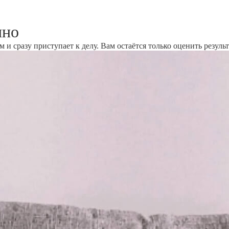
ино
и сразу приступает к делу. Вам остаётся только оценить результ