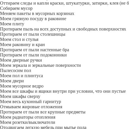
Оттираем следы и капли краски, штукатурки, затирки, клея (не 
Собираем мусор
Меняем пакеты в мусорных корзинах
Моем грязную посуду в раковине
Моем плиту
Протираем пыль на всех доступных и свободных поверхностях
Протираем от пыли столешницы
Моем стол и стулья
Моем раковину и кран
Протираем от пыли настенные бра
Протираем от пыли подоконники
Моем дверные ручки
Моем зеркала и зеркальные поверхности
Пылесосим пол
Моем пол и плинтуса
Моем двери
Моем мусорное ведро
Моем все шкафы и ящики внутри при условии, что они пустые
Моем шкафы сверху
Моем весь кухонный гарнитур
Отмываем жировые отложения
Протираем от пыли все крупные предметы
Моем радиаторы отопления
Моем розетки/выключатели
Отодвигаем легкую мебель при мытье пола