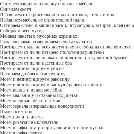
Снимаем защитную пленку и чехлы с мебели
Снимаем скотч
Избавляем от строительной пыли потолок, стены и пол
Избавляем мебель от строительной пыли
Оттираем следы и капли краски, штукатурки, затирки, клея (не 
Собираем весь мусор
Меняем пакеты в мусорных корзинах
Раскладываем/ развешиваем вещи аккуратно
Протираем пыль на всех доступных и свободных поверхностях
Протираем от пыли батарею (полотенцесушитель)
Протираем от пыли держатели полотенец и туалетной бумаги
Протираем от пыли настенные бра
Моем и дезинфицируем унитаз
Натираем до блеска сантехнику
Моем и дезинфицируем раковину
Моем и дезинфицируем ванную/душевую кабину
Моем краны и душевые лейки
Моем мыльницу и стаканы под щетки
Моем дверные ручки и замок
Моем зеркала и зеркальные поверхности
Пылесосим пол
Моем пол и плинтуса
Моем розетки/ выключатели
Моем шкафы внутри при условии, что они пустые
Моем шкафы сверху