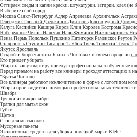
Оттираем следы и капли краски, штукатурки, затирки, клея (не 
Выберите свой город
Москва
Санкт-Петербург
Адлер
Апрелевка
Архангельск
Астрах
Геленджик
Грозный
Дзержинск
Дмитров
Долгопрудный
Домоде
Калуга
Каспийск
Кашира
Киров
Клин
Королёв
Кострома
Красн
Набережные Челны
Нальчик
Наро-Фоминск
Нижневартовск
Ни
Пенза
Пермь
Подольск
Пушкино
Пятигорск
Раменское
Реутов
Р
Ставрополь
Ступино
Таганрог
Тамбов
Тверь
Тольятти
Томск
Тр
Якутск
Ярославль
Откройте Бюро чистоты Братьев Чистовых в своем городе по
на
Кто приедет убирать
Убирать вашу квартиру приедут профессионально обученные клине
Перед приемом на работу все клинеры проходят аттестацию в на
"Братья Чистовы".
Все клинеры работают исключительно в форме с логотипом ком
Уборка производится с помощью профессиональных технических
Швабра
Тряпки из микрофибры
Тряпки для мытья окон
Губки
Щетки
Сгон для мытья окон
Мусорные пакеты
Экологичные средства для уборки немецкой марки Kiehl: