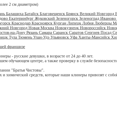
более 2 см диаметром)
ань
Балашиха
Батайск
Благовещенск
Брянск
Великий Новгород
дово
Екатеринбург
Жуковский
Зеленогорск
Зеленоград
Иваново
огорск
Краснодар
Красноярск
Курган
Липецк
Лобня
Люберцы
М
жний Новгород
Новая Москва
Новокузнецк
Новороссийск
Ново
остов-на-Дону
Рязань
Самара
Саранск
Саратов
Сергиев Посад
С
оицк
Тула
Тюмень
Улан-Удэ
Ульяновск
Уфа
Ханты-Мансийск
Хи
шей франшизе
ры - русские девушки, в возрасте от 24 до 40 лет.
шем обучающем центре, а также проверку в службе безопасности
пании "Братья Чистовы".
 и химический средств, которые наши клинеры привозят с собо