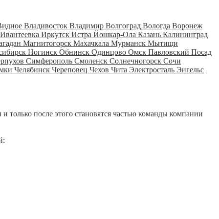
Видное
Владивосток
Владимир
Волгоград
Вологда
Воронеж
Ивантеевка
Иркутск
Истра
Йошкар-Ола
Казань
Калининград
агадан
Магнитогорск
Махачкала
Мурманск
Мытищи
сибирск
Ногинск
Обнинск
Одинцово
Омск
Павловский Посад
ерпухов
Симферополь
Смоленск
Солнечногорск
Сочи
мки
Челябинск
Череповец
Чехов
Чита
Электросталь
Энгельс
 и только после этого становятся частью команды компании
й: