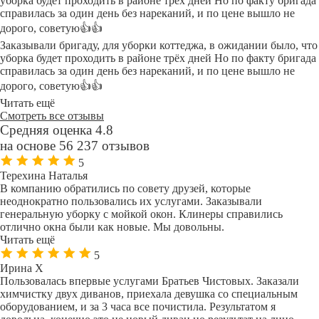
уборка будет проходить в районе трёх дней Но по факту бригада
справилась за один день без нареканий, и по цене вышло не
дорого, советую👍👍
Заказывали бригаду, для уборки коттеджа, в ожидании было, что
уборка будет проходить в районе трёх дней Но по факту бригада
справилась за один день без нареканий, и по цене вышло не
дорого, советую👍👍
Читать ещё
Смотреть все отзывы
Средняя оценка 4.8
на основе 56 237 отзывов
5
Терехина Наталья
В компанию обратились по совету друзей, которые
неоднократно пользовались их услугами. Заказывали
генеральную уборку с мойкой окон. Клинеры справились
отлично окна были как новые. Мы довольны.
Читать ещё
5
Ирина Х
Пользовалась впервые услугами Братьев Чистовых. Заказали
химчистку двух диванов, приехала девушка со специальным
оборудованием, и за 3 часа все почистила. Результатом я