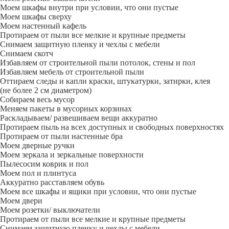
Моем шкафы внутри при условии, что они пустые
Моем шкафы сверху
Моем настенный кафель
Протираем от пыли все мелкие и крупные предметы
Снимаем защитную пленку и чехлы с мебели
Снимаем скотч
Избавляем от строительной пыли потолок, стены и пол
Избавляем мебель от строительной пыли
Оттираем следы и капли краски, штукатурки, затирки, клея
(не более 2 см диаметром)
Собираем весь мусор
Меняем пакеты в мусорных корзинах
Раскладываем/ развешиваем вещи аккуратно
Протираем пыль на всех доступных и свободных поверхностях
Протираем от пыли настенные бра
Моем дверные ручки
Моем зеркала и зеркальные поверхности
Пылесосим коврик и пол
Моем пол и плинтуса
Аккуратно расставляем обувь
Моем все шкафы и ящики при условии, что они пустые
Моем двери
Моем розетки/ выключатели
Протираем от пыли все мелкие и крупные предметы
Снимаем защитную пленку и чехлы с мебели