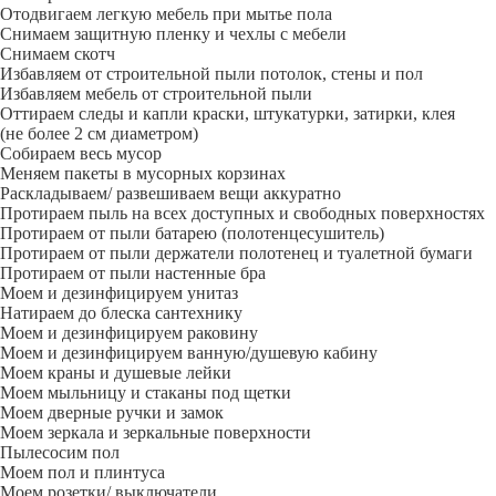
Отодвигаем легкую мебель при мытье пола
Снимаем защитную пленку и чехлы с мебели
Снимаем скотч
Избавляем от строительной пыли потолок, стены и пол
Избавляем мебель от строительной пыли
Оттираем следы и капли краски, штукатурки, затирки, клея
(не более 2 см диаметром)
Собираем весь мусор
Меняем пакеты в мусорных корзинах
Раскладываем/ развешиваем вещи аккуратно
Протираем пыль на всех доступных и свободных поверхностях
Протираем от пыли батарею (полотенцесушитель)
Протираем от пыли держатели полотенец и туалетной бумаги
Протираем от пыли настенные бра
Моем и дезинфицируем унитаз
Натираем до блеска сантехнику
Моем и дезинфицируем раковину
Моем и дезинфицируем ванную/душевую кабину
Моем краны и душевые лейки
Моем мыльницу и стаканы под щетки
Моем дверные ручки и замок
Моем зеркала и зеркальные поверхности
Пылесосим пол
Моем пол и плинтуса
Моем розетки/ выключатели