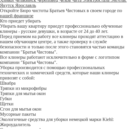
Химки
Челябинск
Череповец
Чехов
Чита
Электросталь
Энгельс
Якутск
Ярославль
Откройте Бюро чистоты Братьев Чистовых в своем городе по
нашей франшизе
Кто приедет убирать
Убирать вашу квартиру приедут профессионально обученные
клинеры - русские девушки, в возрасте от 24 до 40 лет.
Перед приемом на работу все клинеры проходят аттестацию в
нашем обучающем центре, а также проверку в службе
безопасности и только после этого становятся частью команды
компании "Братья Чистовы".
Все клинеры работают исключительно в форме с логотипом
компании "Братья Чистовы".
Уборка производится с помощью профессиональных
технических и химический средств, которые наши клинеры
привозят с собой:
Швабра
Тряпки из микрофибры
Тряпки для мытья окон
Губки
Щетки
Сгон для мытья окон
Мусорные пакеты
Экологичные средства для уборки немецкой марки Kiehl:
Жироудалитель