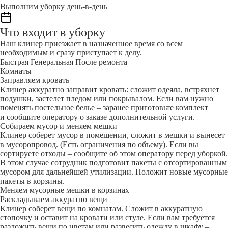
Выполним уборку день-в-день
Что входит в уборку
Наш клинер приезжает в назначенное время со всем
необходимым и сразу приступает к делу.
Быстрая
Генеральная
После ремонта
Комнаты
Заправляем кровать
Клинер аккуратно заправит кровать: сложит одеяла, встряхнет
подушки, застелет пледом или покрывалом. Если вам нужно
поменять постельное белье – заранее приготовьте комплект
и сообщите оператору о заказе дополнительной услуги.
Собираем мусор и меняем мешки
Клинер соберет мусор в помещении, сложит в мешки и вынесет
в мусоропровод. (Есть ограничения по объему). Если вы
сортируете отходы – сообщите об этом оператору перед уборкой.
В этом случае сотрудник подготовит пакеты с отсортированным
мусором для дальнейшей утилизации. Положит новые мусорные
пакеты в корзины.
Меняем мусорные мешки в корзинах
Раскладываем аккуратно вещи
Клинер соберет вещи по комнатам. Сложит в аккуратную
стопочку и оставит на кровати или стуле. Если вам требуется
разложить вещи по цветам или развесить одежду в шкафу –