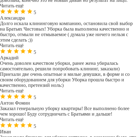
довольна, конечно это не новый диван но результат на лицо.
Читать ещё
5
Александра
Долго искала клининговую компанию, остановила свой выбор
на Братьях Чистовых! Уборка была выполнена качественно и
быстро, отмыли не отмываемое ( думала уже ничего нельзя с
этим сделать ;))
Читать ещё
5
Аркадий
Очень доволен качеством уборки, ранее жена убиралась
самостоятельно, решили попробовать клининг, заказали)
Приехали две очень опытные и милые девушки, в форме и со
своим оборудованием для уборки Уборка прошла быстро и
качественно, претензий ноль:)
Читать ещё
5
Антон Фомин
Заказал генеральную уборку квартиры! Все выполнено более
чем хорошо! Буду сотрудничать с Братьями и дальше!
Читать ещё
5
Иван