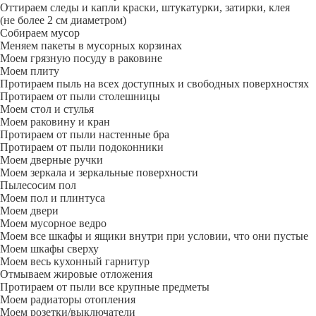
Оттираем следы и капли краски, штукатурки, затирки, клея
(не более 2 см диаметром)
Собираем мусор
Меняем пакеты в мусорных корзинах
Моем грязную посуду в раковине
Моем плиту
Протираем пыль на всех доступных и свободных поверхностях
Протираем от пыли столешницы
Моем стол и стулья
Моем раковину и кран
Протираем от пыли настенные бра
Протираем от пыли подоконники
Моем дверные ручки
Моем зеркала и зеркальные поверхности
Пылесосим пол
Моем пол и плинтуса
Моем двери
Моем мусорное ведро
Моем все шкафы и ящики внутри при условии, что они пустые
Моем шкафы сверху
Моем весь кухонный гарнитур
Отмываем жировые отложения
Протираем от пыли все крупные предметы
Моем радиаторы отопления
Моем розетки/выключатели