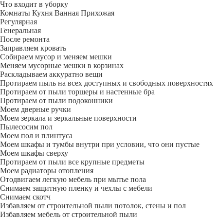
Что входит в уборку
Регу­лярная
Гене­ральная
После ремонта
Заправляем кровать
Собираем мусор и меняем мешки
Меняем мусорные мешки в корзинах
Раскладываем аккуратно вещи
Протираем пыль на всех доступных и свободных поверхностях
Протираем от пыли торшеры и настенные бра
Протираем от пыли подоконники
Моем дверные ручки
Моем зеркала и зеркальные поверхности
Пылесосим пол
Моем пол и плинтуса
Моем шкафы и тумбы внутри при условии, что они пустые
Моем шкафы сверху
Протираем от пыли все крупные предметы
Моем радиаторы отопления
Отодвигаем легкую мебель при мытье пола
Снимаем защитную пленку и чехлы с мебели
Снимаем скотч
Избавляем от строительной пыли потолок, стены и пол
Избавляем мебель от строительной пыли