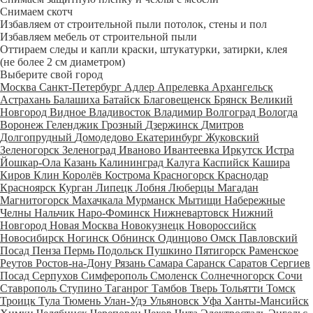
Снимаем скотч
Избавляем от строительной пыли потолок, стены и пол
Избавляем мебель от строительной пыли
Оттираем следы и капли краски, штукатурки, затирки, клея
(не более 2 см диаметром)
Выберите свой город
Москва
Санкт-Петербург
Адлер
Апрелевка
Архангельск
Астрахань
Балашиха
Батайск
Благовещенск
Брянск
Великий
Новгород
Видное
Владивосток
Владимир
Волгоград
Вологда
Воронеж
Геленджик
Грозный
Дзержинск
Дмитров
Долгопрудный
Домодедово
Екатеринбург
Жуковский
Зеленогорск
Зеленоград
Иваново
Ивантеевка
Иркутск
Истра
Йошкар-Ола
Казань
Калининград
Калуга
Каспийск
Кашира
Киров
Клин
Королёв
Кострома
Красногорск
Краснодар
Красноярск
Курган
Липецк
Лобня
Люберцы
Магадан
Магнитогорск
Махачкала
Мурманск
Мытищи
Набережные
Челны
Нальчик
Наро-Фоминск
Нижневартовск
Нижний
Новгород
Новая Москва
Новокузнецк
Новороссийск
Новосибирск
Ногинск
Обнинск
Одинцово
Омск
Павловский
Посад
Пенза
Пермь
Подольск
Пушкино
Пятигорск
Раменское
Реутов
Ростов-на-Дону
Рязань
Самара
Саранск
Саратов
Сергиев
Посад
Серпухов
Симферополь
Смоленск
Солнечногорск
Сочи
Ставрополь
Ступино
Таганрог
Тамбов
Тверь
Тольятти
Томск
Троицк
Тула
Тюмень
Улан-Удэ
Ульяновск
Уфа
Ханты-Мансийск