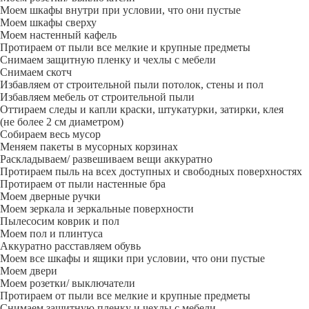
Моем шкафы внутри при условии, что они пустые
Моем шкафы сверху
Моем настенный кафель
Протираем от пыли все мелкие и крупные предметы
Снимаем защитную пленку и чехлы с мебели
Снимаем скотч
Избавляем от строительной пыли потолок, стены и пол
Избавляем мебель от строительной пыли
Оттираем следы и капли краски, штукатурки, затирки, клея
(не более 2 см диаметром)
Собираем весь мусор
Меняем пакеты в мусорных корзинах
Раскладываем/ развешиваем вещи аккуратно
Протираем пыль на всех доступных и свободных поверхностях
Протираем от пыли настенные бра
Моем дверные ручки
Моем зеркала и зеркальные поверхности
Пылесосим коврик и пол
Моем пол и плинтуса
Аккуратно расставляем обувь
Моем все шкафы и ящики при условии, что они пустые
Моем двери
Моем розетки/ выключатели
Протираем от пыли все мелкие и крупные предметы
Снимаем защитную пленку и чехлы с мебели