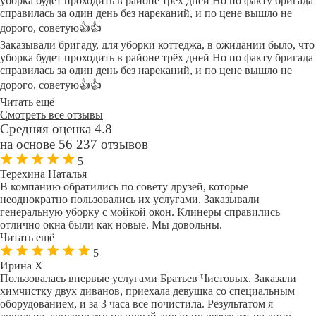
уборка будет проходить в районе трёх дней Но по факту бригада
справилась за один день без нареканий, и по цене вышло не
дорого, советую👍👍
Заказывали бригаду, для уборки коттеджа, в ожидании было, что
уборка будет проходить в районе трёх дней Но по факту бригада
справилась за один день без нареканий, и по цене вышло не
дорого, советую👍👍
Читать ещё
Смотреть все отзывы
Средняя оценка 4.8
на основе 56 237 отзывов
5
Терехина Наталья
В компанию обратились по совету друзей, которые
неоднократно пользовались их услугами. Заказывали
генеральную уборку с мойкой окон. Клинеры справились
отлично окна были как новые. Мы довольны.
Читать ещё
5
Ирина Х
Пользовалась впервые услугами Братьев Чистовых. Заказали
химчистку двух диванов, приехала девушка со специальным
оборудованием, и за 3 часа все почистила. Результатом я