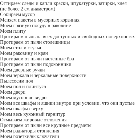
Оттираем следы и капли краски, штукатурки, затирки, клея
(не более 2 см диаметром)
Собираем мусор
Меняем пакеты в мусорных корзинах
Моем грязную посуду в раковине
Моем плиту
Протираем пыль на всех доступных и свободных поверхностях
Протираем от пыли столешницы
Моем стол и стулья
Моем раковину и кран
Протираем от пыли настенные бра
Протираем от пыли подоконники
Моем дверные ручки
Моем зеркала и зеркальные поверхности
Пылесосим пол
Моем пол и плинтуса
Моем двери
Моем мусорное ведро
Моем все шкафы и ящики внутри при условии, что они пустые
Моем шкафы сверху
Моем весь кухонный гарнитур
Отмываем жировые отложения
Протираем от пыли все крупные предметы
Моем радиаторы отопления
Моем розетки/выключатели