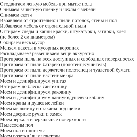
Отодвигаем легкую мебель при мытье пола
Снимаем защитную пленку и чехлы с мебели
Снимаем скотч
Избавляем от строительной пыли потолок, стены и пол
Избавляем мебель от строительной пыли
Оттираем следы и капли краски, штукатурки, затирки, клея
(не более 2 см диаметром)
Собираем весь мусор
Меняем пакеты в мусорных корзинах
Раскладываем/ развешиваем вещи аккуратно
Протираем пыль на всех доступных и свободных поверхностях
Протираем от пыли батарею (полотенцесушитель)
Протираем от пыли держатели полотенец и туалетной бумаги
Протираем от пыли настенные бра
Моем и дезинфицируем унитаз
Натираем до блеска сантехнику
Моем и дезинфицируем раковину
Моем и дезинфицируем ванную/душевую кабину
Моем краны и душевые лейки
Моем мыльницу и стаканы под щетки
Моем дверные ручки и замок
Моем зеркала и зеркальные поверхности
Пылесосим пол
Моем пол и плинтуса
Моем розетки/ выключатели