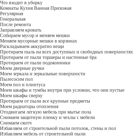
Что входит в уборку
Регу­лярная
Гене­ральная
После ремонта
Заправляем кровать
Собираем мусор и меняем мешки
Меняем мусорные мешки в корзинах
Раскладываем аккуратно вещи
Протираем пыль на всех доступных и свободных поверхностях
Протираем от пыли торшеры и настенные бра
Протираем от пыли подоконники
Моем дверные ручки
Моем зеркала и зеркальные поверхности
Пылесосим пол
Моем пол и плинтуса
Моем шкафы и тумбы внутри при условии, что они пустые
Моем шкафы сверху
Протираем от пыли все крупные предметы
Моем радиаторы отопления
Отодвигаем легкую мебель при мытье пола
Снимаем защитную пленку и чехлы с мебели
Снимаем скотч
Избавляем от строительной пыли потолок, стены и пол
Избавляем мебель от строительной пыли