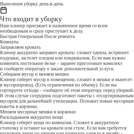
Выполним уборку день-в-день
Что входит в уборку
Наш клинер приезжает в назначенное время со всем
необходимым и сразу приступает к делу.
Быстрая
Генеральная
После ремонта
Комнаты
Заправляем кровать
Клинер аккуратно заправит кровать: сложит одеяла, встряхнет
подушки, застелет пледом или покрывалом. Если вам нужно
поменять постельное белье – заранее приготовьте комплект
и сообщите оператору о заказе дополнительной услуги.
Собираем мусор и меняем мешки
Клинер соберет мусор в помещении, сложит в мешки и вынесет
в мусоропровод. (Есть ограничения по объему). Если вы
сортируете отходы – сообщите об этом оператору перед уборкой.
В этом случае сотрудник подготовит пакеты с отсортированным
мусором для дальнейшей утилизации. Положит новые мусорные
пакеты в корзины.
Меняем мусорные мешки в корзинах
Раскладываем аккуратно вещи
Клинер соберет вещи по комнатам. Сложит в аккуратную
стопочку и оставит на кровати или стуле. Если вам требуется
разложить вещи по цветам или развесить одежду в шкафу –