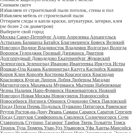
Снимаем скотч
Избавляем от строительной пыли потолок, стены и пол
Избавляем мебель от строительной пыли
Оттираем следы и капли краски, штукатурки, затирки, клея
(не более 2 см диаметром)
Выберите свой город
Москва
Санкт-Петербург
Адлер
Апрелевка
Архангельск
Астрахань
Балашиха
Батайск
Благовещенск
Брянск
Великий
Новгород
Видное
Владивосток
Владимир
Волгоград
Вологда
Воронеж
Геленджик
Грозный
Дзержинск
Дмитров
Долгопрудный
Домодедово
Екатеринбург
Жуковский
Зеленогорск
Зеленоград
Иваново
Ивантеевка
Иркутск
Истра
Йошкар-Ола
Казань
Калининград
Калуга
Каспийск
Кашира
Киров
Клин
Королёв
Кострома
Красногорск
Краснодар
Красноярск
Курган
Липецк
Лобня
Люберцы
Магадан
Магнитогорск
Махачкала
Мурманск
Мытищи
Набережные
Челны
Нальчик
Наро-Фоминск
Нижневартовск
Нижний
Новгород
Новая Москва
Новокузнецк
Новороссийск
Новосибирск
Ногинск
Обнинск
Одинцово
Омск
Павловский
Посад
Пенза
Пермь
Подольск
Пушкино
Пятигорск
Раменское
Реутов
Ростов-на-Дону
Рязань
Самара
Саранск
Саратов
Сергиев
Посад
Серпухов
Симферополь
Смоленск
Солнечногорск
Сочи
Ставрополь
Ступино
Таганрог
Тамбов
Тверь
Тольятти
Томск
Троицк
Тула
Тюмень
Улан-Удэ
Ульяновск
Уфа
Ханты-Мансийск