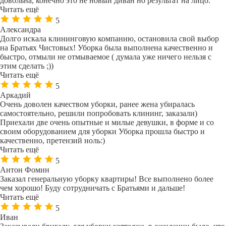
довольна, конечно это не новый диван но результат на лицо.
Читать ещё
5
Александра
Долго искала клининговую компанию, остановила свой выбор
на Братьях Чистовых! Уборка была выполнена качественно и
быстро, отмыли не отмываемое ( думала уже ничего нельзя с
этим сделать ;))
Читать ещё
5
Аркадий
Очень доволен качеством уборки, ранее жена убиралась
самостоятельно, решили попробовать клининг, заказали)
Приехали две очень опытные и милые девушки, в форме и со
своим оборудованием для уборки Уборка прошла быстро и
качественно, претензий ноль:)
Читать ещё
5
Антон Фомин
Заказал генеральную уборку квартиры! Все выполнено более
чем хорошо! Буду сотрудничать с Братьями и дальше!
Читать ещё
5
Иван