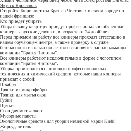
Химки
Челябинск
Череповец
Чехов
Чита
Электросталь
Энгельс
Якутск
Ярославль
Откройте Бюро чистоты Братьев Чистовых в своем городе по
нашей франшизе
Кто приедет убирать
Убирать вашу квартиру приедут профессионально обученные
клинеры - русские девушки, в возрасте от 24 до 40 лет.
Перед приемом на работу все клинеры проходят аттестацию в
нашем обучающем центре, а также проверку в службе
безопасности и только после этого становятся частью команды
компании "Братья Чистовы".
Все клинеры работают исключительно в форме с логотипом
компании "Братья Чистовы".
Уборка производится с помощью профессиональных
технических и химический средств, которые наши клинеры
привозят с собой:
Швабра
Тряпки из микрофибры
Тряпки для мытья окон
Губки
Щетки
Сгон для мытья окон
Мусорные пакеты
Экологичные средства для уборки немецкой марки Kiehl:
Жироудалитель