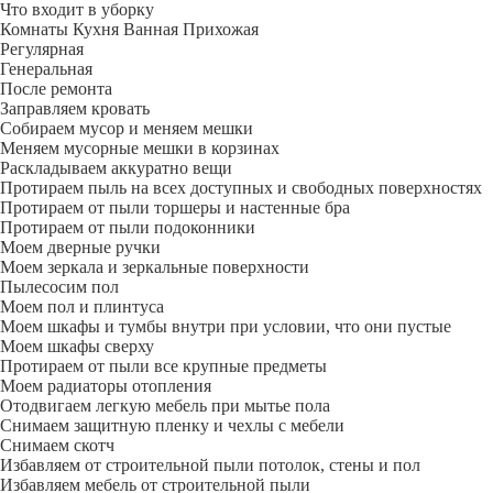
Что входит в уборку
Регу­лярная
Гене­ральная
После ремонта
Заправляем кровать
Собираем мусор и меняем мешки
Меняем мусорные мешки в корзинах
Раскладываем аккуратно вещи
Протираем пыль на всех доступных и свободных поверхностях
Протираем от пыли торшеры и настенные бра
Протираем от пыли подоконники
Моем дверные ручки
Моем зеркала и зеркальные поверхности
Пылесосим пол
Моем пол и плинтуса
Моем шкафы и тумбы внутри при условии, что они пустые
Моем шкафы сверху
Протираем от пыли все крупные предметы
Моем радиаторы отопления
Отодвигаем легкую мебель при мытье пола
Снимаем защитную пленку и чехлы с мебели
Снимаем скотч
Избавляем от строительной пыли потолок, стены и пол
Избавляем мебель от строительной пыли