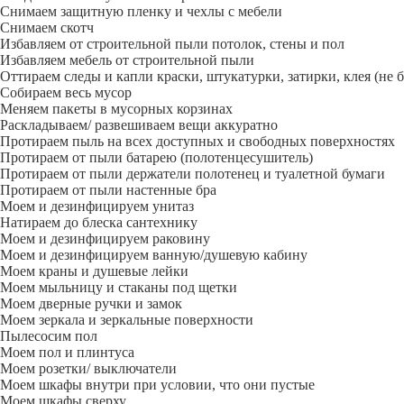
Снимаем защитную пленку и чехлы с мебели
Снимаем скотч
Избавляем от строительной пыли потолок, стены и пол
Избавляем мебель от строительной пыли
Оттираем следы и капли краски, штукатурки, затирки, клея (не 
Собираем весь мусор
Меняем пакеты в мусорных корзинах
Раскладываем/ развешиваем вещи аккуратно
Протираем пыль на всех доступных и свободных поверхностях
Протираем от пыли батарею (полотенцесушитель)
Протираем от пыли держатели полотенец и туалетной бумаги
Протираем от пыли настенные бра
Моем и дезинфицируем унитаз
Натираем до блеска сантехнику
Моем и дезинфицируем раковину
Моем и дезинфицируем ванную/душевую кабину
Моем краны и душевые лейки
Моем мыльницу и стаканы под щетки
Моем дверные ручки и замок
Моем зеркала и зеркальные поверхности
Пылесосим пол
Моем пол и плинтуса
Моем розетки/ выключатели
Моем шкафы внутри при условии, что они пустые
Моем шкафы сверху