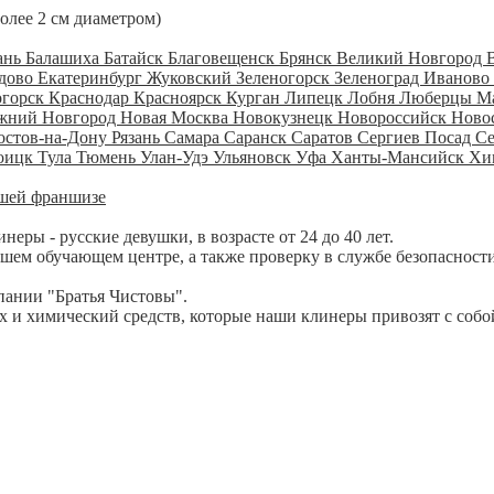
более 2 см диаметром)
ань
Балашиха
Батайск
Благовещенск
Брянск
Великий Новгород
дово
Екатеринбург
Жуковский
Зеленогорск
Зеленоград
Иваново
огорск
Краснодар
Красноярск
Курган
Липецк
Лобня
Люберцы
М
жний Новгород
Новая Москва
Новокузнецк
Новороссийск
Ново
остов-на-Дону
Рязань
Самара
Саранск
Саратов
Сергиев Посад
С
оицк
Тула
Тюмень
Улан-Удэ
Ульяновск
Уфа
Ханты-Мансийск
Хи
шей франшизе
ры - русские девушки, в возрасте от 24 до 40 лет.
шем обучающем центре, а также проверку в службе безопасности
пании "Братья Чистовы".
 и химический средств, которые наши клинеры привозят с собо