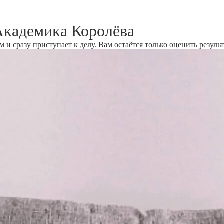
Академика Королёва
и сразу приступает к делу. Вам остаётся только оценить результ