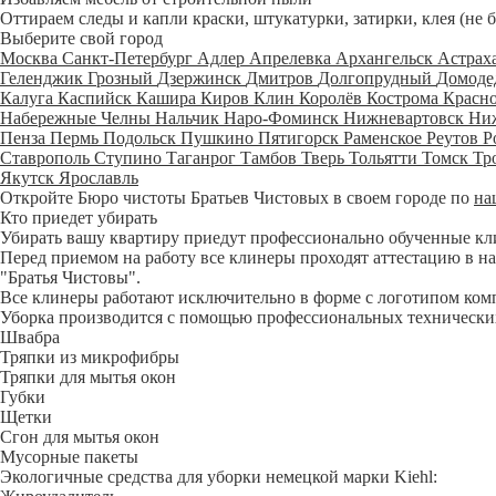
Оттираем следы и капли краски, штукатурки, затирки, клея (не 
Выберите свой город
Москва
Санкт-Петербург
Адлер
Апрелевка
Архангельск
Астрах
Геленджик
Грозный
Дзержинск
Дмитров
Долгопрудный
Домоде
Калуга
Каспийск
Кашира
Киров
Клин
Королёв
Кострома
Красн
Набережные Челны
Нальчик
Наро-Фоминск
Нижневартовск
Ни
Пенза
Пермь
Подольск
Пушкино
Пятигорск
Раменское
Реутов
Р
Ставрополь
Ступино
Таганрог
Тамбов
Тверь
Тольятти
Томск
Тр
Якутск
Ярославль
Откройте Бюро чистоты Братьев Чистовых в своем городе по
на
Кто приедет убирать
Убирать вашу квартиру приедут профессионально обученные клине
Перед приемом на работу все клинеры проходят аттестацию в на
"Братья Чистовы".
Все клинеры работают исключительно в форме с логотипом ком
Уборка производится с помощью профессиональных технических
Швабра
Тряпки из микрофибры
Тряпки для мытья окон
Губки
Щетки
Сгон для мытья окон
Мусорные пакеты
Экологичные средства для уборки немецкой марки Kiehl: