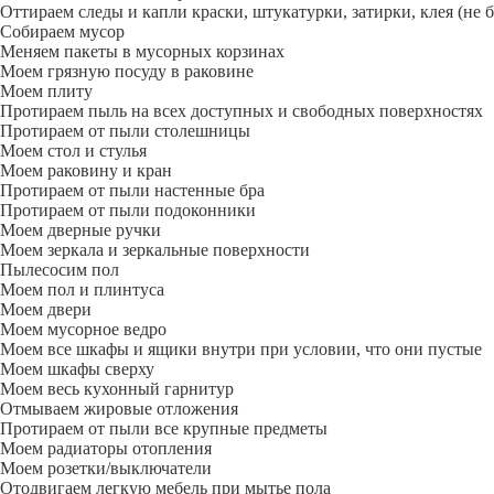
Оттираем следы и капли краски, штукатурки, затирки, клея (не 
Собираем мусор
Меняем пакеты в мусорных корзинах
Моем грязную посуду в раковине
Моем плиту
Протираем пыль на всех доступных и свободных поверхностях
Протираем от пыли столешницы
Моем стол и стулья
Моем раковину и кран
Протираем от пыли настенные бра
Протираем от пыли подоконники
Моем дверные ручки
Моем зеркала и зеркальные поверхности
Пылесосим пол
Моем пол и плинтуса
Моем двери
Моем мусорное ведро
Моем все шкафы и ящики внутри при условии, что они пустые
Моем шкафы сверху
Моем весь кухонный гарнитур
Отмываем жировые отложения
Протираем от пыли все крупные предметы
Моем радиаторы отопления
Моем розетки/выключатели
Отодвигаем легкую мебель при мытье пола