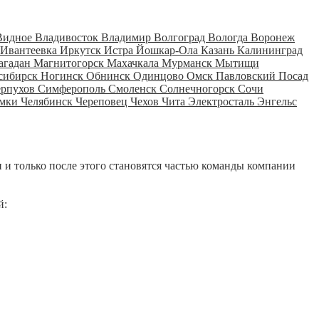
Видное
Владивосток
Владимир
Волгоград
Вологда
Воронеж
Ивантеевка
Иркутск
Истра
Йошкар-Ола
Казань
Калининград
агадан
Магнитогорск
Махачкала
Мурманск
Мытищи
сибирск
Ногинск
Обнинск
Одинцово
Омск
Павловский Посад
ерпухов
Симферополь
Смоленск
Солнечногорск
Сочи
мки
Челябинск
Череповец
Чехов
Чита
Электросталь
Энгельс
 и только после этого становятся частью команды компании
й: