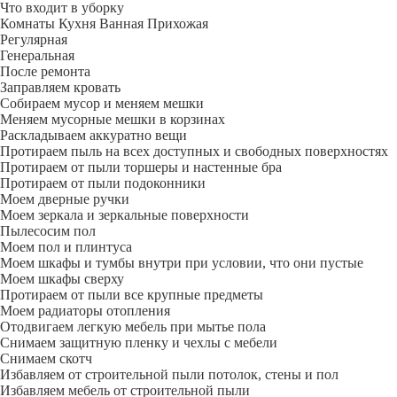
Что входит в уборку
Регу­лярная
Гене­ральная
После ремонта
Заправляем кровать
Собираем мусор и меняем мешки
Меняем мусорные мешки в корзинах
Раскладываем аккуратно вещи
Протираем пыль на всех доступных и свободных поверхностях
Протираем от пыли торшеры и настенные бра
Протираем от пыли подоконники
Моем дверные ручки
Моем зеркала и зеркальные поверхности
Пылесосим пол
Моем пол и плинтуса
Моем шкафы и тумбы внутри при условии, что они пустые
Моем шкафы сверху
Протираем от пыли все крупные предметы
Моем радиаторы отопления
Отодвигаем легкую мебель при мытье пола
Снимаем защитную пленку и чехлы с мебели
Снимаем скотч
Избавляем от строительной пыли потолок, стены и пол
Избавляем мебель от строительной пыли