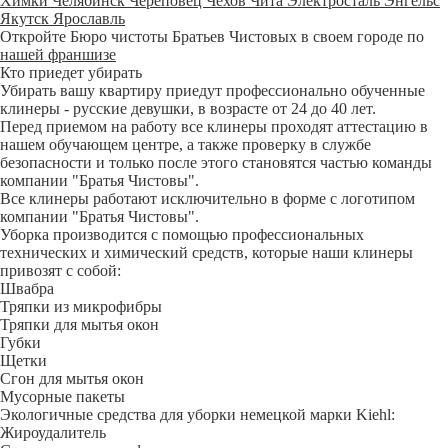
Химки
Челябинск
Череповец
Чехов
Чита
Электросталь
Энгельс
Якутск
Ярославль
Откройте Бюро чистоты Братьев Чистовых в своем городе по
нашей франшизе
Кто приедет убирать
Убирать вашу квартиру приедут профессионально обученные
клинеры - русские девушки, в возрасте от 24 до 40 лет.
Перед приемом на работу все клинеры проходят аттестацию в
нашем обучающем центре, а также проверку в службе
безопасности и только после этого становятся частью команды
компании "Братья Чистовы".
Все клинеры работают исключительно в форме с логотипом
компании "Братья Чистовы".
Уборка производится с помощью профессиональных
технических и химический средств, которые наши клинеры
привозят с собой:
Швабра
Тряпки из микрофибры
Тряпки для мытья окон
Губки
Щетки
Сгон для мытья окон
Мусорные пакеты
Экологичные средства для уборки немецкой марки Kiehl:
Жироудалитель