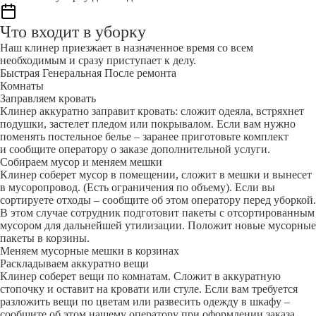
Что входит в уборку
Наш клинер приезжает в назначенное время со всем
необходимым и сразу приступает к делу.
Быстрая
Генеральная
После ремонта
Комнаты
Заправляем кровать
Клинер аккуратно заправит кровать: сложит одеяла, встряхнет
подушки, застелет пледом или покрывалом. Если вам нужно
поменять постельное белье – заранее приготовьте комплект
и сообщите оператору о заказе дополнительной услуги.
Собираем мусор и меняем мешки
Клинер соберет мусор в помещении, сложит в мешки и вынесет
в мусоропровод. (Есть ограничения по объему). Если вы
сортируете отходы – сообщите об этом оператору перед уборкой.
В этом случае сотрудник подготовит пакеты с отсортированным
мусором для дальнейшей утилизации. Положит новые мусорные
пакеты в корзины.
Меняем мусорные мешки в корзинах
Раскладываем аккуратно вещи
Клинер соберет вещи по комнатам. Сложит в аккуратную
стопочку и оставит на кровати или стуле. Если вам требуется
разложить вещи по цветам или развесить одежду в шкафу –
сообщите об этом нашему оператору при оформлении заказа.