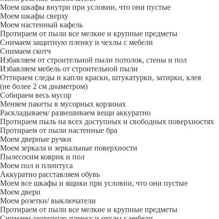
Моем шкафы внутри при условии, что они пустые
Моем шкафы сверху
Моем настенный кафель
Протираем от пыли все мелкие и крупные предметы
Снимаем защитную пленку и чехлы с мебели
Снимаем скотч
Избавляем от строительной пыли потолок, стены и пол
Избавляем мебель от строительной пыли
Оттираем следы и капли краски, штукатурки, затирки, клея
(не более 2 см диаметром)
Собираем весь мусор
Меняем пакеты в мусорных корзинах
Раскладываем/ развешиваем вещи аккуратно
Протираем пыль на всех доступных и свободных поверхностях
Протираем от пыли настенные бра
Моем дверные ручки
Моем зеркала и зеркальные поверхности
Пылесосим коврик и пол
Моем пол и плинтуса
Аккуратно расставляем обувь
Моем все шкафы и ящики при условии, что они пустые
Моем двери
Моем розетки/ выключатели
Протираем от пыли все мелкие и крупные предметы
Снимаем защитную пленку и чехлы с мебели