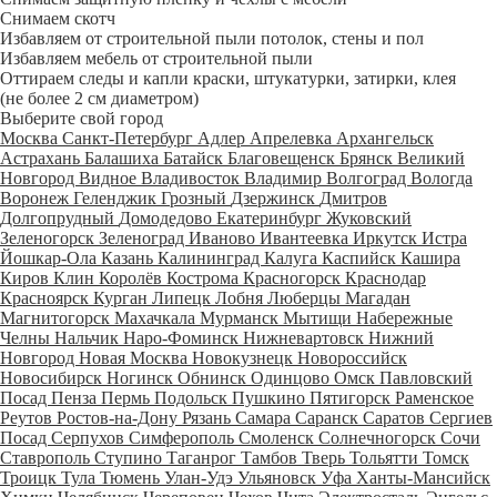
Снимаем скотч
Избавляем от строительной пыли потолок, стены и пол
Избавляем мебель от строительной пыли
Оттираем следы и капли краски, штукатурки, затирки, клея
(не более 2 см диаметром)
Выберите свой город
Москва
Санкт-Петербург
Адлер
Апрелевка
Архангельск
Астрахань
Балашиха
Батайск
Благовещенск
Брянск
Великий
Новгород
Видное
Владивосток
Владимир
Волгоград
Вологда
Воронеж
Геленджик
Грозный
Дзержинск
Дмитров
Долгопрудный
Домодедово
Екатеринбург
Жуковский
Зеленогорск
Зеленоград
Иваново
Ивантеевка
Иркутск
Истра
Йошкар-Ола
Казань
Калининград
Калуга
Каспийск
Кашира
Киров
Клин
Королёв
Кострома
Красногорск
Краснодар
Красноярск
Курган
Липецк
Лобня
Люберцы
Магадан
Магнитогорск
Махачкала
Мурманск
Мытищи
Набережные
Челны
Нальчик
Наро-Фоминск
Нижневартовск
Нижний
Новгород
Новая Москва
Новокузнецк
Новороссийск
Новосибирск
Ногинск
Обнинск
Одинцово
Омск
Павловский
Посад
Пенза
Пермь
Подольск
Пушкино
Пятигорск
Раменское
Реутов
Ростов-на-Дону
Рязань
Самара
Саранск
Саратов
Сергиев
Посад
Серпухов
Симферополь
Смоленск
Солнечногорск
Сочи
Ставрополь
Ступино
Таганрог
Тамбов
Тверь
Тольятти
Томск
Троицк
Тула
Тюмень
Улан-Удэ
Ульяновск
Уфа
Ханты-Мансийск