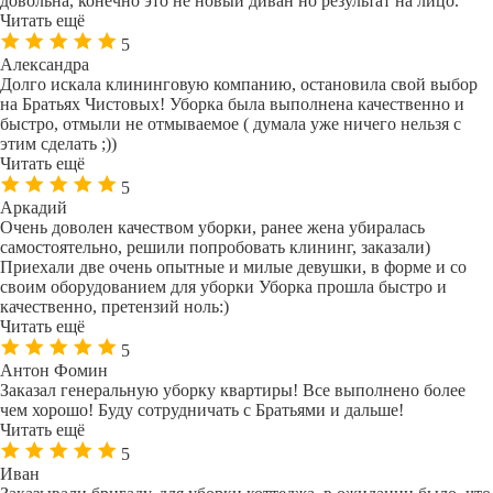
довольна, конечно это не новый диван но результат на лицо.
Читать ещё
5
Александра
Долго искала клининговую компанию, остановила свой выбор
на Братьях Чистовых! Уборка была выполнена качественно и
быстро, отмыли не отмываемое ( думала уже ничего нельзя с
этим сделать ;))
Читать ещё
5
Аркадий
Очень доволен качеством уборки, ранее жена убиралась
самостоятельно, решили попробовать клининг, заказали)
Приехали две очень опытные и милые девушки, в форме и со
своим оборудованием для уборки Уборка прошла быстро и
качественно, претензий ноль:)
Читать ещё
5
Антон Фомин
Заказал генеральную уборку квартиры! Все выполнено более
чем хорошо! Буду сотрудничать с Братьями и дальше!
Читать ещё
5
Иван