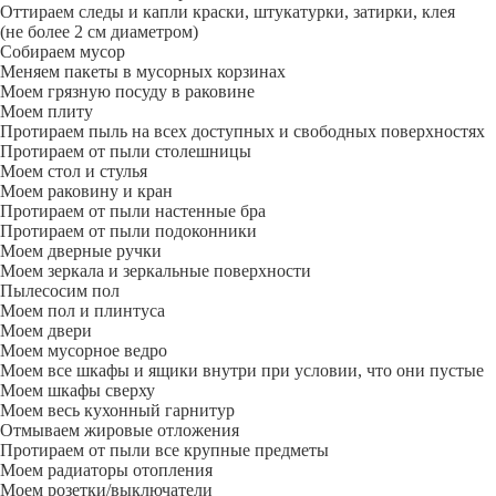
Оттираем следы и капли краски, штукатурки, затирки, клея
(не более 2 см диаметром)
Собираем мусор
Меняем пакеты в мусорных корзинах
Моем грязную посуду в раковине
Моем плиту
Протираем пыль на всех доступных и свободных поверхностях
Протираем от пыли столешницы
Моем стол и стулья
Моем раковину и кран
Протираем от пыли настенные бра
Протираем от пыли подоконники
Моем дверные ручки
Моем зеркала и зеркальные поверхности
Пылесосим пол
Моем пол и плинтуса
Моем двери
Моем мусорное ведро
Моем все шкафы и ящики внутри при условии, что они пустые
Моем шкафы сверху
Моем весь кухонный гарнитур
Отмываем жировые отложения
Протираем от пыли все крупные предметы
Моем радиаторы отопления
Моем розетки/выключатели