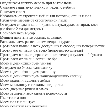
Отодвигаем легкую мебель при мытье пола
Снимаем защитную пленку и чехлы с мебели
Снимаем скотч
Избавляем от строительной пыли потолок, стены и пол
Избавляем мебель от строительной пыли
Оттираем следы и капли краски, штукатурки, затирки, клея
(не более 2 см диаметром)
Собираем весь мусор
Меняем пакеты в мусорных корзинах
Раскладываем/ развешиваем вещи аккуратно
Протираем пыль на всех доступных и свободных поверхностях
Протираем от пыли батарею (полотенцесушитель)
Протираем от пыли держатели полотенец и туалетной бумаги
Протираем от пыли настенные бра
Моем и дезинфицируем унитаз
Натираем до блеска сантехнику
Моем и дезинфицируем раковину
Моем и дезинфицируем ванную/душевую кабину
Моем краны и душевые лейки
Моем мыльницу и стаканы под щетки
Моем дверные ручки и замок
Моем зеркала и зеркальные поверхности
Пылесосим пол
Моем пол и плинтуса
Моем розетки/ выключатели