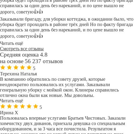
уборка будет проходить в районе трёх дней Но по факту бригада
справилась за один день без нареканий, и по цене вышло не
дорого, советую👍👍
Заказывали бригаду, для уборки коттеджа, в ожидании было, что
уборка будет проходить в районе трёх дней Но по факту бригада
справилась за один день без нареканий, и по цене вышло не
дорого, советую👍👍
Читать ещё
Смотреть все отзывы
Средняя оценка 4.8
на основе 56 237 отзывов
5
Терехина Наталья
В компанию обратились по совету друзей, которые
неоднократно пользовались их услугами. Заказывали
генеральную уборку с мойкой окон. Клинеры справились
отлично окна были как новые. Мы довольны.
Читать ещё
5
Ирина Х
Пользовалась впервые услугами Братьев Чистовых. Заказали
химчистку двух диванов, приехала девушка со специальным
оборудованием, и за 3 часа все почистила. Результатом я