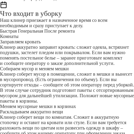
Что входит в уборку
Наш клинер приезжает в назначенное время со всем
необходимым и сразу приступает к делу.
Быстрая
Генеральная
После ремонта
Комнаты
Заправляем кровать
Клинер аккуратно заправит кровать: сложит одеяла, встряхнет
подушки, застелет пледом или покрывалом. Если вам нужно
поменять постельное белье – заранее приготовьте комплект
и сообщите оператору о заказе дополнительной услуги.
Собираем мусор и меняем мешки
Клинер соберет мусор в помещении, сложит в мешки и вынесет
в мусоропровод. (Есть ограничения по объему). Если вы
сортируете отходы – сообщите об этом оператору перед уборкой.
В этом случае сотрудник подготовит пакеты с отсортированным
мусором для дальнейшей утилизации. Положит новые мусорные
пакеты в корзины.
Меняем мусорные мешки в корзинах
Раскладываем аккуратно вещи
Клинер соберет вещи по комнатам. Сложит в аккуратную
стопочку и оставит на кровати или стуле. Если вам требуется
разложить вещи по цветам или развесить одежду в шкафу –
сообщите об этом нашему оператору при оформлении заказа.