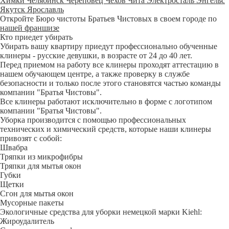
Химки
Челябинск
Череповец
Чехов
Чита
Электросталь
Энгельс
Якутск
Ярославль
Откройте Бюро чистоты Братьев Чистовых в своем городе по
нашей франшизе
Кто приедет убирать
Убирать вашу квартиру приедут профессионально обученные
клинеры - русские девушки, в возрасте от 24 до 40 лет.
Перед приемом на работу все клинеры проходят аттестацию в
нашем обучающем центре, а также проверку в службе
безопасности и только после этого становятся частью команды
компании "Братья Чистовы".
Все клинеры работают исключительно в форме с логотипом
компании "Братья Чистовы".
Уборка производится с помощью профессиональных
технических и химический средств, которые наши клинеры
привозят с собой:
Швабра
Тряпки из микрофибры
Тряпки для мытья окон
Губки
Щетки
Сгон для мытья окон
Мусорные пакеты
Экологичные средства для уборки немецкой марки Kiehl:
Жироудалитель