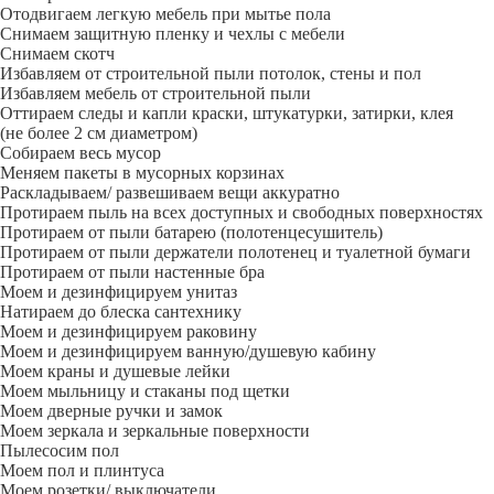
Отодвигаем легкую мебель при мытье пола
Снимаем защитную пленку и чехлы с мебели
Снимаем скотч
Избавляем от строительной пыли потолок, стены и пол
Избавляем мебель от строительной пыли
Оттираем следы и капли краски, штукатурки, затирки, клея
(не более 2 см диаметром)
Собираем весь мусор
Меняем пакеты в мусорных корзинах
Раскладываем/ развешиваем вещи аккуратно
Протираем пыль на всех доступных и свободных поверхностях
Протираем от пыли батарею (полотенцесушитель)
Протираем от пыли держатели полотенец и туалетной бумаги
Протираем от пыли настенные бра
Моем и дезинфицируем унитаз
Натираем до блеска сантехнику
Моем и дезинфицируем раковину
Моем и дезинфицируем ванную/душевую кабину
Моем краны и душевые лейки
Моем мыльницу и стаканы под щетки
Моем дверные ручки и замок
Моем зеркала и зеркальные поверхности
Пылесосим пол
Моем пол и плинтуса
Моем розетки/ выключатели