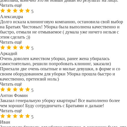
довольна, конечно это не новый диван но результат на лицо.
Читать ещё
5
Александра
Долго искала клининговую компанию, остановила свой выбор
на Братьях Чистовых! Уборка была выполнена качественно и
быстро, отмыли не отмываемое ( думала уже ничего нельзя с
этим сделать ;))
Читать ещё
5
Аркадий
Очень доволен качеством уборки, ранее жена убиралась
самостоятельно, решили попробовать клининг, заказали)
Приехали две очень опытные и милые девушки, в форме и со
своим оборудованием для уборки Уборка прошла быстро и
качественно, претензий ноль:)
Читать ещё
5
Антон Фомин
Заказал генеральную уборку квартиры! Все выполнено более
чем хорошо! Буду сотрудничать с Братьями и дальше!
Читать ещё
5
Иван