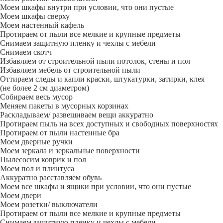
Моем шкафы внутри при условии, что они пустые
Моем шкафы сверху
Моем настенный кафель
Протираем от пыли все мелкие и крупные предметы
Снимаем защитную пленку и чехлы с мебели
Снимаем скотч
Избавляем от строительной пыли потолок, стены и пол
Избавляем мебель от строительной пыли
Оттираем следы и капли краски, штукатурки, затирки, клея
(не более 2 см диаметром)
Собираем весь мусор
Меняем пакеты в мусорных корзинах
Раскладываем/ развешиваем вещи аккуратно
Протираем пыль на всех доступных и свободных поверхностях
Протираем от пыли настенные бра
Моем дверные ручки
Моем зеркала и зеркальные поверхности
Пылесосим коврик и пол
Моем пол и плинтуса
Аккуратно расставляем обувь
Моем все шкафы и ящики при условии, что они пустые
Моем двери
Моем розетки/ выключатели
Протираем от пыли все мелкие и крупные предметы
Снимаем защитную пленку и чехлы с мебели