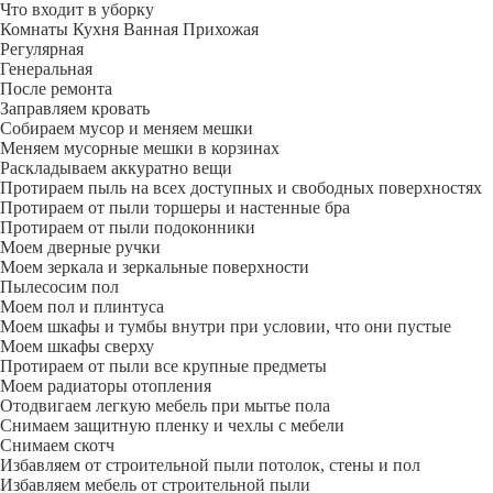
Что входит в уборку
Регу­лярная
Гене­ральная
После ремонта
Заправляем кровать
Собираем мусор и меняем мешки
Меняем мусорные мешки в корзинах
Раскладываем аккуратно вещи
Протираем пыль на всех доступных и свободных поверхностях
Протираем от пыли торшеры и настенные бра
Протираем от пыли подоконники
Моем дверные ручки
Моем зеркала и зеркальные поверхности
Пылесосим пол
Моем пол и плинтуса
Моем шкафы и тумбы внутри при условии, что они пустые
Моем шкафы сверху
Протираем от пыли все крупные предметы
Моем радиаторы отопления
Отодвигаем легкую мебель при мытье пола
Снимаем защитную пленку и чехлы с мебели
Снимаем скотч
Избавляем от строительной пыли потолок, стены и пол
Избавляем мебель от строительной пыли