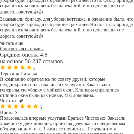
уборка будет проходить в районе трёх дней Но по факту бригада
справилась за один день без нареканий, и по цене вышло не
дорого, советую👍👍
Заказывали бригаду, для уборки коттеджа, в ожидании было, что
уборка будет проходить в районе трёх дней Но по факту бригада
справилась за один день без нареканий, и по цене вышло не
дорого, советую👍👍
Читать ещё
Смотреть все отзывы
Средняя оценка 4.8
на основе 56 237 отзывов
5
Терехина Наталья
В компанию обратились по совету друзей, которые
неоднократно пользовались их услугами. Заказывали
генеральную уборку с мойкой окон. Клинеры справились
отлично окна были как новые. Мы довольны.
Читать ещё
5
Ирина Х
Пользовалась впервые услугами Братьев Чистовых. Заказали
химчистку двух диванов, приехала девушка со специальным
оборудованием, и за 3 часа все почистила. Результатом я