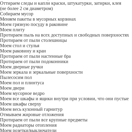
Оттираем следы и капли краски, штукатурки, затирки, клея
(не более 2 см диаметром)
Собираем мусор
Меняем пакеты в мусорных корзинах
Моем грязную посуду в раковине
Моем плиту
Протираем пыль на всех доступных и свободных поверхностях
Протираем от пыли столешницы
Моем стол и стулья
Моем раковину и кран
Протираем от пыли настенные бра
Протираем от пыли подоконники
Моем дверные ручки
Моем зеркала и зеркальные поверхности
Пылесосим пол
Моем пол и плинтуса
Моем двери
Моем мусорное ведро
Моем все шкафы и ящики внутри при условии, что они пустые
Моем шкафы сверху
Моем весь кухонный гарнитур
Отмываем жировые отложения
Протираем от пыли все крупные предметы
Моем радиаторы отопления
Моем розетки/выключатели