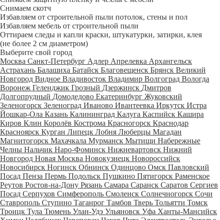
Снимаем скотч
Избавляем от строительной пыли потолок, стены и пол
Избавляем мебель от строительной пыли
Оттираем следы и капли краски, штукатурки, затирки, клея
(не более 2 см диаметром)
Выберите свой город
Москва
Санкт-Петербург
Адлер
Апрелевка
Архангельск
Астрахань
Балашиха
Батайск
Благовещенск
Брянск
Великий
Новгород
Видное
Владивосток
Владимир
Волгоград
Вологда
Воронеж
Геленджик
Грозный
Дзержинск
Дмитров
Долгопрудный
Домодедово
Екатеринбург
Жуковский
Зеленогорск
Зеленоград
Иваново
Ивантеевка
Иркутск
Истра
Йошкар-Ола
Казань
Калининград
Калуга
Каспийск
Кашира
Киров
Клин
Королёв
Кострома
Красногорск
Краснодар
Красноярск
Курган
Липецк
Лобня
Люберцы
Магадан
Магнитогорск
Махачкала
Мурманск
Мытищи
Набережные
Челны
Нальчик
Наро-Фоминск
Нижневартовск
Нижний
Новгород
Новая Москва
Новокузнецк
Новороссийск
Новосибирск
Ногинск
Обнинск
Одинцово
Омск
Павловский
Посад
Пенза
Пермь
Подольск
Пушкино
Пятигорск
Раменское
Реутов
Ростов-на-Дону
Рязань
Самара
Саранск
Саратов
Сергиев
Посад
Серпухов
Симферополь
Смоленск
Солнечногорск
Сочи
Ставрополь
Ступино
Таганрог
Тамбов
Тверь
Тольятти
Томск
Троицк
Тула
Тюмень
Улан-Удэ
Ульяновск
Уфа
Ханты-Мансийск