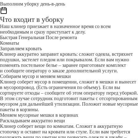
Выполним уборку день-в-день
Что входит в уборку
Наш клинер приезжает в назначенное время со всем
необходимым и сразу приступает к делу.
Быстрая
Генеральная
После ремонта
Комнаты
Заправляем кровать
Клинер аккуратно заправит кровать: сложит одеяла, встряхнет
подушки, застелет пледом или покрывалом. Если вам нужно
поменять постельное белье – заранее приготовьте комплект
и сообщите оператору о заказе дополнительной услуги.
Собираем мусор и меняем мешки
Клинер соберет мусор в помещении, сложит в мешки и вынесет
в мусоропровод. (Есть ограничения по объему). Если вы
сортируете отходы – сообщите об этом оператору перед уборкой.
В этом случае сотрудник подготовит пакеты с отсортированным
мусором для дальнейшей утилизации. Положит новые мусорные
пакеты в корзины.
Меняем мусорные мешки в корзинах
Раскладываем аккуратно вещи
Клинер соберет вещи по комнатам. Сложит в аккуратную
стопочку и оставит на кровати или стуле. Если вам требуется
разложить вещи по цветам или развесить одежду в шкафу –