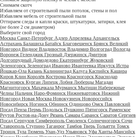
Снимаем скотч
Избавляем от строительной пыли потолок, стены и пол
Избавляем мебель от строительной пыли
Оттираем следы и капли краски, штукатурки, затирки, клея
(не более 2 см диаметром)
Выберите свой город
Москва
Санкт-Петербург
Адлер
Апрелевка
Архангельск
Астрахань
Балашиха
Батайск
Благовещенск
Брянск
Великий
Новгород
Видное
Владивосток
Владимир
Волгоград
Вологда
Воронеж
Геленджик
Грозный
Дзержинск
Дмитров
Долгопрудный
Домодедово
Екатеринбург
Жуковский
Зеленогорск
Зеленоград
Иваново
Ивантеевка
Иркутск
Истра
Йошкар-Ола
Казань
Калининград
Калуга
Каспийск
Кашира
Киров
Клин
Королёв
Кострома
Красногорск
Краснодар
Красноярск
Курган
Липецк
Лобня
Люберцы
Магадан
Магнитогорск
Махачкала
Мурманск
Мытищи
Набережные
Челны
Нальчик
Наро-Фоминск
Нижневартовск
Нижний
Новгород
Новая Москва
Новокузнецк
Новороссийск
Новосибирск
Ногинск
Обнинск
Одинцово
Омск
Павловский
Посад
Пенза
Пермь
Подольск
Пушкино
Пятигорск
Раменское
Реутов
Ростов-на-Дону
Рязань
Самара
Саранск
Саратов
Сергиев
Посад
Серпухов
Симферополь
Смоленск
Солнечногорск
Сочи
Ставрополь
Ступино
Таганрог
Тамбов
Тверь
Тольятти
Томск
Троицк
Тула
Тюмень
Улан-Удэ
Ульяновск
Уфа
Ханты-Мансийск