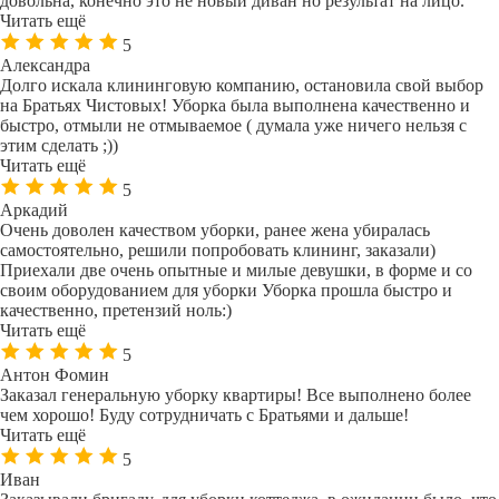
довольна, конечно это не новый диван но результат на лицо.
Читать ещё
5
Александра
Долго искала клининговую компанию, остановила свой выбор
на Братьях Чистовых! Уборка была выполнена качественно и
быстро, отмыли не отмываемое ( думала уже ничего нельзя с
этим сделать ;))
Читать ещё
5
Аркадий
Очень доволен качеством уборки, ранее жена убиралась
самостоятельно, решили попробовать клининг, заказали)
Приехали две очень опытные и милые девушки, в форме и со
своим оборудованием для уборки Уборка прошла быстро и
качественно, претензий ноль:)
Читать ещё
5
Антон Фомин
Заказал генеральную уборку квартиры! Все выполнено более
чем хорошо! Буду сотрудничать с Братьями и дальше!
Читать ещё
5
Иван