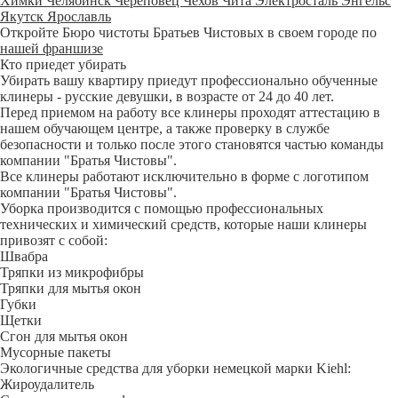
Химки
Челябинск
Череповец
Чехов
Чита
Электросталь
Энгельс
Якутск
Ярославль
Откройте Бюро чистоты Братьев Чистовых в своем городе по
нашей франшизе
Кто приедет убирать
Убирать вашу квартиру приедут профессионально обученные
клинеры - русские девушки, в возрасте от 24 до 40 лет.
Перед приемом на работу все клинеры проходят аттестацию в
нашем обучающем центре, а также проверку в службе
безопасности и только после этого становятся частью команды
компании "Братья Чистовы".
Все клинеры работают исключительно в форме с логотипом
компании "Братья Чистовы".
Уборка производится с помощью профессиональных
технических и химический средств, которые наши клинеры
привозят с собой:
Швабра
Тряпки из микрофибры
Тряпки для мытья окон
Губки
Щетки
Сгон для мытья окон
Мусорные пакеты
Экологичные средства для уборки немецкой марки Kiehl:
Жироудалитель