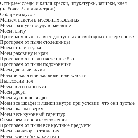
Оттираем следы и капли краски, штукатурки, затирки, клея
(не более 2 см диаметром)
Собираем мусор
Меняем пакеты в мусорных корзинах
Моем грязную посуду в раковине
Моем плиту
Протираем пыль на всех доступных и свободных поверхностях
Протираем от пыли столешницы
Моем стол и стулья
Моем раковину и кран
Протираем от пыли настенные бра
Протираем от пыли подоконники
Моем дверные ручки
Моем зеркала и зеркальные поверхности
Пылесосим пол
Моем пол и плинтуса
Моем двери
Моем мусорное ведро
Моем все шкафы и ящики внутри при условии, что они пустые
Моем шкафы сверху
Моем весь кухонный гарнитур
Отмываем жировые отложения
Протираем от пыли все крупные предметы
Моем радиаторы отопления
Моем розетки/выключатели