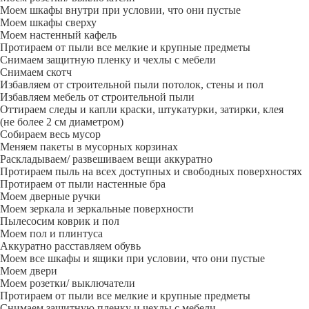
Моем шкафы внутри при условии, что они пустые
Моем шкафы сверху
Моем настенный кафель
Протираем от пыли все мелкие и крупные предметы
Снимаем защитную пленку и чехлы с мебели
Снимаем скотч
Избавляем от строительной пыли потолок, стены и пол
Избавляем мебель от строительной пыли
Оттираем следы и капли краски, штукатурки, затирки, клея
(не более 2 см диаметром)
Собираем весь мусор
Меняем пакеты в мусорных корзинах
Раскладываем/ развешиваем вещи аккуратно
Протираем пыль на всех доступных и свободных поверхностях
Протираем от пыли настенные бра
Моем дверные ручки
Моем зеркала и зеркальные поверхности
Пылесосим коврик и пол
Моем пол и плинтуса
Аккуратно расставляем обувь
Моем все шкафы и ящики при условии, что они пустые
Моем двери
Моем розетки/ выключатели
Протираем от пыли все мелкие и крупные предметы
Снимаем защитную пленку и чехлы с мебели