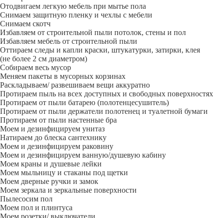
Отодвигаем легкую мебель при мытье пола
Снимаем защитную пленку и чехлы с мебели
Снимаем скотч
Избавляем от строительной пыли потолок, стены и пол
Избавляем мебель от строительной пыли
Оттираем следы и капли краски, штукатурки, затирки, клея
(не более 2 см диаметром)
Собираем весь мусор
Меняем пакеты в мусорных корзинах
Раскладываем/ развешиваем вещи аккуратно
Протираем пыль на всех доступных и свободных поверхностях
Протираем от пыли батарею (полотенцесушитель)
Протираем от пыли держатели полотенец и туалетной бумаги
Протираем от пыли настенные бра
Моем и дезинфицируем унитаз
Натираем до блеска сантехнику
Моем и дезинфицируем раковину
Моем и дезинфицируем ванную/душевую кабину
Моем краны и душевые лейки
Моем мыльницу и стаканы под щетки
Моем дверные ручки и замок
Моем зеркала и зеркальные поверхности
Пылесосим пол
Моем пол и плинтуса
Моем розетки/ выключатели