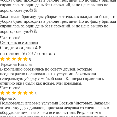
уборка будет проходить в районе трёх дней Но по факту бригада
справилась за один день без нареканий, и по цене вышло не
дорого, советую👍👍
Заказывали бригаду, для уборки коттеджа, в ожидании было, что
уборка будет проходить в районе трёх дней Но по факту бригада
справилась за один день без нареканий, и по цене вышло не
дорого, советую👍👍
Читать ещё
Смотреть все отзывы
Средняя оценка 4.8
на основе 56 237 отзывов
5
Терехина Наталья
В компанию обратились по совету друзей, которые
неоднократно пользовались их услугами. Заказывали
генеральную уборку с мойкой окон. Клинеры справились
отлично окна были как новые. Мы довольны.
Читать ещё
5
Ирина Х
Пользовалась впервые услугами Братьев Чистовых. Заказали
химчистку двух диванов, приехала девушка со специальным
оборудованием, и за 3 часа все почистила. Результатом я