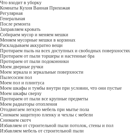
Что входит в уборку
Регу­лярная
Гене­ральная
После ремонта
Заправляем кровать
Собираем мусор и меняем мешки
Меняем мусорные мешки в корзинах
Раскладываем аккуратно вещи
Протираем пыль на всех доступных и свободных поверхностях
Протираем от пыли торшеры и настенные бра
Протираем от пыли подоконники
Моем дверные ручки
Моем зеркала и зеркальные поверхности
Пылесосим пол
Моем пол и плинтуса
Моем шкафы и тумбы внутри при условии, что они пустые
Моем шкафы сверху
Протираем от пыли все крупные предметы
Моем радиаторы отопления
Отодвигаем легкую мебель при мытье пола
Снимаем защитную пленку и чехлы с мебели
Снимаем скотч
Избавляем от строительной пыли потолок, стены и пол
Избавляем мебель от строительной пыли