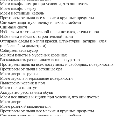
Моем шкафы внутри при условии, что они пустые
Моем шкафы сверху
Моем настенный кафель
Протираем от пыли все мелкие и крупные предметы
Снимаем защитную пленку и чехлы с мебели
Снимаем скотч
Избавляем от строительной пыли потолок, стены и пол
Избавляем мебель от строительной пыли
Оттираем следы и капли краски, штукатурки, затирки, клея
(не более 2 см диаметром)
Собираем весь мусор
Меняем пакеты в мусорных корзинах
Раскладываем/ развешиваем вещи аккуратно
Протираем пыль на всех доступных и свободных поверхностях
Протираем от пыли настенные бра
Моем дверные ручки
Моем зеркала и зеркальные поверхности
Пылесосим коврик и пол
Моем пол и плинтуса
Аккуратно расставляем обувь
Моем все шкафы и ящики при условии, что они пустые
Моем двери
Моем розетки/ выключатели
Протираем от пыли все мелкие и крупные предметы
Снимаем защитную пленку и чехлы с мебели