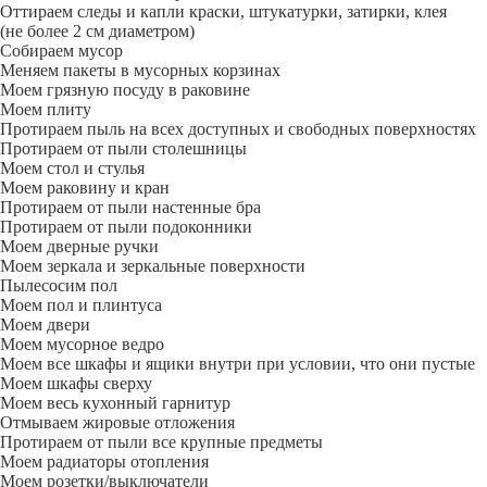
Оттираем следы и капли краски, штукатурки, затирки, клея
(не более 2 см диаметром)
Собираем мусор
Меняем пакеты в мусорных корзинах
Моем грязную посуду в раковине
Моем плиту
Протираем пыль на всех доступных и свободных поверхностях
Протираем от пыли столешницы
Моем стол и стулья
Моем раковину и кран
Протираем от пыли настенные бра
Протираем от пыли подоконники
Моем дверные ручки
Моем зеркала и зеркальные поверхности
Пылесосим пол
Моем пол и плинтуса
Моем двери
Моем мусорное ведро
Моем все шкафы и ящики внутри при условии, что они пустые
Моем шкафы сверху
Моем весь кухонный гарнитур
Отмываем жировые отложения
Протираем от пыли все крупные предметы
Моем радиаторы отопления
Моем розетки/выключатели