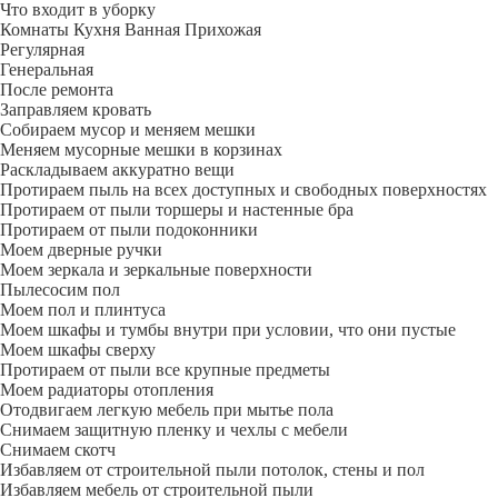
Что входит в уборку
Регу­лярная
Гене­ральная
После ремонта
Заправляем кровать
Собираем мусор и меняем мешки
Меняем мусорные мешки в корзинах
Раскладываем аккуратно вещи
Протираем пыль на всех доступных и свободных поверхностях
Протираем от пыли торшеры и настенные бра
Протираем от пыли подоконники
Моем дверные ручки
Моем зеркала и зеркальные поверхности
Пылесосим пол
Моем пол и плинтуса
Моем шкафы и тумбы внутри при условии, что они пустые
Моем шкафы сверху
Протираем от пыли все крупные предметы
Моем радиаторы отопления
Отодвигаем легкую мебель при мытье пола
Снимаем защитную пленку и чехлы с мебели
Снимаем скотч
Избавляем от строительной пыли потолок, стены и пол
Избавляем мебель от строительной пыли