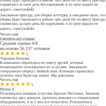
уборка будет проходить в районе трёх дней Но по факту бригада
справилась за один день без нареканий, и по цене вышло не
дорого, советую👍👍
Заказывали бригаду, для уборки коттеджа, в ожидании было, что
уборка будет проходить в районе трёх дней Но по факту бригада
справилась за один день без нареканий, и по цене вышло не
дорого, советую👍👍
Читать ещё
Смотреть все отзывы
Средняя оценка 4.8
на основе 56 237 отзывов
5
Терехина Наталья
В компанию обратились по совету друзей, которые
неоднократно пользовались их услугами. Заказывали
генеральную уборку с мойкой окон. Клинеры справились
отлично окна были как новые. Мы довольны.
Читать ещё
5
Ирина Х
Пользовалась впервые услугами Братьев Чистовых. Заказали
химчистку двух диванов, приехала девушка со специальным
оборудованием, и за 3 часа все почистила. Результатом я