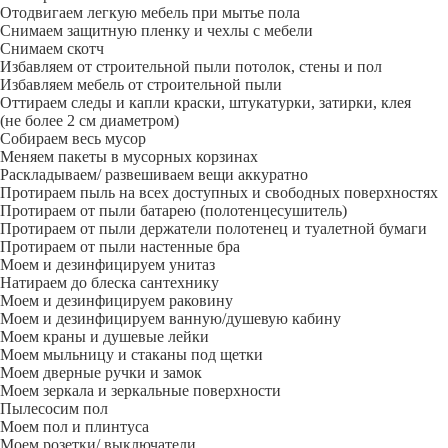
Отодвигаем легкую мебель при мытье пола
Снимаем защитную пленку и чехлы с мебели
Снимаем скотч
Избавляем от строительной пыли потолок, стены и пол
Избавляем мебель от строительной пыли
Оттираем следы и капли краски, штукатурки, затирки, клея
(не более 2 см диаметром)
Собираем весь мусор
Меняем пакеты в мусорных корзинах
Раскладываем/ развешиваем вещи аккуратно
Протираем пыль на всех доступных и свободных поверхностях
Протираем от пыли батарею (полотенцесушитель)
Протираем от пыли держатели полотенец и туалетной бумаги
Протираем от пыли настенные бра
Моем и дезинфицируем унитаз
Натираем до блеска сантехнику
Моем и дезинфицируем раковину
Моем и дезинфицируем ванную/душевую кабину
Моем краны и душевые лейки
Моем мыльницу и стаканы под щетки
Моем дверные ручки и замок
Моем зеркала и зеркальные поверхности
Пылесосим пол
Моем пол и плинтуса
Моем розетки/ выключатели