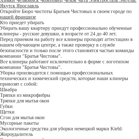
Химки
Челябинск
Череповец
Чехов
Чита
Электросталь
Энгельс
Якутск
Ярославль
Откройте Бюро чистоты Братьев Чистовых в своем городе по
нашей франшизе
Кто приедет убирать
Убирать вашу квартиру приедут профессионально обученные
клинеры - русские девушки, в возрасте от 24 до 40 лет.
Перед приемом на работу все клинеры проходят аттестацию в
нашем обучающем центре, а также проверку в службе
безопасности и только после этого становятся частью команды
компании "Братья Чистовы".
Все клинеры работают исключительно в форме с логотипом
компании "Братья Чистовы".
Уборка производится с помощью профессиональных
технических и химический средств, которые наши клинеры
привозят с собой:
Швабра
Тряпки из микрофибры
Тряпки для мытья окон
Губки
Щетки
Сгон для мытья окон
Мусорные пакеты
Экологичные средства для уборки немецкой марки Kiehl:
Жироудалитель