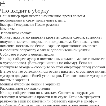
Что входит в уборку
Наш клинер приезжает в назначенное время со всем
необходимым и сразу приступает к делу.
Быстрая
Генеральная
После ремонта
Комнаты
Заправляем кровать
Клинер аккуратно заправит кровать: сложит одеяла, встряхнет
подушки, застелет пледом или покрывалом. Если вам нужно
поменять постельное белье – заранее приготовьте комплект
и сообщите оператору о заказе дополнительной услуги.
Собираем мусор и меняем мешки
Клинер соберет мусор в помещении, сложит в мешки и вынесет
в мусоропровод. (Есть ограничения по объему). Если вы
сортируете отходы – сообщите об этом оператору перед уборкой.
В этом случае сотрудник подготовит пакеты с отсортированным
мусором для дальнейшей утилизации. Положит новые мусорные
пакеты в корзины.
Меняем мусорные мешки в корзинах
Раскладываем аккуратно вещи
Клинер соберет вещи по комнатам. Сложит в аккуратную
стопочку и оставит на кровати или стуле. Если вам требуется
разложить вещи по цветам или развесить одежду в шкафу –
сообщите об этом нашему оператору при оформлении заказа.