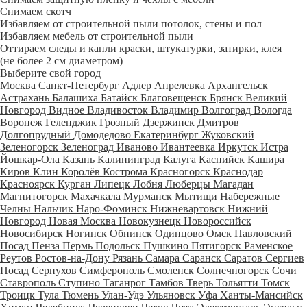
Снимаем скотч
Избавляем от строительной пыли потолок, стены и пол
Избавляем мебель от строительной пыли
Оттираем следы и капли краски, штукатурки, затирки, клея
(не более 2 см диаметром)
Выберите свой город
Москва
Санкт-Петербург
Адлер
Апрелевка
Архангельск
Астрахань
Балашиха
Батайск
Благовещенск
Брянск
Великий
Новгород
Видное
Владивосток
Владимир
Волгоград
Вологда
Воронеж
Геленджик
Грозный
Дзержинск
Дмитров
Долгопрудный
Домодедово
Екатеринбург
Жуковский
Зеленогорск
Зеленоград
Иваново
Ивантеевка
Иркутск
Истра
Йошкар-Ола
Казань
Калининград
Калуга
Каспийск
Кашира
Киров
Клин
Королёв
Кострома
Красногорск
Краснодар
Красноярск
Курган
Липецк
Лобня
Люберцы
Магадан
Магнитогорск
Махачкала
Мурманск
Мытищи
Набережные
Челны
Нальчик
Наро-Фоминск
Нижневартовск
Нижний
Новгород
Новая Москва
Новокузнецк
Новороссийск
Новосибирск
Ногинск
Обнинск
Одинцово
Омск
Павловский
Посад
Пенза
Пермь
Подольск
Пушкино
Пятигорск
Раменское
Реутов
Ростов-на-Дону
Рязань
Самара
Саранск
Саратов
Сергиев
Посад
Серпухов
Симферополь
Смоленск
Солнечногорск
Сочи
Ставрополь
Ступино
Таганрог
Тамбов
Тверь
Тольятти
Томск
Троицк
Тула
Тюмень
Улан-Удэ
Ульяновск
Уфа
Ханты-Мансийск