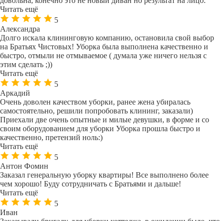
довольна, конечно это не новый диван но результат на лицо.
Читать ещё
5
Александра
Долго искала клининговую компанию, остановила свой выбор
на Братьях Чистовых! Уборка была выполнена качественно и
быстро, отмыли не отмываемое ( думала уже ничего нельзя с
этим сделать ;))
Читать ещё
5
Аркадий
Очень доволен качеством уборки, ранее жена убиралась
самостоятельно, решили попробовать клининг, заказали)
Приехали две очень опытные и милые девушки, в форме и со
своим оборудованием для уборки Уборка прошла быстро и
качественно, претензий ноль:)
Читать ещё
5
Антон Фомин
Заказал генеральную уборку квартиры! Все выполнено более
чем хорошо! Буду сотрудничать с Братьями и дальше!
Читать ещё
5
Иван