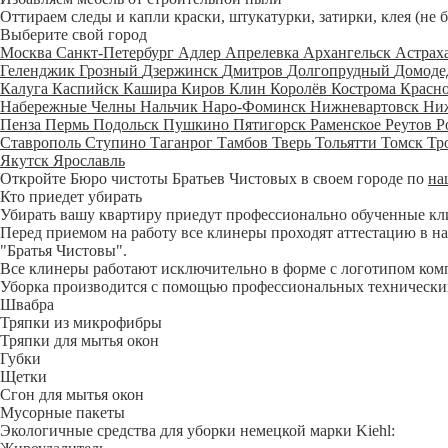
Оттираем следы и капли краски, штукатурки, затирки, клея (не 
Выберите свой город
Москва
Санкт-Петербург
Адлер
Апрелевка
Архангельск
Астрах
Геленджик
Грозный
Дзержинск
Дмитров
Долгопрудный
Домоде
Калуга
Каспийск
Кашира
Киров
Клин
Королёв
Кострома
Красн
Набережные Челны
Нальчик
Наро-Фоминск
Нижневартовск
Ни
Пенза
Пермь
Подольск
Пушкино
Пятигорск
Раменское
Реутов
Р
Ставрополь
Ступино
Таганрог
Тамбов
Тверь
Тольятти
Томск
Тр
Якутск
Ярославль
Откройте Бюро чистоты Братьев Чистовых в своем городе по
на
Кто приедет убирать
Убирать вашу квартиру приедут профессионально обученные клине
Перед приемом на работу все клинеры проходят аттестацию в на
"Братья Чистовы".
Все клинеры работают исключительно в форме с логотипом ком
Уборка производится с помощью профессиональных технических
Швабра
Тряпки из микрофибры
Тряпки для мытья окон
Губки
Щетки
Сгон для мытья окон
Мусорные пакеты
Экологичные средства для уборки немецкой марки Kiehl: