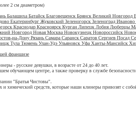
более 2 см диаметром)
ань
Балашиха
Батайск
Благовещенск
Брянск
Великий Новгород
дово
Екатеринбург
Жуковский
Зеленогорск
Зеленоград
Иваново
огорск
Краснодар
Красноярск
Курган
Липецк
Лобня
Люберцы
М
жний Новгород
Новая Москва
Новокузнецк
Новороссийск
Ново
остов-на-Дону
Рязань
Самара
Саранск
Саратов
Сергиев Посад
С
оицк
Тула
Тюмень
Улан-Удэ
Ульяновск
Уфа
Ханты-Мансийск
Хи
шей франшизе
ры - русские девушки, в возрасте от 24 до 40 лет.
шем обучающем центре, а также проверку в службе безопасности
пании "Братья Чистовы".
 и химический средств, которые наши клинеры привозят с собо