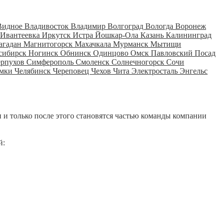
Видное
Владивосток
Владимир
Волгоград
Вологда
Воронеж
Ивантеевка
Иркутск
Истра
Йошкар-Ола
Казань
Калининград
агадан
Магнитогорск
Махачкала
Мурманск
Мытищи
сибирск
Ногинск
Обнинск
Одинцово
Омск
Павловский Посад
ерпухов
Симферополь
Смоленск
Солнечногорск
Сочи
мки
Челябинск
Череповец
Чехов
Чита
Электросталь
Энгельс
 и только после этого становятся частью команды компании
й: