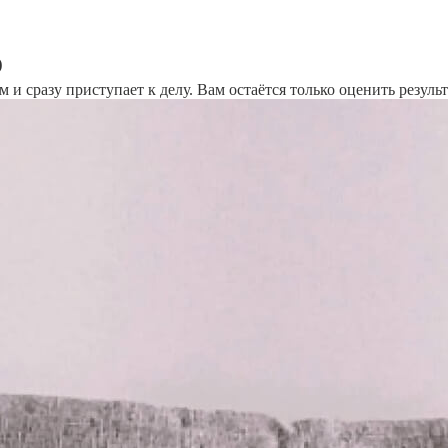
о
и сразу приступает к делу. Вам остаётся только оценить результ