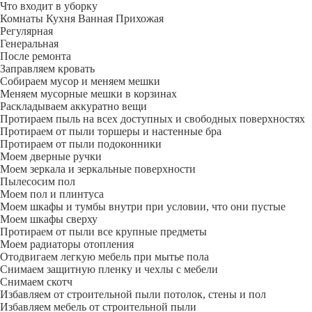
Что входит в уборку
Регу­лярная
Гене­ральная
После ремонта
Заправляем кровать
Собираем мусор и меняем мешки
Меняем мусорные мешки в корзинах
Раскладываем аккуратно вещи
Протираем пыль на всех доступных и свободных поверхностях
Протираем от пыли торшеры и настенные бра
Протираем от пыли подоконники
Моем дверные ручки
Моем зеркала и зеркальные поверхности
Пылесосим пол
Моем пол и плинтуса
Моем шкафы и тумбы внутри при условии, что они пустые
Моем шкафы сверху
Протираем от пыли все крупные предметы
Моем радиаторы отопления
Отодвигаем легкую мебель при мытье пола
Снимаем защитную пленку и чехлы с мебели
Снимаем скотч
Избавляем от строительной пыли потолок, стены и пол
Избавляем мебель от строительной пыли