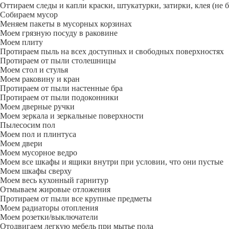
Оттираем следы и капли краски, штукатурки, затирки, клея (не 
Собираем мусор
Меняем пакеты в мусорных корзинах
Моем грязную посуду в раковине
Моем плиту
Протираем пыль на всех доступных и свободных поверхностях
Протираем от пыли столешницы
Моем стол и стулья
Моем раковину и кран
Протираем от пыли настенные бра
Протираем от пыли подоконники
Моем дверные ручки
Моем зеркала и зеркальные поверхности
Пылесосим пол
Моем пол и плинтуса
Моем двери
Моем мусорное ведро
Моем все шкафы и ящики внутри при условии, что они пустые
Моем шкафы сверху
Моем весь кухонный гарнитур
Отмываем жировые отложения
Протираем от пыли все крупные предметы
Моем радиаторы отопления
Моем розетки/выключатели
Отодвигаем легкую мебель при мытье пола