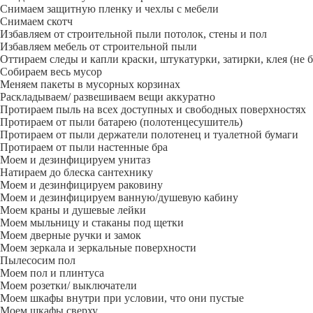
Снимаем защитную пленку и чехлы с мебели
Снимаем скотч
Избавляем от строительной пыли потолок, стены и пол
Избавляем мебель от строительной пыли
Оттираем следы и капли краски, штукатурки, затирки, клея (не 
Собираем весь мусор
Меняем пакеты в мусорных корзинах
Раскладываем/ развешиваем вещи аккуратно
Протираем пыль на всех доступных и свободных поверхностях
Протираем от пыли батарею (полотенцесушитель)
Протираем от пыли держатели полотенец и туалетной бумаги
Протираем от пыли настенные бра
Моем и дезинфицируем унитаз
Натираем до блеска сантехнику
Моем и дезинфицируем раковину
Моем и дезинфицируем ванную/душевую кабину
Моем краны и душевые лейки
Моем мыльницу и стаканы под щетки
Моем дверные ручки и замок
Моем зеркала и зеркальные поверхности
Пылесосим пол
Моем пол и плинтуса
Моем розетки/ выключатели
Моем шкафы внутри при условии, что они пустые
Моем шкафы сверху