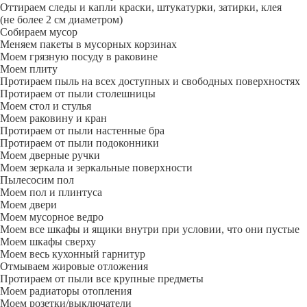
Оттираем следы и капли краски, штукатурки, затирки, клея
(не более 2 см диаметром)
Собираем мусор
Меняем пакеты в мусорных корзинах
Моем грязную посуду в раковине
Моем плиту
Протираем пыль на всех доступных и свободных поверхностях
Протираем от пыли столешницы
Моем стол и стулья
Моем раковину и кран
Протираем от пыли настенные бра
Протираем от пыли подоконники
Моем дверные ручки
Моем зеркала и зеркальные поверхности
Пылесосим пол
Моем пол и плинтуса
Моем двери
Моем мусорное ведро
Моем все шкафы и ящики внутри при условии, что они пустые
Моем шкафы сверху
Моем весь кухонный гарнитур
Отмываем жировые отложения
Протираем от пыли все крупные предметы
Моем радиаторы отопления
Моем розетки/выключатели