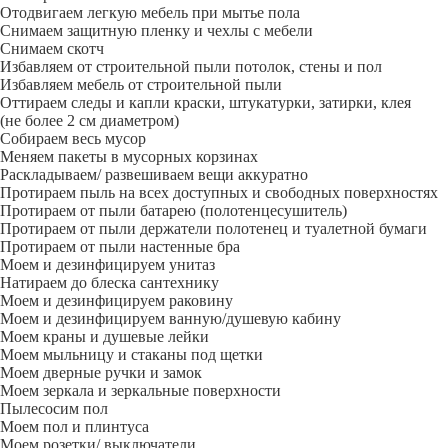
Отодвигаем легкую мебель при мытье пола
Снимаем защитную пленку и чехлы с мебели
Снимаем скотч
Избавляем от строительной пыли потолок, стены и пол
Избавляем мебель от строительной пыли
Оттираем следы и капли краски, штукатурки, затирки, клея
(не более 2 см диаметром)
Собираем весь мусор
Меняем пакеты в мусорных корзинах
Раскладываем/ развешиваем вещи аккуратно
Протираем пыль на всех доступных и свободных поверхностях
Протираем от пыли батарею (полотенцесушитель)
Протираем от пыли держатели полотенец и туалетной бумаги
Протираем от пыли настенные бра
Моем и дезинфицируем унитаз
Натираем до блеска сантехнику
Моем и дезинфицируем раковину
Моем и дезинфицируем ванную/душевую кабину
Моем краны и душевые лейки
Моем мыльницу и стаканы под щетки
Моем дверные ручки и замок
Моем зеркала и зеркальные поверхности
Пылесосим пол
Моем пол и плинтуса
Моем розетки/ выключатели