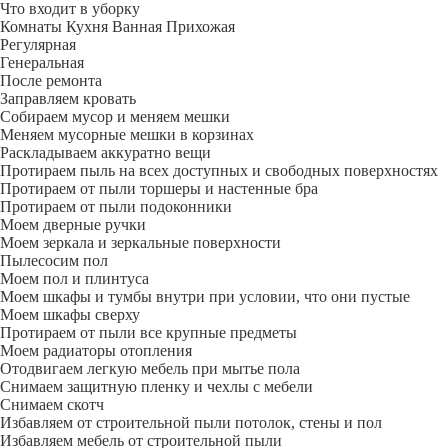
Что входит в уборку
Регу­лярная
Гене­ральная
После ремонта
Заправляем кровать
Собираем мусор и меняем мешки
Меняем мусорные мешки в корзинах
Раскладываем аккуратно вещи
Протираем пыль на всех доступных и свободных поверхностях
Протираем от пыли торшеры и настенные бра
Протираем от пыли подоконники
Моем дверные ручки
Моем зеркала и зеркальные поверхности
Пылесосим пол
Моем пол и плинтуса
Моем шкафы и тумбы внутри при условии, что они пустые
Моем шкафы сверху
Протираем от пыли все крупные предметы
Моем радиаторы отопления
Отодвигаем легкую мебель при мытье пола
Снимаем защитную пленку и чехлы с мебели
Снимаем скотч
Избавляем от строительной пыли потолок, стены и пол
Избавляем мебель от строительной пыли