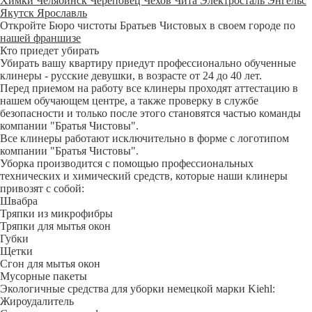
Химки
Челябинск
Череповец
Чехов
Чита
Электросталь
Энгельс
Якутск
Ярославль
Откройте Бюро чистоты Братьев Чистовых в своем городе по
нашей франшизе
Кто приедет убирать
Убирать вашу квартиру приедут профессионально обученные
клинеры - русские девушки, в возрасте от 24 до 40 лет.
Перед приемом на работу все клинеры проходят аттестацию в
нашем обучающем центре, а также проверку в службе
безопасности и только после этого становятся частью команды
компании "Братья Чистовы".
Все клинеры работают исключительно в форме с логотипом
компании "Братья Чистовы".
Уборка производится с помощью профессиональных
технических и химический средств, которые наши клинеры
привозят с собой:
Швабра
Тряпки из микрофибры
Тряпки для мытья окон
Губки
Щетки
Сгон для мытья окон
Мусорные пакеты
Экологичные средства для уборки немецкой марки Kiehl:
Жироудалитель