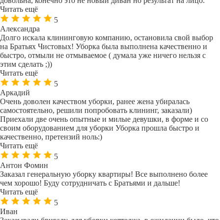
довольна, конечно это не новый диван но результат на лицо.
Читать ещё
5
Александра
Долго искала клининговую компанию, остановила свой выбор
на Братьях Чистовых! Уборка была выполнена качественно и
быстро, отмыли не отмываемое ( думала уже ничего нельзя с
этим сделать ;))
Читать ещё
5
Аркадий
Очень доволен качеством уборки, ранее жена убиралась
самостоятельно, решили попробовать клининг, заказали)
Приехали две очень опытные и милые девушки, в форме и со
своим оборудованием для уборки Уборка прошла быстро и
качественно, претензий ноль:)
Читать ещё
5
Антон Фомин
Заказал генеральную уборку квартиры! Все выполнено более
чем хорошо! Буду сотрудничать с Братьями и дальше!
Читать ещё
5
Иван