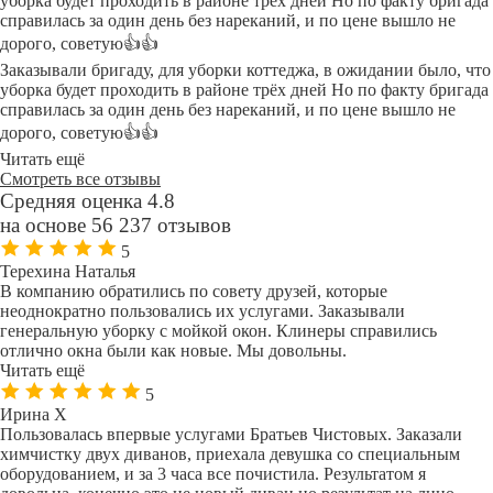
уборка будет проходить в районе трёх дней Но по факту бригада
справилась за один день без нареканий, и по цене вышло не
дорого, советую👍👍
Заказывали бригаду, для уборки коттеджа, в ожидании было, что
уборка будет проходить в районе трёх дней Но по факту бригада
справилась за один день без нареканий, и по цене вышло не
дорого, советую👍👍
Читать ещё
Смотреть все отзывы
Средняя оценка 4.8
на основе 56 237 отзывов
5
Терехина Наталья
В компанию обратились по совету друзей, которые
неоднократно пользовались их услугами. Заказывали
генеральную уборку с мойкой окон. Клинеры справились
отлично окна были как новые. Мы довольны.
Читать ещё
5
Ирина Х
Пользовалась впервые услугами Братьев Чистовых. Заказали
химчистку двух диванов, приехала девушка со специальным
оборудованием, и за 3 часа все почистила. Результатом я