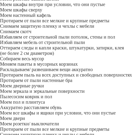
Моем шкафы внутри при условии, что они пустые
Моем шкафы сверху
Моем настенный кафель
Протираем от пыли все мелкие и крупные предметы
Снимаем защитную пленку и чехлы с мебели
Снимаем скотч
Избавляем от строительной пыли потолок, стены и пол
Избавляем мебель от строительной пыли
Оттираем следы и капли краски, штукатурки, затирки, клея
(не более 2 см диаметром)
Собираем весь мусор
Меняем пакеты в мусорных корзинах
Раскладываем/ развешиваем вещи аккуратно
Протираем пыль на всех доступных и свободных поверхностях
Протираем от пыли настенные бра
Моем дверные ручки
Моем зеркала и зеркальные поверхности
Пылесосим коврик и пол
Моем пол и плинтуса
Аккуратно расставляем обувь
Моем все шкафы и ящики при условии, что они пустые
Моем двери
Моем розетки/ выключатели
Протираем от пыли все мелкие и крупные предметы
Снимаем защитную пленку и чехлы с мебели