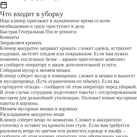
Что входит в уборку
Наш клинер приезжает в назначенное время со всем
необходимым и сразу приступает к делу.
Быстрая
Генеральная
После ремонта
Комнаты
Заправляем кровать
Клинер аккуратно заправит кровать: сложит одеяла, встряхнет
подушки, застелет пледом или покрывалом. Если вам нужно
поменять постельное белье – заранее приготовьте комплект
и сообщите оператору о заказе дополнительной услуги.
Собираем мусор и меняем мешки
Клинер соберет мусор в помещении, сложит в мешки и вынесет
в мусоропровод. (Есть ограничения по объему). Если вы
сортируете отходы – сообщите об этом оператору перед уборкой.
В этом случае сотрудник подготовит пакеты с отсортированным
мусором для дальнейшей утилизации. Положит новые мусорные
пакеты в корзины.
Меняем мусорные мешки в корзинах
Раскладываем аккуратно вещи
Клинер соберет вещи по комнатам. Сложит в аккуратную
стопочку и оставит на кровати или стуле. Если вам требуется
разложить вещи по цветам или развесить одежду в шкафу –
сообщите об этом нашему оператору при оформлении заказа.