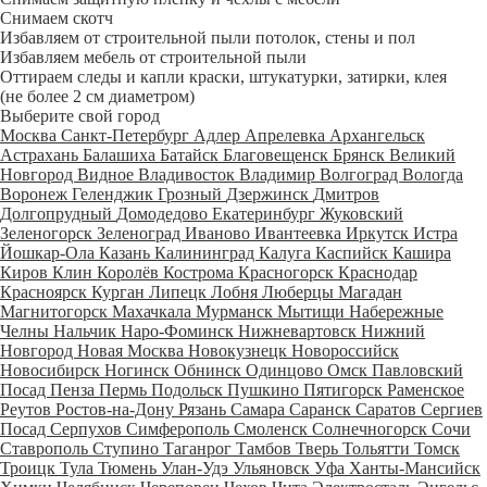
Снимаем скотч
Избавляем от строительной пыли потолок, стены и пол
Избавляем мебель от строительной пыли
Оттираем следы и капли краски, штукатурки, затирки, клея
(не более 2 см диаметром)
Выберите свой город
Москва
Санкт-Петербург
Адлер
Апрелевка
Архангельск
Астрахань
Балашиха
Батайск
Благовещенск
Брянск
Великий
Новгород
Видное
Владивосток
Владимир
Волгоград
Вологда
Воронеж
Геленджик
Грозный
Дзержинск
Дмитров
Долгопрудный
Домодедово
Екатеринбург
Жуковский
Зеленогорск
Зеленоград
Иваново
Ивантеевка
Иркутск
Истра
Йошкар-Ола
Казань
Калининград
Калуга
Каспийск
Кашира
Киров
Клин
Королёв
Кострома
Красногорск
Краснодар
Красноярск
Курган
Липецк
Лобня
Люберцы
Магадан
Магнитогорск
Махачкала
Мурманск
Мытищи
Набережные
Челны
Нальчик
Наро-Фоминск
Нижневартовск
Нижний
Новгород
Новая Москва
Новокузнецк
Новороссийск
Новосибирск
Ногинск
Обнинск
Одинцово
Омск
Павловский
Посад
Пенза
Пермь
Подольск
Пушкино
Пятигорск
Раменское
Реутов
Ростов-на-Дону
Рязань
Самара
Саранск
Саратов
Сергиев
Посад
Серпухов
Симферополь
Смоленск
Солнечногорск
Сочи
Ставрополь
Ступино
Таганрог
Тамбов
Тверь
Тольятти
Томск
Троицк
Тула
Тюмень
Улан-Удэ
Ульяновск
Уфа
Ханты-Мансийск