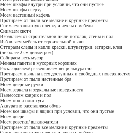
Моем шкафы внутри при условии, что они пустые
Моем шкафы сверху
Моем настенный кафель
Протираем от пыли все мелкие и крупные предметы
Снимаем защитную пленку и чехлы с мебели
Снимаем скотч
Избавляем от строительной пыли потолок, стены и пол
Избавляем мебель от строительной пыли
Оттираем следы и капли краски, штукатурки, затирки, клея
(не более 2 см диаметром)
Собираем весь мусор
Меняем пакеты в мусорных корзинах
Раскладываем/ развешиваем вещи аккуратно
Протираем пыль на всех доступных и свободных поверхностях
Протираем от пыли настенные бра
Моем дверные ручки
Моем зеркала и зеркальные поверхности
Пылесосим коврик и пол
Моем пол и плинтуса
Аккуратно расставляем обувь
Моем все шкафы и ящики при условии, что они пустые
Моем двери
Моем розетки/ выключатели
Протираем от пыли все мелкие и крупные предметы
Снимаем защитную пленку и чехлы с мебели