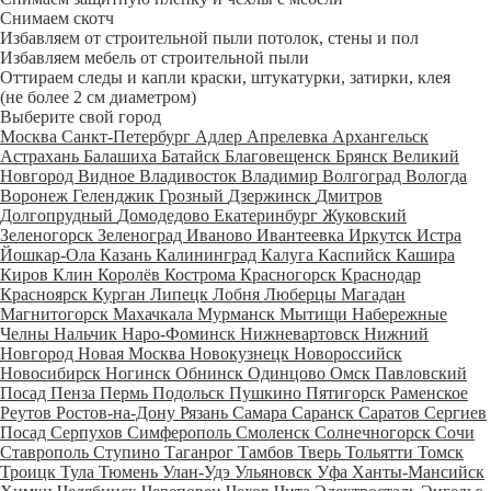
Снимаем скотч
Избавляем от строительной пыли потолок, стены и пол
Избавляем мебель от строительной пыли
Оттираем следы и капли краски, штукатурки, затирки, клея
(не более 2 см диаметром)
Выберите свой город
Москва
Санкт-Петербург
Адлер
Апрелевка
Архангельск
Астрахань
Балашиха
Батайск
Благовещенск
Брянск
Великий
Новгород
Видное
Владивосток
Владимир
Волгоград
Вологда
Воронеж
Геленджик
Грозный
Дзержинск
Дмитров
Долгопрудный
Домодедово
Екатеринбург
Жуковский
Зеленогорск
Зеленоград
Иваново
Ивантеевка
Иркутск
Истра
Йошкар-Ола
Казань
Калининград
Калуга
Каспийск
Кашира
Киров
Клин
Королёв
Кострома
Красногорск
Краснодар
Красноярск
Курган
Липецк
Лобня
Люберцы
Магадан
Магнитогорск
Махачкала
Мурманск
Мытищи
Набережные
Челны
Нальчик
Наро-Фоминск
Нижневартовск
Нижний
Новгород
Новая Москва
Новокузнецк
Новороссийск
Новосибирск
Ногинск
Обнинск
Одинцово
Омск
Павловский
Посад
Пенза
Пермь
Подольск
Пушкино
Пятигорск
Раменское
Реутов
Ростов-на-Дону
Рязань
Самара
Саранск
Саратов
Сергиев
Посад
Серпухов
Симферополь
Смоленск
Солнечногорск
Сочи
Ставрополь
Ступино
Таганрог
Тамбов
Тверь
Тольятти
Томск
Троицк
Тула
Тюмень
Улан-Удэ
Ульяновск
Уфа
Ханты-Мансийск