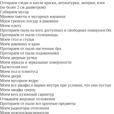
Оттираем следы и капли краски, штукатурки, затирки, клея
(не более 2 см диаметром)
Собираем мусор
Меняем пакеты в мусорных корзинах
Моем грязную посуду в раковине
Моем плиту
Протираем пыль на всех доступных и свободных поверхностях
Протираем от пыли столешницы
Моем стол и стулья
Моем раковину и кран
Протираем от пыли настенные бра
Протираем от пыли подоконники
Моем дверные ручки
Моем зеркала и зеркальные поверхности
Пылесосим пол
Моем пол и плинтуса
Моем двери
Моем мусорное ведро
Моем все шкафы и ящики внутри при условии, что они пустые
Моем шкафы сверху
Моем весь кухонный гарнитур
Отмываем жировые отложения
Протираем от пыли все крупные предметы
Моем радиаторы отопления
Моем розетки/выключатели