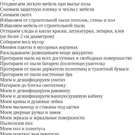
Отодвигаем легкую мебель при мытье пола
Снимаем защитную пленку и чехлы с мебели
Снимаем скотч
Избавляем от строительной пыли потолок, стены и пол
Избавляем мебель от строительной пыли
Оттираем следы и капли краски, штукатурки, затирки, клея
(не более 2 см диаметром)
Собираем весь мусор
Меняем пакеты в мусорных корзинах
Раскладываем/ развешиваем вещи аккуратно
Протираем пыль на всех доступных и свободных поверхностях
Протираем от пыли батарею (полотенцесушитель)
Протираем от пыли держатели полотенец и туалетной бумаги
Протираем от пыли настенные бра
Моем и дезинфицируем унитаз
Натираем до блеска сантехнику
Моем и дезинфицируем раковину
Моем и дезинфицируем ванную/душевую кабину
Моем краны и душевые лейки
Моем мыльницу и стаканы под щетки
Моем дверные ручки и замок
Моем зеркала и зеркальные поверхности
Пылесосим пол
Моем пол и плинтуса
Моем розетки/ выключатели