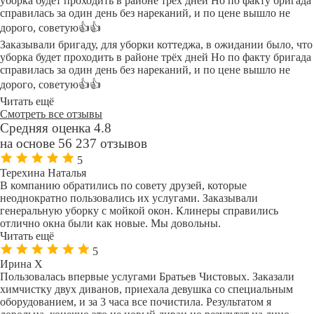
уборка будет проходить в районе трёх дней Но по факту бригада
справилась за один день без нареканий, и по цене вышло не
дорого, советую👍👍
Заказывали бригаду, для уборки коттеджа, в ожидании было, что
уборка будет проходить в районе трёх дней Но по факту бригада
справилась за один день без нареканий, и по цене вышло не
дорого, советую👍👍
Читать ещё
Смотреть все отзывы
Средняя оценка 4.8
на основе 56 237 отзывов
5
Терехина Наталья
В компанию обратились по совету друзей, которые
неоднократно пользовались их услугами. Заказывали
генеральную уборку с мойкой окон. Клинеры справились
отлично окна были как новые. Мы довольны.
Читать ещё
5
Ирина Х
Пользовалась впервые услугами Братьев Чистовых. Заказали
химчистку двух диванов, приехала девушка со специальным
оборудованием, и за 3 часа все почистила. Результатом я