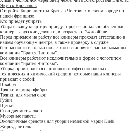
Химки
Челябинск
Череповец
Чехов
Чита
Электросталь
Энгельс
Якутск
Ярославль
Откройте Бюро чистоты Братьев Чистовых в своем городе по
нашей франшизе
Кто приедет убирать
Убирать вашу квартиру приедут профессионально обученные
клинеры - русские девушки, в возрасте от 24 до 40 лет.
Перед приемом на работу все клинеры проходят аттестацию в
нашем обучающем центре, а также проверку в службе
безопасности и только после этого становятся частью команды
компании "Братья Чистовы".
Все клинеры работают исключительно в форме с логотипом
компании "Братья Чистовы".
Уборка производится с помощью профессиональных
технических и химический средств, которые наши клинеры
привозят с собой:
Швабра
Тряпки из микрофибры
Тряпки для мытья окон
Губки
Щетки
Сгон для мытья окон
Мусорные пакеты
Экологичные средства для уборки немецкой марки Kiehl:
Жироудалитель