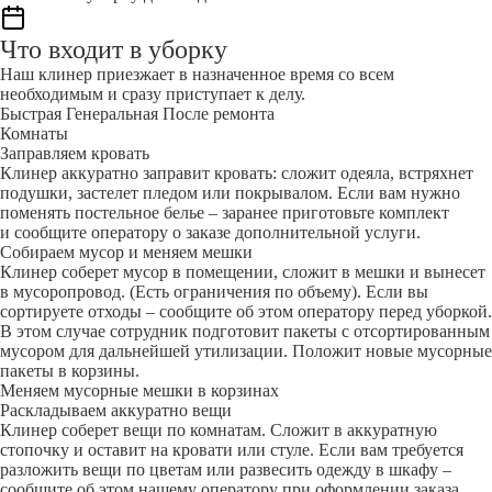
Что входит в уборку
Наш клинер приезжает в назначенное время со всем
необходимым и сразу приступает к делу.
Быстрая
Генеральная
После ремонта
Комнаты
Заправляем кровать
Клинер аккуратно заправит кровать: сложит одеяла, встряхнет
подушки, застелет пледом или покрывалом. Если вам нужно
поменять постельное белье – заранее приготовьте комплект
и сообщите оператору о заказе дополнительной услуги.
Собираем мусор и меняем мешки
Клинер соберет мусор в помещении, сложит в мешки и вынесет
в мусоропровод. (Есть ограничения по объему). Если вы
сортируете отходы – сообщите об этом оператору перед уборкой.
В этом случае сотрудник подготовит пакеты с отсортированным
мусором для дальнейшей утилизации. Положит новые мусорные
пакеты в корзины.
Меняем мусорные мешки в корзинах
Раскладываем аккуратно вещи
Клинер соберет вещи по комнатам. Сложит в аккуратную
стопочку и оставит на кровати или стуле. Если вам требуется
разложить вещи по цветам или развесить одежду в шкафу –
сообщите об этом нашему оператору при оформлении заказа.