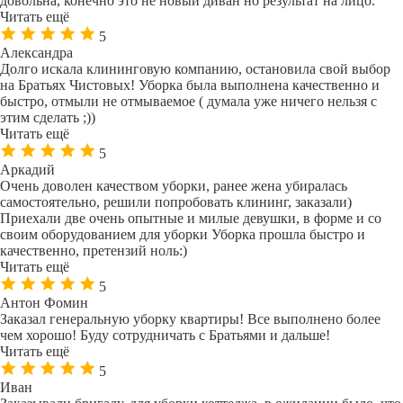
довольна, конечно это не новый диван но результат на лицо.
Читать ещё
5
Александра
Долго искала клининговую компанию, остановила свой выбор
на Братьях Чистовых! Уборка была выполнена качественно и
быстро, отмыли не отмываемое ( думала уже ничего нельзя с
этим сделать ;))
Читать ещё
5
Аркадий
Очень доволен качеством уборки, ранее жена убиралась
самостоятельно, решили попробовать клининг, заказали)
Приехали две очень опытные и милые девушки, в форме и со
своим оборудованием для уборки Уборка прошла быстро и
качественно, претензий ноль:)
Читать ещё
5
Антон Фомин
Заказал генеральную уборку квартиры! Все выполнено более
чем хорошо! Буду сотрудничать с Братьями и дальше!
Читать ещё
5
Иван