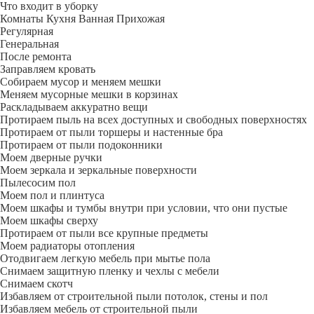
Что входит в уборку
Регу­лярная
Гене­ральная
После ремонта
Заправляем кровать
Собираем мусор и меняем мешки
Меняем мусорные мешки в корзинах
Раскладываем аккуратно вещи
Протираем пыль на всех доступных и свободных поверхностях
Протираем от пыли торшеры и настенные бра
Протираем от пыли подоконники
Моем дверные ручки
Моем зеркала и зеркальные поверхности
Пылесосим пол
Моем пол и плинтуса
Моем шкафы и тумбы внутри при условии, что они пустые
Моем шкафы сверху
Протираем от пыли все крупные предметы
Моем радиаторы отопления
Отодвигаем легкую мебель при мытье пола
Снимаем защитную пленку и чехлы с мебели
Снимаем скотч
Избавляем от строительной пыли потолок, стены и пол
Избавляем мебель от строительной пыли