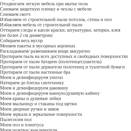
Отодвигаем легкую мебель при мытье пола
Снимаем защитную пленку и чехлы с мебели
Снимаем скотч
Избавляем от строительной пыли потолок, стены и пол
Избавляем мебель от строительной пыли
Оттираем следы и капли краски, штукатурки, затирки, клея
(не более 2 см диаметром)
Собираем весь мусор
Меняем пакеты в мусорных корзинах
Раскладываем/ развешиваем вещи аккуратно
Протираем пыль на всех доступных и свободных поверхностях
Протираем от пыли батарею (полотенцесушитель)
Протираем от пыли держатели полотенец и туалетной бумаги
Протираем от пыли настенные бра
Моем и дезинфицируем унитаз
Натираем до блеска сантехнику
Моем и дезинфицируем раковину
Моем и дезинфицируем ванную/душевую кабину
Моем краны и душевые лейки
Моем мыльницу и стаканы под щетки
Моем дверные ручки и замок
Моем зеркала и зеркальные поверхности
Пылесосим пол
Моем пол и плинтуса
Моем розетки/ выключатели