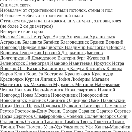
Снимаем скотч
Избавляем от строительной пыли потолок, стены и пол
Избавляем мебель от строительной пыли
Оттираем следы и капли краски, штукатурки, затирки, клея
(не более 2 см диаметром)
Выберите свой город
Москва
Санкт-Петербург
Адлер
Апрелевка
Архангельск
Астрахань
Балашиха
Батайск
Благовещенск
Брянск
Великий
Новгород
Видное
Владивосток
Владимир
Волгоград
Вологда
Воронеж
Геленджик
Грозный
Дзержинск
Дмитров
Долгопрудный
Домодедово
Екатеринбург
Жуковский
Зеленогорск
Зеленоград
Иваново
Ивантеевка
Иркутск
Истра
Йошкар-Ола
Казань
Калининград
Калуга
Каспийск
Кашира
Киров
Клин
Королёв
Кострома
Красногорск
Краснодар
Красноярск
Курган
Липецк
Лобня
Люберцы
Магадан
Магнитогорск
Махачкала
Мурманск
Мытищи
Набережные
Челны
Нальчик
Наро-Фоминск
Нижневартовск
Нижний
Новгород
Новая Москва
Новокузнецк
Новороссийск
Новосибирск
Ногинск
Обнинск
Одинцово
Омск
Павловский
Посад
Пенза
Пермь
Подольск
Пушкино
Пятигорск
Раменское
Реутов
Ростов-на-Дону
Рязань
Самара
Саранск
Саратов
Сергиев
Посад
Серпухов
Симферополь
Смоленск
Солнечногорск
Сочи
Ставрополь
Ступино
Таганрог
Тамбов
Тверь
Тольятти
Томск
Троицк
Тула
Тюмень
Улан-Удэ
Ульяновск
Уфа
Ханты-Мансийск