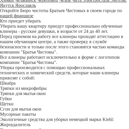
Химки
Челябинск
Череповец
Чехов
Чита
Электросталь
Энгельс
Якутск
Ярославль
Откройте Бюро чистоты Братьев Чистовых в своем городе по
нашей франшизе
Кто приедет убирать
Убирать вашу квартиру приедут профессионально обученные
клинеры - русские девушки, в возрасте от 24 до 40 лет.
Перед приемом на работу все клинеры проходят аттестацию в
нашем обучающем центре, а также проверку в службе
безопасности и только после этого становятся частью команды
компании "Братья Чистовы".
Все клинеры работают исключительно в форме с логотипом
компании "Братья Чистовы".
Уборка производится с помощью профессиональных
технических и химический средств, которые наши клинеры
привозят с собой:
Швабра
Тряпки из микрофибры
Тряпки для мытья окон
Губки
Щетки
Сгон для мытья окон
Мусорные пакеты
Экологичные средства для уборки немецкой марки Kiehl:
Жироудалитель