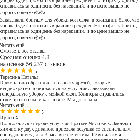
уборка будет проходить в районе трёх дней Но по факту бригада
справилась за один день без нареканий, и по цене вышло не
дорого, советую👍👍
Заказывали бригаду, для уборки коттеджа, в ожидании было, что
уборка будет проходить в районе трёх дней Но по факту бригада
справилась за один день без нареканий, и по цене вышло не
дорого, советую👍👍
Читать ещё
Смотреть все отзывы
Средняя оценка 4.8
на основе 56 237 отзывов
5
Терехина Наталья
В компанию обратились по совету друзей, которые
неоднократно пользовались их услугами. Заказывали
генеральную уборку с мойкой окон. Клинеры справились
отлично окна были как новые. Мы довольны.
Читать ещё
5
Ирина Х
Пользовалась впервые услугами Братьев Чистовых. Заказали
химчистку двух диванов, приехала девушка со специальным
оборудованием, и за 3 часа все почистила. Результатом я