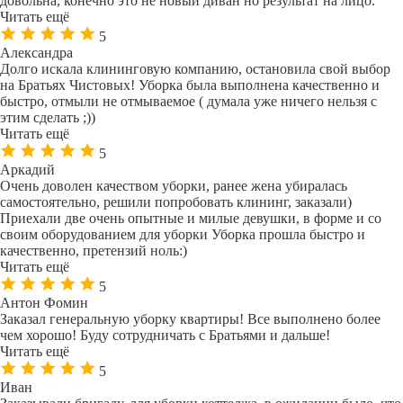
довольна, конечно это не новый диван но результат на лицо.
Читать ещё
5
Александра
Долго искала клининговую компанию, остановила свой выбор
на Братьях Чистовых! Уборка была выполнена качественно и
быстро, отмыли не отмываемое ( думала уже ничего нельзя с
этим сделать ;))
Читать ещё
5
Аркадий
Очень доволен качеством уборки, ранее жена убиралась
самостоятельно, решили попробовать клининг, заказали)
Приехали две очень опытные и милые девушки, в форме и со
своим оборудованием для уборки Уборка прошла быстро и
качественно, претензий ноль:)
Читать ещё
5
Антон Фомин
Заказал генеральную уборку квартиры! Все выполнено более
чем хорошо! Буду сотрудничать с Братьями и дальше!
Читать ещё
5
Иван