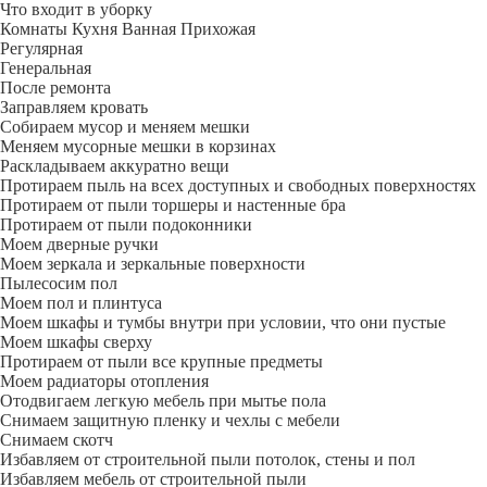
Что входит в уборку
Регу­лярная
Гене­ральная
После ремонта
Заправляем кровать
Собираем мусор и меняем мешки
Меняем мусорные мешки в корзинах
Раскладываем аккуратно вещи
Протираем пыль на всех доступных и свободных поверхностях
Протираем от пыли торшеры и настенные бра
Протираем от пыли подоконники
Моем дверные ручки
Моем зеркала и зеркальные поверхности
Пылесосим пол
Моем пол и плинтуса
Моем шкафы и тумбы внутри при условии, что они пустые
Моем шкафы сверху
Протираем от пыли все крупные предметы
Моем радиаторы отопления
Отодвигаем легкую мебель при мытье пола
Снимаем защитную пленку и чехлы с мебели
Снимаем скотч
Избавляем от строительной пыли потолок, стены и пол
Избавляем мебель от строительной пыли