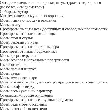
Оттираем следы и капли краски, штукатурки, затирки, клея
(не более 2 см диаметром)
Собираем мусор
Меняем пакеты в мусорных корзинах
Моем грязную посуду в раковине
Моем плиту
Протираем пыль на всех доступных и свободных поверхностях
Протираем от пыли столешницы
Моем стол и стулья
Моем раковину и кран
Протираем от пыли настенные бра
Протираем от пыли подоконники
Моем дверные ручки
Моем зеркала и зеркальные поверхности
Пылесосим пол
Моем пол и плинтуса
Моем двери
Моем мусорное ведро
Моем все шкафы и ящики внутри при условии, что они пустые
Моем шкафы сверху
Моем весь кухонный гарнитур
Отмываем жировые отложения
Протираем от пыли все крупные предметы
Моем радиаторы отопления
Моем розетки/выключатели