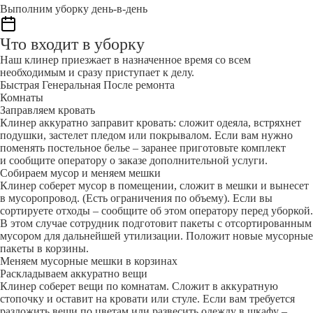
Выполним уборку день-в-день
Что входит в уборку
Наш клинер приезжает в назначенное время со всем
необходимым и сразу приступает к делу.
Быстрая
Генеральная
После ремонта
Комнаты
Заправляем кровать
Клинер аккуратно заправит кровать: сложит одеяла, встряхнет
подушки, застелет пледом или покрывалом. Если вам нужно
поменять постельное белье – заранее приготовьте комплект
и сообщите оператору о заказе дополнительной услуги.
Собираем мусор и меняем мешки
Клинер соберет мусор в помещении, сложит в мешки и вынесет
в мусоропровод. (Есть ограничения по объему). Если вы
сортируете отходы – сообщите об этом оператору перед уборкой.
В этом случае сотрудник подготовит пакеты с отсортированным
мусором для дальнейшей утилизации. Положит новые мусорные
пакеты в корзины.
Меняем мусорные мешки в корзинах
Раскладываем аккуратно вещи
Клинер соберет вещи по комнатам. Сложит в аккуратную
стопочку и оставит на кровати или стуле. Если вам требуется
разложить вещи по цветам или развесить одежду в шкафу –