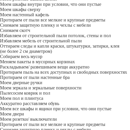
Моем шкафы внутри при условии, что они пустые
Моем шкафы сверху
Моем настенный кафель
Протираем от пыли все мелкие и крупные предметы
Снимаем защитную пленку и чехлы с мебели
Снимаем скотч
Избавляем от строительной пыли потолок, стены и пол
Избавляем мебель от строительной пыли
Оттираем следы и капли краски, штукатурки, затирки, клея
(не более 2 см диаметром)
Собираем весь мусор
Меняем пакеты в мусорных корзинах
Раскладываем/ развешиваем вещи аккуратно
Протираем пыль на всех доступных и свободных поверхностях
Протираем от пыли настенные бра
Моем дверные ручки
Моем зеркала и зеркальные поверхности
Пылесосим коврик и пол
Моем пол и плинтуса
Аккуратно расставляем обувь
Моем все шкафы и ящики при условии, что они пустые
Моем двери
Моем розетки/ выключатели
Протираем от пыли все мелкие и крупные предметы
Снимаем защитную пленку и чехлы с мебели