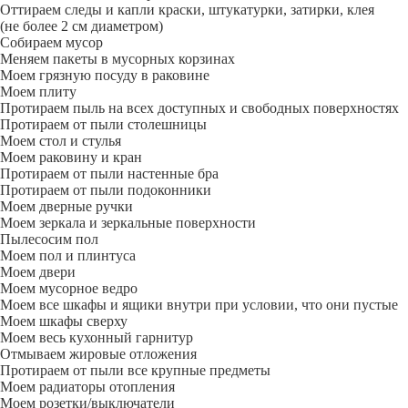
Оттираем следы и капли краски, штукатурки, затирки, клея
(не более 2 см диаметром)
Собираем мусор
Меняем пакеты в мусорных корзинах
Моем грязную посуду в раковине
Моем плиту
Протираем пыль на всех доступных и свободных поверхностях
Протираем от пыли столешницы
Моем стол и стулья
Моем раковину и кран
Протираем от пыли настенные бра
Протираем от пыли подоконники
Моем дверные ручки
Моем зеркала и зеркальные поверхности
Пылесосим пол
Моем пол и плинтуса
Моем двери
Моем мусорное ведро
Моем все шкафы и ящики внутри при условии, что они пустые
Моем шкафы сверху
Моем весь кухонный гарнитур
Отмываем жировые отложения
Протираем от пыли все крупные предметы
Моем радиаторы отопления
Моем розетки/выключатели