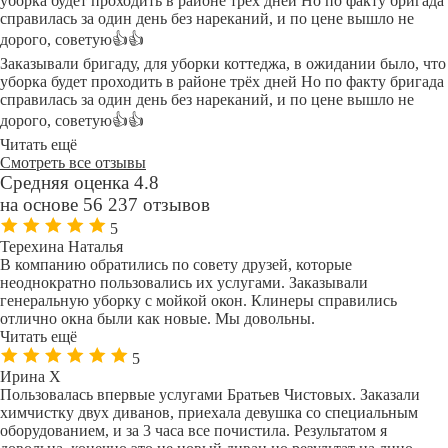
уборка будет проходить в районе трёх дней Но по факту бригада
справилась за один день без нареканий, и по цене вышло не
дорого, советую👍👍
Заказывали бригаду, для уборки коттеджа, в ожидании было, что
уборка будет проходить в районе трёх дней Но по факту бригада
справилась за один день без нареканий, и по цене вышло не
дорого, советую👍👍
Читать ещё
Смотреть все отзывы
Средняя оценка 4.8
на основе 56 237 отзывов
5
Терехина Наталья
В компанию обратились по совету друзей, которые
неоднократно пользовались их услугами. Заказывали
генеральную уборку с мойкой окон. Клинеры справились
отлично окна были как новые. Мы довольны.
Читать ещё
5
Ирина Х
Пользовалась впервые услугами Братьев Чистовых. Заказали
химчистку двух диванов, приехала девушка со специальным
оборудованием, и за 3 часа все почистила. Результатом я