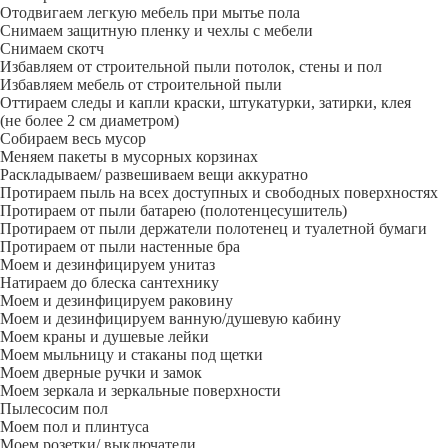
Отодвигаем легкую мебель при мытье пола
Снимаем защитную пленку и чехлы с мебели
Снимаем скотч
Избавляем от строительной пыли потолок, стены и пол
Избавляем мебель от строительной пыли
Оттираем следы и капли краски, штукатурки, затирки, клея
(не более 2 см диаметром)
Собираем весь мусор
Меняем пакеты в мусорных корзинах
Раскладываем/ развешиваем вещи аккуратно
Протираем пыль на всех доступных и свободных поверхностях
Протираем от пыли батарею (полотенцесушитель)
Протираем от пыли держатели полотенец и туалетной бумаги
Протираем от пыли настенные бра
Моем и дезинфицируем унитаз
Натираем до блеска сантехнику
Моем и дезинфицируем раковину
Моем и дезинфицируем ванную/душевую кабину
Моем краны и душевые лейки
Моем мыльницу и стаканы под щетки
Моем дверные ручки и замок
Моем зеркала и зеркальные поверхности
Пылесосим пол
Моем пол и плинтуса
Моем розетки/ выключатели