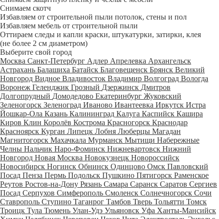
Снимаем скотч
Избавляем от строительной пыли потолок, стены и пол
Избавляем мебель от строительной пыли
Оттираем следы и капли краски, штукатурки, затирки, клея
(не более 2 см диаметром)
Выберите свой город
Москва
Санкт-Петербург
Адлер
Апрелевка
Архангельск
Астрахань
Балашиха
Батайск
Благовещенск
Брянск
Великий
Новгород
Видное
Владивосток
Владимир
Волгоград
Вологда
Воронеж
Геленджик
Грозный
Дзержинск
Дмитров
Долгопрудный
Домодедово
Екатеринбург
Жуковский
Зеленогорск
Зеленоград
Иваново
Ивантеевка
Иркутск
Истра
Йошкар-Ола
Казань
Калининград
Калуга
Каспийск
Кашира
Киров
Клин
Королёв
Кострома
Красногорск
Краснодар
Красноярск
Курган
Липецк
Лобня
Люберцы
Магадан
Магнитогорск
Махачкала
Мурманск
Мытищи
Набережные
Челны
Нальчик
Наро-Фоминск
Нижневартовск
Нижний
Новгород
Новая Москва
Новокузнецк
Новороссийск
Новосибирск
Ногинск
Обнинск
Одинцово
Омск
Павловский
Посад
Пенза
Пермь
Подольск
Пушкино
Пятигорск
Раменское
Реутов
Ростов-на-Дону
Рязань
Самара
Саранск
Саратов
Сергиев
Посад
Серпухов
Симферополь
Смоленск
Солнечногорск
Сочи
Ставрополь
Ступино
Таганрог
Тамбов
Тверь
Тольятти
Томск
Троицк
Тула
Тюмень
Улан-Удэ
Ульяновск
Уфа
Ханты-Мансийск