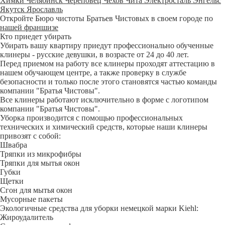
Химки
Челябинск
Череповец
Чехов
Чита
Электросталь
Энгельс
Якутск
Ярославль
Откройте Бюро чистоты Братьев Чистовых в своем городе по
нашей франшизе
Кто приедет убирать
Убирать вашу квартиру приедут профессионально обученные
клинеры - русские девушки, в возрасте от 24 до 40 лет.
Перед приемом на работу все клинеры проходят аттестацию в
нашем обучающем центре, а также проверку в службе
безопасности и только после этого становятся частью команды
компании "Братья Чистовы".
Все клинеры работают исключительно в форме с логотипом
компании "Братья Чистовы".
Уборка производится с помощью профессиональных
технических и химический средств, которые наши клинеры
привозят с собой:
Швабра
Тряпки из микрофибры
Тряпки для мытья окон
Губки
Щетки
Сгон для мытья окон
Мусорные пакеты
Экологичные средства для уборки немецкой марки Kiehl:
Жироудалитель