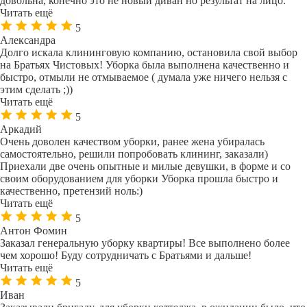
довольна, конечно это не новый диван но результат на лицо.
Читать ещё
5
Александра
Долго искала клининговую компанию, остановила свой выбор
на Братьях Чистовых! Уборка была выполнена качественно и
быстро, отмыли не отмываемое ( думала уже ничего нельзя с
этим сделать ;))
Читать ещё
5
Аркадий
Очень доволен качеством уборки, ранее жена убиралась
самостоятельно, решили попробовать клининг, заказали)
Приехали две очень опытные и милые девушки, в форме и со
своим оборудованием для уборки Уборка прошла быстро и
качественно, претензий ноль:)
Читать ещё
5
Антон Фомин
Заказал генеральную уборку квартиры! Все выполнено более
чем хорошо! Буду сотрудничать с Братьями и дальше!
Читать ещё
5
Иван