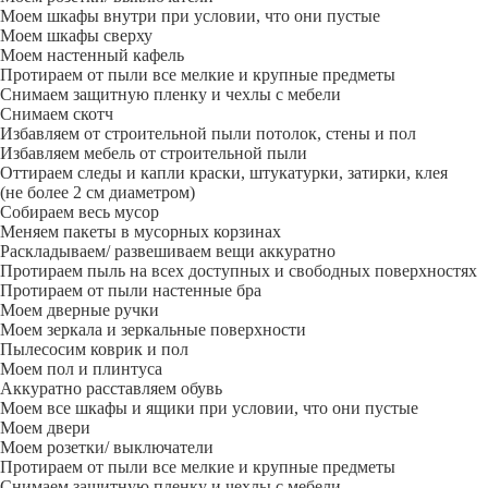
Моем шкафы внутри при условии, что они пустые
Моем шкафы сверху
Моем настенный кафель
Протираем от пыли все мелкие и крупные предметы
Снимаем защитную пленку и чехлы с мебели
Снимаем скотч
Избавляем от строительной пыли потолок, стены и пол
Избавляем мебель от строительной пыли
Оттираем следы и капли краски, штукатурки, затирки, клея
(не более 2 см диаметром)
Собираем весь мусор
Меняем пакеты в мусорных корзинах
Раскладываем/ развешиваем вещи аккуратно
Протираем пыль на всех доступных и свободных поверхностях
Протираем от пыли настенные бра
Моем дверные ручки
Моем зеркала и зеркальные поверхности
Пылесосим коврик и пол
Моем пол и плинтуса
Аккуратно расставляем обувь
Моем все шкафы и ящики при условии, что они пустые
Моем двери
Моем розетки/ выключатели
Протираем от пыли все мелкие и крупные предметы
Снимаем защитную пленку и чехлы с мебели