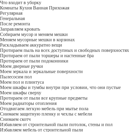
Что входит в уборку
Регу­лярная
Гене­ральная
После ремонта
Заправляем кровать
Собираем мусор и меняем мешки
Меняем мусорные мешки в корзинах
Раскладываем аккуратно вещи
Протираем пыль на всех доступных и свободных поверхностях
Протираем от пыли торшеры и настенные бра
Протираем от пыли подоконники
Моем дверные ручки
Моем зеркала и зеркальные поверхности
Пылесосим пол
Моем пол и плинтуса
Моем шкафы и тумбы внутри при условии, что они пустые
Моем шкафы сверху
Протираем от пыли все крупные предметы
Моем радиаторы отопления
Отодвигаем легкую мебель при мытье пола
Снимаем защитную пленку и чехлы с мебели
Снимаем скотч
Избавляем от строительной пыли потолок, стены и пол
Избавляем мебель от строительной пыли