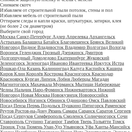
Снимаем скотч
Избавляем от строительной пыли потолок, стены и пол
Избавляем мебель от строительной пыли
Оттираем следы и капли краски, штукатурки, затирки, клея
(не более 2 см диаметром)
Выберите свой город
Москва
Санкт-Петербург
Адлер
Апрелевка
Архангельск
Астрахань
Балашиха
Батайск
Благовещенск
Брянск
Великий
Новгород
Видное
Владивосток
Владимир
Волгоград
Вологда
Воронеж
Геленджик
Грозный
Дзержинск
Дмитров
Долгопрудный
Домодедово
Екатеринбург
Жуковский
Зеленогорск
Зеленоград
Иваново
Ивантеевка
Иркутск
Истра
Йошкар-Ола
Казань
Калининград
Калуга
Каспийск
Кашира
Киров
Клин
Королёв
Кострома
Красногорск
Краснодар
Красноярск
Курган
Липецк
Лобня
Люберцы
Магадан
Магнитогорск
Махачкала
Мурманск
Мытищи
Набережные
Челны
Нальчик
Наро-Фоминск
Нижневартовск
Нижний
Новгород
Новая Москва
Новокузнецк
Новороссийск
Новосибирск
Ногинск
Обнинск
Одинцово
Омск
Павловский
Посад
Пенза
Пермь
Подольск
Пушкино
Пятигорск
Раменское
Реутов
Ростов-на-Дону
Рязань
Самара
Саранск
Саратов
Сергиев
Посад
Серпухов
Симферополь
Смоленск
Солнечногорск
Сочи
Ставрополь
Ступино
Таганрог
Тамбов
Тверь
Тольятти
Томск
Троицк
Тула
Тюмень
Улан-Удэ
Ульяновск
Уфа
Ханты-Мансийск