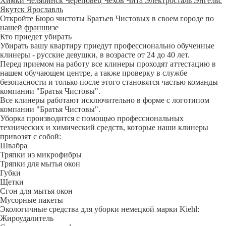
Химки
Челябинск
Череповец
Чехов
Чита
Электросталь
Энгельс
Якутск
Ярославль
Откройте Бюро чистоты Братьев Чистовых в своем городе по
нашей франшизе
Кто приедет убирать
Убирать вашу квартиру приедут профессионально обученные
клинеры - русские девушки, в возрасте от 24 до 40 лет.
Перед приемом на работу все клинеры проходят аттестацию в
нашем обучающем центре, а также проверку в службе
безопасности и только после этого становятся частью команды
компании "Братья Чистовы".
Все клинеры работают исключительно в форме с логотипом
компании "Братья Чистовы".
Уборка производится с помощью профессиональных
технических и химический средств, которые наши клинеры
привозят с собой:
Швабра
Тряпки из микрофибры
Тряпки для мытья окон
Губки
Щетки
Сгон для мытья окон
Мусорные пакеты
Экологичные средства для уборки немецкой марки Kiehl:
Жироудалитель