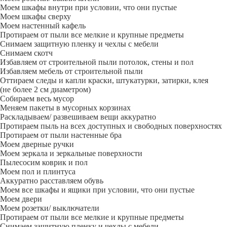
Моем шкафы внутри при условии, что они пустые
Моем шкафы сверху
Моем настенный кафель
Протираем от пыли все мелкие и крупные предметы
Снимаем защитную пленку и чехлы с мебели
Снимаем скотч
Избавляем от строительной пыли потолок, стены и пол
Избавляем мебель от строительной пыли
Оттираем следы и капли краски, штукатурки, затирки, клея
(не более 2 см диаметром)
Собираем весь мусор
Меняем пакеты в мусорных корзинах
Раскладываем/ развешиваем вещи аккуратно
Протираем пыль на всех доступных и свободных поверхностях
Протираем от пыли настенные бра
Моем дверные ручки
Моем зеркала и зеркальные поверхности
Пылесосим коврик и пол
Моем пол и плинтуса
Аккуратно расставляем обувь
Моем все шкафы и ящики при условии, что они пустые
Моем двери
Моем розетки/ выключатели
Протираем от пыли все мелкие и крупные предметы
Снимаем защитную пленку и чехлы с мебели