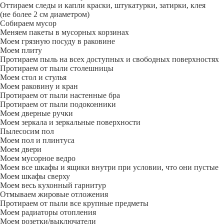
Оттираем следы и капли краски, штукатурки, затирки, клея
(не более 2 см диаметром)
Собираем мусор
Меняем пакеты в мусорных корзинах
Моем грязную посуду в раковине
Моем плиту
Протираем пыль на всех доступных и свободных поверхностях
Протираем от пыли столешницы
Моем стол и стулья
Моем раковину и кран
Протираем от пыли настенные бра
Протираем от пыли подоконники
Моем дверные ручки
Моем зеркала и зеркальные поверхности
Пылесосим пол
Моем пол и плинтуса
Моем двери
Моем мусорное ведро
Моем все шкафы и ящики внутри при условии, что они пустые
Моем шкафы сверху
Моем весь кухонный гарнитур
Отмываем жировые отложения
Протираем от пыли все крупные предметы
Моем радиаторы отопления
Моем розетки/выключатели