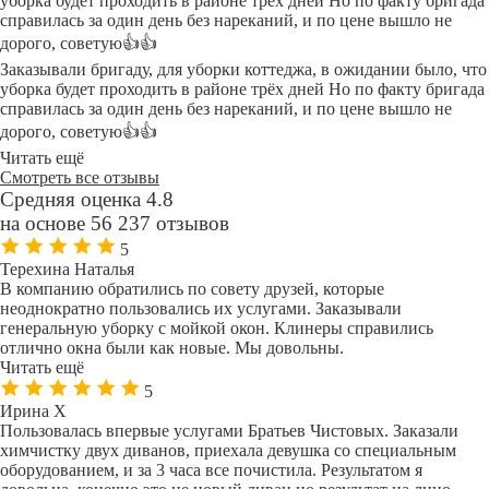
уборка будет проходить в районе трёх дней Но по факту бригада
справилась за один день без нареканий, и по цене вышло не
дорого, советую👍👍
Заказывали бригаду, для уборки коттеджа, в ожидании было, что
уборка будет проходить в районе трёх дней Но по факту бригада
справилась за один день без нареканий, и по цене вышло не
дорого, советую👍👍
Читать ещё
Смотреть все отзывы
Средняя оценка 4.8
на основе 56 237 отзывов
5
Терехина Наталья
В компанию обратились по совету друзей, которые
неоднократно пользовались их услугами. Заказывали
генеральную уборку с мойкой окон. Клинеры справились
отлично окна были как новые. Мы довольны.
Читать ещё
5
Ирина Х
Пользовалась впервые услугами Братьев Чистовых. Заказали
химчистку двух диванов, приехала девушка со специальным
оборудованием, и за 3 часа все почистила. Результатом я