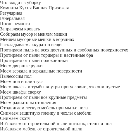
Что входит в уборку
Регу­лярная
Гене­ральная
После ремонта
Заправляем кровать
Собираем мусор и меняем мешки
Меняем мусорные мешки в корзинах
Раскладываем аккуратно вещи
Протираем пыль на всех доступных и свободных поверхностях
Протираем от пыли торшеры и настенные бра
Протираем от пыли подоконники
Моем дверные ручки
Моем зеркала и зеркальные поверхности
Пылесосим пол
Моем пол и плинтуса
Моем шкафы и тумбы внутри при условии, что они пустые
Моем шкафы сверху
Протираем от пыли все крупные предметы
Моем радиаторы отопления
Отодвигаем легкую мебель при мытье пола
Снимаем защитную пленку и чехлы с мебели
Снимаем скотч
Избавляем от строительной пыли потолок, стены и пол
Избавляем мебель от строительной пыли