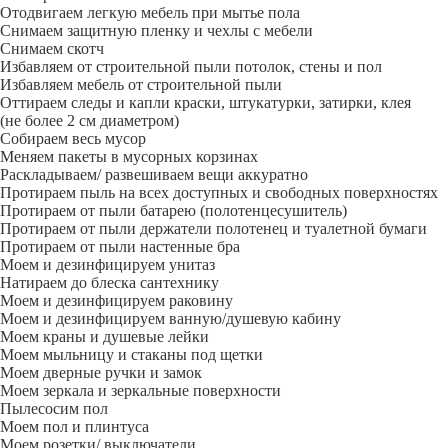
Отодвигаем легкую мебель при мытье пола
Снимаем защитную пленку и чехлы с мебели
Снимаем скотч
Избавляем от строительной пыли потолок, стены и пол
Избавляем мебель от строительной пыли
Оттираем следы и капли краски, штукатурки, затирки, клея
(не более 2 см диаметром)
Собираем весь мусор
Меняем пакеты в мусорных корзинах
Раскладываем/ развешиваем вещи аккуратно
Протираем пыль на всех доступных и свободных поверхностях
Протираем от пыли батарею (полотенцесушитель)
Протираем от пыли держатели полотенец и туалетной бумаги
Протираем от пыли настенные бра
Моем и дезинфицируем унитаз
Натираем до блеска сантехнику
Моем и дезинфицируем раковину
Моем и дезинфицируем ванную/душевую кабину
Моем краны и душевые лейки
Моем мыльницу и стаканы под щетки
Моем дверные ручки и замок
Моем зеркала и зеркальные поверхности
Пылесосим пол
Моем пол и плинтуса
Моем розетки/ выключатели