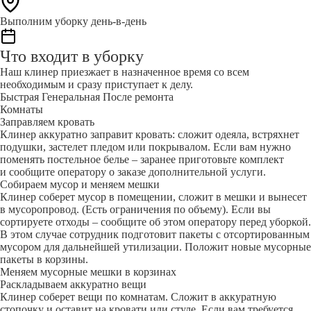
Выполним уборку день-в-день
Что входит в уборку
Наш клинер приезжает в назначенное время со всем
необходимым и сразу приступает к делу.
Быстрая
Генеральная
После ремонта
Комнаты
Заправляем кровать
Клинер аккуратно заправит кровать: сложит одеяла, встряхнет
подушки, застелет пледом или покрывалом. Если вам нужно
поменять постельное белье – заранее приготовьте комплект
и сообщите оператору о заказе дополнительной услуги.
Собираем мусор и меняем мешки
Клинер соберет мусор в помещении, сложит в мешки и вынесет
в мусоропровод. (Есть ограничения по объему). Если вы
сортируете отходы – сообщите об этом оператору перед уборкой.
В этом случае сотрудник подготовит пакеты с отсортированным
мусором для дальнейшей утилизации. Положит новые мусорные
пакеты в корзины.
Меняем мусорные мешки в корзинах
Раскладываем аккуратно вещи
Клинер соберет вещи по комнатам. Сложит в аккуратную
стопочку и оставит на кровати или стуле. Если вам требуется