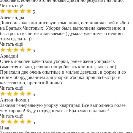
довольна, конечно это не новый диван но результат на лицо.
Читать ещё
5
Александра
Долго искала клининговую компанию, остановила свой выбор
на Братьях Чистовых! Уборка была выполнена качественно и
быстро, отмыли не отмываемое ( думала уже ничего нельзя с
этим сделать ;))
Читать ещё
5
Аркадий
Очень доволен качеством уборки, ранее жена убиралась
самостоятельно, решили попробовать клининг, заказали)
Приехали две очень опытные и милые девушки, в форме и со
своим оборудованием для уборки Уборка прошла быстро и
качественно, претензий ноль:)
Читать ещё
5
Антон Фомин
Заказал генеральную уборку квартиры! Все выполнено более
чем хорошо! Буду сотрудничать с Братьями и дальше!
Читать ещё
5
Иван