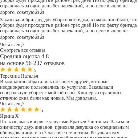
уборка будет проходить в районе трёх дней Но по факту бригада
справилась за один день без нареканий, и по цене вышло не
дорого, советую👍👍
Заказывали бригаду, для уборки коттеджа, в ожидании было, что
уборка будет проходить в районе трёх дней Но по факту бригада
справилась за один день без нареканий, и по цене вышло не
дорого, советую👍👍
Читать ещё
Смотреть все отзывы
Средняя оценка 4.8
на основе 56 237 отзывов
5
Терехина Наталья
В компанию обратились по совету друзей, которые
неоднократно пользовались их услугами. Заказывали
генеральную уборку с мойкой окон. Клинеры справились
отлично окна были как новые. Мы довольны.
Читать ещё
5
Ирина Х
Пользовалась впервые услугами Братьев Чистовых. Заказали
химчистку двух диванов, приехала девушка со специальным
оборудованием, и за 3 часа все почистила. Результатом я