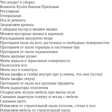
Что входит в уборку
Регу­лярная
Гене­ральная
После ремонта
Заправляем кровать
Собираем мусор и меняем мешки
Меняем мусорные мешки в корзинах
Раскладываем аккуратно вещи
Протираем пыль на всех доступных и свободных поверхностях
Протираем от пыли торшеры и настенные бра
Протираем от пыли подоконники
Моем дверные ручки
Моем зеркала и зеркальные поверхности
Пылесосим пол
Моем пол и плинтуса
Моем шкафы и тумбы внутри при условии, что они пустые
Моем шкафы сверху
Протираем от пыли все крупные предметы
Моем радиаторы отопления
Отодвигаем легкую мебель при мытье пола
Снимаем защитную пленку и чехлы с мебели
Снимаем скотч
Избавляем от строительной пыли потолок, стены и пол
Избавляем мебель от строительной пыли