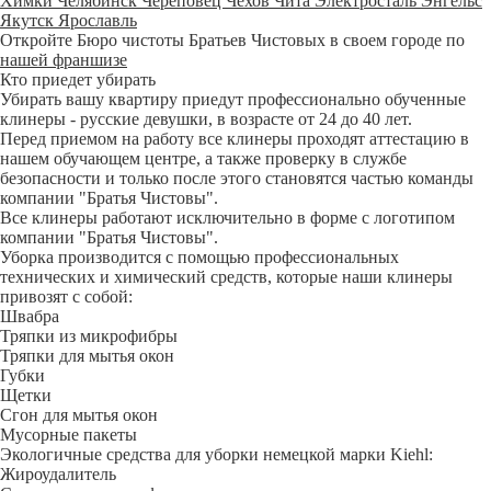
Химки
Челябинск
Череповец
Чехов
Чита
Электросталь
Энгельс
Якутск
Ярославль
Откройте Бюро чистоты Братьев Чистовых в своем городе по
нашей франшизе
Кто приедет убирать
Убирать вашу квартиру приедут профессионально обученные
клинеры - русские девушки, в возрасте от 24 до 40 лет.
Перед приемом на работу все клинеры проходят аттестацию в
нашем обучающем центре, а также проверку в службе
безопасности и только после этого становятся частью команды
компании "Братья Чистовы".
Все клинеры работают исключительно в форме с логотипом
компании "Братья Чистовы".
Уборка производится с помощью профессиональных
технических и химический средств, которые наши клинеры
привозят с собой:
Швабра
Тряпки из микрофибры
Тряпки для мытья окон
Губки
Щетки
Сгон для мытья окон
Мусорные пакеты
Экологичные средства для уборки немецкой марки Kiehl:
Жироудалитель