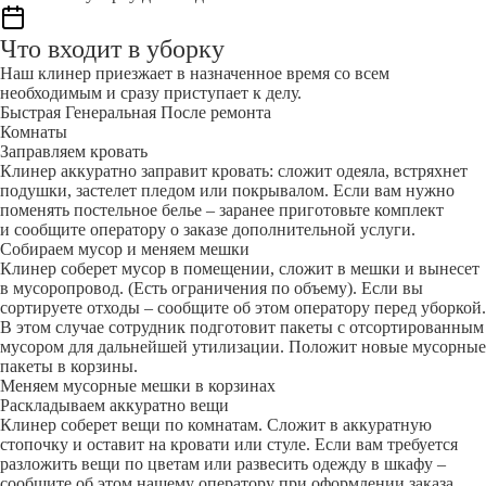
Что входит в уборку
Наш клинер приезжает в назначенное время со всем
необходимым и сразу приступает к делу.
Быстрая
Генеральная
После ремонта
Комнаты
Заправляем кровать
Клинер аккуратно заправит кровать: сложит одеяла, встряхнет
подушки, застелет пледом или покрывалом. Если вам нужно
поменять постельное белье – заранее приготовьте комплект
и сообщите оператору о заказе дополнительной услуги.
Собираем мусор и меняем мешки
Клинер соберет мусор в помещении, сложит в мешки и вынесет
в мусоропровод. (Есть ограничения по объему). Если вы
сортируете отходы – сообщите об этом оператору перед уборкой.
В этом случае сотрудник подготовит пакеты с отсортированным
мусором для дальнейшей утилизации. Положит новые мусорные
пакеты в корзины.
Меняем мусорные мешки в корзинах
Раскладываем аккуратно вещи
Клинер соберет вещи по комнатам. Сложит в аккуратную
стопочку и оставит на кровати или стуле. Если вам требуется
разложить вещи по цветам или развесить одежду в шкафу –
сообщите об этом нашему оператору при оформлении заказа.