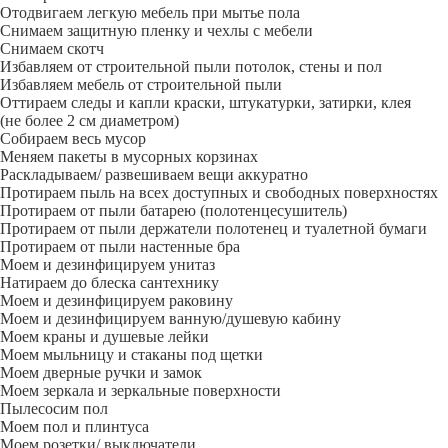
Отодвигаем легкую мебель при мытье пола
Снимаем защитную пленку и чехлы с мебели
Снимаем скотч
Избавляем от строительной пыли потолок, стены и пол
Избавляем мебель от строительной пыли
Оттираем следы и капли краски, штукатурки, затирки, клея
(не более 2 см диаметром)
Собираем весь мусор
Меняем пакеты в мусорных корзинах
Раскладываем/ развешиваем вещи аккуратно
Протираем пыль на всех доступных и свободных поверхностях
Протираем от пыли батарею (полотенцесушитель)
Протираем от пыли держатели полотенец и туалетной бумаги
Протираем от пыли настенные бра
Моем и дезинфицируем унитаз
Натираем до блеска сантехнику
Моем и дезинфицируем раковину
Моем и дезинфицируем ванную/душевую кабину
Моем краны и душевые лейки
Моем мыльницу и стаканы под щетки
Моем дверные ручки и замок
Моем зеркала и зеркальные поверхности
Пылесосим пол
Моем пол и плинтуса
Моем розетки/ выключатели