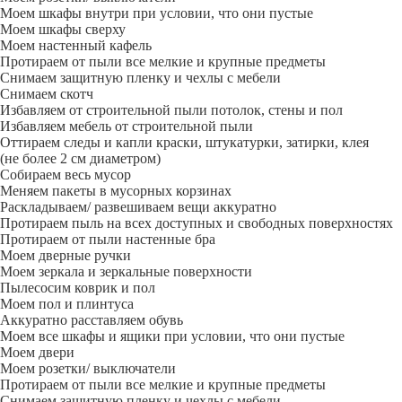
Моем шкафы внутри при условии, что они пустые
Моем шкафы сверху
Моем настенный кафель
Протираем от пыли все мелкие и крупные предметы
Снимаем защитную пленку и чехлы с мебели
Снимаем скотч
Избавляем от строительной пыли потолок, стены и пол
Избавляем мебель от строительной пыли
Оттираем следы и капли краски, штукатурки, затирки, клея
(не более 2 см диаметром)
Собираем весь мусор
Меняем пакеты в мусорных корзинах
Раскладываем/ развешиваем вещи аккуратно
Протираем пыль на всех доступных и свободных поверхностях
Протираем от пыли настенные бра
Моем дверные ручки
Моем зеркала и зеркальные поверхности
Пылесосим коврик и пол
Моем пол и плинтуса
Аккуратно расставляем обувь
Моем все шкафы и ящики при условии, что они пустые
Моем двери
Моем розетки/ выключатели
Протираем от пыли все мелкие и крупные предметы
Снимаем защитную пленку и чехлы с мебели