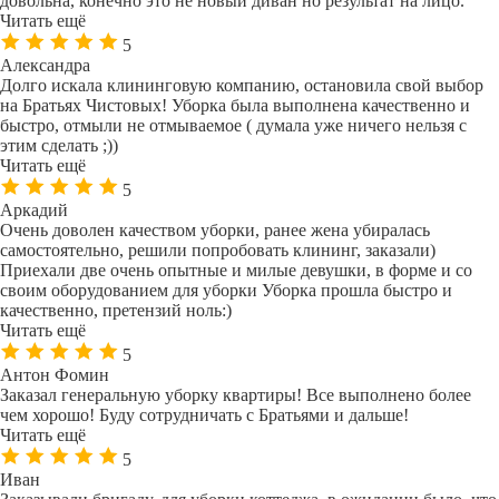
довольна, конечно это не новый диван но результат на лицо.
Читать ещё
5
Александра
Долго искала клининговую компанию, остановила свой выбор
на Братьях Чистовых! Уборка была выполнена качественно и
быстро, отмыли не отмываемое ( думала уже ничего нельзя с
этим сделать ;))
Читать ещё
5
Аркадий
Очень доволен качеством уборки, ранее жена убиралась
самостоятельно, решили попробовать клининг, заказали)
Приехали две очень опытные и милые девушки, в форме и со
своим оборудованием для уборки Уборка прошла быстро и
качественно, претензий ноль:)
Читать ещё
5
Антон Фомин
Заказал генеральную уборку квартиры! Все выполнено более
чем хорошо! Буду сотрудничать с Братьями и дальше!
Читать ещё
5
Иван