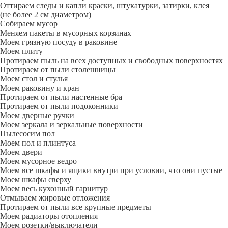
Оттираем следы и капли краски, штукатурки, затирки, клея
(не более 2 см диаметром)
Собираем мусор
Меняем пакеты в мусорных корзинах
Моем грязную посуду в раковине
Моем плиту
Протираем пыль на всех доступных и свободных поверхностях
Протираем от пыли столешницы
Моем стол и стулья
Моем раковину и кран
Протираем от пыли настенные бра
Протираем от пыли подоконники
Моем дверные ручки
Моем зеркала и зеркальные поверхности
Пылесосим пол
Моем пол и плинтуса
Моем двери
Моем мусорное ведро
Моем все шкафы и ящики внутри при условии, что они пустые
Моем шкафы сверху
Моем весь кухонный гарнитур
Отмываем жировые отложения
Протираем от пыли все крупные предметы
Моем радиаторы отопления
Моем розетки/выключатели