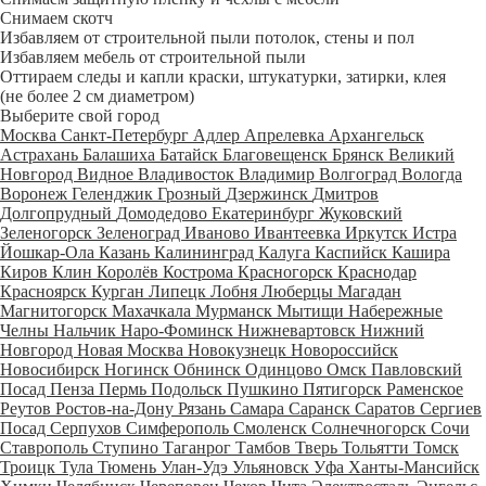
Снимаем скотч
Избавляем от строительной пыли потолок, стены и пол
Избавляем мебель от строительной пыли
Оттираем следы и капли краски, штукатурки, затирки, клея
(не более 2 см диаметром)
Выберите свой город
Москва
Санкт-Петербург
Адлер
Апрелевка
Архангельск
Астрахань
Балашиха
Батайск
Благовещенск
Брянск
Великий
Новгород
Видное
Владивосток
Владимир
Волгоград
Вологда
Воронеж
Геленджик
Грозный
Дзержинск
Дмитров
Долгопрудный
Домодедово
Екатеринбург
Жуковский
Зеленогорск
Зеленоград
Иваново
Ивантеевка
Иркутск
Истра
Йошкар-Ола
Казань
Калининград
Калуга
Каспийск
Кашира
Киров
Клин
Королёв
Кострома
Красногорск
Краснодар
Красноярск
Курган
Липецк
Лобня
Люберцы
Магадан
Магнитогорск
Махачкала
Мурманск
Мытищи
Набережные
Челны
Нальчик
Наро-Фоминск
Нижневартовск
Нижний
Новгород
Новая Москва
Новокузнецк
Новороссийск
Новосибирск
Ногинск
Обнинск
Одинцово
Омск
Павловский
Посад
Пенза
Пермь
Подольск
Пушкино
Пятигорск
Раменское
Реутов
Ростов-на-Дону
Рязань
Самара
Саранск
Саратов
Сергиев
Посад
Серпухов
Симферополь
Смоленск
Солнечногорск
Сочи
Ставрополь
Ступино
Таганрог
Тамбов
Тверь
Тольятти
Томск
Троицк
Тула
Тюмень
Улан-Удэ
Ульяновск
Уфа
Ханты-Мансийск