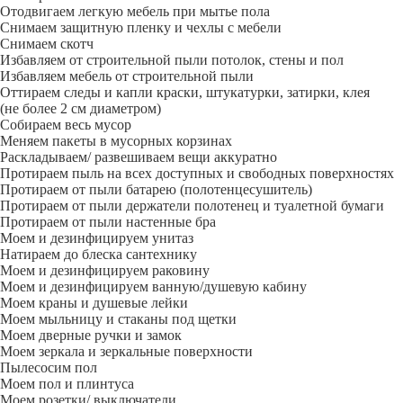
Отодвигаем легкую мебель при мытье пола
Снимаем защитную пленку и чехлы с мебели
Снимаем скотч
Избавляем от строительной пыли потолок, стены и пол
Избавляем мебель от строительной пыли
Оттираем следы и капли краски, штукатурки, затирки, клея
(не более 2 см диаметром)
Собираем весь мусор
Меняем пакеты в мусорных корзинах
Раскладываем/ развешиваем вещи аккуратно
Протираем пыль на всех доступных и свободных поверхностях
Протираем от пыли батарею (полотенцесушитель)
Протираем от пыли держатели полотенец и туалетной бумаги
Протираем от пыли настенные бра
Моем и дезинфицируем унитаз
Натираем до блеска сантехнику
Моем и дезинфицируем раковину
Моем и дезинфицируем ванную/душевую кабину
Моем краны и душевые лейки
Моем мыльницу и стаканы под щетки
Моем дверные ручки и замок
Моем зеркала и зеркальные поверхности
Пылесосим пол
Моем пол и плинтуса
Моем розетки/ выключатели