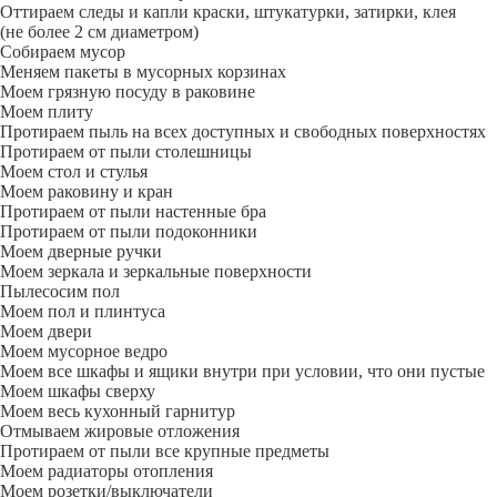
Оттираем следы и капли краски, штукатурки, затирки, клея
(не более 2 см диаметром)
Собираем мусор
Меняем пакеты в мусорных корзинах
Моем грязную посуду в раковине
Моем плиту
Протираем пыль на всех доступных и свободных поверхностях
Протираем от пыли столешницы
Моем стол и стулья
Моем раковину и кран
Протираем от пыли настенные бра
Протираем от пыли подоконники
Моем дверные ручки
Моем зеркала и зеркальные поверхности
Пылесосим пол
Моем пол и плинтуса
Моем двери
Моем мусорное ведро
Моем все шкафы и ящики внутри при условии, что они пустые
Моем шкафы сверху
Моем весь кухонный гарнитур
Отмываем жировые отложения
Протираем от пыли все крупные предметы
Моем радиаторы отопления
Моем розетки/выключатели