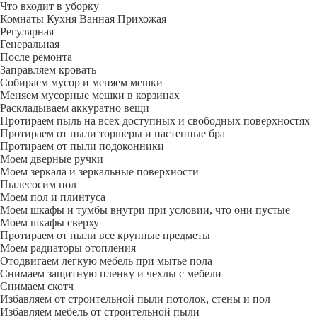
Что входит в уборку
Регу­лярная
Гене­ральная
После ремонта
Заправляем кровать
Собираем мусор и меняем мешки
Меняем мусорные мешки в корзинах
Раскладываем аккуратно вещи
Протираем пыль на всех доступных и свободных поверхностях
Протираем от пыли торшеры и настенные бра
Протираем от пыли подоконники
Моем дверные ручки
Моем зеркала и зеркальные поверхности
Пылесосим пол
Моем пол и плинтуса
Моем шкафы и тумбы внутри при условии, что они пустые
Моем шкафы сверху
Протираем от пыли все крупные предметы
Моем радиаторы отопления
Отодвигаем легкую мебель при мытье пола
Снимаем защитную пленку и чехлы с мебели
Снимаем скотч
Избавляем от строительной пыли потолок, стены и пол
Избавляем мебель от строительной пыли