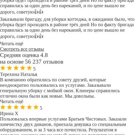
уборка будет проходить в районе трёх дней Но по факту бригада
справилась за один день без нареканий, и по цене вышло не
дорого, советую👍👍
Заказывали бригаду, для уборки коттеджа, в ожидании было, что
уборка будет проходить в районе трёх дней Но по факту бригада
справилась за один день без нареканий, и по цене вышло не
дорого, советую👍👍
Читать ещё
Смотреть все отзывы
Средняя оценка 4.8
на основе 56 237 отзывов
5
Терехина Наталья
В компанию обратились по совету друзей, которые
неоднократно пользовались их услугами. Заказывали
генеральную уборку с мойкой окон. Клинеры справились
отлично окна были как новые. Мы довольны.
Читать ещё
5
Ирина Х
Пользовалась впервые услугами Братьев Чистовых. Заказали
химчистку двух диванов, приехала девушка со специальным
оборудованием, и за 3 часа все почистила. Результатом я