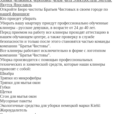
Химки
Челябинск
Череповец
Чехов
Чита
Электросталь
Энгельс
Якутск
Ярославль
Откройте Бюро чистоты Братьев Чистовых в своем городе по
нашей франшизе
Кто приедет убирать
Убирать вашу квартиру приедут профессионально обученные
клинеры - русские девушки, в возрасте от 24 до 40 лет.
Перед приемом на работу все клинеры проходят аттестацию в
нашем обучающем центре, а также проверку в службе
безопасности и только после этого становятся частью команды
компании "Братья Чистовы".
Все клинеры работают исключительно в форме с логотипом
компании "Братья Чистовы".
Уборка производится с помощью профессиональных
технических и химический средств, которые наши клинеры
привозят с собой:
Швабра
Тряпки из микрофибры
Тряпки для мытья окон
Губки
Щетки
Сгон для мытья окон
Мусорные пакеты
Экологичные средства для уборки немецкой марки Kiehl:
Жироудалитель